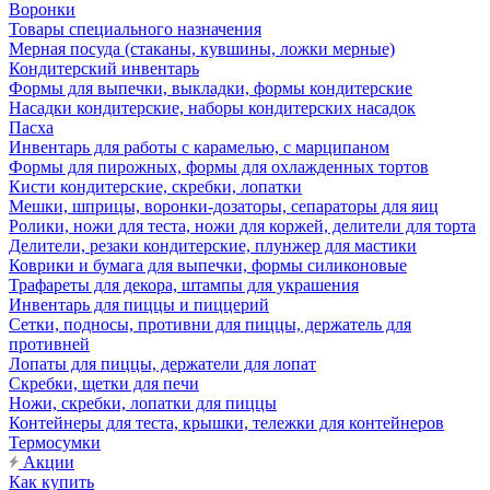
Воронки
Товары специального назначения
Мерная посуда (стаканы, кувшины, ложки мерные)
Кондитерский инвентарь
Формы для выпечки, выкладки, формы кондитерские
Насадки кондитерские, наборы кондитерских насадок
Пасха
Инвентарь для работы с карамелью, с марципаном
Формы для пирожных, формы для охлажденных тортов
Кисти кондитерские, скребки, лопатки
Мешки, шприцы, воронки-дозаторы, сепараторы для яиц
Ролики, ножи для теста, ножи для коржей, делители для торта
Делители, резаки кондитерские, плунжер для мастики
Коврики и бумага для выпечки, формы силиконовые
Трафареты для декора, штампы для украшения
Инвентарь для пиццы и пиццерий
Сетки, подносы, противни для пиццы, держатель для
противней
Лопаты для пиццы, держатели для лопат
Скребки, щетки для печи
Ножи, скребки, лопатки для пиццы
Контейнеры для теста, крышки, тележки для контейнеров
Термосумки
Акции
Как купить