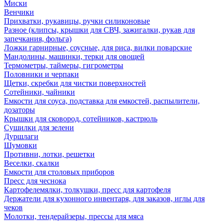
Миски
Венчики
Прихватки, рукавицы, ручки силиконовые
Разное (клипсы, крышки для СВЧ, зажигалки, рукав для
запечкания, фольга)
Ложки гарнирные, соусные, для риса, вилки поварские
Мандолины, машинки, терки для овощей
Термометры, таймеры, гигрометры
Половники и черпаки
Щетки, скребки для чистки поверхностей
Сотейники, чайники
Емкости для соуса, подставка для емкостей, распылители,
дозаторы
Крышки для сковород, сотейников, кастрюль
Сушилки для зелени
Дуршлаги
Шумовки
Противни, лотки, решетки
Веселки, скалки
Емкости для столовых приборов
Пресс для чеснока
Картофелемялки, толкушки, пресс для картофеля
Держатели для кухонного инвентаря, для заказов, иглы для
чеков
Молотки, тендерайзеры, прессы для мяса