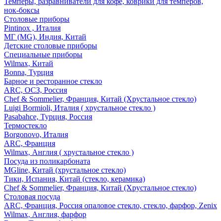
Темперы, разравниватели для кофе, коврики для темперов,
нок-боксы
Столовые приборы
Pintinox , Италия
МГ (MG), Индия, Китай
Детские столовые приборы
Специальные приборы
Wilmax, Китай
Bonna, Турция
Барное и ресторанное стекло
ARC, ОСЗ, Россия
Chef & Sommelier, Франция, Китай (Хрустальное стекло)
Luigi Bormioli, Италия ( хрустальное стекло )
Pasabahce, Турция, Россия
Термостекло
Borgonovo, Италия
ARC, Франция
Wilmax, Англия ( хрустальное стекло )
Посуда из поликарбоната
MGline, Китай (хрустальное стекло)
Тики, Испания, Китай (стекло, керамика)
Chef & Sommelier, Франция, Китай (Хрустальное стекло)
Столовая посуда
ARC, Франция, Россия опаловое стекло, стекло, фарфор, Zenix
Wilmax, Англия, фарфор