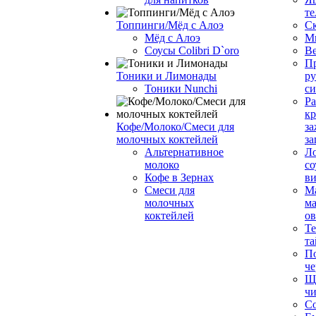
те
Топпинги/Мёд с Алоэ
С
Мёд с Алоэ
М
Соусы Colibri D`oro
В
Пр
Тоники и Лимонады
ру
Тоники Nunchi
с
Ра
к
Кофе/Молоко/Смеси для
за
молочных коктейлей
за
Альтернативное
Л
молоко
со
Кофе в Зернах
ви
Смеси для
М
молочных
ма
коктейлей
о
Т
та
П
че
Ще
чи
Со