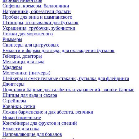
Барный инвентарь
Сифоны, кремеры, баллончики
Нарзанники, обрезатели фольги
Пробки для вина и шампанского
Штопоры, открывалки для бутылок
Украшения, трубочки, зубочистки
Ложки для мороженого
Риммеры
Сквизеры для цитрусовых
Емкости и формы для льда, для охлаждения бутылок
Гейзеры, дозаторы
Мельницы для льда
Мадлеры
Молочники (питчеры)
Шейкеры и смесительные стаканы, бутылка для флейринга
Джиггеры
Подставки барные для салфеток и украшений, звонки барные
Щипцы для льда и сахара
Стрейнеры
Коврики, сетки
Ложки барменские и для абсента, венчики
Ножи барменские
Контейнеры для фруктов и специй
Емкости для сока
Направляющие для бокалов