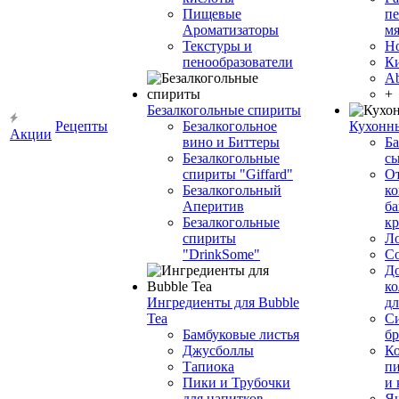
Пищевые
пе
Ароматизаторы
мя
Текстуры и
Н
пенообразователи
К
Ab
+
Безалкогольные спириты
Рецепты
Безалкогольное
Кухонн
Акции
вино и Биттеры
Ба
Безалкогольные
сы
спириты "Giffard"
О
Безалкогольный
ко
Аперитив
ба
Безалкогольные
к
спириты
Л
"DrinkSome"
С
До
ко
Ингредиенты для Bubble
дл
Tea
Си
Бамбуковые листья
бр
Джусболлы
Ко
Тапиока
п
Пики и Трубочки
и
для напитков
Я