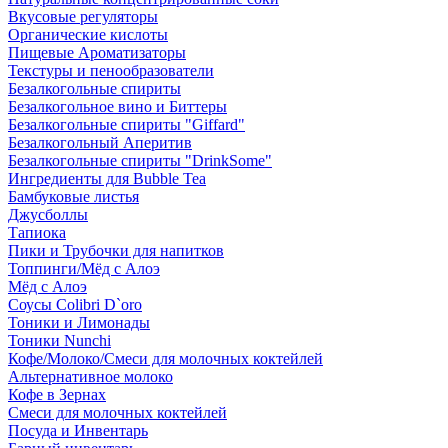
Вкусовые регуляторы
Органические кислоты
Пищевые Ароматизаторы
Текстуры и пенообразователи
Безалкогольные спириты
Безалкогольное вино и Биттеры
Безалкогольные спириты "Giffard"
Безалкогольный Аперитив
Безалкогольные спириты "DrinkSome"
Ингредиенты для Bubble Tea
Бамбуковые листья
Джусболлы
Тапиока
Пики и Трубочки для напитков
Топпинги/Мёд с Алоэ
Мёд с Алоэ
Соусы Colibri D`oro
Тоники и Лимонады
Тоники Nunchi
Кофе/Молоко/Смеси для молочных коктейлей
Альтернативное молоко
Кофе в Зернах
Смеси для молочных коктейлей
Посуда и Инвентарь