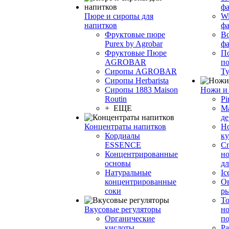
фа
Пюре и сиропы для
Wi
напитков
ф
Фруктовые пюре
Bo
Purex by Agrobar
ф
Фруктовые Пюре
По
AGROBAR
по
Сиропы AGROBAR
Т
Сиропы Herbarista
Сиропы 1883 Maison
Ножи и 
Routin
Pi
+ ЕЩЕ
М
де
Концентраты напитков
Но
Кордиалы
к
ESSENCE
С
Концентрированные
но
основы
дл
Натуральные
Ic
концентрированные
О
соки
р
То
Вкусовые регуляторы
но
Органические
по
кислоты
Ра