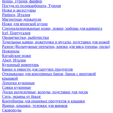
Bonna, Турция, фарфор
Посуда из поликарбоната, Турция
Ножи и аксессуары
Pintinox, Италия
Магнитные держатели
Ножи для японской кухни
Специализированные ножи, ложки, наборы для карвинга
Icel, Португалия
Овощечистки, рыбочистки
Точильные камни, ножеточки и мусаты, подставки для ножей
Разное (Кольчужные перчатки, крюки для мяса,топоры, пилы)
Ножницы
Китайские ножи
Abert, Италия
Кухонный инвентарь
Банки и емкости для сыпучих продуктов
Открывалки для консервных банок, банок с винтовой
крышкой
Лопатки кухонные
Совки кухонные
Доски разделочные, колоды, подставки для досок
Сита, экраны от брызг
Контейнеры для пищевых продуктов и крышки
Ящики, крышки, тележки для ящиков
Сковороды