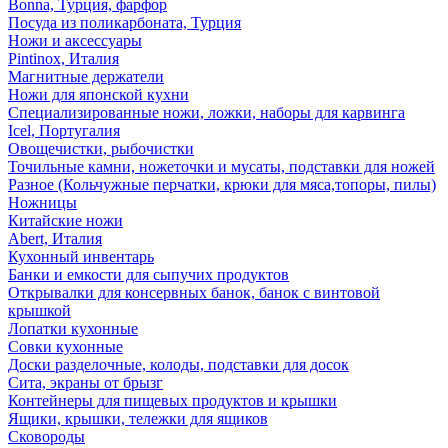
Bonna, Турция, фарфор
Посуда из поликарбоната, Турция
Ножи и аксессуары
Pintinox, Италия
Магнитные держатели
Ножи для японской кухни
Специализированные ножи, ложки, наборы для карвинга
Icel, Португалия
Овощечистки, рыбочистки
Точильные камни, ножеточки и мусаты, подставки для ножей
Разное (Кольчужные перчатки, крюки для мяса,топоры, пилы)
Ножницы
Китайские ножи
Abert, Италия
Кухонный инвентарь
Банки и емкости для сыпучих продуктов
Открывалки для консервных банок, банок с винтовой
крышкой
Лопатки кухонные
Совки кухонные
Доски разделочные, колоды, подставки для досок
Сита, экраны от брызг
Контейнеры для пищевых продуктов и крышки
Ящики, крышки, тележки для ящиков
Сковороды