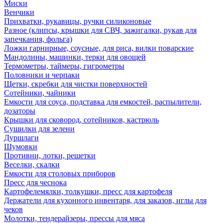
Миски
Венчики
Прихватки, рукавицы, ручки силиконовые
Разное (клипсы, крышки для СВЧ, зажигалки, рукав для
запечкания, фольга)
Ложки гарнирные, соусные, для риса, вилки поварские
Мандолины, машинки, терки для овощей
Термометры, таймеры, гигрометры
Половники и черпаки
Щетки, скребки для чистки поверхностей
Сотейники, чайники
Емкости для соуса, подставка для емкостей, распылители,
дозаторы
Крышки для сковород, сотейников, кастрюль
Сушилки для зелени
Дуршлаги
Шумовки
Противни, лотки, решетки
Веселки, скалки
Емкости для столовых приборов
Пресс для чеснока
Картофелемялки, толкушки, пресс для картофеля
Держатели для кухонного инвентаря, для заказов, иглы для
чеков
Молотки, тендерайзеры, прессы для мяса