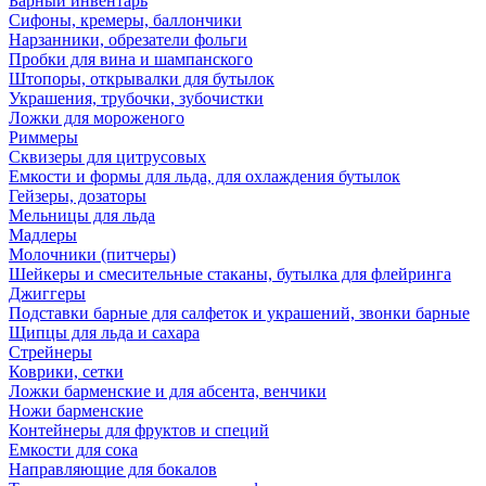
Барный инвентарь
Сифоны, кремеры, баллончики
Нарзанники, обрезатели фольги
Пробки для вина и шампанского
Штопоры, открывалки для бутылок
Украшения, трубочки, зубочистки
Ложки для мороженого
Риммеры
Сквизеры для цитрусовых
Емкости и формы для льда, для охлаждения бутылок
Гейзеры, дозаторы
Мельницы для льда
Мадлеры
Молочники (питчеры)
Шейкеры и смесительные стаканы, бутылка для флейринга
Джиггеры
Подставки барные для салфеток и украшений, звонки барные
Щипцы для льда и сахара
Стрейнеры
Коврики, сетки
Ложки барменские и для абсента, венчики
Ножи барменские
Контейнеры для фруктов и специй
Емкости для сока
Направляющие для бокалов