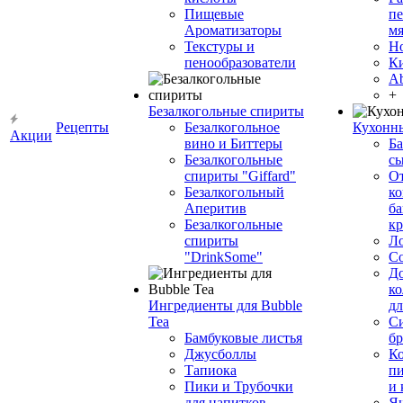
Пищевые
пе
Ароматизаторы
мя
Текстуры и
Н
пенообразователи
К
Ab
+
Безалкогольные спириты
Рецепты
Безалкогольное
Кухонн
Акции
вино и Биттеры
Ба
Безалкогольные
сы
спириты "Giffard"
О
Безалкогольный
ко
Аперитив
ба
Безалкогольные
к
спириты
Л
"DrinkSome"
С
До
ко
Ингредиенты для Bubble
дл
Tea
Си
Бамбуковые листья
бр
Джусболлы
Ко
Тапиока
п
Пики и Трубочки
и
для напитков
Я