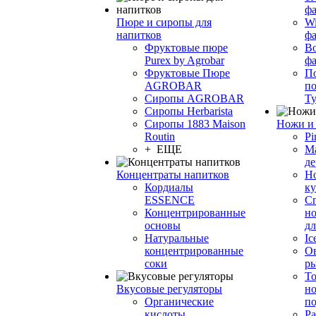
фа
Пюре и сиропы для
Wi
напитков
ф
Фруктовые пюре
Bo
Purex by Agrobar
ф
Фруктовые Пюре
По
AGROBAR
по
Сиропы AGROBAR
Т
Сиропы Herbarista
Сиропы 1883 Maison
Ножи и 
Routin
Pi
+ ЕЩЕ
М
де
Концентраты напитков
Но
Кордиалы
к
ESSENCE
С
Концентрированные
но
основы
дл
Натуральные
Ic
концентрированные
О
соки
р
То
Вкусовые регуляторы
но
Органические
по
кислоты
Ра