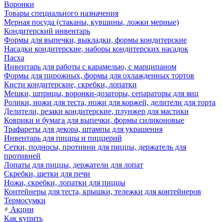
Воронки
Товары специального назначения
Мерная посуда (стаканы, кувшины, ложки мерные)
Кондитерский инвентарь
Формы для выпечки, выкладки, формы кондитерские
Насадки кондитерские, наборы кондитерских насадок
Пасха
Инвентарь для работы с карамелью, с марципаном
Формы для пирожных, формы для охлажденных тортов
Кисти кондитерские, скребки, лопатки
Мешки, шприцы, воронки-дозаторы, сепараторы для яиц
Ролики, ножи для теста, ножи для коржей, делители для торта
Делители, резаки кондитерские, плунжер для мастики
Коврики и бумага для выпечки, формы силиконовые
Трафареты для декора, штампы для украшения
Инвентарь для пиццы и пиццерий
Сетки, подносы, противни для пиццы, держатель для
противней
Лопаты для пиццы, держатели для лопат
Скребки, щетки для печи
Ножи, скребки, лопатки для пиццы
Контейнеры для теста, крышки, тележки для контейнеров
Термосумки
Акции
Как купить