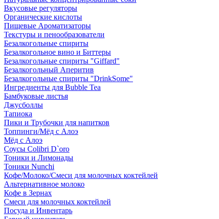
Вкусовые регуляторы
Органические кислоты
Пищевые Ароматизаторы
Текстуры и пенообразователи
Безалкогольные спириты
Безалкогольное вино и Биттеры
Безалкогольные спириты "Giffard"
Безалкогольный Аперитив
Безалкогольные спириты "DrinkSome"
Ингредиенты для Bubble Tea
Бамбуковые листья
Джусболлы
Тапиока
Пики и Трубочки для напитков
Топпинги/Мёд с Алоэ
Мёд с Алоэ
Соусы Colibri D`oro
Тоники и Лимонады
Тоники Nunchi
Кофе/Молоко/Смеси для молочных коктейлей
Альтернативное молоко
Кофе в Зернах
Смеси для молочных коктейлей
Посуда и Инвентарь