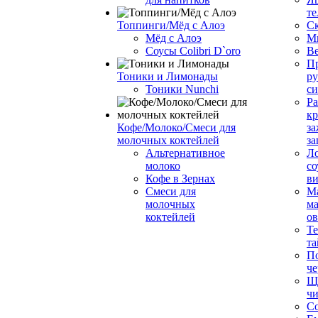
те
Топпинги/Мёд с Алоэ
С
Мёд с Алоэ
М
Соусы Colibri D`oro
В
Пр
Тоники и Лимонады
ру
Тоники Nunchi
с
Ра
к
Кофе/Молоко/Смеси для
за
молочных коктейлей
за
Альтернативное
Л
молоко
со
Кофе в Зернах
ви
Смеси для
М
молочных
ма
коктейлей
о
Т
та
П
че
Ще
чи
Со