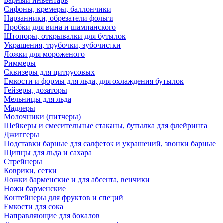
Барный инвентарь
Сифоны, кремеры, баллончики
Нарзанники, обрезатели фольги
Пробки для вина и шампанского
Штопоры, открывалки для бутылок
Украшения, трубочки, зубочистки
Ложки для мороженого
Риммеры
Сквизеры для цитрусовых
Емкости и формы для льда, для охлаждения бутылок
Гейзеры, дозаторы
Мельницы для льда
Мадлеры
Молочники (питчеры)
Шейкеры и смесительные стаканы, бутылка для флейринга
Джиггеры
Подставки барные для салфеток и украшений, звонки барные
Щипцы для льда и сахара
Стрейнеры
Коврики, сетки
Ложки барменские и для абсента, венчики
Ножи барменские
Контейнеры для фруктов и специй
Емкости для сока
Направляющие для бокалов