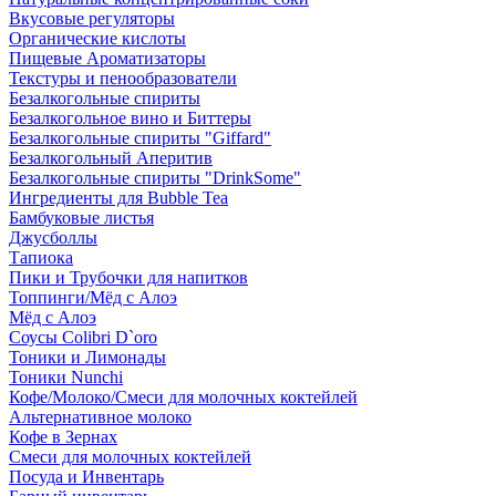
Вкусовые регуляторы
Органические кислоты
Пищевые Ароматизаторы
Текстуры и пенообразователи
Безалкогольные спириты
Безалкогольное вино и Биттеры
Безалкогольные спириты "Giffard"
Безалкогольный Аперитив
Безалкогольные спириты "DrinkSome"
Ингредиенты для Bubble Tea
Бамбуковые листья
Джусболлы
Тапиока
Пики и Трубочки для напитков
Топпинги/Мёд с Алоэ
Мёд с Алоэ
Соусы Colibri D`oro
Тоники и Лимонады
Тоники Nunchi
Кофе/Молоко/Смеси для молочных коктейлей
Альтернативное молоко
Кофе в Зернах
Смеси для молочных коктейлей
Посуда и Инвентарь