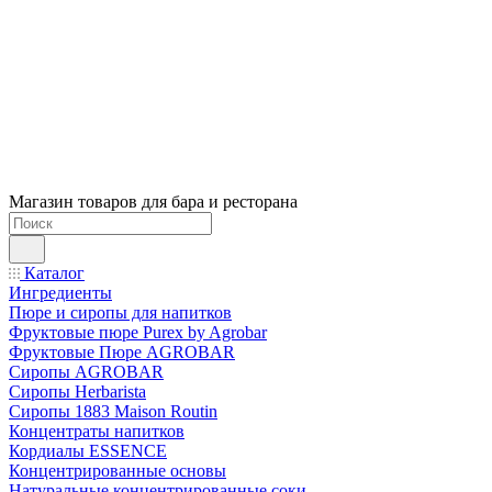
Магазин товаров для бара и ресторана
Каталог
Ингредиенты
Пюре и сиропы для напитков
Фруктовые пюре Purex by Agrobar
Фруктовые Пюре AGROBAR
Сиропы AGROBAR
Сиропы Herbarista
Сиропы 1883 Maison Routin
Концентраты напитков
Кордиалы ESSENCE
Концентрированные основы
Натуральные концентрированные соки