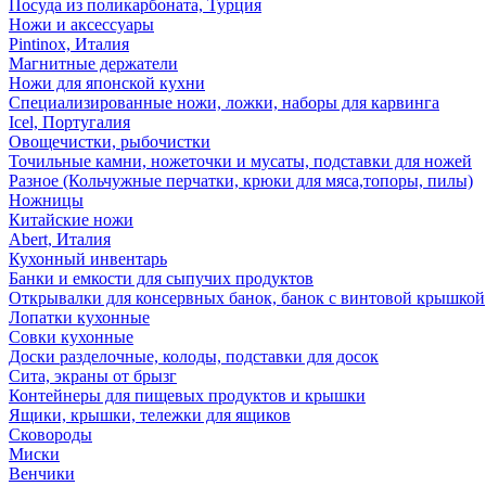
Посуда из поликарбоната, Турция
Ножи и аксессуары
Pintinox, Италия
Магнитные держатели
Ножи для японской кухни
Специализированные ножи, ложки, наборы для карвинга
Icel, Португалия
Овощечистки, рыбочистки
Точильные камни, ножеточки и мусаты, подставки для ножей
Разное (Кольчужные перчатки, крюки для мяса,топоры, пилы)
Ножницы
Китайские ножи
Abert, Италия
Кухонный инвентарь
Банки и емкости для сыпучих продуктов
Открывалки для консервных банок, банок с винтовой крышкой
Лопатки кухонные
Совки кухонные
Доски разделочные, колоды, подставки для досок
Сита, экраны от брызг
Контейнеры для пищевых продуктов и крышки
Ящики, крышки, тележки для ящиков
Сковороды
Миски
Венчики