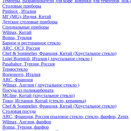
Темперы, разравниватели для кофе, коврики для темперов, нок
Столовые приборы
Pintinox , Италия
МГ (MG), Индия, Китай
Детские столовые приборы
Специальные приборы
Wilmax, Китай
Bonna, Турция
Барное и ресторанное стекло
ARC, ОСЗ, Россия
Chef & Sommelier, Франция, Китай (Хрустальное стекло)
Luigi Bormioli, Италия ( хрустальное стекло )
Pasabahce, Турция, Россия
Термостекло
Borgonovo, Италия
ARC, Франция
Wilmax, Англия ( хрустальное стекло )
Посуда из поликарбоната
MGline, Китай (хрустальное стекло)
Тики, Испания, Китай (стекло, керамика)
Chef & Sommelier, Франция, Китай (Хрустальное стекло)
Столовая посуда
ARC, Франция, Россия опаловое стекло, стекло, фарфор, Zenix
Wilmax, Англия, фарфор
Bonna, Турция, фарфор