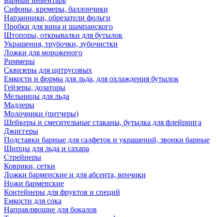
Барный инвентарь
Сифоны, кремеры, баллончики
Нарзанники, обрезатели фольги
Пробки для вина и шампанского
Штопоры, открывалки для бутылок
Украшения, трубочки, зубочистки
Ложки для мороженого
Риммеры
Сквизеры для цитрусовых
Емкости и формы для льда, для охлаждения бутылок
Гейзеры, дозаторы
Мельницы для льда
Мадлеры
Молочники (питчеры)
Шейкеры и смесительные стаканы, бутылка для флейринга
Джиггеры
Подставки барные для салфеток и украшений, звонки барные
Щипцы для льда и сахара
Стрейнеры
Коврики, сетки
Ложки барменские и для абсента, венчики
Ножи барменские
Контейнеры для фруктов и специй
Емкости для сока
Направляющие для бокалов