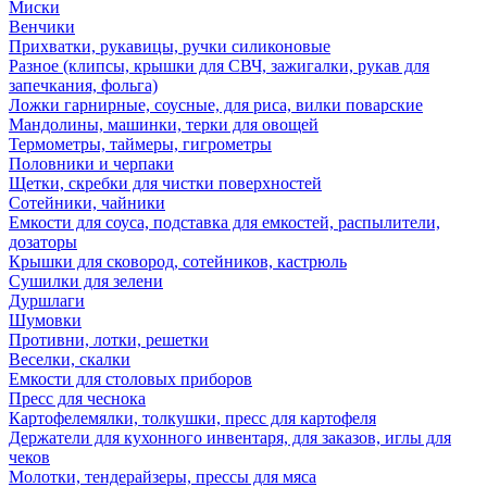
Миски
Венчики
Прихватки, рукавицы, ручки силиконовые
Разное (клипсы, крышки для СВЧ, зажигалки, рукав для
запечкания, фольга)
Ложки гарнирные, соусные, для риса, вилки поварские
Мандолины, машинки, терки для овощей
Термометры, таймеры, гигрометры
Половники и черпаки
Щетки, скребки для чистки поверхностей
Сотейники, чайники
Емкости для соуса, подставка для емкостей, распылители,
дозаторы
Крышки для сковород, сотейников, кастрюль
Сушилки для зелени
Дуршлаги
Шумовки
Противни, лотки, решетки
Веселки, скалки
Емкости для столовых приборов
Пресс для чеснока
Картофелемялки, толкушки, пресс для картофеля
Держатели для кухонного инвентаря, для заказов, иглы для
чеков
Молотки, тендерайзеры, прессы для мяса