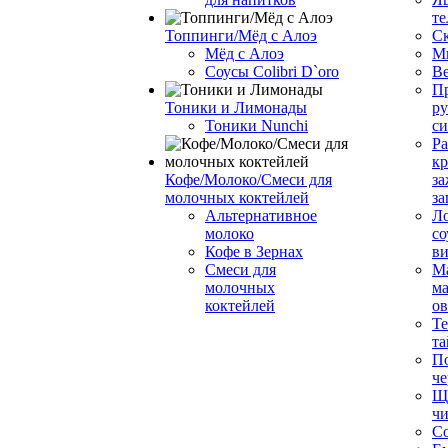
те
Топпинги/Мёд с Алоэ
С
Мёд с Алоэ
М
Соусы Colibri D`oro
В
Пр
Тоники и Лимонады
ру
Тоники Nunchi
с
Ра
к
Кофе/Молоко/Смеси для
за
молочных коктейлей
за
Альтернативное
Л
молоко
со
Кофе в Зернах
ви
Смеси для
М
молочных
ма
коктейлей
о
Т
та
П
че
Ще
чи
Со