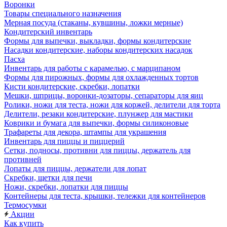
Воронки
Товары специального назначения
Мерная посуда (стаканы, кувшины, ложки мерные)
Кондитерский инвентарь
Формы для выпечки, выкладки, формы кондитерские
Насадки кондитерские, наборы кондитерских насадок
Пасха
Инвентарь для работы с карамелью, с марципаном
Формы для пирожных, формы для охлажденных тортов
Кисти кондитерские, скребки, лопатки
Мешки, шприцы, воронки-дозаторы, сепараторы для яиц
Ролики, ножи для теста, ножи для коржей, делители для торта
Делители, резаки кондитерские, плунжер для мастики
Коврики и бумага для выпечки, формы силиконовые
Трафареты для декора, штампы для украшения
Инвентарь для пиццы и пиццерий
Сетки, подносы, противни для пиццы, держатель для
противней
Лопаты для пиццы, держатели для лопат
Скребки, щетки для печи
Ножи, скребки, лопатки для пиццы
Контейнеры для теста, крышки, тележки для контейнеров
Термосумки
Акции
Как купить