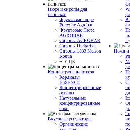
фа
Пюре и сиропы для
Wi
напитков
ф
Фруктовые пюре
Bo
Purex by Agrobar
ф
Фруктовые Пюре
По
AGROBAR
по
Сиропы AGROBAR
Т
Сиропы Herbarista
Сиропы 1883 Maison
Ножи и 
Routin
Pi
+ ЕЩЕ
М
де
Концентраты напитков
Но
Кордиалы
к
ESSENCE
С
Концентрированные
но
основы
дл
Натуральные
Ic
концентрированные
О
соки
р
То
Вкусовые регуляторы
но
Органические
по
кислоты
Ра