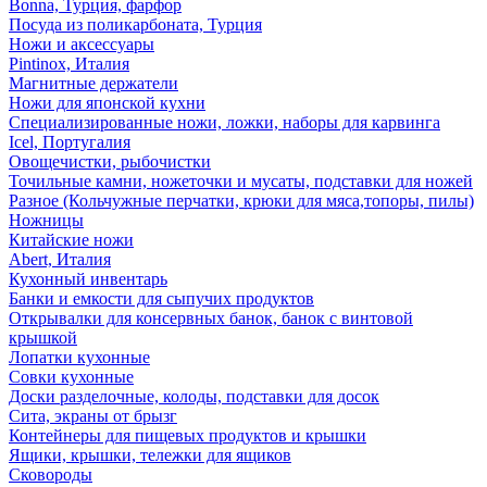
Bonna, Турция, фарфор
Посуда из поликарбоната, Турция
Ножи и аксессуары
Pintinox, Италия
Магнитные держатели
Ножи для японской кухни
Специализированные ножи, ложки, наборы для карвинга
Icel, Португалия
Овощечистки, рыбочистки
Точильные камни, ножеточки и мусаты, подставки для ножей
Разное (Кольчужные перчатки, крюки для мяса,топоры, пилы)
Ножницы
Китайские ножи
Abert, Италия
Кухонный инвентарь
Банки и емкости для сыпучих продуктов
Открывалки для консервных банок, банок с винтовой
крышкой
Лопатки кухонные
Совки кухонные
Доски разделочные, колоды, подставки для досок
Сита, экраны от брызг
Контейнеры для пищевых продуктов и крышки
Ящики, крышки, тележки для ящиков
Сковороды