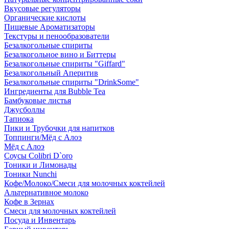
Вкусовые регуляторы
Органические кислоты
Пищевые Ароматизаторы
Текстуры и пенообразователи
Безалкогольные спириты
Безалкогольное вино и Биттеры
Безалкогольные спириты "Giffard"
Безалкогольный Аперитив
Безалкогольные спириты "DrinkSome"
Ингредиенты для Bubble Tea
Бамбуковые листья
Джусболлы
Тапиока
Пики и Трубочки для напитков
Топпинги/Мёд с Алоэ
Мёд с Алоэ
Соусы Colibri D`oro
Тоники и Лимонады
Тоники Nunchi
Кофе/Молоко/Смеси для молочных коктейлей
Альтернативное молоко
Кофе в Зернах
Смеси для молочных коктейлей
Посуда и Инвентарь