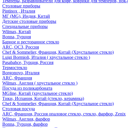
Темперы, разравниватели для кофе, коврики для темперов, нок
Столовые приборы
Pintinox , Италия
МГ (MG), Индия, Китай
Детские столовые приборы
Специальные приборы
Wilmax, Китай
Bonna, Турция
Барное и ресторанное стекло
ARC, ОСЗ, Россия
Chef & Sommelier, Франция, Китай (Хрустальное стекло)
Luigi Bormioli, Италия ( хрустальное стекло )
Pasabahce, Турция, Россия
Термостекло
Borgonovo, Италия
ARC, Франция
Wilmax, Англия ( хрустальное стекло )
Посуда из поликарбоната
MGline, Китай (хрустальное стекло)
Тики, Испания, Китай (стекло, керамика)
Chef & Sommelier, Франция, Китай (Хрустальное стекло)
Столовая посуда
ARC, Франция, Россия опаловое стекло, стекло, фарфор, Zenix
Wilmax, Англия, фарфор
Bonna, Турция, фарфор