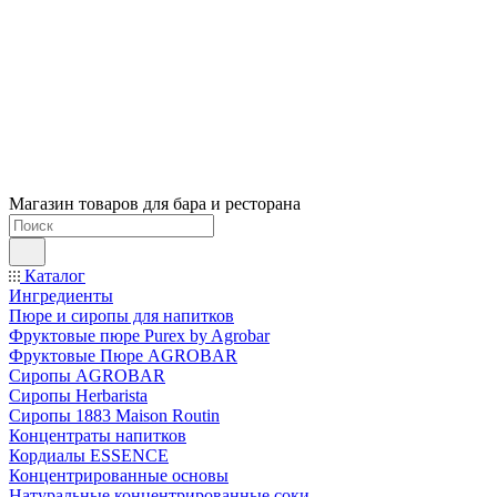
Магазин товаров для бара и ресторана
Каталог
Ингредиенты
Пюре и сиропы для напитков
Фруктовые пюре Purex by Agrobar
Фруктовые Пюре AGROBAR
Сиропы AGROBAR
Сиропы Herbarista
Сиропы 1883 Maison Routin
Концентраты напитков
Кордиалы ESSENCE
Концентрированные основы
Натуральные концентрированные соки