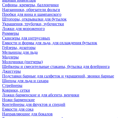
Барный инвентарь
Сифоны, кремеры, баллончики
Нарзанники, обрезатели фольги
Пробки для вина и шампанского
Штопоры, открывалки для бутылок
Украшения, трубочки, зубочистки
Ложки для мороженого
Риммеры
Сквизеры для цитрусовых
Емкости и формы для льда, для охлаждения бутылок
Гейзеры, дозаторы
Мельницы для льда
Мадлеры
Молочники (питчеры)
Шейкеры и смесительные стаканы, бутылка для флейринга
Джиггеры
Подставки барные для салфеток и украшений, звонки барные
Щипцы для льда и сахара
Стрейнеры
Коврики, сетки
Ложки барменские и для абсента, венчики
Ножи барменские
Контейнеры для фруктов и специй
Емкости для сока
Направляющие для бокалов