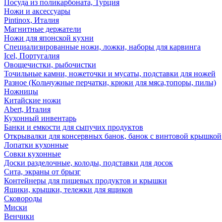
Посуда из поликарбоната, Турция
Ножи и аксессуары
Pintinox, Италия
Магнитные держатели
Ножи для японской кухни
Специализированные ножи, ложки, наборы для карвинга
Icel, Португалия
Овощечистки, рыбочистки
Точильные камни, ножеточки и мусаты, подставки для ножей
Разное (Кольчужные перчатки, крюки для мяса,топоры, пилы)
Ножницы
Китайские ножи
Abert, Италия
Кухонный инвентарь
Банки и емкости для сыпучих продуктов
Открывалки для консервных банок, банок с винтовой крышкой
Лопатки кухонные
Совки кухонные
Доски разделочные, колоды, подставки для досок
Сита, экраны от брызг
Контейнеры для пищевых продуктов и крышки
Ящики, крышки, тележки для ящиков
Сковороды
Миски
Венчики