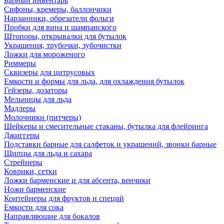
Барный инвентарь
Сифоны, кремеры, баллончики
Нарзанники, обрезатели фольги
Пробки для вина и шампанского
Штопоры, открывалки для бутылок
Украшения, трубочки, зубочистки
Ложки для мороженого
Риммеры
Сквизеры для цитрусовых
Емкости и формы для льда, для охлаждения бутылок
Гейзеры, дозаторы
Мельницы для льда
Мадлеры
Молочники (питчеры)
Шейкеры и смесительные стаканы, бутылка для флейринга
Джиггеры
Подставки барные для салфеток и украшений, звонки барные
Щипцы для льда и сахара
Стрейнеры
Коврики, сетки
Ложки барменские и для абсента, венчики
Ножи барменские
Контейнеры для фруктов и специй
Емкости для сока
Направляющие для бокалов