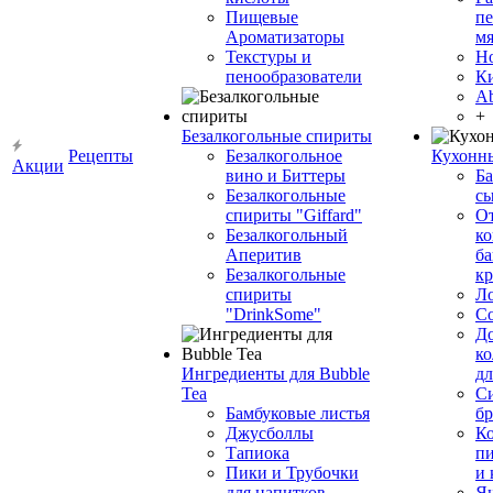
Пищевые
пе
Ароматизаторы
мя
Текстуры и
Н
пенообразователи
К
Ab
+
Безалкогольные спириты
Рецепты
Безалкогольное
Кухонн
Акции
вино и Биттеры
Ба
Безалкогольные
сы
спириты "Giffard"
О
Безалкогольный
ко
Аперитив
ба
Безалкогольные
к
спириты
Л
"DrinkSome"
С
До
ко
Ингредиенты для Bubble
дл
Tea
Си
Бамбуковые листья
бр
Джусболлы
Ко
Тапиока
п
Пики и Трубочки
и
для напитков
Я