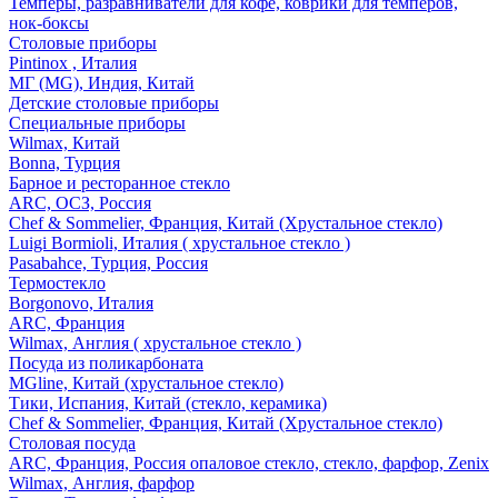
Темперы, разравниватели для кофе, коврики для темперов,
нок-боксы
Столовые приборы
Pintinox , Италия
МГ (MG), Индия, Китай
Детские столовые приборы
Специальные приборы
Wilmax, Китай
Bonna, Турция
Барное и ресторанное стекло
ARC, ОСЗ, Россия
Chef & Sommelier, Франция, Китай (Хрустальное стекло)
Luigi Bormioli, Италия ( хрустальное стекло )
Pasabahce, Турция, Россия
Термостекло
Borgonovo, Италия
ARC, Франция
Wilmax, Англия ( хрустальное стекло )
Посуда из поликарбоната
MGline, Китай (хрустальное стекло)
Тики, Испания, Китай (стекло, керамика)
Chef & Sommelier, Франция, Китай (Хрустальное стекло)
Столовая посуда
ARC, Франция, Россия опаловое стекло, стекло, фарфор, Zenix
Wilmax, Англия, фарфор