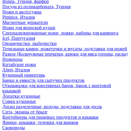
Bonna, Турция, фарфор
Посуда из поликарбоната, Турция
Ножи и аксессуары
Pintinox, Италия
Магнитные держатели
Ножи для японской кухни
Специализированные ножи, ложки, наборы для карвинга
Icel, Португалия
Овощечистки, рыбочистки
Точильные камни, ножеточки и мусаты, подставки для ножей
Разное (Кольчужные перчатки, крюки для мяса,топоры, пилы)
Ножницы
Китайские ножи
Abert, Италия
Кухонный инвентарь
Банки и емкости для сыпучих продуктов
Открывалки для консервных банок, банок с винтовой
крышкой
Лопатки кухонные
Совки кухонные
Доски разделочные, колоды, подставки для досок
Сита, экраны от брызг
Контейнеры для пищевых продуктов и крышки
Ящики, крышки, тележки для ящиков
Сковороды