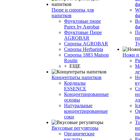
фа
Пюре и сиропы для
Wi
напитков
ф
Фруктовые пюре
Bo
Purex by Agrobar
ф
Фруктовые Пюре
По
AGROBAR
по
Сиропы AGROBAR
Т
Сиропы Herbarista
Сиропы 1883 Maison
Ножи и 
Routin
Pi
+ ЕЩЕ
М
де
Концентраты напитков
Но
Кордиалы
к
ESSENCE
С
Концентрированные
но
основы
дл
Натуральные
Ic
концентрированные
О
соки
р
То
Вкусовые регуляторы
но
Органические
по
кислоты
Ра