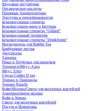
Вкусовые регуляторы
Органические кислоты
Пищевые Ароматизаторы
Текстуры и пенообразователи
Безалкогольные спириты
Безалкогольное вино и Биттеры
Безалкогольные спириты "Giffard"
Безалкогольный Аперитив
Безалкогольные спириты "DrinkSome"
Ингредиенты для Bubble Tea
Бамбуковые листья
Джусболлы
Тапиока
Пики и Трубочки для напитков
Топпинги/Мёд с Алоэ
Мёд с Алоэ
Соусы Colibri D`oro
Тоники и Лимонады
Тоники Nunchi
Кофе/Молоко/Смеси для молочных коктейлей
Альтернативное молоко
Кофе в Зернах
Смеси для молочных коктейлей
Посуда и Инвентарь