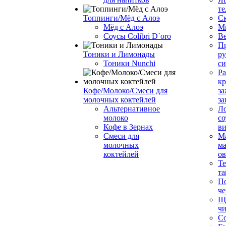
те
Топпинги/Мёд с Алоэ
С
Мёд с Алоэ
М
Соусы Colibri D`oro
В
Пр
Тоники и Лимонады
ру
Тоники Nunchi
с
Ра
к
Кофе/Молоко/Смеси для
за
молочных коктейлей
за
Альтернативное
Л
молоко
со
Кофе в Зернах
ви
Смеси для
М
молочных
ма
коктейлей
о
Т
та
П
че
Ще
чи
Со