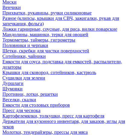
Миски
Венчики
Прихватки, рукавицы, ручки силиконовые
Разное (клипсы, крышки для СВЧ, зажигалки, рукав для
запечкания, фольга)
Ложки гарнирные, соусные, для риса, вилки поварские
Мандолины, машинки, терки для овощей
Термометры, таймеры, гигрометры
Половники и черпаки
Щетки, скребки для чистки поверхностей
Сотейники, чайники
Емкости для соуса, подставка для емкостей, распылители,
дозаторы
Крышки для сковород, сотейников, кастрюль
Сушилки для зелени
Дуршлаги
Шумовки
Противни, лотки, решетки
Веселки, скалки
Емкости для столовых приборов
Пресс для чеснока
Картофелемялки, толкушки, пресс для картофеля
Держатели для кухонного инвентаря, для заказов, иглы для
чеков
Молотки, тендерайзеры, прессы для мяса