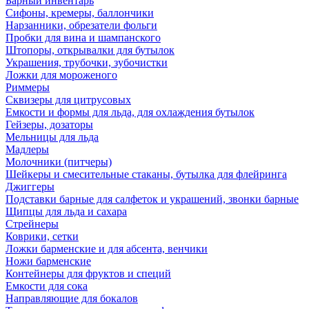
Барный инвентарь
Сифоны, кремеры, баллончики
Нарзанники, обрезатели фольги
Пробки для вина и шампанского
Штопоры, открывалки для бутылок
Украшения, трубочки, зубочистки
Ложки для мороженого
Риммеры
Сквизеры для цитрусовых
Емкости и формы для льда, для охлаждения бутылок
Гейзеры, дозаторы
Мельницы для льда
Мадлеры
Молочники (питчеры)
Шейкеры и смесительные стаканы, бутылка для флейринга
Джиггеры
Подставки барные для салфеток и украшений, звонки барные
Щипцы для льда и сахара
Стрейнеры
Коврики, сетки
Ложки барменские и для абсента, венчики
Ножи барменские
Контейнеры для фруктов и специй
Емкости для сока
Направляющие для бокалов