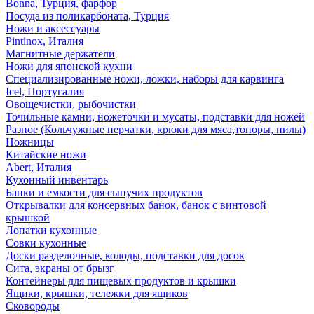
Bonna, Турция, фарфор
Посуда из поликарбоната, Турция
Ножи и аксессуары
Pintinox, Италия
Магнитные держатели
Ножи для японской кухни
Специализированные ножи, ложки, наборы для карвинга
Icel, Португалия
Овощечистки, рыбочистки
Точильные камни, ножеточки и мусаты, подставки для ножей
Разное (Кольчужные перчатки, крюки для мяса,топоры, пилы)
Ножницы
Китайские ножи
Abert, Италия
Кухонный инвентарь
Банки и емкости для сыпучих продуктов
Открывалки для консервных банок, банок с винтовой
крышкой
Лопатки кухонные
Совки кухонные
Доски разделочные, колоды, подставки для досок
Сита, экраны от брызг
Контейнеры для пищевых продуктов и крышки
Ящики, крышки, тележки для ящиков
Сковороды