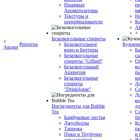
Пищевые
пе
Ароматизаторы
мя
Текстуры и
Н
пенообразователи
К
Ab
+
Безалкогольные спириты
Рецепты
Безалкогольное
Кухонн
Акции
вино и Биттеры
Ба
Безалкогольные
сы
спириты "Giffard"
О
Безалкогольный
ко
Аперитив
ба
Безалкогольные
к
спириты
Л
"DrinkSome"
С
До
ко
Ингредиенты для Bubble
дл
Tea
Си
Бамбуковые листья
бр
Джусболлы
Ко
Тапиока
п
Пики и Трубочки
и
для напитков
Я