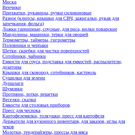
Миски
Венчики
Прихватки, рукавицы, ручки силиконовые
Разное (клипсы, крышки для СВЧ, зажигалки, рукав для
запечкания, фольга)
Ложки гарнирные, соусные, для риса, вилки поварские
Мандолины, машинки, терки для овощей
Термометры, таймеры, гигрометры
Половники и черпаки
Щетки, скребки для чистки поверхностей
Сотейники, чайники
Емкости для соуса, подставка для емкостей, распылители,
дозаторы
Крышки для сковород, сотейников, кастрюль
Сушилки для зелени
Дуршлаги
Шумовки
Противни, лотки, решетки
Веселки, скалки
Емкости для столовых приборов
Пресс для чеснока
Картофелемялки, толкушки, пресс для картофеля
Держатели для кухонного инвентаря, для заказов, иглы для
чеков
Молотки, тендерайзеры, прессы для мяса