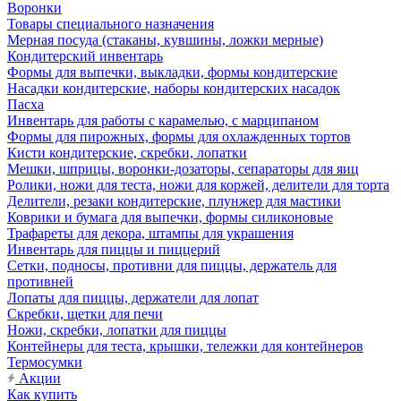
Воронки
Товары специального назначения
Мерная посуда (стаканы, кувшины, ложки мерные)
Кондитерский инвентарь
Формы для выпечки, выкладки, формы кондитерские
Насадки кондитерские, наборы кондитерских насадок
Пасха
Инвентарь для работы с карамелью, с марципаном
Формы для пирожных, формы для охлажденных тортов
Кисти кондитерские, скребки, лопатки
Мешки, шприцы, воронки-дозаторы, сепараторы для яиц
Ролики, ножи для теста, ножи для коржей, делители для торта
Делители, резаки кондитерские, плунжер для мастики
Коврики и бумага для выпечки, формы силиконовые
Трафареты для декора, штампы для украшения
Инвентарь для пиццы и пиццерий
Сетки, подносы, противни для пиццы, держатель для
противней
Лопаты для пиццы, держатели для лопат
Скребки, щетки для печи
Ножи, скребки, лопатки для пиццы
Контейнеры для теста, крышки, тележки для контейнеров
Термосумки
Акции
Как купить