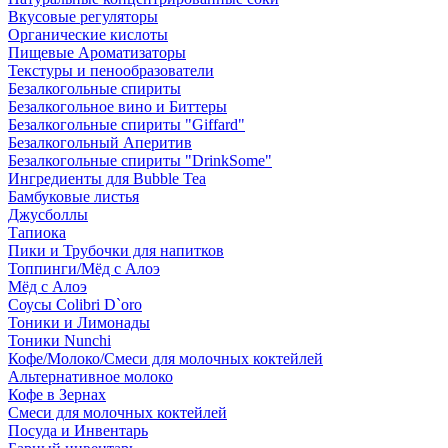
Вкусовые регуляторы
Органические кислоты
Пищевые Ароматизаторы
Текстуры и пенообразователи
Безалкогольные спириты
Безалкогольное вино и Биттеры
Безалкогольные спириты "Giffard"
Безалкогольный Аперитив
Безалкогольные спириты "DrinkSome"
Ингредиенты для Bubble Tea
Бамбуковые листья
Джусболлы
Тапиока
Пики и Трубочки для напитков
Топпинги/Мёд с Алоэ
Мёд с Алоэ
Соусы Colibri D`oro
Тоники и Лимонады
Тоники Nunchi
Кофе/Молоко/Смеси для молочных коктейлей
Альтернативное молоко
Кофе в Зернах
Смеси для молочных коктейлей
Посуда и Инвентарь