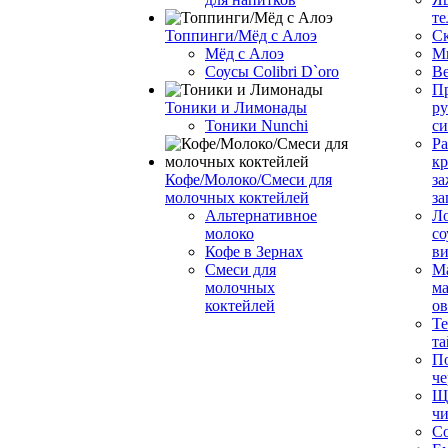
те
Топпинги/Мёд с Алоэ
С
Мёд с Алоэ
М
Соусы Colibri D`oro
В
Пр
Тоники и Лимонады
ру
Тоники Nunchi
с
Ра
к
Кофе/Молоко/Смеси для
за
молочных коктейлей
за
Альтернативное
Л
молоко
со
Кофе в Зернах
ви
Смеси для
М
молочных
ма
коктейлей
о
Т
та
П
че
Ще
чи
Со