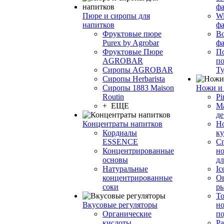
фа
Пюре и сиропы для
Wi
напитков
ф
Фруктовые пюре
Bo
Purex by Agrobar
ф
Фруктовые Пюре
По
AGROBAR
по
Сиропы AGROBAR
Т
Сиропы Herbarista
Сиропы 1883 Maison
Ножи и 
Routin
Pi
+ ЕЩЕ
М
де
Концентраты напитков
Но
Кордиалы
к
ESSENCE
С
Концентрированные
но
основы
дл
Натуральные
Ic
концентрированные
О
соки
р
То
Вкусовые регуляторы
но
Органические
по
кислоты
Ра