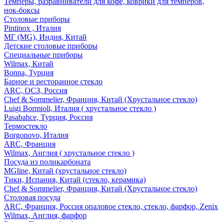
Темперы, разравниватели для кофе, коврики для темперов,
нок-боксы
Столовые приборы
Pintinox , Италия
МГ (MG), Индия, Китай
Детские столовые приборы
Специальные приборы
Wilmax, Китай
Bonna, Турция
Барное и ресторанное стекло
ARC, ОСЗ, Россия
Chef & Sommelier, Франция, Китай (Хрустальное стекло)
Luigi Bormioli, Италия ( хрустальное стекло )
Pasabahce, Турция, Россия
Термостекло
Borgonovo, Италия
ARC, Франция
Wilmax, Англия ( хрустальное стекло )
Посуда из поликарбоната
MGline, Китай (хрустальное стекло)
Тики, Испания, Китай (стекло, керамика)
Chef & Sommelier, Франция, Китай (Хрустальное стекло)
Столовая посуда
ARC, Франция, Россия опаловое стекло, стекло, фарфор, Zenix
Wilmax, Англия, фарфор