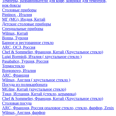
Темперы, разравниватели для кофе, коврики для темперов,
нок-боксы
Столовые приборы
Pintinox , Италия
МГ (MG), Индия, Китай
Детские столовые приборы
Специальные приборы
Wilmax, Китай
Bonna, Турция
Барное и ресторанное стекло
ARC, ОСЗ, Россия
Chef & Sommelier, Франция, Китай (Хрустальное стекло)
Luigi Bormioli, Италия ( хрустальное стекло )
Pasabahce, Турция, Россия
Термостекло
Borgonovo, Италия
ARC, Франция
Wilmax, Англия ( хрустальное стекло )
Посуда из поликарбоната
MGline, Китай (хрустальное стекло)
Тики, Испания, Китай (стекло, керамика)
Chef & Sommelier, Франция, Китай (Хрустальное стекло)
Столовая посуда
ARC, Франция, Россия опаловое стекло, стекло, фарфор, Zenix
Wilmax, Англия, фарфор