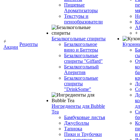
Пищевые
пе
Ароматизаторы
мя
Текстуры и
Н
пенообразователи
К
Ab
+
Безалкогольные спириты
Рецепты
Безалкогольное
Кухонн
Акции
вино и Биттеры
Ба
Безалкогольные
сы
спириты "Giffard"
О
Безалкогольный
ко
Аперитив
ба
Безалкогольные
к
спириты
Л
"DrinkSome"
С
До
ко
Ингредиенты для Bubble
дл
Tea
Си
Бамбуковые листья
бр
Джусболлы
Ко
Тапиока
п
Пики и Трубочки
и
для напитков
Я