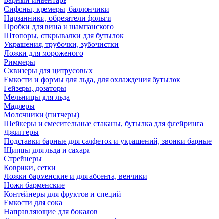
Барный инвентарь
Сифоны, кремеры, баллончики
Нарзанники, обрезатели фольги
Пробки для вина и шампанского
Штопоры, открывалки для бутылок
Украшения, трубочки, зубочистки
Ложки для мороженого
Риммеры
Сквизеры для цитрусовых
Емкости и формы для льда, для охлаждения бутылок
Гейзеры, дозаторы
Мельницы для льда
Мадлеры
Молочники (питчеры)
Шейкеры и смесительные стаканы, бутылка для флейринга
Джиггеры
Подставки барные для салфеток и украшений, звонки барные
Щипцы для льда и сахара
Стрейнеры
Коврики, сетки
Ложки барменские и для абсента, венчики
Ножи барменские
Контейнеры для фруктов и специй
Емкости для сока
Направляющие для бокалов