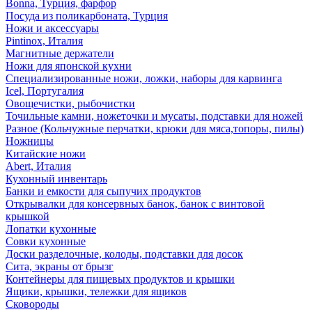
Bonna, Турция, фарфор
Посуда из поликарбоната, Турция
Ножи и аксессуары
Pintinox, Италия
Магнитные держатели
Ножи для японской кухни
Специализированные ножи, ложки, наборы для карвинга
Icel, Португалия
Овощечистки, рыбочистки
Точильные камни, ножеточки и мусаты, подставки для ножей
Разное (Кольчужные перчатки, крюки для мяса,топоры, пилы)
Ножницы
Китайские ножи
Abert, Италия
Кухонный инвентарь
Банки и емкости для сыпучих продуктов
Открывалки для консервных банок, банок с винтовой
крышкой
Лопатки кухонные
Совки кухонные
Доски разделочные, колоды, подставки для досок
Сита, экраны от брызг
Контейнеры для пищевых продуктов и крышки
Ящики, крышки, тележки для ящиков
Сковороды