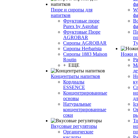
фа
Пюре и сиропы для
Wi
напитков
ф
Фруктовые пюре
Bo
Purex by Agrobar
ф
Фруктовые Пюре
По
AGROBAR
по
Сиропы AGROBAR
Т
Сиропы Herbarista
Сиропы 1883 Maison
Ножи и 
Routin
Pi
+ ЕЩЕ
М
де
Концентраты напитков
Но
Кордиалы
к
ESSENCE
С
Концентрированные
но
основы
дл
Натуральные
Ic
концентрированные
О
соки
р
То
Вкусовые регуляторы
но
Органические
по
кислоты
Ра