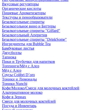
Вкусовые регуляторы
Органические кислоты
Пищевые Ароматизаторы
Текстуры и пенообразователи
Безалкогольные спириты
Безалкогольное вино и Биттеры
Безалкогольные спириты "Giffard"
Безалкогольный Аперитив
Безалкогольные спириты "DrinkSome"
Ингредиенты для Bubble Tea
Бамбуковые листья
Джусболлы
Тапиока
Пики и Трубочки для напитков
Топпинги/Мёд с Алоэ
Мёд с Алоэ
Соусы Colibri D`oro
Тоники и Лимонады
Тоники Nunchi
Кофе/Молоко/Смеси для молочных коктейлей
Альтернативное молоко
Кофе в Зернах
Смеси для молочных коктейлей
Посуда и Инвентарь