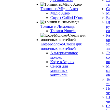
те
Топпинги/Мёд с Алоэ
С
Мёд с Алоэ
М
Соусы Colibri D`oro
В
Пр
Тоники и Лимонады
ру
Тоники Nunchi
с
Ра
к
Кофе/Молоко/Смеси для
за
молочных коктейлей
за
Альтернативное
Л
молоко
со
Кофе в Зернах
ви
Смеси для
М
молочных
ма
коктейлей
о
Т
та
П
че
Ще
чи
Со