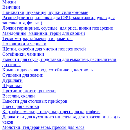
Миски
Венчики
Прихватки, рукавицы, ручки силиконовые
Разное (клипсы, крышки для СВЧ, зажигалки, рукав для
запечкания, фольга)
Ложки гарнирные, соусные, для риса, вилки поварские
Мандолины, машинки, терки для овощей
Термометры, таймеры, гигрометры
Половники и черпаки
Щетки, скребки для чистки поверхностей
Сотейники, чайники
Емкости для соуса, подставка для емкостей, распылители,
дозаторы
Крышки для сковород, сотейников, кастрюль
Сушилки для зелени
Дуршлаги
Шумовки
Противни, лотки, решетки
Веселки, скалки
Емкости для столовых приборов
Пресс для чеснока
Картофелемялки, толкушки, пресс для картофеля
Держатели для кухонного инвентаря, для заказов, иглы для
чеков
Молотки, тендерайзеры, прессы для мяса