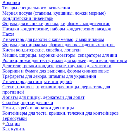
Воронки
Товары специального назначения
Мерная посуда (стаканы, кувшины, ложки мерные)
Кондитерский инвентарь
Формы для выпечки, выкладки, формы кондитерские
Насадки кондитерские, наборы кондитерских насадок
Пасха
Инвентарь для работы с карамелью, с марципаном
Формы для пирожных, формы для охлажденных тортов
Кисти кондитерские, скребки, лопатки
Мешки, шприцы, воронки-дозаторы, сепараторы для яиц
Ролики, ножи для теста, ножи для коржей, делители для торта
Делители, резаки кондитерские, плунжер для мастики
Коврики и бумага для выпечки, формы силиконовые
Трафареты для декора, штампы для украшения
Инвентарь для пиццы и пиццерий
Сетки, подносы, противни для пиццы, держатель для
противней
Лопаты для пиццы, держатели для лопат
Скребки, щетки для печи
Ножи, скребки, лопатки для пиццы
Контейнеры для теста, крышки, тележки для контейнеров
Термосумки
Акции
Как купить