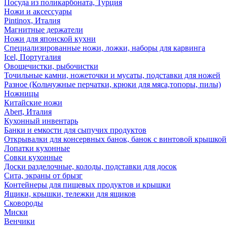
Посуда из поликарбоната, Турция
Ножи и аксессуары
Pintinox, Италия
Магнитные держатели
Ножи для японской кухни
Специализированные ножи, ложки, наборы для карвинга
Icel, Португалия
Овощечистки, рыбочистки
Точильные камни, ножеточки и мусаты, подставки для ножей
Разное (Кольчужные перчатки, крюки для мяса,топоры, пилы)
Ножницы
Китайские ножи
Abert, Италия
Кухонный инвентарь
Банки и емкости для сыпучих продуктов
Открывалки для консервных банок, банок с винтовой крышкой
Лопатки кухонные
Совки кухонные
Доски разделочные, колоды, подставки для досок
Сита, экраны от брызг
Контейнеры для пищевых продуктов и крышки
Ящики, крышки, тележки для ящиков
Сковороды
Миски
Венчики