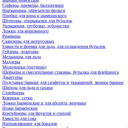
Барный инвентарь
Сифоны, кремеры, баллончики
Нарзанники, обрезатели фольги
Пробки для вина и шампанского
Штопоры, открывалки для бутылок
Украшения, трубочки, зубочистки
Ложки для мороженого
Риммеры
Сквизеры для цитрусовых
Емкости и формы для льда, для охлаждения бутылок
Гейзеры, дозаторы
Мельницы для льда
Мадлеры
Молочники (питчеры)
Шейкеры и смесительные стаканы, бутылка для флейринга
Джиггеры
Подставки барные для салфеток и украшений, звонки барные
Щипцы для льда и сахара
Стрейнеры
Коврики, сетки
Ложки барменские и для абсента, венчики
Ножи барменские
Контейнеры для фруктов и специй
Емкости для сока
Направляющие для бокалов