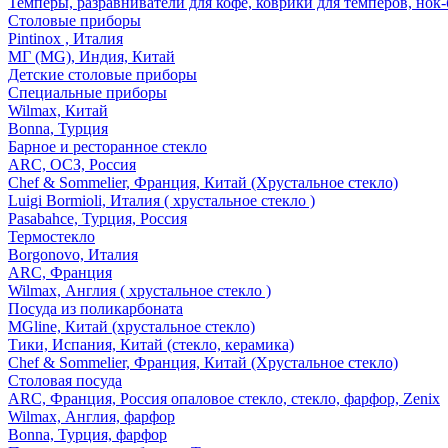
Темперы, разравниватели для кофе, коврики для темперов, нок
Столовые приборы
Pintinox , Италия
МГ (MG), Индия, Китай
Детские столовые приборы
Специальные приборы
Wilmax, Китай
Bonna, Турция
Барное и ресторанное стекло
ARC, ОСЗ, Россия
Chef & Sommelier, Франция, Китай (Хрустальное стекло)
Luigi Bormioli, Италия ( хрустальное стекло )
Pasabahce, Турция, Россия
Термостекло
Borgonovo, Италия
ARC, Франция
Wilmax, Англия ( хрустальное стекло )
Посуда из поликарбоната
MGline, Китай (хрустальное стекло)
Тики, Испания, Китай (стекло, керамика)
Chef & Sommelier, Франция, Китай (Хрустальное стекло)
Столовая посуда
ARC, Франция, Россия опаловое стекло, стекло, фарфор, Zenix
Wilmax, Англия, фарфор
Bonna, Турция, фарфор