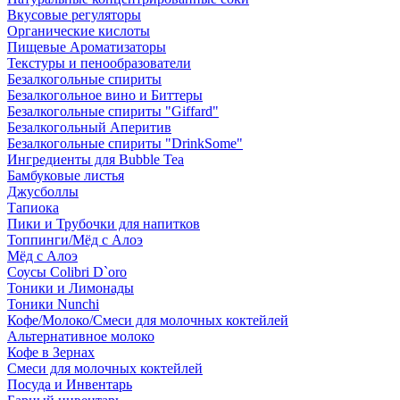
Вкусовые регуляторы
Органические кислоты
Пищевые Ароматизаторы
Текстуры и пенообразователи
Безалкогольные спириты
Безалкогольное вино и Биттеры
Безалкогольные спириты "Giffard"
Безалкогольный Аперитив
Безалкогольные спириты "DrinkSome"
Ингредиенты для Bubble Tea
Бамбуковые листья
Джусболлы
Тапиока
Пики и Трубочки для напитков
Топпинги/Мёд с Алоэ
Мёд с Алоэ
Соусы Colibri D`oro
Тоники и Лимонады
Тоники Nunchi
Кофе/Молоко/Смеси для молочных коктейлей
Альтернативное молоко
Кофе в Зернах
Смеси для молочных коктейлей
Посуда и Инвентарь