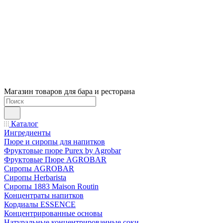
Магазин товаров для бара и ресторана
Каталог
Ингредиенты
Пюре и сиропы для напитков
Фруктовые пюре Purex by Agrobar
Фруктовые Пюре AGROBAR
Сиропы AGROBAR
Сиропы Herbarista
Сиропы 1883 Maison Routin
Концентраты напитков
Кордиалы ESSENCE
Концентрированные основы
Натуральные концентрированные соки