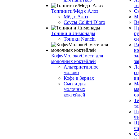
те
Топпинги/Мёд с Алоэ
С
Мёд с Алоэ
М
Соусы Colibri D`oro
В
Пр
Тоники и Лимонады
ру
Тоники Nunchi
с
Ра
к
Кофе/Молоко/Смеси для
за
молочных коктейлей
за
Альтернативное
Л
молоко
со
Кофе в Зернах
ви
Смеси для
М
молочных
ма
коктейлей
о
Т
та
П
че
Ще
чи
Со