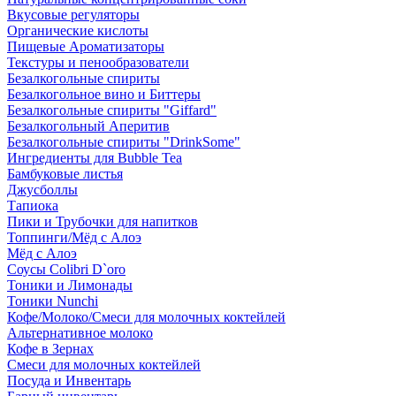
Вкусовые регуляторы
Органические кислоты
Пищевые Ароматизаторы
Текстуры и пенообразователи
Безалкогольные спириты
Безалкогольное вино и Биттеры
Безалкогольные спириты "Giffard"
Безалкогольный Аперитив
Безалкогольные спириты "DrinkSome"
Ингредиенты для Bubble Tea
Бамбуковые листья
Джусболлы
Тапиока
Пики и Трубочки для напитков
Топпинги/Мёд с Алоэ
Мёд с Алоэ
Соусы Colibri D`oro
Тоники и Лимонады
Тоники Nunchi
Кофе/Молоко/Смеси для молочных коктейлей
Альтернативное молоко
Кофе в Зернах
Смеси для молочных коктейлей
Посуда и Инвентарь