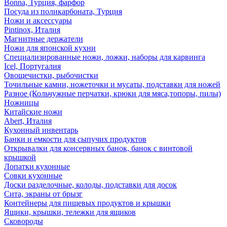
Bonna, Турция, фарфор
Посуда из поликарбоната, Турция
Ножи и аксессуары
Pintinox, Италия
Магнитные держатели
Ножи для японской кухни
Специализированные ножи, ложки, наборы для карвинга
Icel, Португалия
Овощечистки, рыбочистки
Точильные камни, ножеточки и мусаты, подставки для ножей
Разное (Кольчужные перчатки, крюки для мяса,топоры, пилы)
Ножницы
Китайские ножи
Abert, Италия
Кухонный инвентарь
Банки и емкости для сыпучих продуктов
Открывалки для консервных банок, банок с винтовой
крышкой
Лопатки кухонные
Совки кухонные
Доски разделочные, колоды, подставки для досок
Сита, экраны от брызг
Контейнеры для пищевых продуктов и крышки
Ящики, крышки, тележки для ящиков
Сковороды