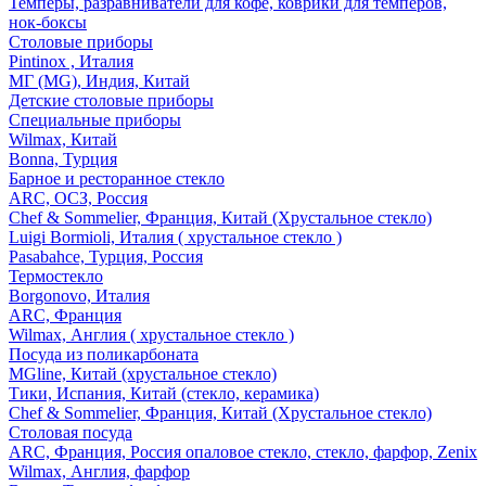
Темперы, разравниватели для кофе, коврики для темперов,
нок-боксы
Столовые приборы
Pintinox , Италия
МГ (MG), Индия, Китай
Детские столовые приборы
Специальные приборы
Wilmax, Китай
Bonna, Турция
Барное и ресторанное стекло
ARC, ОСЗ, Россия
Chef & Sommelier, Франция, Китай (Хрустальное стекло)
Luigi Bormioli, Италия ( хрустальное стекло )
Pasabahce, Турция, Россия
Термостекло
Borgonovo, Италия
ARC, Франция
Wilmax, Англия ( хрустальное стекло )
Посуда из поликарбоната
MGline, Китай (хрустальное стекло)
Тики, Испания, Китай (стекло, керамика)
Chef & Sommelier, Франция, Китай (Хрустальное стекло)
Столовая посуда
ARC, Франция, Россия опаловое стекло, стекло, фарфор, Zenix
Wilmax, Англия, фарфор