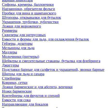
Барный инвентарь
Сифоны, кремеры, баллончики
Нарзанники, обрезатели фольги
Пробки для вина и шампанского
Штопоры, открывалки для бутылок
Украшения, трубочки, зубочистки
Ложки для мороженого
Риммеры
Сквизеры для цитрусовых
Емкости и формы для льда, для охлаждения бутылок
Гейзеры, дозаторы
Мельницы для льда
Мадлеры
Молочники (питчеры)
Шейкеры и смесительные стаканы, бутылка для флейринга
Джиггеры
Подставки барные для салфеток и украшений, звонки барные
Щипцы для льда и сахара
Стрейнеры
Коврики, сетки
Ложки барменские и для абсента, венчики
Ножи барменские
Контейнеры для фруктов и специй
Емкости для сока
Направляющие для бокалов