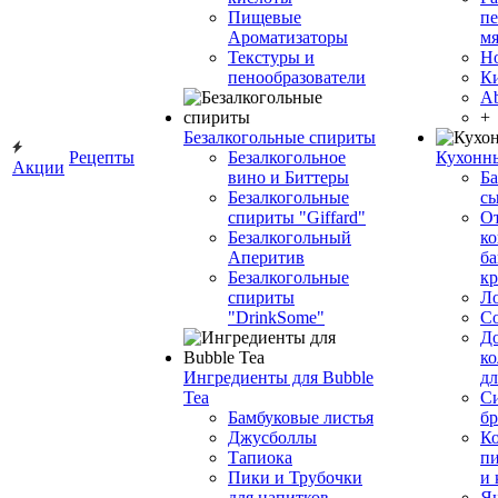
Пищевые
пе
Ароматизаторы
мя
Текстуры и
Н
пенообразователи
К
Ab
+
Безалкогольные спириты
Рецепты
Безалкогольное
Кухонн
Акции
вино и Биттеры
Ба
Безалкогольные
сы
спириты "Giffard"
О
Безалкогольный
ко
Аперитив
ба
Безалкогольные
к
спириты
Л
"DrinkSome"
С
До
ко
Ингредиенты для Bubble
дл
Tea
Си
Бамбуковые листья
бр
Джусболлы
Ко
Тапиока
п
Пики и Трубочки
и
для напитков
Я