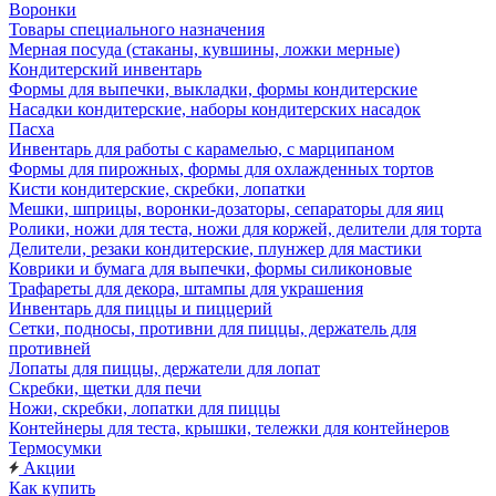
Воронки
Товары специального назначения
Мерная посуда (стаканы, кувшины, ложки мерные)
Кондитерский инвентарь
Формы для выпечки, выкладки, формы кондитерские
Насадки кондитерские, наборы кондитерских насадок
Пасха
Инвентарь для работы с карамелью, с марципаном
Формы для пирожных, формы для охлажденных тортов
Кисти кондитерские, скребки, лопатки
Мешки, шприцы, воронки-дозаторы, сепараторы для яиц
Ролики, ножи для теста, ножи для коржей, делители для торта
Делители, резаки кондитерские, плунжер для мастики
Коврики и бумага для выпечки, формы силиконовые
Трафареты для декора, штампы для украшения
Инвентарь для пиццы и пиццерий
Сетки, подносы, противни для пиццы, держатель для
противней
Лопаты для пиццы, держатели для лопат
Скребки, щетки для печи
Ножи, скребки, лопатки для пиццы
Контейнеры для теста, крышки, тележки для контейнеров
Термосумки
Акции
Как купить