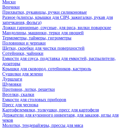
Миски
Венчики
Прихватки, рукавицы, ручки силиконовые
Разное (клипсы, крышки для СВЧ, зажигалки, рукав для
запечкания, фольга)
Ложки гарнирные, соусные, для риса, вилки поварские
Мандолины, машинки, терки для овощей
Термометры, таймеры, гигрометры
Половники и черпаки
Щетки, скребки для чистки поверхностей
Сотейники, чайники
Емкости для соуса, подставка для емкостей, распылители,
дозаторы
Крышки для сковород, сотейников, кастрюль
Сушилки для зелени
Дуршлаги
Шумовки
Противни, лотки, решетки
Веселки, скалки
Емкости для столовых приборов
Пресс для чеснока
Картофелемялки, толкушки, пресс для картофеля
Держатели для кухонного инвентаря, для заказов, иглы для
чеков
Молотки, тендерайзеры, прессы для мяса