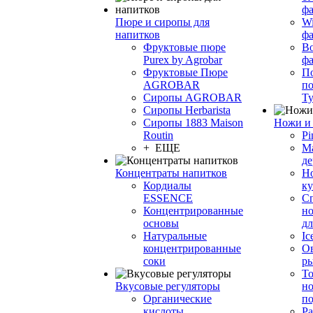
фа
Пюре и сиропы для
Wi
напитков
ф
Фруктовые пюре
Bo
Purex by Agrobar
ф
Фруктовые Пюре
По
AGROBAR
по
Сиропы AGROBAR
Т
Сиропы Herbarista
Сиропы 1883 Maison
Ножи и 
Routin
Pi
+ ЕЩЕ
М
де
Концентраты напитков
Но
Кордиалы
к
ESSENCE
С
Концентрированные
но
основы
дл
Натуральные
Ic
концентрированные
О
соки
р
То
Вкусовые регуляторы
но
Органические
по
кислоты
Ра