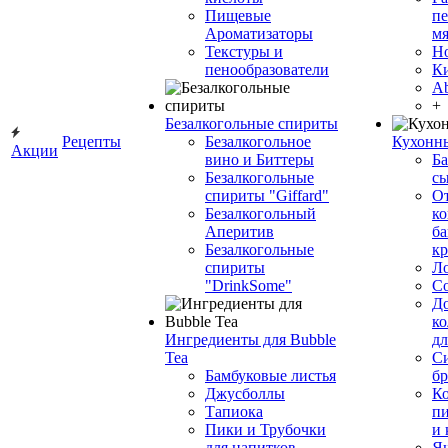
Пищевые
пе
Ароматизаторы
мя
Текстуры и
Н
пенообразователи
К
Ab
+
Безалкогольные спириты
Рецепты
Безалкогольное
Кухонн
Акции
вино и Биттеры
Ба
Безалкогольные
сы
спириты "Giffard"
О
Безалкогольный
ко
Аперитив
ба
Безалкогольные
к
спириты
Л
"DrinkSome"
С
До
ко
Ингредиенты для Bubble
дл
Tea
Си
Бамбуковые листья
бр
Джусболлы
Ко
Тапиока
п
Пики и Трубочки
и
для напитков
Я