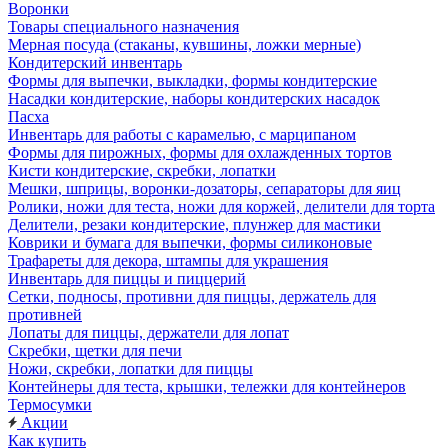
Воронки
Товары специального назначения
Мерная посуда (стаканы, кувшины, ложки мерные)
Кондитерский инвентарь
Формы для выпечки, выкладки, формы кондитерские
Насадки кондитерские, наборы кондитерских насадок
Пасха
Инвентарь для работы с карамелью, с марципаном
Формы для пирожных, формы для охлажденных тортов
Кисти кондитерские, скребки, лопатки
Мешки, шприцы, воронки-дозаторы, сепараторы для яиц
Ролики, ножи для теста, ножи для коржей, делители для торта
Делители, резаки кондитерские, плунжер для мастики
Коврики и бумага для выпечки, формы силиконовые
Трафареты для декора, штампы для украшения
Инвентарь для пиццы и пиццерий
Сетки, подносы, противни для пиццы, держатель для
противней
Лопаты для пиццы, держатели для лопат
Скребки, щетки для печи
Ножи, скребки, лопатки для пиццы
Контейнеры для теста, крышки, тележки для контейнеров
Термосумки
Акции
Как купить