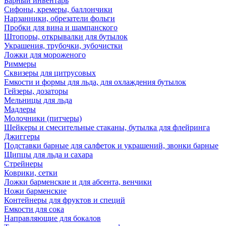
Барный инвентарь
Сифоны, кремеры, баллончики
Нарзанники, обрезатели фольги
Пробки для вина и шампанского
Штопоры, открывалки для бутылок
Украшения, трубочки, зубочистки
Ложки для мороженого
Риммеры
Сквизеры для цитрусовых
Емкости и формы для льда, для охлаждения бутылок
Гейзеры, дозаторы
Мельницы для льда
Мадлеры
Молочники (питчеры)
Шейкеры и смесительные стаканы, бутылка для флейринга
Джиггеры
Подставки барные для салфеток и украшений, звонки барные
Щипцы для льда и сахара
Стрейнеры
Коврики, сетки
Ложки барменские и для абсента, венчики
Ножи барменские
Контейнеры для фруктов и специй
Емкости для сока
Направляющие для бокалов