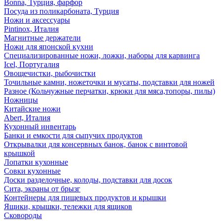
Bonna, Турция, фарфор
Посуда из поликарбоната, Турция
Ножи и аксессуары
Pintinox, Италия
Магнитные держатели
Ножи для японской кухни
Специализированные ножи, ложки, наборы для карвинга
Icel, Португалия
Овощечистки, рыбочистки
Точильные камни, ножеточки и мусаты, подставки для ножей
Разное (Кольчужные перчатки, крюки для мяса,топоры, пилы)
Ножницы
Китайские ножи
Abert, Италия
Кухонный инвентарь
Банки и емкости для сыпучих продуктов
Открывалки для консервных банок, банок с винтовой
крышкой
Лопатки кухонные
Совки кухонные
Доски разделочные, колоды, подставки для досок
Сита, экраны от брызг
Контейнеры для пищевых продуктов и крышки
Ящики, крышки, тележки для ящиков
Сковороды