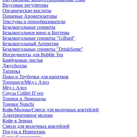
Вкусовые регуляторы
Органические кислоты
Пищевые Ароматизаторы
Текстуры и пенообразователи
Безалкогольные спириты
Безалкогольное вино и Биттеры
Безалкогольные спириты "Giffard"
Безалкогольный Аперитив
Безалкогольные спириты "DrinkSome"
Ингредиенты для Bubble Tea
Бамбуковые листья
Джусболлы
Тапиока
Пики и Трубочки для напитков
Топпинги/Мёд с Алоэ
Мёд с Алоэ
Соусы Colibri D`oro
Тоники и Лимонады
Тоники Nunchi
Кофе/Молоко/Смеси для молочных коктейлей
Альтернативное молоко
Кофе в Зернах
Смеси для молочных коктейлей
Посуда и Инвентарь