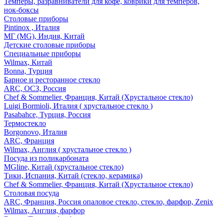
Темперы, разравниватели для кофе, коврики для темперов,
нок-боксы
Столовые приборы
Pintinox , Италия
МГ (MG), Индия, Китай
Детские столовые приборы
Специальные приборы
Wilmax, Китай
Bonna, Турция
Барное и ресторанное стекло
ARC, ОСЗ, Россия
Chef & Sommelier, Франция, Китай (Хрустальное стекло)
Luigi Bormioli, Италия ( хрустальное стекло )
Pasabahce, Турция, Россия
Термостекло
Borgonovo, Италия
ARC, Франция
Wilmax, Англия ( хрустальное стекло )
Посуда из поликарбоната
MGline, Китай (хрустальное стекло)
Тики, Испания, Китай (стекло, керамика)
Chef & Sommelier, Франция, Китай (Хрустальное стекло)
Столовая посуда
ARC, Франция, Россия опаловое стекло, стекло, фарфор, Zenix
Wilmax, Англия, фарфор