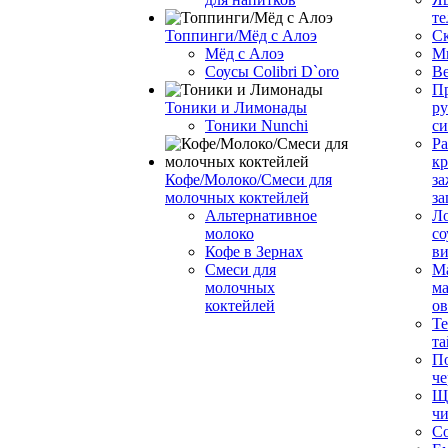
те
Топпинги/Мёд с Алоэ
С
Мёд с Алоэ
М
Соусы Colibri D`oro
В
Пр
Тоники и Лимонады
ру
Тоники Nunchi
с
Ра
к
Кофе/Молоко/Смеси для
за
молочных коктейлей
за
Альтернативное
Л
молоко
со
Кофе в Зернах
ви
Смеси для
М
молочных
ма
коктейлей
о
Т
та
П
че
Ще
чи
Со