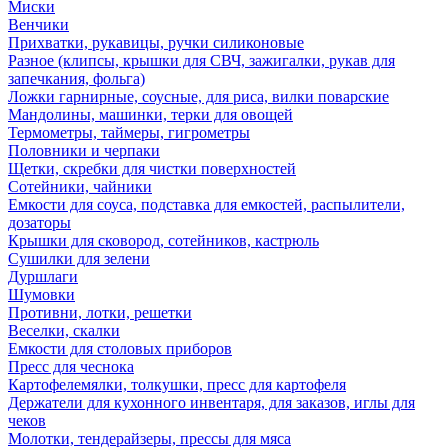
Миски
Венчики
Прихватки, рукавицы, ручки силиконовые
Разное (клипсы, крышки для СВЧ, зажигалки, рукав для
запечкания, фольга)
Ложки гарнирные, соусные, для риса, вилки поварские
Мандолины, машинки, терки для овощей
Термометры, таймеры, гигрометры
Половники и черпаки
Щетки, скребки для чистки поверхностей
Сотейники, чайники
Емкости для соуса, подставка для емкостей, распылители,
дозаторы
Крышки для сковород, сотейников, кастрюль
Сушилки для зелени
Дуршлаги
Шумовки
Противни, лотки, решетки
Веселки, скалки
Емкости для столовых приборов
Пресс для чеснока
Картофелемялки, толкушки, пресс для картофеля
Держатели для кухонного инвентаря, для заказов, иглы для
чеков
Молотки, тендерайзеры, прессы для мяса