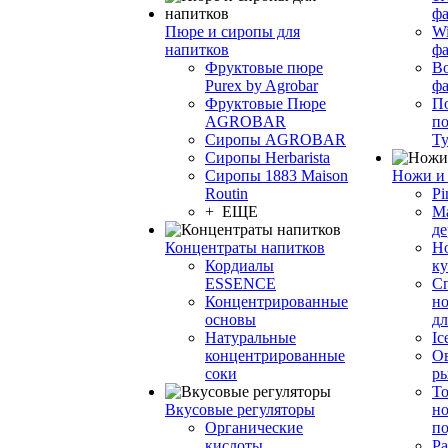
фа
Пюре и сиропы для
Wi
напитков
ф
Фруктовые пюре
Bo
Purex by Agrobar
ф
Фруктовые Пюре
По
AGROBAR
по
Сиропы AGROBAR
Т
Сиропы Herbarista
Сиропы 1883 Maison
Ножи и 
Routin
Pi
+ ЕЩЕ
М
де
Концентраты напитков
Но
Кордиалы
к
ESSENCE
С
Концентрированные
но
основы
дл
Натуральные
Ic
концентрированные
О
соки
р
То
Вкусовые регуляторы
но
Органические
по
кислоты
Ра