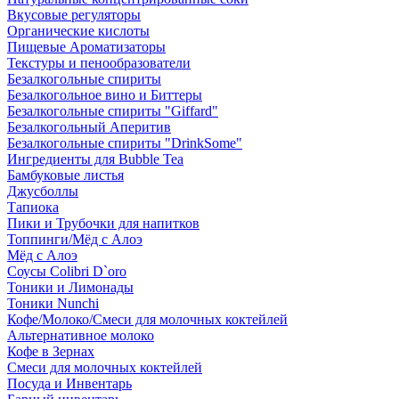
Вкусовые регуляторы
Органические кислоты
Пищевые Ароматизаторы
Текстуры и пенообразователи
Безалкогольные спириты
Безалкогольное вино и Биттеры
Безалкогольные спириты "Giffard"
Безалкогольный Аперитив
Безалкогольные спириты "DrinkSome"
Ингредиенты для Bubble Tea
Бамбуковые листья
Джусболлы
Тапиока
Пики и Трубочки для напитков
Топпинги/Мёд с Алоэ
Мёд с Алоэ
Соусы Colibri D`oro
Тоники и Лимонады
Тоники Nunchi
Кофе/Молоко/Смеси для молочных коктейлей
Альтернативное молоко
Кофе в Зернах
Смеси для молочных коктейлей
Посуда и Инвентарь