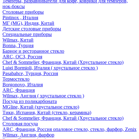
Темперы, разравниватели для кофе, коврики для темперов,
нок-боксы
Столовые приборы
Pintinox , Италия
МГ (MG), Индия, Китай
Детские столовые приборы
Специальные приборы
Wilmax, Китай
Bonna, Турция
Барное и ресторанное стекло
ARC, ОСЗ, Россия
Chef & Sommelier, Франция, Китай (Хрустальное стекло)
Luigi Bormioli, Италия ( хрустальное стекло )
Pasabahce, Турция, Россия
Термостекло
Borgonovo, Италия
ARC, Франция
Wilmax, Англия ( хрустальное стекло )
Посуда из поликарбоната
MGline, Китай (хрустальное стекло)
Тики, Испания, Китай (стекло, керамика)
Chef & Sommelier, Франция, Китай (Хрустальное стекло)
Столовая посуда
ARC, Франция, Россия опаловое стекло, стекло, фарфор, Zenix
Wilmax, Англия, фарфор