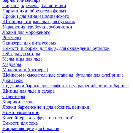
Барный инвентарь
Сифоны, кремеры, баллончики
Нарзанники, обрезатели фольги
Пробки для вина и шампанского
Штопоры, открывалки для бутылок
Украшения, трубочки, зубочистки
Ложки для мороженого
Риммеры
Сквизеры для цитрусовых
Емкости и формы для льда, для охлаждения бутылок
Гейзеры, дозаторы
Мельницы для льда
Мадлеры
Молочники (питчеры)
Шейкеры и смесительные стаканы, бутылка для флейринга
Джиггеры
Подставки барные для салфеток и украшений, звонки барные
Щипцы для льда и сахара
Стрейнеры
Коврики, сетки
Ложки барменские и для абсента, венчики
Ножи барменские
Контейнеры для фруктов и специй
Емкости для сока
Направляющие для бокалов