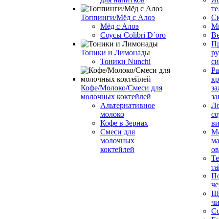
те
Топпинги/Мёд с Алоэ
С
Мёд с Алоэ
М
Соусы Colibri D`oro
В
Пр
Тоники и Лимонады
ру
Тоники Nunchi
с
Ра
к
Кофе/Молоко/Смеси для
за
молочных коктейлей
за
Альтернативное
Л
молоко
со
Кофе в Зернах
ви
Смеси для
М
молочных
ма
коктейлей
о
Т
та
П
че
Ще
чи
Со