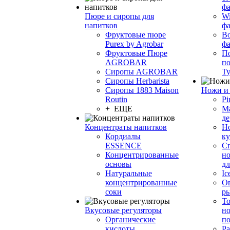
фа
Пюре и сиропы для
Wi
напитков
ф
Фруктовые пюре
Bo
Purex by Agrobar
ф
Фруктовые Пюре
По
AGROBAR
по
Сиропы AGROBAR
Т
Сиропы Herbarista
Сиропы 1883 Maison
Ножи и 
Routin
Pi
+ ЕЩЕ
М
де
Концентраты напитков
Но
Кордиалы
к
ESSENCE
С
Концентрированные
но
основы
дл
Натуральные
Ic
концентрированные
О
соки
р
То
Вкусовые регуляторы
но
Органические
по
кислоты
Ра