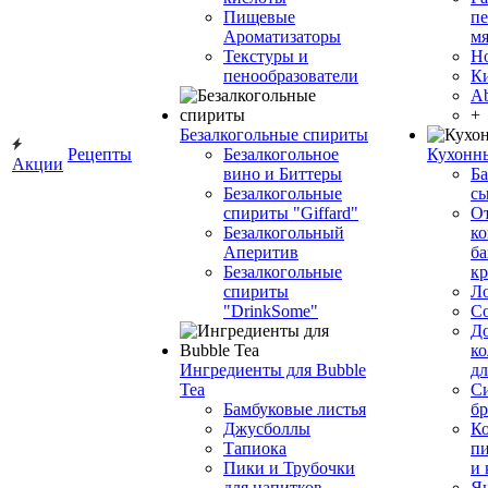
Пищевые
пе
Ароматизаторы
мя
Текстуры и
Н
пенообразователи
К
Ab
+
Безалкогольные спириты
Рецепты
Безалкогольное
Кухонн
Акции
вино и Биттеры
Ба
Безалкогольные
сы
спириты "Giffard"
О
Безалкогольный
ко
Аперитив
ба
Безалкогольные
к
спириты
Л
"DrinkSome"
С
До
ко
Ингредиенты для Bubble
дл
Tea
Си
Бамбуковые листья
бр
Джусболлы
Ко
Тапиока
п
Пики и Трубочки
и
для напитков
Я