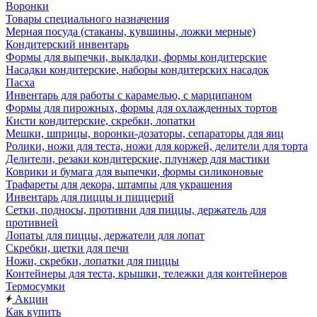
Воронки
Товары специального назначения
Мерная посуда (стаканы, кувшины, ложки мерные)
Кондитерский инвентарь
Формы для выпечки, выкладки, формы кондитерские
Насадки кондитерские, наборы кондитерских насадок
Пасха
Инвентарь для работы с карамелью, с марципаном
Формы для пирожных, формы для охлажденных тортов
Кисти кондитерские, скребки, лопатки
Мешки, шприцы, воронки-дозаторы, сепараторы для яиц
Ролики, ножи для теста, ножи для коржей, делители для торта
Делители, резаки кондитерские, плунжер для мастики
Коврики и бумага для выпечки, формы силиконовые
Трафареты для декора, штампы для украшения
Инвентарь для пиццы и пиццерий
Сетки, подносы, противни для пиццы, держатель для
противней
Лопаты для пиццы, держатели для лопат
Скребки, щетки для печи
Ножи, скребки, лопатки для пиццы
Контейнеры для теста, крышки, тележки для контейнеров
Термосумки
Акции
Как купить