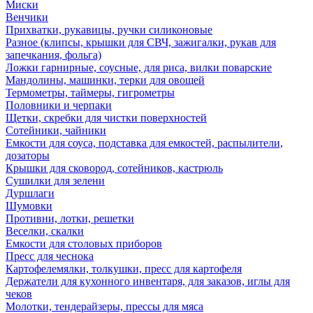
Миски
Венчики
Прихватки, рукавицы, ручки силиконовые
Разное (клипсы, крышки для СВЧ, зажигалки, рукав для
запечкания, фольга)
Ложки гарнирные, соусные, для риса, вилки поварские
Мандолины, машинки, терки для овощей
Термометры, таймеры, гигрометры
Половники и черпаки
Щетки, скребки для чистки поверхностей
Сотейники, чайники
Емкости для соуса, подставка для емкостей, распылители,
дозаторы
Крышки для сковород, сотейников, кастрюль
Сушилки для зелени
Дуршлаги
Шумовки
Противни, лотки, решетки
Веселки, скалки
Емкости для столовых приборов
Пресс для чеснока
Картофелемялки, толкушки, пресс для картофеля
Держатели для кухонного инвентаря, для заказов, иглы для
чеков
Молотки, тендерайзеры, прессы для мяса