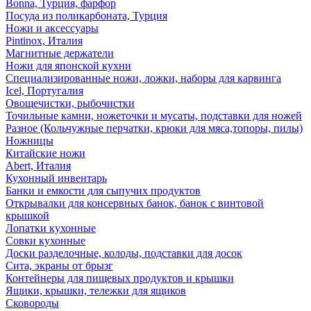
Bonna, Турция, фарфор
Посуда из поликарбоната, Турция
Ножи и аксессуары
Pintinox, Италия
Магнитные держатели
Ножи для японской кухни
Специализированные ножи, ложки, наборы для карвинга
Icel, Португалия
Овощечистки, рыбочистки
Точильные камни, ножеточки и мусаты, подставки для ножей
Разное (Кольчужные перчатки, крюки для мяса,топоры, пилы)
Ножницы
Китайские ножи
Abert, Италия
Кухонный инвентарь
Банки и емкости для сыпучих продуктов
Открывалки для консервных банок, банок с винтовой
крышкой
Лопатки кухонные
Совки кухонные
Доски разделочные, колоды, подставки для досок
Сита, экраны от брызг
Контейнеры для пищевых продуктов и крышки
Ящики, крышки, тележки для ящиков
Сковороды