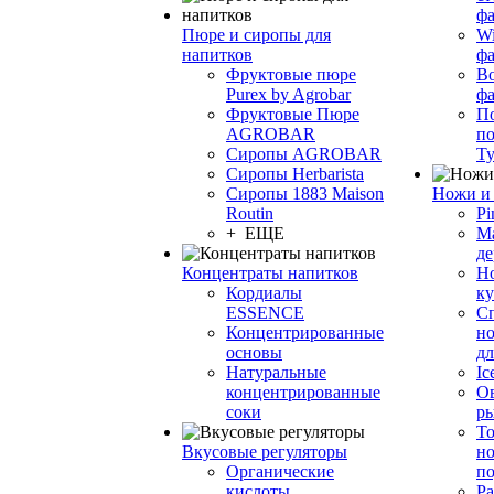
фа
Пюре и сиропы для
Wi
напитков
ф
Фруктовые пюре
Bo
Purex by Agrobar
ф
Фруктовые Пюре
По
AGROBAR
по
Сиропы AGROBAR
Т
Сиропы Herbarista
Сиропы 1883 Maison
Ножи и 
Routin
Pi
+ ЕЩЕ
М
де
Концентраты напитков
Но
Кордиалы
к
ESSENCE
С
Концентрированные
но
основы
дл
Натуральные
Ic
концентрированные
О
соки
р
То
Вкусовые регуляторы
но
Органические
по
кислоты
Ра