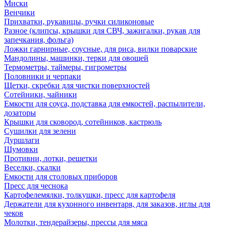
Миски
Венчики
Прихватки, рукавицы, ручки силиконовые
Разное (клипсы, крышки для СВЧ, зажигалки, рукав для
запечкания, фольга)
Ложки гарнирные, соусные, для риса, вилки поварские
Мандолины, машинки, терки для овощей
Термометры, таймеры, гигрометры
Половники и черпаки
Щетки, скребки для чистки поверхностей
Сотейники, чайники
Емкости для соуса, подставка для емкостей, распылители,
дозаторы
Крышки для сковород, сотейников, кастрюль
Сушилки для зелени
Дуршлаги
Шумовки
Противни, лотки, решетки
Веселки, скалки
Емкости для столовых приборов
Пресс для чеснока
Картофелемялки, толкушки, пресс для картофеля
Держатели для кухонного инвентаря, для заказов, иглы для
чеков
Молотки, тендерайзеры, прессы для мяса