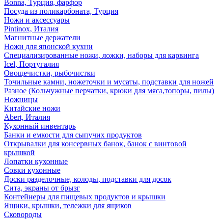
Bonna, Турция, фарфор
Посуда из поликарбоната, Турция
Ножи и аксессуары
Pintinox, Италия
Магнитные держатели
Ножи для японской кухни
Специализированные ножи, ложки, наборы для карвинга
Icel, Португалия
Овощечистки, рыбочистки
Точильные камни, ножеточки и мусаты, подставки для ножей
Разное (Кольчужные перчатки, крюки для мяса,топоры, пилы)
Ножницы
Китайские ножи
Abert, Италия
Кухонный инвентарь
Банки и емкости для сыпучих продуктов
Открывалки для консервных банок, банок с винтовой
крышкой
Лопатки кухонные
Совки кухонные
Доски разделочные, колоды, подставки для досок
Сита, экраны от брызг
Контейнеры для пищевых продуктов и крышки
Ящики, крышки, тележки для ящиков
Сковороды