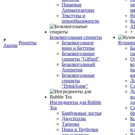
Пищевые
пе
Ароматизаторы
мя
Текстуры и
Н
пенообразователи
К
Ab
+
Безалкогольные спириты
Рецепты
Безалкогольное
Кухонн
Акции
вино и Биттеры
Ба
Безалкогольные
сы
спириты "Giffard"
О
Безалкогольный
ко
Аперитив
ба
Безалкогольные
к
спириты
Л
"DrinkSome"
С
До
ко
Ингредиенты для Bubble
дл
Tea
Си
Бамбуковые листья
бр
Джусболлы
Ко
Тапиока
п
Пики и Трубочки
и
для напитков
Я