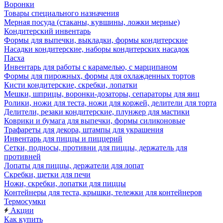
Воронки
Товары специального назначения
Мерная посуда (стаканы, кувшины, ложки мерные)
Кондитерский инвентарь
Формы для выпечки, выкладки, формы кондитерские
Насадки кондитерские, наборы кондитерских насадок
Пасха
Инвентарь для работы с карамелью, с марципаном
Формы для пирожных, формы для охлажденных тортов
Кисти кондитерские, скребки, лопатки
Мешки, шприцы, воронки-дозаторы, сепараторы для яиц
Ролики, ножи для теста, ножи для коржей, делители для торта
Делители, резаки кондитерские, плунжер для мастики
Коврики и бумага для выпечки, формы силиконовые
Трафареты для декора, штампы для украшения
Инвентарь для пиццы и пиццерий
Сетки, подносы, противни для пиццы, держатель для
противней
Лопаты для пиццы, держатели для лопат
Скребки, щетки для печи
Ножи, скребки, лопатки для пиццы
Контейнеры для теста, крышки, тележки для контейнеров
Термосумки
Акции
Как купить