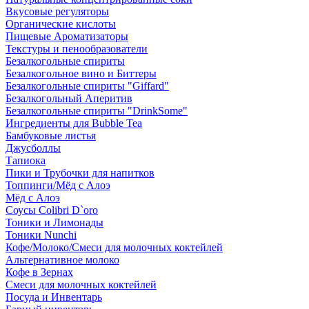
Вкусовые регуляторы
Органические кислоты
Пищевые Ароматизаторы
Текстуры и пенообразователи
Безалкогольные спириты
Безалкогольное вино и Биттеры
Безалкогольные спириты "Giffard"
Безалкогольный Аперитив
Безалкогольные спириты "DrinkSome"
Ингредиенты для Bubble Tea
Бамбуковые листья
Джусболлы
Тапиока
Пики и Трубочки для напитков
Топпинги/Мёд с Алоэ
Мёд с Алоэ
Соусы Colibri D`oro
Тоники и Лимонады
Тоники Nunchi
Кофе/Молоко/Смеси для молочных коктейлей
Альтернативное молоко
Кофе в Зернах
Смеси для молочных коктейлей
Посуда и Инвентарь