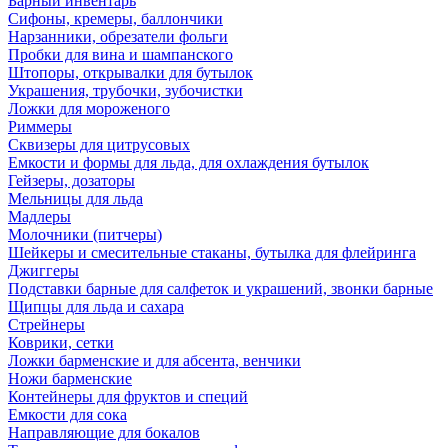
Барный инвентарь
Сифоны, кремеры, баллончики
Нарзанники, обрезатели фольги
Пробки для вина и шампанского
Штопоры, открывалки для бутылок
Украшения, трубочки, зубочистки
Ложки для мороженого
Риммеры
Сквизеры для цитрусовых
Емкости и формы для льда, для охлаждения бутылок
Гейзеры, дозаторы
Мельницы для льда
Мадлеры
Молочники (питчеры)
Шейкеры и смесительные стаканы, бутылка для флейринга
Джиггеры
Подставки барные для салфеток и украшений, звонки барные
Щипцы для льда и сахара
Стрейнеры
Коврики, сетки
Ложки барменские и для абсента, венчики
Ножи барменские
Контейнеры для фруктов и специй
Емкости для сока
Направляющие для бокалов