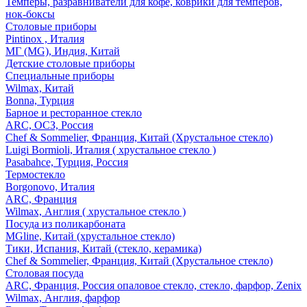
Темперы, разравниватели для кофе, коврики для темперов,
нок-боксы
Столовые приборы
Pintinox , Италия
МГ (MG), Индия, Китай
Детские столовые приборы
Специальные приборы
Wilmax, Китай
Bonna, Турция
Барное и ресторанное стекло
ARC, ОСЗ, Россия
Chef & Sommelier, Франция, Китай (Хрустальное стекло)
Luigi Bormioli, Италия ( хрустальное стекло )
Pasabahce, Турция, Россия
Термостекло
Borgonovo, Италия
ARC, Франция
Wilmax, Англия ( хрустальное стекло )
Посуда из поликарбоната
MGline, Китай (хрустальное стекло)
Тики, Испания, Китай (стекло, керамика)
Chef & Sommelier, Франция, Китай (Хрустальное стекло)
Столовая посуда
ARC, Франция, Россия опаловое стекло, стекло, фарфор, Zenix
Wilmax, Англия, фарфор