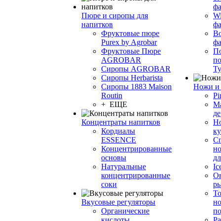
фа
Пюре и сиропы для
Wi
напитков
ф
Фруктовые пюре
Bo
Purex by Agrobar
ф
Фруктовые Пюре
По
AGROBAR
по
Сиропы AGROBAR
Т
Сиропы Herbarista
Сиропы 1883 Maison
Ножи и 
Routin
Pi
+ ЕЩЕ
М
де
Концентраты напитков
Но
Кордиалы
к
ESSENCE
С
Концентрированные
но
основы
дл
Натуральные
Ic
концентрированные
О
соки
р
То
Вкусовые регуляторы
но
Органические
по
кислоты
Ра