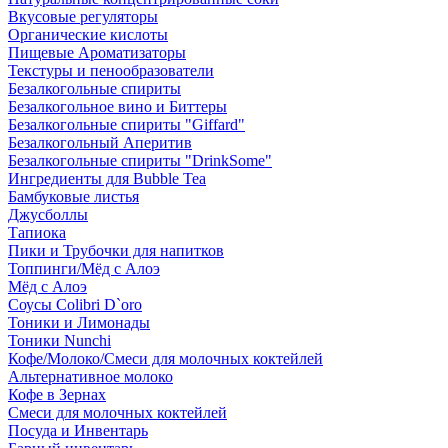
Вкусовые регуляторы
Органические кислоты
Пищевые Ароматизаторы
Текстуры и пенообразователи
Безалкогольные спириты
Безалкогольное вино и Биттеры
Безалкогольные спириты "Giffard"
Безалкогольный Аперитив
Безалкогольные спириты "DrinkSome"
Ингредиенты для Bubble Tea
Бамбуковые листья
Джусболлы
Тапиока
Пики и Трубочки для напитков
Топпинги/Мёд с Алоэ
Мёд с Алоэ
Соусы Colibri D`oro
Тоники и Лимонады
Тоники Nunchi
Кофе/Молоко/Смеси для молочных коктейлей
Альтернативное молоко
Кофе в Зернах
Смеси для молочных коктейлей
Посуда и Инвентарь