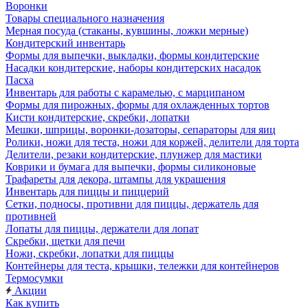
Воронки
Товары специального назначения
Мерная посуда (стаканы, кувшины, ложки мерные)
Кондитерский инвентарь
Формы для выпечки, выкладки, формы кондитерские
Насадки кондитерские, наборы кондитерских насадок
Пасха
Инвентарь для работы с карамелью, с марципаном
Формы для пирожных, формы для охлажденных тортов
Кисти кондитерские, скребки, лопатки
Мешки, шприцы, воронки-дозаторы, сепараторы для яиц
Ролики, ножи для теста, ножи для коржей, делители для торта
Делители, резаки кондитерские, плунжер для мастики
Коврики и бумага для выпечки, формы силиконовые
Трафареты для декора, штампы для украшения
Инвентарь для пиццы и пиццерий
Сетки, подносы, противни для пиццы, держатель для
противней
Лопаты для пиццы, держатели для лопат
Скребки, щетки для печи
Ножи, скребки, лопатки для пиццы
Контейнеры для теста, крышки, тележки для контейнеров
Термосумки
Акции
Как купить