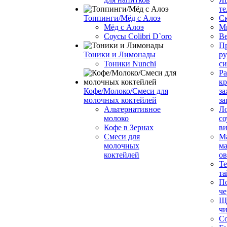
те
Топпинги/Мёд с Алоэ
С
Мёд с Алоэ
М
Соусы Colibri D`oro
В
Пр
Тоники и Лимонады
ру
Тоники Nunchi
с
Ра
к
Кофе/Молоко/Смеси для
за
молочных коктейлей
за
Альтернативное
Л
молоко
со
Кофе в Зернах
ви
Смеси для
М
молочных
ма
коктейлей
о
Т
та
П
че
Ще
чи
Со