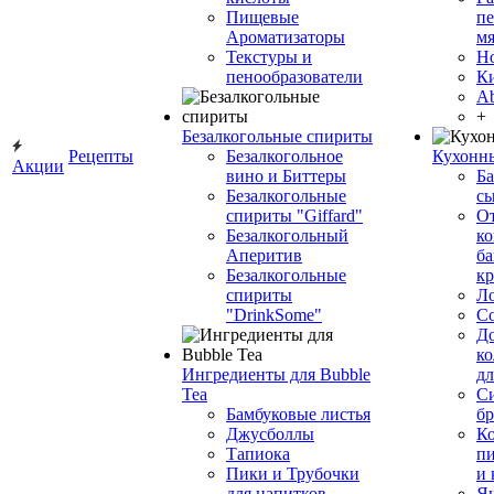
Пищевые
пе
Ароматизаторы
мя
Текстуры и
Н
пенообразователи
К
Ab
+
Безалкогольные спириты
Рецепты
Безалкогольное
Кухонн
Акции
вино и Биттеры
Ба
Безалкогольные
сы
спириты "Giffard"
О
Безалкогольный
ко
Аперитив
ба
Безалкогольные
к
спириты
Л
"DrinkSome"
С
До
ко
Ингредиенты для Bubble
дл
Tea
Си
Бамбуковые листья
бр
Джусболлы
Ко
Тапиока
п
Пики и Трубочки
и
для напитков
Я