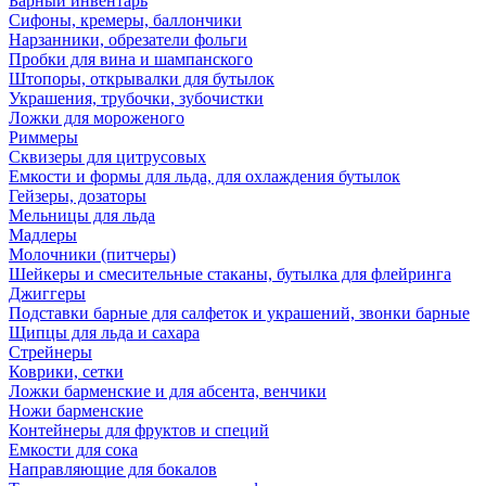
Барный инвентарь
Сифоны, кремеры, баллончики
Нарзанники, обрезатели фольги
Пробки для вина и шампанского
Штопоры, открывалки для бутылок
Украшения, трубочки, зубочистки
Ложки для мороженого
Риммеры
Сквизеры для цитрусовых
Емкости и формы для льда, для охлаждения бутылок
Гейзеры, дозаторы
Мельницы для льда
Мадлеры
Молочники (питчеры)
Шейкеры и смесительные стаканы, бутылка для флейринга
Джиггеры
Подставки барные для салфеток и украшений, звонки барные
Щипцы для льда и сахара
Стрейнеры
Коврики, сетки
Ложки барменские и для абсента, венчики
Ножи барменские
Контейнеры для фруктов и специй
Емкости для сока
Направляющие для бокалов