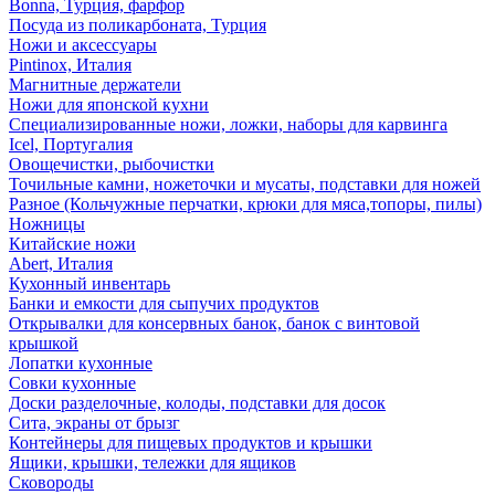
Bonna, Турция, фарфор
Посуда из поликарбоната, Турция
Ножи и аксессуары
Pintinox, Италия
Магнитные держатели
Ножи для японской кухни
Специализированные ножи, ложки, наборы для карвинга
Icel, Португалия
Овощечистки, рыбочистки
Точильные камни, ножеточки и мусаты, подставки для ножей
Разное (Кольчужные перчатки, крюки для мяса,топоры, пилы)
Ножницы
Китайские ножи
Abert, Италия
Кухонный инвентарь
Банки и емкости для сыпучих продуктов
Открывалки для консервных банок, банок с винтовой
крышкой
Лопатки кухонные
Совки кухонные
Доски разделочные, колоды, подставки для досок
Сита, экраны от брызг
Контейнеры для пищевых продуктов и крышки
Ящики, крышки, тележки для ящиков
Сковороды