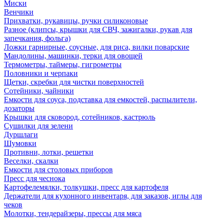
Миски
Венчики
Прихватки, рукавицы, ручки силиконовые
Разное (клипсы, крышки для СВЧ, зажигалки, рукав для
запечкания, фольга)
Ложки гарнирные, соусные, для риса, вилки поварские
Мандолины, машинки, терки для овощей
Термометры, таймеры, гигрометры
Половники и черпаки
Щетки, скребки для чистки поверхностей
Сотейники, чайники
Емкости для соуса, подставка для емкостей, распылители,
дозаторы
Крышки для сковород, сотейников, кастрюль
Сушилки для зелени
Дуршлаги
Шумовки
Противни, лотки, решетки
Веселки, скалки
Емкости для столовых приборов
Пресс для чеснока
Картофелемялки, толкушки, пресс для картофеля
Держатели для кухонного инвентаря, для заказов, иглы для
чеков
Молотки, тендерайзеры, прессы для мяса