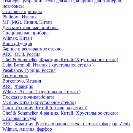
Темперы, разравниватели для кофе, коврики для темперов,
нок-боксы
Столовые приборы
Pintinox , Италия
МГ (MG), Индия, Китай
Детские столовые приборы
Специальные приборы
Wilmax, Китай
Bonna, Турция
Барное и ресторанное стекло
ARC, ОСЗ, Россия
Chef & Sommelier, Франция, Китай (Хрустальное стекло)
Luigi Bormioli, Италия ( хрустальное стекло )
Pasabahce, Турция, Россия
Термостекло
Borgonovo, Италия
ARC, Франция
Wilmax, Англия ( хрустальное стекло )
Посуда из поликарбоната
MGline, Китай (хрустальное стекло)
Тики, Испания, Китай (стекло, керамика)
Chef & Sommelier, Франция, Китай (Хрустальное стекло)
Столовая посуда
ARC, Франция, Россия опаловое стекло, стекло, фарфор, Zenix
Wilmax, Англия, фарфор