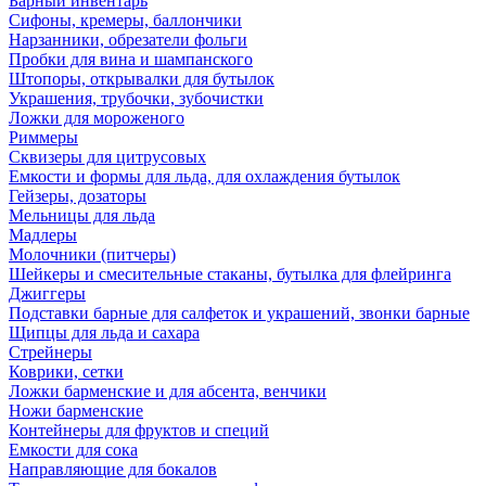
Барный инвентарь
Сифоны, кремеры, баллончики
Нарзанники, обрезатели фольги
Пробки для вина и шампанского
Штопоры, открывалки для бутылок
Украшения, трубочки, зубочистки
Ложки для мороженого
Риммеры
Сквизеры для цитрусовых
Емкости и формы для льда, для охлаждения бутылок
Гейзеры, дозаторы
Мельницы для льда
Мадлеры
Молочники (питчеры)
Шейкеры и смесительные стаканы, бутылка для флейринга
Джиггеры
Подставки барные для салфеток и украшений, звонки барные
Щипцы для льда и сахара
Стрейнеры
Коврики, сетки
Ложки барменские и для абсента, венчики
Ножи барменские
Контейнеры для фруктов и специй
Емкости для сока
Направляющие для бокалов