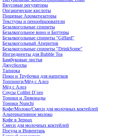
Вкусовые регуляторы
Органические кислоты
Пищевые Ароматизаторы
Текстуры и пенообразователи
Безалкогольные спириты
Безалкогольное вино и Биттеры
Безалкогольные спириты "Giffard"
Безалкогольный Аперитив
Безалкогольные спириты "DrinkSome"
Ингредиенты для Bubble Tea
Бамбуковые листья
Джусболлы
Тапиока
Пики и Трубочки для напитков
Топпинги/Мёд с Алоэ
Мёд с Алоэ
Соусы Colibri D`oro
Тоники и Лимонады
Тоники Nunchi
Кофе/Молоко/Смеси для молочных коктейлей
Альтернативное молоко
Кофе в Зернах
Смеси для молочных коктейлей
Посуда и Инвентарь