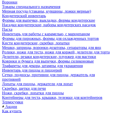
Воронки
Товары специального назначения
Мерная посуда (стаканы, кувшины, ложки мерные)
Кондитерский инвентарь
Формы для выпечки, выкладки, формы кондитерские
Насадки кондитерские, наборы кондитерских насадок
Пасха
Инвентарь для работы с карамелью, с марципаном
Формы для пирожных, формы для охлажденных тортов
Кисти кондитерские, скребки, лопатки
Мешки, шприцы, воронки-дозаторы, сепараторы для яиц
Ролики, ножи для теста, ножи для коржей, делители для торта
Делители, резаки кондитерские, плунжер для мастики
Коврики и бумага для выпечки, формы силиконовые
Трафареты для декора, штампы для украшения
Инвентарь для пиццы и пиццерий
Сетки, подносы, противни для пиццы, держатель для
противней
Лопаты для пиццы, держатели для лопат
Скребки, щетки для печи
Ножи, скребки, лопатки для пиццы
Контейнеры для теста, крышки, тележки для контейнеров
Термосумки
Акции
Как купить