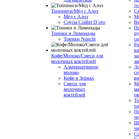
те
Топпинги/Мёд с Алоэ
С
Мёд с Алоэ
М
Соусы Colibri D`oro
В
Пр
Тоники и Лимонады
ру
Тоники Nunchi
с
Ра
к
Кофе/Молоко/Смеси для
за
молочных коктейлей
за
Альтернативное
Л
молоко
со
Кофе в Зернах
ви
Смеси для
М
молочных
ма
коктейлей
о
Т
та
П
че
Ще
чи
Со