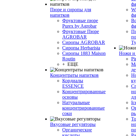
фа
Пюре и сиропы для
Wi
напитков
ф
Фруктовые пюре
Bo
Purex by Agrobar
ф
Фруктовые Пюре
По
AGROBAR
по
Сиропы AGROBAR
Т
Сиропы Herbarista
Сиропы 1883 Maison
Ножи и 
Routin
Pi
+ ЕЩЕ
М
де
Концентраты напитков
Но
Кордиалы
к
ESSENCE
С
Концентрированные
но
основы
дл
Натуральные
Ic
концентрированные
О
соки
р
То
Вкусовые регуляторы
но
Органические
по
кислоты
Ра