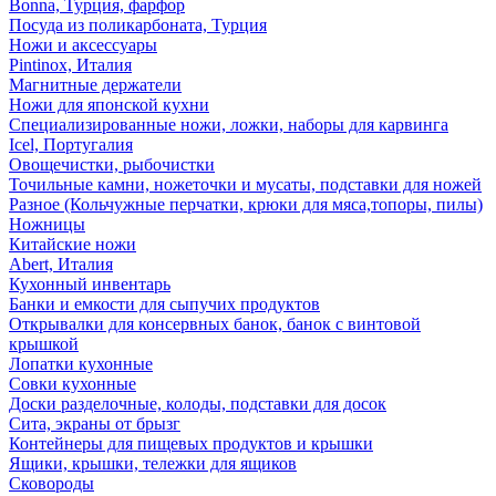
Bonna, Турция, фарфор
Посуда из поликарбоната, Турция
Ножи и аксессуары
Pintinox, Италия
Магнитные держатели
Ножи для японской кухни
Специализированные ножи, ложки, наборы для карвинга
Icel, Португалия
Овощечистки, рыбочистки
Точильные камни, ножеточки и мусаты, подставки для ножей
Разное (Кольчужные перчатки, крюки для мяса,топоры, пилы)
Ножницы
Китайские ножи
Abert, Италия
Кухонный инвентарь
Банки и емкости для сыпучих продуктов
Открывалки для консервных банок, банок с винтовой
крышкой
Лопатки кухонные
Совки кухонные
Доски разделочные, колоды, подставки для досок
Сита, экраны от брызг
Контейнеры для пищевых продуктов и крышки
Ящики, крышки, тележки для ящиков
Сковороды