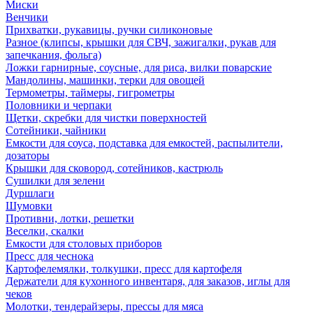
Миски
Венчики
Прихватки, рукавицы, ручки силиконовые
Разное (клипсы, крышки для СВЧ, зажигалки, рукав для
запечкания, фольга)
Ложки гарнирные, соусные, для риса, вилки поварские
Мандолины, машинки, терки для овощей
Термометры, таймеры, гигрометры
Половники и черпаки
Щетки, скребки для чистки поверхностей
Сотейники, чайники
Емкости для соуса, подставка для емкостей, распылители,
дозаторы
Крышки для сковород, сотейников, кастрюль
Сушилки для зелени
Дуршлаги
Шумовки
Противни, лотки, решетки
Веселки, скалки
Емкости для столовых приборов
Пресс для чеснока
Картофелемялки, толкушки, пресс для картофеля
Держатели для кухонного инвентаря, для заказов, иглы для
чеков
Молотки, тендерайзеры, прессы для мяса