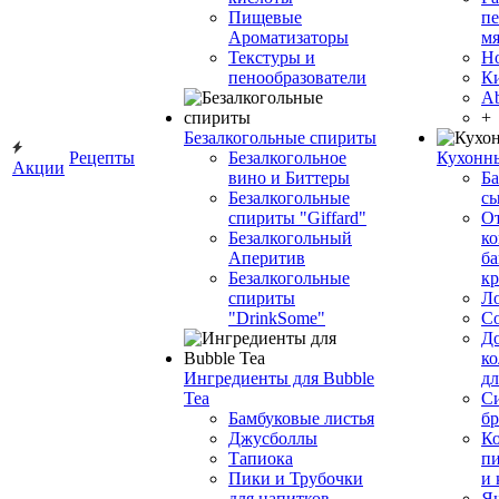
Пищевые
пе
Ароматизаторы
мя
Текстуры и
Н
пенообразователи
К
Ab
+
Безалкогольные спириты
Рецепты
Безалкогольное
Кухонн
Акции
вино и Биттеры
Ба
Безалкогольные
сы
спириты "Giffard"
О
Безалкогольный
ко
Аперитив
ба
Безалкогольные
к
спириты
Л
"DrinkSome"
С
До
ко
Ингредиенты для Bubble
дл
Tea
Си
Бамбуковые листья
бр
Джусболлы
Ко
Тапиока
п
Пики и Трубочки
и
для напитков
Я