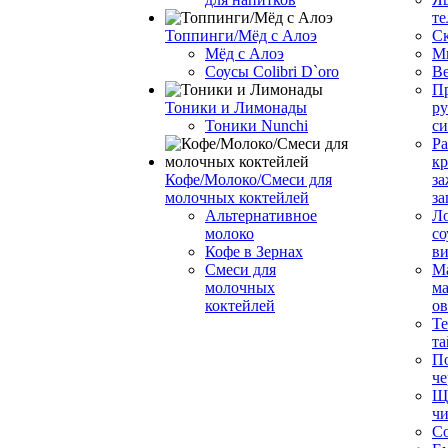
те
Топпинги/Мёд с Алоэ
С
Мёд с Алоэ
М
Соусы Colibri D`oro
В
Пр
Тоники и Лимонады
ру
Тоники Nunchi
с
Ра
к
Кофе/Молоко/Смеси для
за
молочных коктейлей
за
Альтернативное
Л
молоко
со
Кофе в Зернах
ви
Смеси для
М
молочных
ма
коктейлей
о
Т
та
П
че
Ще
чи
Со