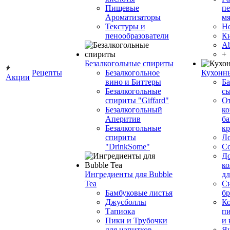
Пищевые
пе
Ароматизаторы
мя
Текстуры и
Н
пенообразователи
К
Ab
+
Безалкогольные спириты
Рецепты
Безалкогольное
Кухонн
Акции
вино и Биттеры
Ба
Безалкогольные
сы
спириты "Giffard"
О
Безалкогольный
ко
Аперитив
ба
Безалкогольные
к
спириты
Л
"DrinkSome"
С
До
ко
Ингредиенты для Bubble
дл
Tea
Си
Бамбуковые листья
бр
Джусболлы
Ко
Тапиока
п
Пики и Трубочки
и
для напитков
Я