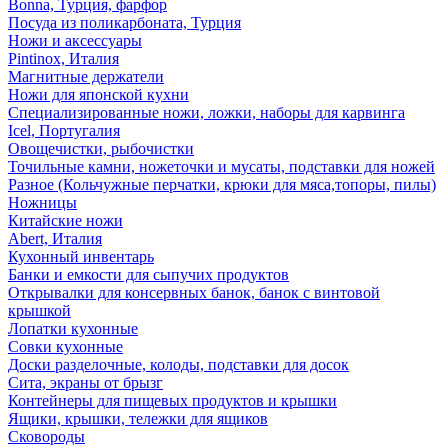
Bonna, Турция, фарфор
Посуда из поликарбоната, Турция
Ножи и аксессуары
Pintinox, Италия
Магнитные держатели
Ножи для японской кухни
Специализированные ножи, ложки, наборы для карвинга
Icel, Португалия
Овощечистки, рыбочистки
Точильные камни, ножеточки и мусаты, подставки для ножей
Разное (Кольчужные перчатки, крюки для мяса,топоры, пилы)
Ножницы
Китайские ножи
Abert, Италия
Кухонный инвентарь
Банки и емкости для сыпучих продуктов
Открывалки для консервных банок, банок с винтовой
крышкой
Лопатки кухонные
Совки кухонные
Доски разделочные, колоды, подставки для досок
Сита, экраны от брызг
Контейнеры для пищевых продуктов и крышки
Ящики, крышки, тележки для ящиков
Сковороды