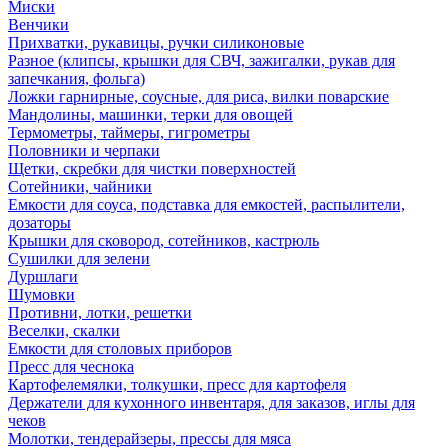
Миски
Венчики
Прихватки, рукавицы, ручки силиконовые
Разное (клипсы, крышки для СВЧ, зажигалки, рукав для
запечкания, фольга)
Ложки гарнирные, соусные, для риса, вилки поварские
Мандолины, машинки, терки для овощей
Термометры, таймеры, гигрометры
Половники и черпаки
Щетки, скребки для чистки поверхностей
Сотейники, чайники
Емкости для соуса, подставка для емкостей, распылители,
дозаторы
Крышки для сковород, сотейников, кастрюль
Сушилки для зелени
Дуршлаги
Шумовки
Противни, лотки, решетки
Веселки, скалки
Емкости для столовых приборов
Пресс для чеснока
Картофелемялки, толкушки, пресс для картофеля
Держатели для кухонного инвентаря, для заказов, иглы для
чеков
Молотки, тендерайзеры, прессы для мяса