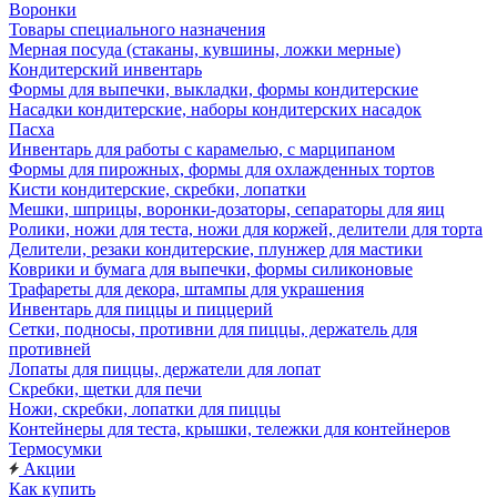
Воронки
Товары специального назначения
Мерная посуда (стаканы, кувшины, ложки мерные)
Кондитерский инвентарь
Формы для выпечки, выкладки, формы кондитерские
Насадки кондитерские, наборы кондитерских насадок
Пасха
Инвентарь для работы с карамелью, с марципаном
Формы для пирожных, формы для охлажденных тортов
Кисти кондитерские, скребки, лопатки
Мешки, шприцы, воронки-дозаторы, сепараторы для яиц
Ролики, ножи для теста, ножи для коржей, делители для торта
Делители, резаки кондитерские, плунжер для мастики
Коврики и бумага для выпечки, формы силиконовые
Трафареты для декора, штампы для украшения
Инвентарь для пиццы и пиццерий
Сетки, подносы, противни для пиццы, держатель для
противней
Лопаты для пиццы, держатели для лопат
Скребки, щетки для печи
Ножи, скребки, лопатки для пиццы
Контейнеры для теста, крышки, тележки для контейнеров
Термосумки
Акции
Как купить