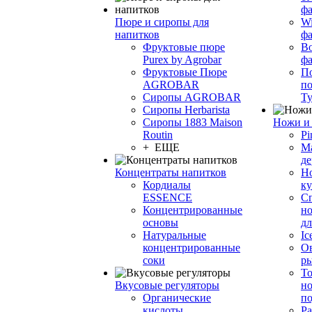
фа
Пюре и сиропы для
Wi
напитков
ф
Фруктовые пюре
Bo
Purex by Agrobar
ф
Фруктовые Пюре
По
AGROBAR
по
Сиропы AGROBAR
Т
Сиропы Herbarista
Сиропы 1883 Maison
Ножи и 
Routin
Pi
+ ЕЩЕ
М
де
Концентраты напитков
Но
Кордиалы
к
ESSENCE
С
Концентрированные
но
основы
дл
Натуральные
Ic
концентрированные
О
соки
р
То
Вкусовые регуляторы
но
Органические
по
кислоты
Ра