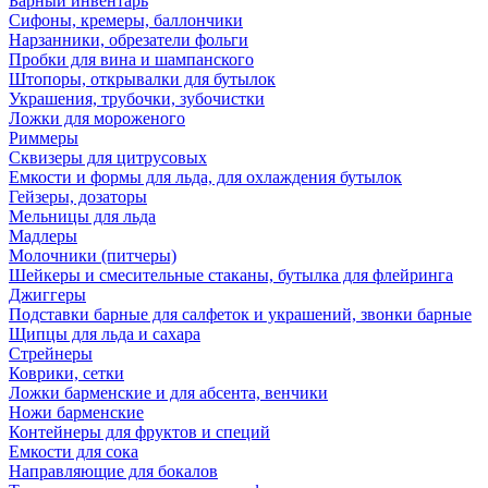
Барный инвентарь
Сифоны, кремеры, баллончики
Нарзанники, обрезатели фольги
Пробки для вина и шампанского
Штопоры, открывалки для бутылок
Украшения, трубочки, зубочистки
Ложки для мороженого
Риммеры
Сквизеры для цитрусовых
Емкости и формы для льда, для охлаждения бутылок
Гейзеры, дозаторы
Мельницы для льда
Мадлеры
Молочники (питчеры)
Шейкеры и смесительные стаканы, бутылка для флейринга
Джиггеры
Подставки барные для салфеток и украшений, звонки барные
Щипцы для льда и сахара
Стрейнеры
Коврики, сетки
Ложки барменские и для абсента, венчики
Ножи барменские
Контейнеры для фруктов и специй
Емкости для сока
Направляющие для бокалов