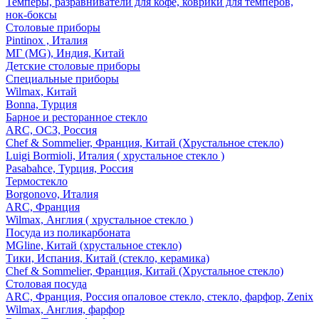
Темперы, разравниватели для кофе, коврики для темперов,
нок-боксы
Столовые приборы
Pintinox , Италия
МГ (MG), Индия, Китай
Детские столовые приборы
Специальные приборы
Wilmax, Китай
Bonna, Турция
Барное и ресторанное стекло
ARC, ОСЗ, Россия
Chef & Sommelier, Франция, Китай (Хрустальное стекло)
Luigi Bormioli, Италия ( хрустальное стекло )
Pasabahce, Турция, Россия
Термостекло
Borgonovo, Италия
ARC, Франция
Wilmax, Англия ( хрустальное стекло )
Посуда из поликарбоната
MGline, Китай (хрустальное стекло)
Тики, Испания, Китай (стекло, керамика)
Chef & Sommelier, Франция, Китай (Хрустальное стекло)
Столовая посуда
ARC, Франция, Россия опаловое стекло, стекло, фарфор, Zenix
Wilmax, Англия, фарфор