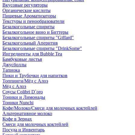
Вкусовые регуляторы
Органические кислоты
Пищевые Ароматизаторы
Текстуры и пенообразователи
Безалкогольные спириты
Безалкогольное вино и Биттеры
Безалкогольные спириты "Giffard"
Безалкогольный Аперитив
Безалкогольные спириты "DrinkSome"
Ингредиенты для Bubble Tea
Бамбуковые листья
Джусболлы
Тапиока
Пики и Трубочки для напитков
Топпинги/Мёд с Алоэ
Мёд с Алоэ
Соусы Colibri D`oro
Тоники и Лимонады
Тоники Nunchi
Кофе/Молоко/Смеси для молочных коктейлей
Альтернативное молоко
Кофе в Зернах
Смеси для молочных коктейлей
Посуда и Инвентарь