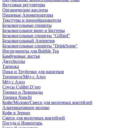
Вкусовые регуляторы
Органические кислоты
Пищевые Ароматизаторы
Текстуры и пенообразователи
Безалкогольные спириты
Безалкогольное вино и Биттеры
Безалкогольные спириты "Giffard"
Безалкогольный Аперитив
Безалкогольные спириты "DrinkSome"
Ингредиенты для Bubble Tea
Бамбуковые листья
Джусболлы
Тапиока
Пики и Трубочки для напитков
Топпинги/Мёд с Алоэ
Мёд с Алоэ
Соусы Colibri D`oro
Тоники и Лимонады
Тоники Nunchi
Кофе/Молоко/Смеси для молочных коктейлей
Альтернативное молоко
Кофе в Зернах
Смеси для молочных коктейлей
Посуда и Инвентарь