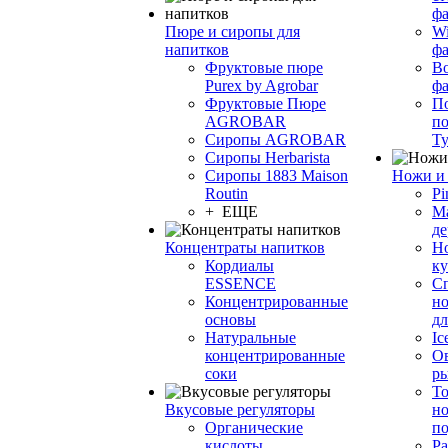
фа
Пюре и сиропы для
Wi
напитков
ф
Фруктовые пюре
Bo
Purex by Agrobar
ф
Фруктовые Пюре
По
AGROBAR
по
Сиропы AGROBAR
Т
Сиропы Herbarista
Сиропы 1883 Maison
Ножи и 
Routin
Pi
+ ЕЩЕ
М
де
Концентраты напитков
Но
Кордиалы
к
ESSENCE
С
Концентрированные
но
основы
дл
Натуральные
Ic
концентрированные
О
соки
р
То
Вкусовые регуляторы
но
Органические
по
кислоты
Ра