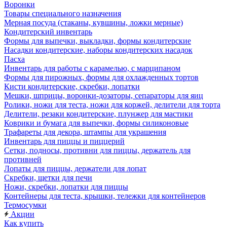
Воронки
Товары специального назначения
Мерная посуда (стаканы, кувшины, ложки мерные)
Кондитерский инвентарь
Формы для выпечки, выкладки, формы кондитерские
Насадки кондитерские, наборы кондитерских насадок
Пасха
Инвентарь для работы с карамелью, с марципаном
Формы для пирожных, формы для охлажденных тортов
Кисти кондитерские, скребки, лопатки
Мешки, шприцы, воронки-дозаторы, сепараторы для яиц
Ролики, ножи для теста, ножи для коржей, делители для торта
Делители, резаки кондитерские, плунжер для мастики
Коврики и бумага для выпечки, формы силиконовые
Трафареты для декора, штампы для украшения
Инвентарь для пиццы и пиццерий
Сетки, подносы, противни для пиццы, держатель для
противней
Лопаты для пиццы, держатели для лопат
Скребки, щетки для печи
Ножи, скребки, лопатки для пиццы
Контейнеры для теста, крышки, тележки для контейнеров
Термосумки
Акции
Как купить