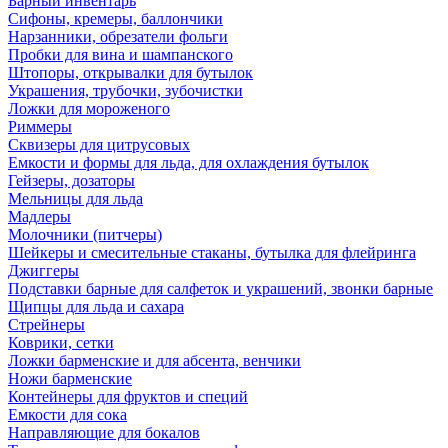
Барный инвентарь
Сифоны, кремеры, баллончики
Нарзанники, обрезатели фольги
Пробки для вина и шампанского
Штопоры, открывалки для бутылок
Украшения, трубочки, зубочистки
Ложки для мороженого
Риммеры
Сквизеры для цитрусовых
Емкости и формы для льда, для охлаждения бутылок
Гейзеры, дозаторы
Мельницы для льда
Мадлеры
Молочники (питчеры)
Шейкеры и смесительные стаканы, бутылка для флейринга
Джиггеры
Подставки барные для салфеток и украшений, звонки барные
Щипцы для льда и сахара
Стрейнеры
Коврики, сетки
Ложки барменские и для абсента, венчики
Ножи барменские
Контейнеры для фруктов и специй
Емкости для сока
Направляющие для бокалов