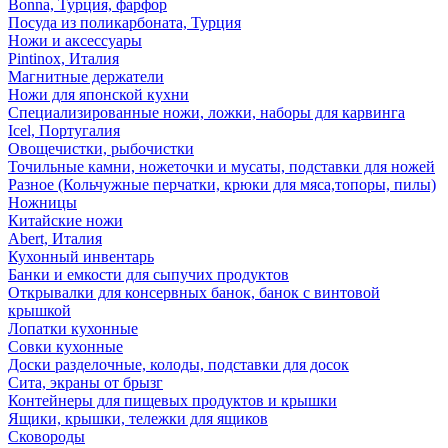
Bonna, Турция, фарфор
Посуда из поликарбоната, Турция
Ножи и аксессуары
Pintinox, Италия
Магнитные держатели
Ножи для японской кухни
Специализированные ножи, ложки, наборы для карвинга
Icel, Португалия
Овощечистки, рыбочистки
Точильные камни, ножеточки и мусаты, подставки для ножей
Разное (Кольчужные перчатки, крюки для мяса,топоры, пилы)
Ножницы
Китайские ножи
Abert, Италия
Кухонный инвентарь
Банки и емкости для сыпучих продуктов
Открывалки для консервных банок, банок с винтовой
крышкой
Лопатки кухонные
Совки кухонные
Доски разделочные, колоды, подставки для досок
Сита, экраны от брызг
Контейнеры для пищевых продуктов и крышки
Ящики, крышки, тележки для ящиков
Сковороды