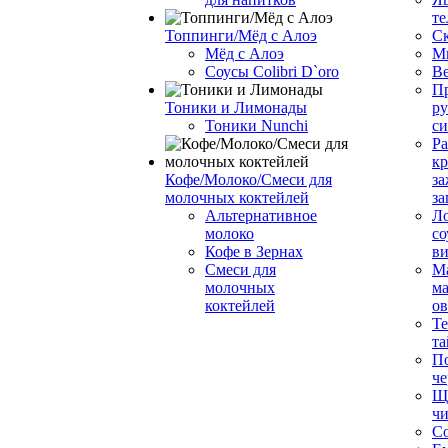
те
Топпинги/Мёд с Алоэ
С
Мёд с Алоэ
М
Соусы Colibri D`oro
В
Пр
Тоники и Лимонады
ру
Тоники Nunchi
с
Ра
к
Кофе/Молоко/Смеси для
за
молочных коктейлей
за
Альтернативное
Л
молоко
со
Кофе в Зернах
ви
Смеси для
М
молочных
ма
коктейлей
о
Т
та
П
че
Ще
чи
Со