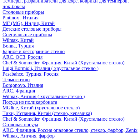
Темперы, разравниватели для кофе, коврики для темперов,
нок-боксы
Столовые приборы
Pintinox , Италия
МГ (MG), Индия, Китай
Детские столовые приборы
Специальные приборы
Wilmax, Китай
Bonna, Турция
Барное и ресторанное стекло
ARC, ОСЗ, Россия
Chef & Sommelier, Франция, Китай (Хрустальное стекло)
Luigi Bormioli, Италия ( хрустальное стекло )
Pasabahce, Турция, Россия
Термостекло
Borgonovo, Италия
ARC, Франция
Wilmax, Англия ( хрустальное стекло )
Посуда из поликарбоната
MGline, Китай (хрустальное стекло)
Тики, Испания, Китай (стекло, керамика)
Chef & Sommelier, Франция, Китай (Хрустальное стекло)
Столовая посуда
ARC, Франция, Россия опаловое стекло, стекло, фарфор, Zenix
Wilmax, Англия, фарфор