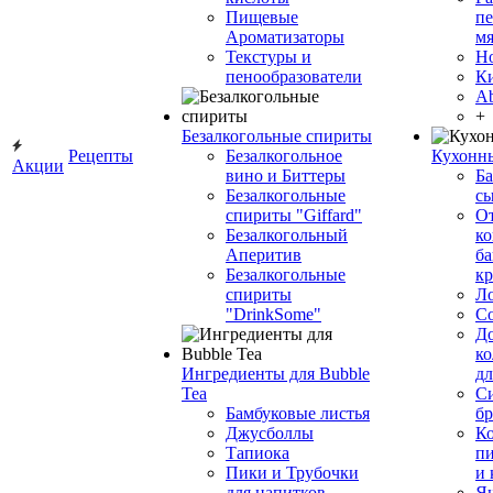
Пищевые
пе
Ароматизаторы
мя
Текстуры и
Н
пенообразователи
К
Ab
+
Безалкогольные спириты
Рецепты
Безалкогольное
Кухонн
Акции
вино и Биттеры
Ба
Безалкогольные
сы
спириты "Giffard"
О
Безалкогольный
ко
Аперитив
ба
Безалкогольные
к
спириты
Л
"DrinkSome"
С
До
ко
Ингредиенты для Bubble
дл
Tea
Си
Бамбуковые листья
бр
Джусболлы
Ко
Тапиока
п
Пики и Трубочки
и
для напитков
Я