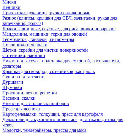
Миски
Венчики
Прихватки, рукавицы, ручки силиконовые
Разное (клипсы, крышки для СВЧ, зажигалки, рукав для
запечкания, фольга)
Ложки гарнирные, соусные, для риса, вилки поварские
Мандолины, машинки, терки для овощей
Термометры, таймеры, гигрометры
Половники и черпаки
Щетки, скребки для чистки поверхностей
Сотейники, чайники
Емкости для соуса, подставка для емкостей, распылители,
дозаторы
Крышки для сковород, сотейников, кастрюль
Сушилки для зелени
Дуршлаги
Шумовки
Противни, лотки, решетки
Веселки, скалки
Емкости для столовых приборов
Пресс для чеснока
Картофелемялки, толкушки, пресс для картофеля
Держатели для кухонного инвентаря, для заказов, иглы для
чеков
Молотки, тендерайзеры, прессы для мяса