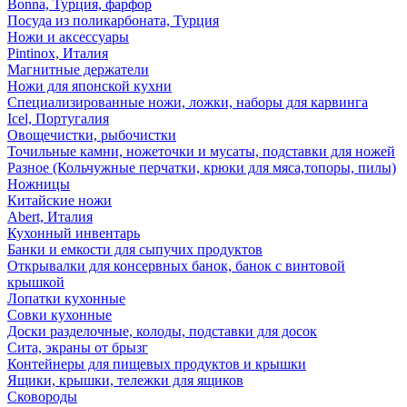
Bonna, Турция, фарфор
Посуда из поликарбоната, Турция
Ножи и аксессуары
Pintinox, Италия
Магнитные держатели
Ножи для японской кухни
Специализированные ножи, ложки, наборы для карвинга
Icel, Португалия
Овощечистки, рыбочистки
Точильные камни, ножеточки и мусаты, подставки для ножей
Разное (Кольчужные перчатки, крюки для мяса,топоры, пилы)
Ножницы
Китайские ножи
Abert, Италия
Кухонный инвентарь
Банки и емкости для сыпучих продуктов
Открывалки для консервных банок, банок с винтовой
крышкой
Лопатки кухонные
Совки кухонные
Доски разделочные, колоды, подставки для досок
Сита, экраны от брызг
Контейнеры для пищевых продуктов и крышки
Ящики, крышки, тележки для ящиков
Сковороды