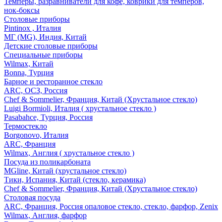
Темперы, разравниватели для кофе, коврики для темперов,
нок-боксы
Столовые приборы
Pintinox , Италия
МГ (MG), Индия, Китай
Детские столовые приборы
Специальные приборы
Wilmax, Китай
Bonna, Турция
Барное и ресторанное стекло
ARC, ОСЗ, Россия
Chef & Sommelier, Франция, Китай (Хрустальное стекло)
Luigi Bormioli, Италия ( хрустальное стекло )
Pasabahce, Турция, Россия
Термостекло
Borgonovo, Италия
ARC, Франция
Wilmax, Англия ( хрустальное стекло )
Посуда из поликарбоната
MGline, Китай (хрустальное стекло)
Тики, Испания, Китай (стекло, керамика)
Chef & Sommelier, Франция, Китай (Хрустальное стекло)
Столовая посуда
ARC, Франция, Россия опаловое стекло, стекло, фарфор, Zenix
Wilmax, Англия, фарфор