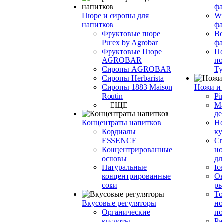
фа
Пюре и сиропы для
Wi
напитков
ф
Фруктовые пюре
Bo
Purex by Agrobar
ф
Фруктовые Пюре
По
AGROBAR
по
Сиропы AGROBAR
Т
Сиропы Herbarista
Сиропы 1883 Maison
Ножи и 
Routin
Pi
+ ЕЩЕ
М
де
Концентраты напитков
Но
Кордиалы
к
ESSENCE
С
Концентрированные
но
основы
дл
Натуральные
Ic
концентрированные
О
соки
р
То
Вкусовые регуляторы
но
Органические
по
кислоты
Ра