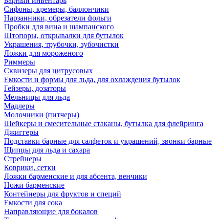
Барный инвентарь
Сифоны, кремеры, баллончики
Нарзанники, обрезатели фольги
Пробки для вина и шампанского
Штопоры, открывалки для бутылок
Украшения, трубочки, зубочистки
Ложки для мороженого
Риммеры
Сквизеры для цитрусовых
Емкости и формы для льда, для охлаждения бутылок
Гейзеры, дозаторы
Мельницы для льда
Мадлеры
Молочники (питчеры)
Шейкеры и смесительные стаканы, бутылка для флейринга
Джиггеры
Подставки барные для салфеток и украшений, звонки барные
Щипцы для льда и сахара
Стрейнеры
Коврики, сетки
Ложки барменские и для абсента, венчики
Ножи барменские
Контейнеры для фруктов и специй
Емкости для сока
Направляющие для бокалов