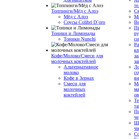
те
Топпинги/Мёд с Алоэ
С
Мёд с Алоэ
М
Соусы Colibri D`oro
В
Пр
Тоники и Лимонады
ру
Тоники Nunchi
с
Ра
к
Кофе/Молоко/Смеси для
за
молочных коктейлей
за
Альтернативное
Л
молоко
со
Кофе в Зернах
ви
Смеси для
М
молочных
ма
коктейлей
о
Т
та
П
че
Ще
чи
Со