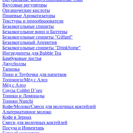
Вкусовые регуляторы
Органические кислоты
Пищевые Ароматизаторы
Текстуры и пенообразователи
Безалкогольные спириты
Безалкогольное вино и Биттеры
Безалкогольные спириты "Giffard"
Безалкогольный Аперитив
Безалкогольные спириты "DrinkSome"
Ингредиенты для Bubble Tea
Бамбуковые листья
Джусболлы
Тапиока
Пики и Трубочки для напитков
Топпинги/Мёд с Алоэ
Мёд с Алоэ
Соусы Colibri D`oro
Тоники и Лимонады
Тоники Nunchi
Кофе/Молоко/Смеси для молочных коктейлей
Альтернативное молоко
Кофе в Зернах
Смеси для молочных коктейлей
Посуда и Инвентарь