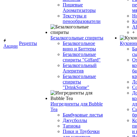
Пищевые
пе
Ароматизаторы
мя
Текстуры и
Н
пенообразователи
К
Ab
+
Безалкогольные спириты
Рецепты
Безалкогольное
Кухонн
Акции
вино и Биттеры
Ба
Безалкогольные
сы
спириты "Giffard"
О
Безалкогольный
ко
Аперитив
ба
Безалкогольные
к
спириты
Л
"DrinkSome"
С
До
ко
Ингредиенты для Bubble
дл
Tea
Си
Бамбуковые листья
бр
Джусболлы
Ко
Тапиока
п
Пики и Трубочки
и
для напитков
Я