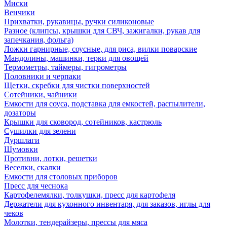
Миски
Венчики
Прихватки, рукавицы, ручки силиконовые
Разное (клипсы, крышки для СВЧ, зажигалки, рукав для
запечкания, фольга)
Ложки гарнирные, соусные, для риса, вилки поварские
Мандолины, машинки, терки для овощей
Термометры, таймеры, гигрометры
Половники и черпаки
Щетки, скребки для чистки поверхностей
Сотейники, чайники
Емкости для соуса, подставка для емкостей, распылители,
дозаторы
Крышки для сковород, сотейников, кастрюль
Сушилки для зелени
Дуршлаги
Шумовки
Противни, лотки, решетки
Веселки, скалки
Емкости для столовых приборов
Пресс для чеснока
Картофелемялки, толкушки, пресс для картофеля
Держатели для кухонного инвентаря, для заказов, иглы для
чеков
Молотки, тендерайзеры, прессы для мяса