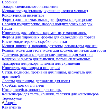
Воронки
Товары специального назначения
Мерная посуда (стаканы, кувшины, ложки мерные)
Кондитерский инвентарь
Формы для выпечки, выкладки, формы кондитерские
Насадки кондитерские, наборы кондитерских насадок
Пасха
Инвентарь для работы с карамелью, с марципаном
Формы для пирожных, формы для охлажденных тортов
Кисти кондитерские, скребки, лопатки
Мешки, шприцы, воронки-дозаторы, сепараторы для яиц
Ролики, ножи для теста, ножи для коржей, делители для торта
Делители, резаки кондитерские, плунжер для мастики
Коврики и бумага для выпечки, формы силиконовые
Трафареты для декора, штампы для украшения
Инвентарь для пиццы и пиццерий
Сетки, подносы, противни для пиццы, держатель для
противней
Лопаты для пиццы, держатели для лопат
Скребки, щетки для печи
Ножи, скребки, лопатки для пиццы
Контейнеры для теста, крышки, тележки для контейнеров
Термосумки
Акции
Как купить