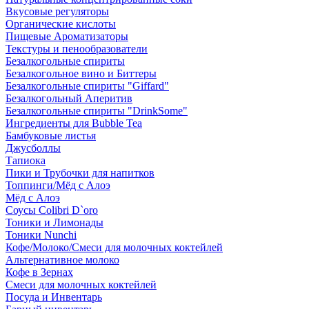
Вкусовые регуляторы
Органические кислоты
Пищевые Ароматизаторы
Текстуры и пенообразователи
Безалкогольные спириты
Безалкогольное вино и Биттеры
Безалкогольные спириты "Giffard"
Безалкогольный Аперитив
Безалкогольные спириты "DrinkSome"
Ингредиенты для Bubble Tea
Бамбуковые листья
Джусболлы
Тапиока
Пики и Трубочки для напитков
Топпинги/Мёд с Алоэ
Мёд с Алоэ
Соусы Colibri D`oro
Тоники и Лимонады
Тоники Nunchi
Кофе/Молоко/Смеси для молочных коктейлей
Альтернативное молоко
Кофе в Зернах
Смеси для молочных коктейлей
Посуда и Инвентарь