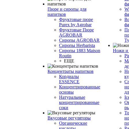
фа
Пюре и сиропы для
Wi
напитков
ф
Фруктовые пюре
Bo
Purex by Agrobar
ф
Фруктовые Пюре
По
AGROBAR
по
Сиропы AGROBAR
Т
Сиропы Herbarista
Сиропы 1883 Maison
Ножи и 
Routin
Pi
+ ЕЩЕ
М
де
Концентраты напитков
Но
Кордиалы
к
ESSENCE
С
Концентрированные
но
основы
дл
Натуральные
Ic
концентрированные
О
соки
р
То
Вкусовые регуляторы
но
Органические
по
кислоты
Ра