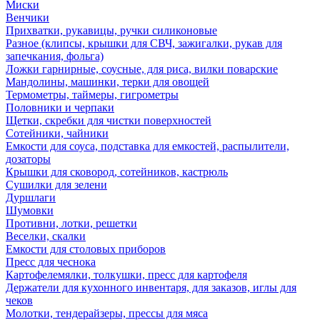
Миски
Венчики
Прихватки, рукавицы, ручки силиконовые
Разное (клипсы, крышки для СВЧ, зажигалки, рукав для
запечкания, фольга)
Ложки гарнирные, соусные, для риса, вилки поварские
Мандолины, машинки, терки для овощей
Термометры, таймеры, гигрометры
Половники и черпаки
Щетки, скребки для чистки поверхностей
Сотейники, чайники
Емкости для соуса, подставка для емкостей, распылители,
дозаторы
Крышки для сковород, сотейников, кастрюль
Сушилки для зелени
Дуршлаги
Шумовки
Противни, лотки, решетки
Веселки, скалки
Емкости для столовых приборов
Пресс для чеснока
Картофелемялки, толкушки, пресс для картофеля
Держатели для кухонного инвентаря, для заказов, иглы для
чеков
Молотки, тендерайзеры, прессы для мяса