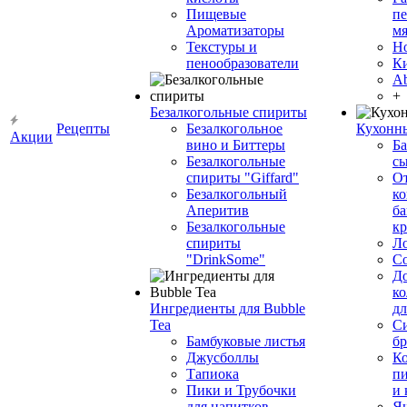
Пищевые
пе
Ароматизаторы
мя
Текстуры и
Н
пенообразователи
К
Ab
+
Безалкогольные спириты
Рецепты
Безалкогольное
Кухонн
Акции
вино и Биттеры
Ба
Безалкогольные
сы
спириты "Giffard"
О
Безалкогольный
ко
Аперитив
ба
Безалкогольные
к
спириты
Л
"DrinkSome"
С
До
ко
Ингредиенты для Bubble
дл
Tea
Си
Бамбуковые листья
бр
Джусболлы
Ко
Тапиока
п
Пики и Трубочки
и
для напитков
Я