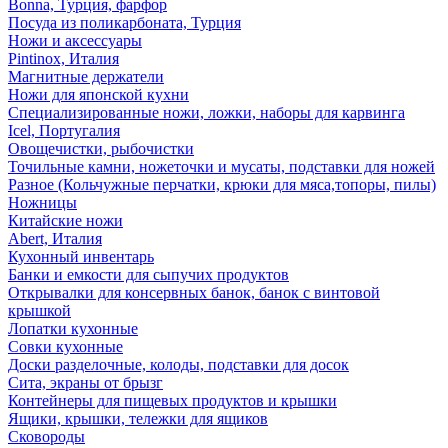
Bonna, Турция, фарфор
Посуда из поликарбоната, Турция
Ножи и аксессуары
Pintinox, Италия
Магнитные держатели
Ножи для японской кухни
Специализированные ножи, ложки, наборы для карвинга
Icel, Португалия
Овощечистки, рыбочистки
Точильные камни, ножеточки и мусаты, подставки для ножей
Разное (Кольчужные перчатки, крюки для мяса,топоры, пилы)
Ножницы
Китайские ножи
Abert, Италия
Кухонный инвентарь
Банки и емкости для сыпучих продуктов
Открывалки для консервных банок, банок с винтовой
крышкой
Лопатки кухонные
Совки кухонные
Доски разделочные, колоды, подставки для досок
Сита, экраны от брызг
Контейнеры для пищевых продуктов и крышки
Ящики, крышки, тележки для ящиков
Сковороды