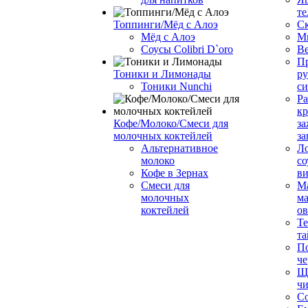
те
Топпинги/Мёд с Алоэ
С
Мёд с Алоэ
М
Соусы Colibri D`oro
В
Пр
Тоники и Лимонады
ру
Тоники Nunchi
с
Ра
к
Кофе/Молоко/Смеси для
за
молочных коктейлей
за
Альтернативное
Л
молоко
со
Кофе в Зернах
ви
Смеси для
М
молочных
ма
коктейлей
о
Т
та
П
че
Ще
чи
Со