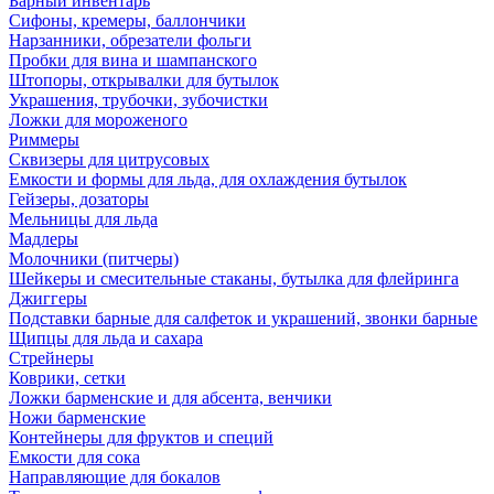
Барный инвентарь
Сифоны, кремеры, баллончики
Нарзанники, обрезатели фольги
Пробки для вина и шампанского
Штопоры, открывалки для бутылок
Украшения, трубочки, зубочистки
Ложки для мороженого
Риммеры
Сквизеры для цитрусовых
Емкости и формы для льда, для охлаждения бутылок
Гейзеры, дозаторы
Мельницы для льда
Мадлеры
Молочники (питчеры)
Шейкеры и смесительные стаканы, бутылка для флейринга
Джиггеры
Подставки барные для салфеток и украшений, звонки барные
Щипцы для льда и сахара
Стрейнеры
Коврики, сетки
Ложки барменские и для абсента, венчики
Ножи барменские
Контейнеры для фруктов и специй
Емкости для сока
Направляющие для бокалов