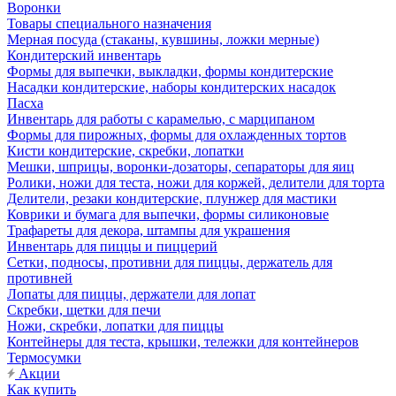
Воронки
Товары специального назначения
Мерная посуда (стаканы, кувшины, ложки мерные)
Кондитерский инвентарь
Формы для выпечки, выкладки, формы кондитерские
Насадки кондитерские, наборы кондитерских насадок
Пасха
Инвентарь для работы с карамелью, с марципаном
Формы для пирожных, формы для охлажденных тортов
Кисти кондитерские, скребки, лопатки
Мешки, шприцы, воронки-дозаторы, сепараторы для яиц
Ролики, ножи для теста, ножи для коржей, делители для торта
Делители, резаки кондитерские, плунжер для мастики
Коврики и бумага для выпечки, формы силиконовые
Трафареты для декора, штампы для украшения
Инвентарь для пиццы и пиццерий
Сетки, подносы, противни для пиццы, держатель для
противней
Лопаты для пиццы, держатели для лопат
Скребки, щетки для печи
Ножи, скребки, лопатки для пиццы
Контейнеры для теста, крышки, тележки для контейнеров
Термосумки
Акции
Как купить