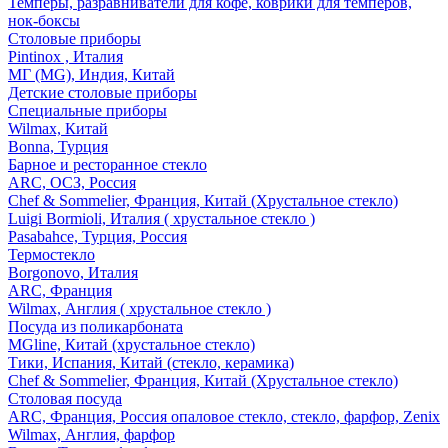
Темперы, разравниватели для кофе, коврики для темперов,
нок-боксы
Столовые приборы
Pintinox , Италия
МГ (MG), Индия, Китай
Детские столовые приборы
Специальные приборы
Wilmax, Китай
Bonna, Турция
Барное и ресторанное стекло
ARC, ОСЗ, Россия
Chef & Sommelier, Франция, Китай (Хрустальное стекло)
Luigi Bormioli, Италия ( хрустальное стекло )
Pasabahce, Турция, Россия
Термостекло
Borgonovo, Италия
ARC, Франция
Wilmax, Англия ( хрустальное стекло )
Посуда из поликарбоната
MGline, Китай (хрустальное стекло)
Тики, Испания, Китай (стекло, керамика)
Chef & Sommelier, Франция, Китай (Хрустальное стекло)
Столовая посуда
ARC, Франция, Россия опаловое стекло, стекло, фарфор, Zenix
Wilmax, Англия, фарфор