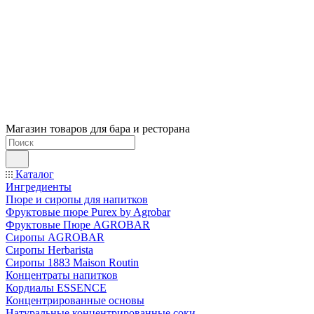
Магазин товаров для бара и ресторана
Каталог
Ингредиенты
Пюре и сиропы для напитков
Фруктовые пюре Purex by Agrobar
Фруктовые Пюре AGROBAR
Сиропы AGROBAR
Сиропы Herbarista
Сиропы 1883 Maison Routin
Концентраты напитков
Кордиалы ESSENCE
Концентрированные основы
Натуральные концентрированные соки