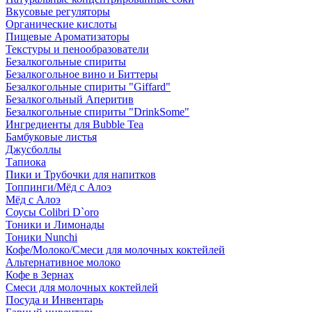
Вкусовые регуляторы
Органические кислоты
Пищевые Ароматизаторы
Текстуры и пенообразователи
Безалкогольные спириты
Безалкогольное вино и Биттеры
Безалкогольные спириты "Giffard"
Безалкогольный Аперитив
Безалкогольные спириты "DrinkSome"
Ингредиенты для Bubble Tea
Бамбуковые листья
Джусболлы
Тапиока
Пики и Трубочки для напитков
Топпинги/Мёд с Алоэ
Мёд с Алоэ
Соусы Colibri D`oro
Тоники и Лимонады
Тоники Nunchi
Кофе/Молоко/Смеси для молочных коктейлей
Альтернативное молоко
Кофе в Зернах
Смеси для молочных коктейлей
Посуда и Инвентарь