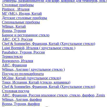
Темперы, разравниватели для кофе, коврики для темперов, нок
Столовые приборы
Pintinox , Италия
МГ (MG), Индия, Китай
Детские столовые приборы
Специальные приборы
Wilmax, Китай
Bonna, Турция
Барное и ресторанное стекло
ARC, ОСЗ, Россия
Chef & Sommelier, Франция, Китай (Хрустальное стекло)
Luigi Bormioli, Италия ( хрустальное стекло )
Pasabahce, Турция, Россия
Термостекло
Borgonovo, Италия
ARC, Франция
Wilmax, Англия ( хрустальное стекло )
Посуда из поликарбоната
MGline, Китай (хрустальное стекло)
Тики, Испания, Китай (стекло, керамика)
Chef & Sommelier, Франция, Китай (Хрустальное стекло)
Столовая посуда
ARC, Франция, Россия опаловое стекло, стекло, фарфор, Zenix
Wilmax, Англия, фарфор
Bonna, Турция, фарфор