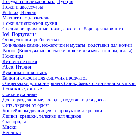
Посуда из поликарбоната, Турция
Ножи и аксессуары
Pintinox, Италия
Магнитные держатели
Ножи для японской кухни
Специализированные ножи, ложки, наборы для карвинга
Icel, Португалия
Овощечистки, рыбочистки
Точильные камни, ножеточки и мусаты, подставки для ножей
Разное (Кольчужные перчатки, крюки для мяса,топоры, пилы)
Ножницы
Китайские ножи
Abert, Италия
Кухонный инвентарь
Банки и емкости для сыпучих продуктов
Открывалки для консервных банок, банок с винтовой крышкой
Лопатки кухонные
Совки кухонные
Доски разделочные, колоды, подставки для досок
Сита, экраны от брызг
Контейнеры для пищевых продуктов и крышки
Ящики, крышки, тележки для ящиков
Сковороды
Миски
Венчики