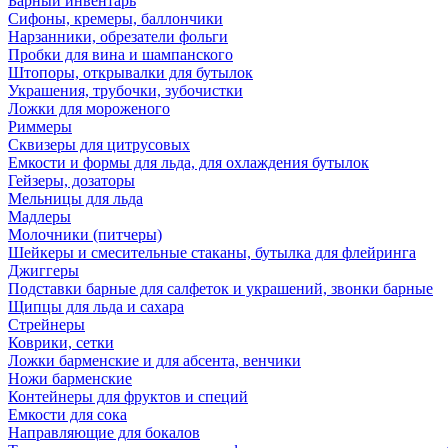
Барный инвентарь
Сифоны, кремеры, баллончики
Нарзанники, обрезатели фольги
Пробки для вина и шампанского
Штопоры, открывалки для бутылок
Украшения, трубочки, зубочистки
Ложки для мороженого
Риммеры
Сквизеры для цитрусовых
Емкости и формы для льда, для охлаждения бутылок
Гейзеры, дозаторы
Мельницы для льда
Мадлеры
Молочники (питчеры)
Шейкеры и смесительные стаканы, бутылка для флейринга
Джиггеры
Подставки барные для салфеток и украшений, звонки барные
Щипцы для льда и сахара
Стрейнеры
Коврики, сетки
Ложки барменские и для абсента, венчики
Ножи барменские
Контейнеры для фруктов и специй
Емкости для сока
Направляющие для бокалов