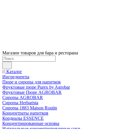
Магазин товаров для бара и ресторана
Каталог
Ингредиенты
Пюре и сиропы для напитков
Фруктовые пюре Purex by Agrobar
Фруктовые Пюре AGROBAR
Сиропы AGROBAR
Сиропы Herbarista
Сиропы 1883 Maison Routin
Концентраты напитков
Кордиалы ESSENCE
Концентрированные основы
Натуральные концентрированные соки