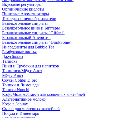
Вкусовые регуляторы
Органические кислоты
Пищевые Ароматизаторы
Текстуры и пенообразователи
Безалкогольные спириты
Безалкогольное вино и Биттеры
Безалкогольные спириты "Giffard"
Безалкогольный Аперитив
Безалкогольные спириты "DrinkSome"
Ингредиенты для Bubble Tea
Бамбуковые листья
Джусболлы
Тапиока
Пики и Трубочки для напитков
Топпинги/Мёд с Алоэ
Мёд с Алоэ
Соусы Colibri D`oro
Тоники и Лимонады
Тоники Nunchi
Кофе/Молоко/Смеси для молочных коктейлей
Альтернативное молоко
Кофе в Зернах
Смеси для молочных коктейлей
Посуда и Инвентарь