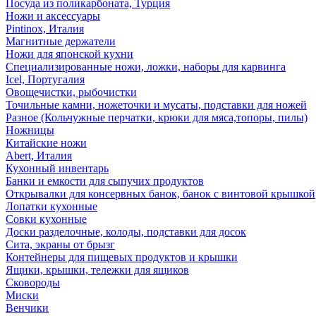
Посуда из поликарбоната, Турция
Ножи и аксессуары
Pintinox, Италия
Магнитные держатели
Ножи для японской кухни
Специализированные ножи, ложки, наборы для карвинга
Icel, Португалия
Овощечистки, рыбочистки
Точильные камни, ножеточки и мусаты, подставки для ножей
Разное (Кольчужные перчатки, крюки для мяса,топоры, пилы)
Ножницы
Китайские ножи
Abert, Италия
Кухонный инвентарь
Банки и емкости для сыпучих продуктов
Открывалки для консервных банок, банок с винтовой крышкой
Лопатки кухонные
Совки кухонные
Доски разделочные, колоды, подставки для досок
Сита, экраны от брызг
Контейнеры для пищевых продуктов и крышки
Ящики, крышки, тележки для ящиков
Сковороды
Миски
Венчики