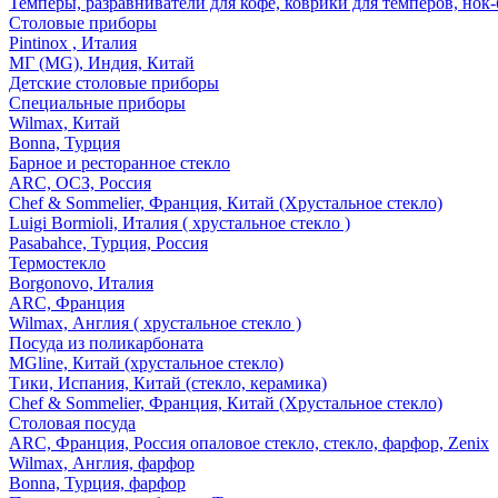
Темперы, разравниватели для кофе, коврики для темперов, нок
Столовые приборы
Pintinox , Италия
МГ (MG), Индия, Китай
Детские столовые приборы
Специальные приборы
Wilmax, Китай
Bonna, Турция
Барное и ресторанное стекло
ARC, ОСЗ, Россия
Chef & Sommelier, Франция, Китай (Хрустальное стекло)
Luigi Bormioli, Италия ( хрустальное стекло )
Pasabahce, Турция, Россия
Термостекло
Borgonovo, Италия
ARC, Франция
Wilmax, Англия ( хрустальное стекло )
Посуда из поликарбоната
MGline, Китай (хрустальное стекло)
Тики, Испания, Китай (стекло, керамика)
Chef & Sommelier, Франция, Китай (Хрустальное стекло)
Столовая посуда
ARC, Франция, Россия опаловое стекло, стекло, фарфор, Zenix
Wilmax, Англия, фарфор
Bonna, Турция, фарфор