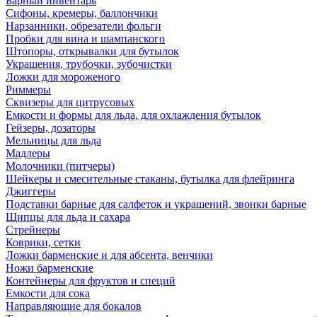
Барный инвентарь
Сифоны, кремеры, баллончики
Нарзанники, обрезатели фольги
Пробки для вина и шампанского
Штопоры, открывалки для бутылок
Украшения, трубочки, зубочистки
Ложки для мороженого
Риммеры
Сквизеры для цитрусовых
Емкости и формы для льда, для охлаждения бутылок
Гейзеры, дозаторы
Мельницы для льда
Мадлеры
Молочники (питчеры)
Шейкеры и смесительные стаканы, бутылка для флейринга
Джиггеры
Подставки барные для салфеток и украшений, звонки барные
Щипцы для льда и сахара
Стрейнеры
Коврики, сетки
Ложки барменские и для абсента, венчики
Ножи барменские
Контейнеры для фруктов и специй
Емкости для сока
Направляющие для бокалов