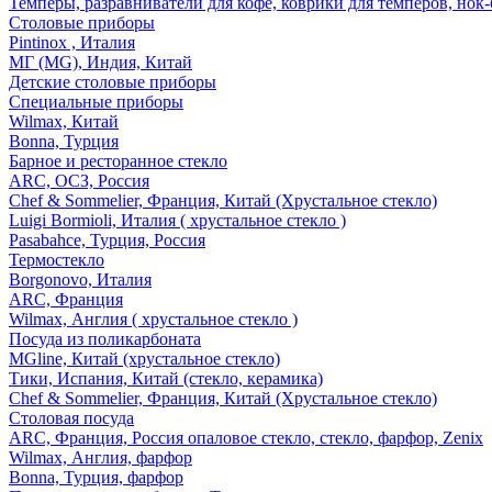
Темперы, разравниватели для кофе, коврики для темперов, нок
Столовые приборы
Pintinox , Италия
МГ (MG), Индия, Китай
Детские столовые приборы
Специальные приборы
Wilmax, Китай
Bonna, Турция
Барное и ресторанное стекло
ARC, ОСЗ, Россия
Chef & Sommelier, Франция, Китай (Хрустальное стекло)
Luigi Bormioli, Италия ( хрустальное стекло )
Pasabahce, Турция, Россия
Термостекло
Borgonovo, Италия
ARC, Франция
Wilmax, Англия ( хрустальное стекло )
Посуда из поликарбоната
MGline, Китай (хрустальное стекло)
Тики, Испания, Китай (стекло, керамика)
Chef & Sommelier, Франция, Китай (Хрустальное стекло)
Столовая посуда
ARC, Франция, Россия опаловое стекло, стекло, фарфор, Zenix
Wilmax, Англия, фарфор
Bonna, Турция, фарфор