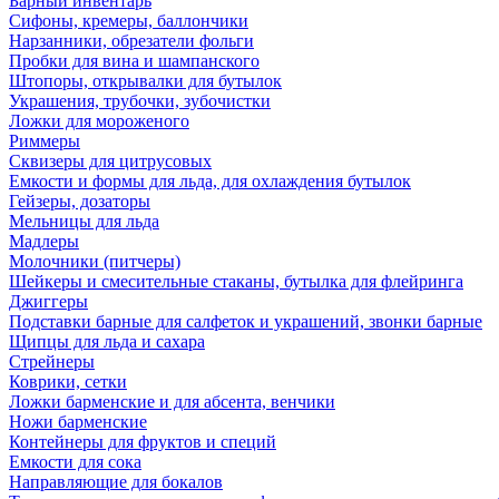
Барный инвентарь
Сифоны, кремеры, баллончики
Нарзанники, обрезатели фольги
Пробки для вина и шампанского
Штопоры, открывалки для бутылок
Украшения, трубочки, зубочистки
Ложки для мороженого
Риммеры
Сквизеры для цитрусовых
Емкости и формы для льда, для охлаждения бутылок
Гейзеры, дозаторы
Мельницы для льда
Мадлеры
Молочники (питчеры)
Шейкеры и смесительные стаканы, бутылка для флейринга
Джиггеры
Подставки барные для салфеток и украшений, звонки барные
Щипцы для льда и сахара
Стрейнеры
Коврики, сетки
Ложки барменские и для абсента, венчики
Ножи барменские
Контейнеры для фруктов и специй
Емкости для сока
Направляющие для бокалов