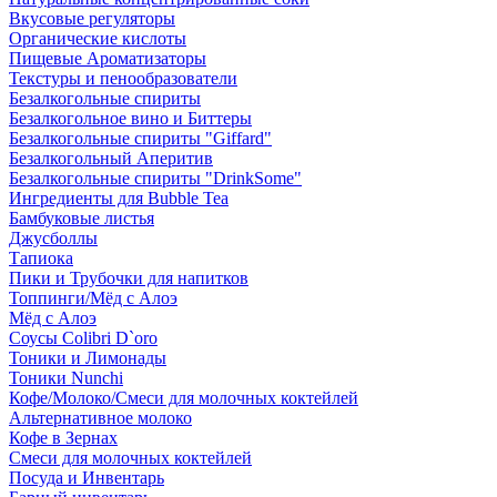
Вкусовые регуляторы
Органические кислоты
Пищевые Ароматизаторы
Текстуры и пенообразователи
Безалкогольные спириты
Безалкогольное вино и Биттеры
Безалкогольные спириты "Giffard"
Безалкогольный Аперитив
Безалкогольные спириты "DrinkSome"
Ингредиенты для Bubble Tea
Бамбуковые листья
Джусболлы
Тапиока
Пики и Трубочки для напитков
Топпинги/Мёд с Алоэ
Мёд с Алоэ
Соусы Colibri D`oro
Тоники и Лимонады
Тоники Nunchi
Кофе/Молоко/Смеси для молочных коктейлей
Альтернативное молоко
Кофе в Зернах
Смеси для молочных коктейлей
Посуда и Инвентарь