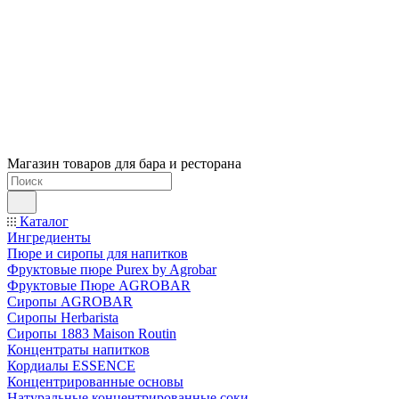
Магазин товаров для бара и ресторана
Каталог
Ингредиенты
Пюре и сиропы для напитков
Фруктовые пюре Purex by Agrobar
Фруктовые Пюре AGROBAR
Сиропы AGROBAR
Сиропы Herbarista
Сиропы 1883 Maison Routin
Концентраты напитков
Кордиалы ESSENCE
Концентрированные основы
Натуральные концентрированные соки