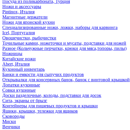
Посуда из поликарбоната, Турция
Ножи и аксессуары
Pintinox, Италия
Магнитные держатели
Ножи для японской кухни
Специализированные ножи, ложки, наборы для карвинга
Icel, Португалия
Овощечистки, рыбочистки
Точильные камни, ножеточки и мусаты, подставки для ножей
Разное (Кольчужные перчатки, крюки для мяса,топоры, пилы)
Ножницы
Китайские ножи
Abert, Италия
Кухонный инвентарь
Банки и емкости для сыпучих продуктов
Открывалки для консервных банок, банок с винтовой крышкой
Лопатки кухонные
Совки кухонные
Доски разделочные, колоды, подставки для досок
Сита, экраны от брызг
Контейнеры для пищевых продуктов и крышки
Ящики, крышки, тележки для ящиков
Сковороды
Миски
Венчики