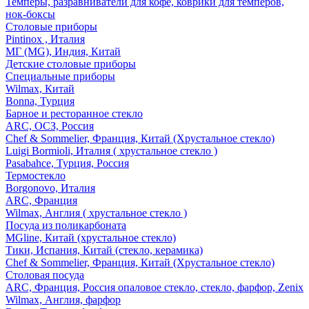
Темперы, разравниватели для кофе, коврики для темперов,
нок-боксы
Столовые приборы
Pintinox , Италия
МГ (MG), Индия, Китай
Детские столовые приборы
Специальные приборы
Wilmax, Китай
Bonna, Турция
Барное и ресторанное стекло
ARC, ОСЗ, Россия
Chef & Sommelier, Франция, Китай (Хрустальное стекло)
Luigi Bormioli, Италия ( хрустальное стекло )
Pasabahce, Турция, Россия
Термостекло
Borgonovo, Италия
ARC, Франция
Wilmax, Англия ( хрустальное стекло )
Посуда из поликарбоната
MGline, Китай (хрустальное стекло)
Тики, Испания, Китай (стекло, керамика)
Chef & Sommelier, Франция, Китай (Хрустальное стекло)
Столовая посуда
ARC, Франция, Россия опаловое стекло, стекло, фарфор, Zenix
Wilmax, Англия, фарфор