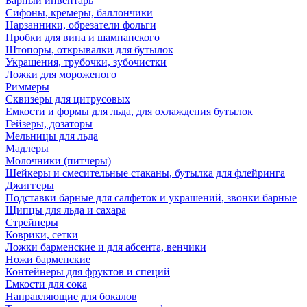
Барный инвентарь
Сифоны, кремеры, баллончики
Нарзанники, обрезатели фольги
Пробки для вина и шампанского
Штопоры, открывалки для бутылок
Украшения, трубочки, зубочистки
Ложки для мороженого
Риммеры
Сквизеры для цитрусовых
Емкости и формы для льда, для охлаждения бутылок
Гейзеры, дозаторы
Мельницы для льда
Мадлеры
Молочники (питчеры)
Шейкеры и смесительные стаканы, бутылка для флейринга
Джиггеры
Подставки барные для салфеток и украшений, звонки барные
Щипцы для льда и сахара
Стрейнеры
Коврики, сетки
Ложки барменские и для абсента, венчики
Ножи барменские
Контейнеры для фруктов и специй
Емкости для сока
Направляющие для бокалов