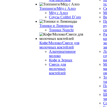
те
Топпинги/Мёд с Алоэ
С
Мёд с Алоэ
М
Соусы Colibri D`oro
В
Пр
Тоники и Лимонады
ру
Тоники Nunchi
с
Ра
к
Кофе/Молоко/Смеси для
за
молочных коктейлей
за
Альтернативное
Л
молоко
со
Кофе в Зернах
ви
Смеси для
М
молочных
ма
коктейлей
о
Т
та
П
че
Ще
чи
Со