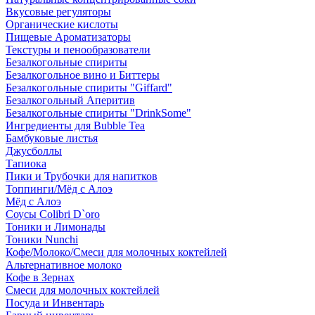
Вкусовые регуляторы
Органические кислоты
Пищевые Ароматизаторы
Текстуры и пенообразователи
Безалкогольные спириты
Безалкогольное вино и Биттеры
Безалкогольные спириты "Giffard"
Безалкогольный Аперитив
Безалкогольные спириты "DrinkSome"
Ингредиенты для Bubble Tea
Бамбуковые листья
Джусболлы
Тапиока
Пики и Трубочки для напитков
Топпинги/Мёд с Алоэ
Мёд с Алоэ
Соусы Colibri D`oro
Тоники и Лимонады
Тоники Nunchi
Кофе/Молоко/Смеси для молочных коктейлей
Альтернативное молоко
Кофе в Зернах
Смеси для молочных коктейлей
Посуда и Инвентарь