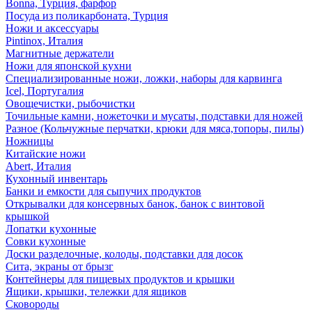
Bonna, Турция, фарфор
Посуда из поликарбоната, Турция
Ножи и аксессуары
Pintinox, Италия
Магнитные держатели
Ножи для японской кухни
Специализированные ножи, ложки, наборы для карвинга
Icel, Португалия
Овощечистки, рыбочистки
Точильные камни, ножеточки и мусаты, подставки для ножей
Разное (Кольчужные перчатки, крюки для мяса,топоры, пилы)
Ножницы
Китайские ножи
Abert, Италия
Кухонный инвентарь
Банки и емкости для сыпучих продуктов
Открывалки для консервных банок, банок с винтовой
крышкой
Лопатки кухонные
Совки кухонные
Доски разделочные, колоды, подставки для досок
Сита, экраны от брызг
Контейнеры для пищевых продуктов и крышки
Ящики, крышки, тележки для ящиков
Сковороды