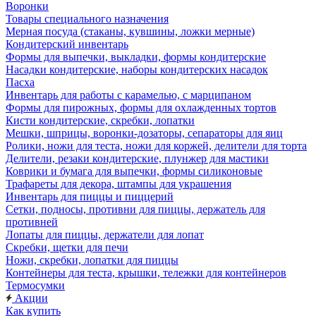
Воронки
Товары специального назначения
Мерная посуда (стаканы, кувшины, ложки мерные)
Кондитерский инвентарь
Формы для выпечки, выкладки, формы кондитерские
Насадки кондитерские, наборы кондитерских насадок
Пасха
Инвентарь для работы с карамелью, с марципаном
Формы для пирожных, формы для охлажденных тортов
Кисти кондитерские, скребки, лопатки
Мешки, шприцы, воронки-дозаторы, сепараторы для яиц
Ролики, ножи для теста, ножи для коржей, делители для торта
Делители, резаки кондитерские, плунжер для мастики
Коврики и бумага для выпечки, формы силиконовые
Трафареты для декора, штампы для украшения
Инвентарь для пиццы и пиццерий
Сетки, подносы, противни для пиццы, держатель для
противней
Лопаты для пиццы, держатели для лопат
Скребки, щетки для печи
Ножи, скребки, лопатки для пиццы
Контейнеры для теста, крышки, тележки для контейнеров
Термосумки
Акции
Как купить