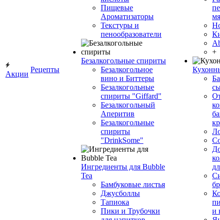
Пищевые
пе
Ароматизаторы
мя
Текстуры и
Н
пенообразователи
К
Ab
+
Безалкогольные спириты
Рецепты
Безалкогольное
Кухонн
Акции
вино и Биттеры
Ба
Безалкогольные
сы
спириты "Giffard"
О
Безалкогольный
ко
Аперитив
ба
Безалкогольные
к
спириты
Л
"DrinkSome"
С
До
ко
Ингредиенты для Bubble
дл
Tea
Си
Бамбуковые листья
бр
Джусболлы
Ко
Тапиока
п
Пики и Трубочки
и
для напитков
Я