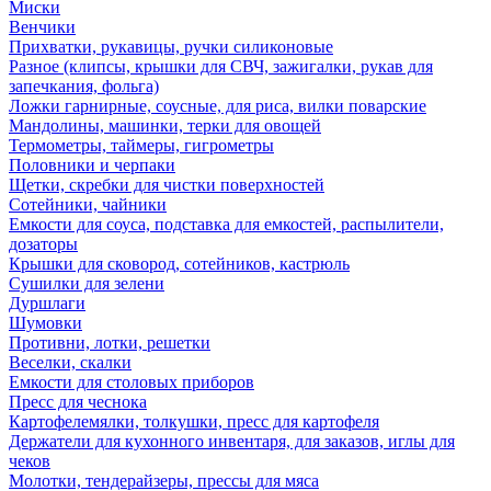
Миски
Венчики
Прихватки, рукавицы, ручки силиконовые
Разное (клипсы, крышки для СВЧ, зажигалки, рукав для
запечкания, фольга)
Ложки гарнирные, соусные, для риса, вилки поварские
Мандолины, машинки, терки для овощей
Термометры, таймеры, гигрометры
Половники и черпаки
Щетки, скребки для чистки поверхностей
Сотейники, чайники
Емкости для соуса, подставка для емкостей, распылители,
дозаторы
Крышки для сковород, сотейников, кастрюль
Сушилки для зелени
Дуршлаги
Шумовки
Противни, лотки, решетки
Веселки, скалки
Емкости для столовых приборов
Пресс для чеснока
Картофелемялки, толкушки, пресс для картофеля
Держатели для кухонного инвентаря, для заказов, иглы для
чеков
Молотки, тендерайзеры, прессы для мяса