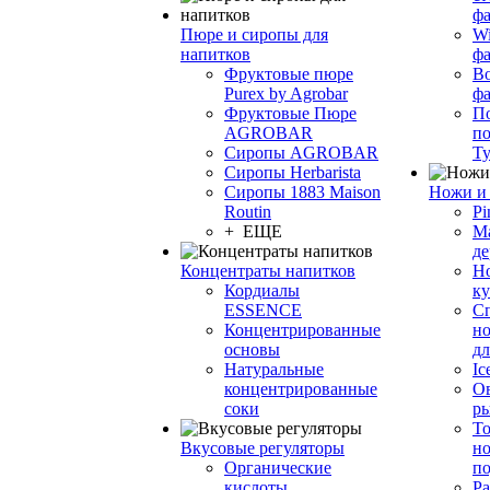
фа
Пюре и сиропы для
Wi
напитков
ф
Фруктовые пюре
Bo
Purex by Agrobar
ф
Фруктовые Пюре
По
AGROBAR
по
Сиропы AGROBAR
Т
Сиропы Herbarista
Сиропы 1883 Maison
Ножи и 
Routin
Pi
+ ЕЩЕ
М
де
Концентраты напитков
Но
Кордиалы
к
ESSENCE
С
Концентрированные
но
основы
дл
Натуральные
Ic
концентрированные
О
соки
р
То
Вкусовые регуляторы
но
Органические
по
кислоты
Ра