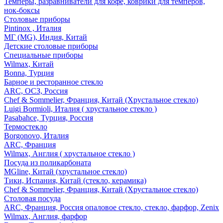
Темперы, разравниватели для кофе, коврики для темперов,
нок-боксы
Столовые приборы
Pintinox , Италия
МГ (MG), Индия, Китай
Детские столовые приборы
Специальные приборы
Wilmax, Китай
Bonna, Турция
Барное и ресторанное стекло
ARC, ОСЗ, Россия
Chef & Sommelier, Франция, Китай (Хрустальное стекло)
Luigi Bormioli, Италия ( хрустальное стекло )
Pasabahce, Турция, Россия
Термостекло
Borgonovo, Италия
ARC, Франция
Wilmax, Англия ( хрустальное стекло )
Посуда из поликарбоната
MGline, Китай (хрустальное стекло)
Тики, Испания, Китай (стекло, керамика)
Chef & Sommelier, Франция, Китай (Хрустальное стекло)
Столовая посуда
ARC, Франция, Россия опаловое стекло, стекло, фарфор, Zenix
Wilmax, Англия, фарфор