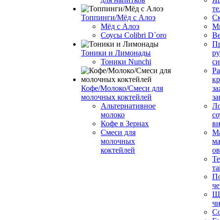
те
Топпинги/Мёд с Алоэ
С
Мёд с Алоэ
М
Соусы Colibri D`oro
В
Пр
Тоники и Лимонады
ру
Тоники Nunchi
с
Ра
к
Кофе/Молоко/Смеси для
за
молочных коктейлей
за
Альтернативное
Л
молоко
со
Кофе в Зернах
ви
Смеси для
М
молочных
ма
коктейлей
о
Т
та
П
че
Ще
чи
Со