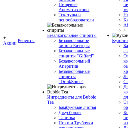
Пищевые
пе
Ароматизаторы
мя
Текстуры и
Н
пенообразователи
К
Ab
+
Безалкогольные спириты
Рецепты
Безалкогольное
Кухонн
Акции
вино и Биттеры
Ба
Безалкогольные
сы
спириты "Giffard"
О
Безалкогольный
ко
Аперитив
ба
Безалкогольные
к
спириты
Л
"DrinkSome"
С
До
ко
Ингредиенты для Bubble
дл
Tea
Си
Бамбуковые листья
бр
Джусболлы
Ко
Тапиока
п
Пики и Трубочки
и
для напитков
Я