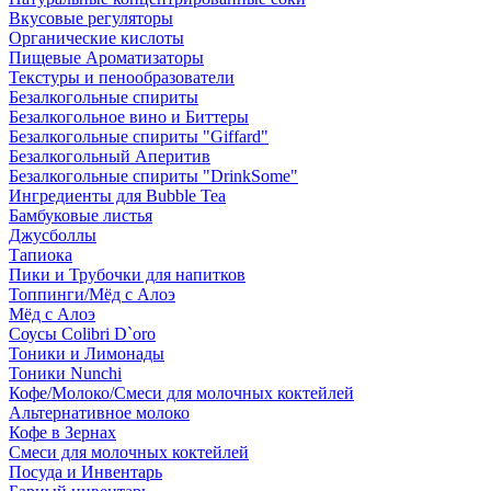
Вкусовые регуляторы
Органические кислоты
Пищевые Ароматизаторы
Текстуры и пенообразователи
Безалкогольные спириты
Безалкогольное вино и Биттеры
Безалкогольные спириты "Giffard"
Безалкогольный Аперитив
Безалкогольные спириты "DrinkSome"
Ингредиенты для Bubble Tea
Бамбуковые листья
Джусболлы
Тапиока
Пики и Трубочки для напитков
Топпинги/Мёд с Алоэ
Мёд с Алоэ
Соусы Colibri D`oro
Тоники и Лимонады
Тоники Nunchi
Кофе/Молоко/Смеси для молочных коктейлей
Альтернативное молоко
Кофе в Зернах
Смеси для молочных коктейлей
Посуда и Инвентарь