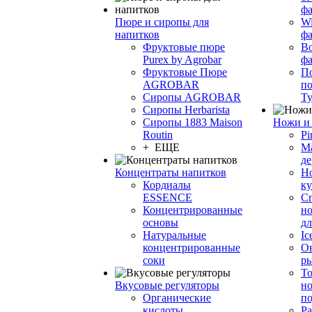
фа
Пюре и сиропы для
Wi
напитков
ф
Фруктовые пюре
Bo
Purex by Agrobar
ф
Фруктовые Пюре
По
AGROBAR
по
Сиропы AGROBAR
Т
Сиропы Herbarista
Сиропы 1883 Maison
Ножи и 
Routin
Pi
+ ЕЩЕ
М
де
Концентраты напитков
Но
Кордиалы
к
ESSENCE
С
Концентрированные
но
основы
дл
Натуральные
Ic
концентрированные
О
соки
р
То
Вкусовые регуляторы
но
Органические
по
кислоты
Ра