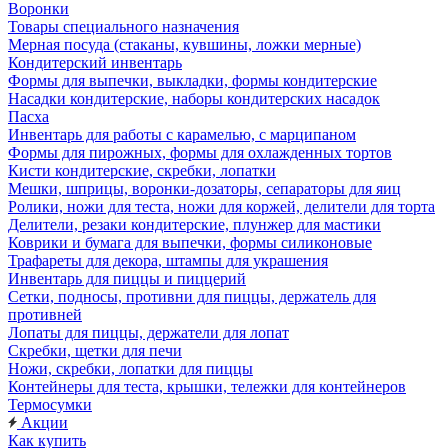
Воронки
Товары специального назначения
Мерная посуда (стаканы, кувшины, ложки мерные)
Кондитерский инвентарь
Формы для выпечки, выкладки, формы кондитерские
Насадки кондитерские, наборы кондитерских насадок
Пасха
Инвентарь для работы с карамелью, с марципаном
Формы для пирожных, формы для охлажденных тортов
Кисти кондитерские, скребки, лопатки
Мешки, шприцы, воронки-дозаторы, сепараторы для яиц
Ролики, ножи для теста, ножи для коржей, делители для торта
Делители, резаки кондитерские, плунжер для мастики
Коврики и бумага для выпечки, формы силиконовые
Трафареты для декора, штампы для украшения
Инвентарь для пиццы и пиццерий
Сетки, подносы, противни для пиццы, держатель для
противней
Лопаты для пиццы, держатели для лопат
Скребки, щетки для печи
Ножи, скребки, лопатки для пиццы
Контейнеры для теста, крышки, тележки для контейнеров
Термосумки
Акции
Как купить