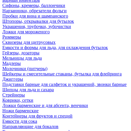
Барный инвентарь
Сифоны, кремеры, баллончики
Нарзанники, обрезатели фольги
Пробки для вина и шампанского
Штопоры, открывалки для бутылок
Украшения, трубочки, зубочистки
Ложки для мороженого
Риммеры
Сквизеры для цитрусовых
Емкости и формы для льда, для охлаждения бутылок
Гейзеры, дозаторы
Мельницы для льда
Мадлеры
Молочники (питчеры)
Шейкеры и смесительные стаканы, бутылка для флейринга
Джиггеры
Подставки барные для салфеток и украшений, звонки барные
Щипцы для льда и сахара
Стрейнеры
Коврики, сетки
Ложки барменские и для абсента, венчики
Ножи барменские
Контейнеры для фруктов и специй
Емкости для сока
Направляющие для бокалов