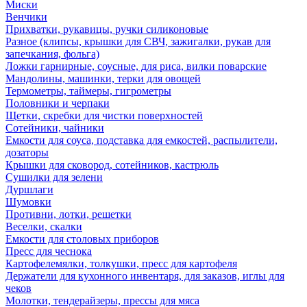
Миски
Венчики
Прихватки, рукавицы, ручки силиконовые
Разное (клипсы, крышки для СВЧ, зажигалки, рукав для
запечкания, фольга)
Ложки гарнирные, соусные, для риса, вилки поварские
Мандолины, машинки, терки для овощей
Термометры, таймеры, гигрометры
Половники и черпаки
Щетки, скребки для чистки поверхностей
Сотейники, чайники
Емкости для соуса, подставка для емкостей, распылители,
дозаторы
Крышки для сковород, сотейников, кастрюль
Сушилки для зелени
Дуршлаги
Шумовки
Противни, лотки, решетки
Веселки, скалки
Емкости для столовых приборов
Пресс для чеснока
Картофелемялки, толкушки, пресс для картофеля
Держатели для кухонного инвентаря, для заказов, иглы для
чеков
Молотки, тендерайзеры, прессы для мяса