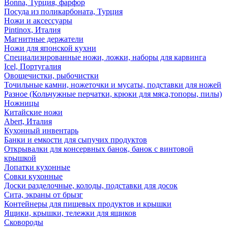
Bonna, Турция, фарфор
Посуда из поликарбоната, Турция
Ножи и аксессуары
Pintinox, Италия
Магнитные держатели
Ножи для японской кухни
Специализированные ножи, ложки, наборы для карвинга
Icel, Португалия
Овощечистки, рыбочистки
Точильные камни, ножеточки и мусаты, подставки для ножей
Разное (Кольчужные перчатки, крюки для мяса,топоры, пилы)
Ножницы
Китайские ножи
Abert, Италия
Кухонный инвентарь
Банки и емкости для сыпучих продуктов
Открывалки для консервных банок, банок с винтовой
крышкой
Лопатки кухонные
Совки кухонные
Доски разделочные, колоды, подставки для досок
Сита, экраны от брызг
Контейнеры для пищевых продуктов и крышки
Ящики, крышки, тележки для ящиков
Сковороды