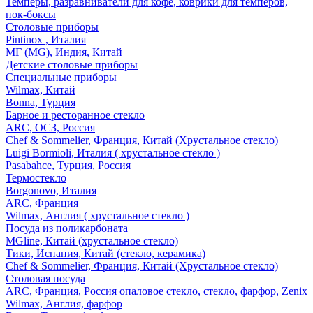
Темперы, разравниватели для кофе, коврики для темперов,
нок-боксы
Столовые приборы
Pintinox , Италия
МГ (MG), Индия, Китай
Детские столовые приборы
Специальные приборы
Wilmax, Китай
Bonna, Турция
Барное и ресторанное стекло
ARC, ОСЗ, Россия
Chef & Sommelier, Франция, Китай (Хрустальное стекло)
Luigi Bormioli, Италия ( хрустальное стекло )
Pasabahce, Турция, Россия
Термостекло
Borgonovo, Италия
ARC, Франция
Wilmax, Англия ( хрустальное стекло )
Посуда из поликарбоната
MGline, Китай (хрустальное стекло)
Тики, Испания, Китай (стекло, керамика)
Chef & Sommelier, Франция, Китай (Хрустальное стекло)
Столовая посуда
ARC, Франция, Россия опаловое стекло, стекло, фарфор, Zenix
Wilmax, Англия, фарфор