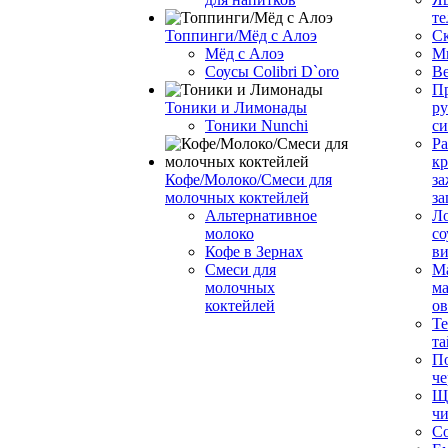
те
Топпинги/Мёд с Алоэ
С
Мёд с Алоэ
М
Соусы Colibri D`oro
В
Пр
Тоники и Лимонады
ру
Тоники Nunchi
с
Ра
к
Кофе/Молоко/Смеси для
за
молочных коктейлей
за
Альтернативное
Л
молоко
со
Кофе в Зернах
ви
Смеси для
М
молочных
ма
коктейлей
о
Т
та
П
че
Ще
чи
Со