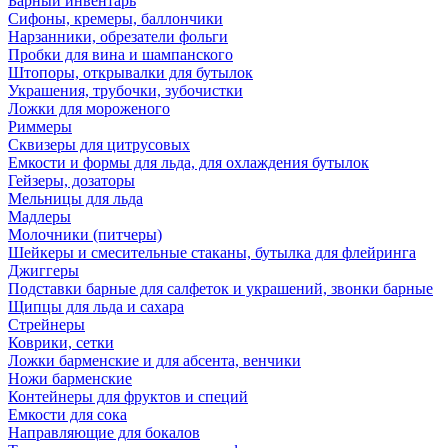
Барный инвентарь
Сифоны, кремеры, баллончики
Нарзанники, обрезатели фольги
Пробки для вина и шампанского
Штопоры, открывалки для бутылок
Украшения, трубочки, зубочистки
Ложки для мороженого
Риммеры
Сквизеры для цитрусовых
Емкости и формы для льда, для охлаждения бутылок
Гейзеры, дозаторы
Мельницы для льда
Мадлеры
Молочники (питчеры)
Шейкеры и смесительные стаканы, бутылка для флейринга
Джиггеры
Подставки барные для салфеток и украшений, звонки барные
Щипцы для льда и сахара
Стрейнеры
Коврики, сетки
Ложки барменские и для абсента, венчики
Ножи барменские
Контейнеры для фруктов и специй
Емкости для сока
Направляющие для бокалов