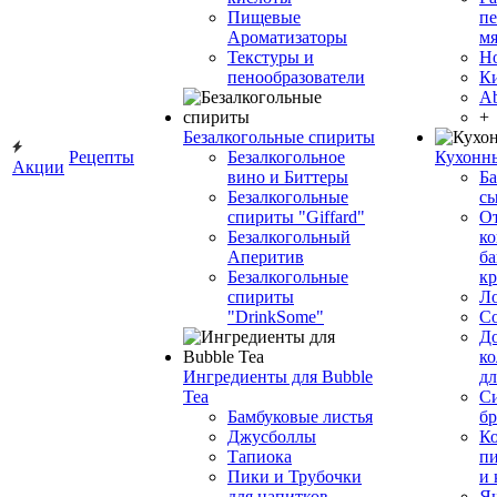
Пищевые
пе
Ароматизаторы
мя
Текстуры и
Н
пенообразователи
К
Ab
+
Безалкогольные спириты
Рецепты
Безалкогольное
Кухонн
Акции
вино и Биттеры
Ба
Безалкогольные
сы
спириты "Giffard"
О
Безалкогольный
ко
Аперитив
ба
Безалкогольные
к
спириты
Л
"DrinkSome"
С
До
ко
Ингредиенты для Bubble
дл
Tea
Си
Бамбуковые листья
бр
Джусболлы
Ко
Тапиока
п
Пики и Трубочки
и
для напитков
Я