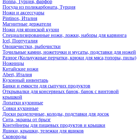
Bonna, Турция, фарфор
Посуда из поликарбоната, Турция
Ножи и аксессуары
Pintinox, Италия
Магнитные держатели
Ножи для японской кухни
Специализированные ножи, ложки, наборы для карвинга
Icel, Португалия
Овощечистки, рыбочистки
Точильные камни, ножеточки и мусаты, подставки для ножей
Разное (Кольчужные перчатки, крюки для мяса,топоры, пилы)
Ножницы
Китайские ножи
Abert, Италия
Кухонный инвентарь
Банки и емкости для сыпучих продуктов
Открывалки для консервных банок, банок с винтовой
крышкой
Лопатки кухонные
Совки кухонные
Доски разделочные, колоды, подставки для досок
Сита, экраны от брызг
Контейнеры для пищевых продуктов и крышки
Ящики, крышки, тележки для ящиков
Сковороды