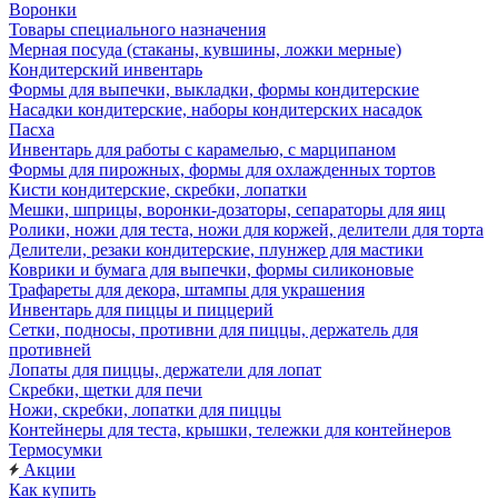
Воронки
Товары специального назначения
Мерная посуда (стаканы, кувшины, ложки мерные)
Кондитерский инвентарь
Формы для выпечки, выкладки, формы кондитерские
Насадки кондитерские, наборы кондитерских насадок
Пасха
Инвентарь для работы с карамелью, с марципаном
Формы для пирожных, формы для охлажденных тортов
Кисти кондитерские, скребки, лопатки
Мешки, шприцы, воронки-дозаторы, сепараторы для яиц
Ролики, ножи для теста, ножи для коржей, делители для торта
Делители, резаки кондитерские, плунжер для мастики
Коврики и бумага для выпечки, формы силиконовые
Трафареты для декора, штампы для украшения
Инвентарь для пиццы и пиццерий
Сетки, подносы, противни для пиццы, держатель для
противней
Лопаты для пиццы, держатели для лопат
Скребки, щетки для печи
Ножи, скребки, лопатки для пиццы
Контейнеры для теста, крышки, тележки для контейнеров
Термосумки
Акции
Как купить