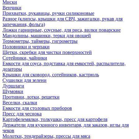
Миски
Венчики
Прихватки, рукавицы, ручки силиконовые
Разное (клипсы, крышки для СВЧ, зажигалки, рукав для
запечкания, фольга)
Ложки гарнирные, соусные, для риса, вилки поварские
Мандолины, машинки, терки для овощей
Термометры, таймеры, гигрометры
Половники и черпаки
Щетки, скребки для чистки поверхностей
Сотейники, чайники
Емкости для соуса, подставка для емкостей, распылители,
дозаторы
Крышки для сковород, сотейников, кастрюль
Сушилки для зелени
Дуршлаги
Шумовки
Противни, лотки, решетки
Веселки, скалки
Емкости для столовых приборов
Пресс для чеснока
Картофелемялки, толкушки, пресс для картофеля
Держатели для кухонного инвентаря, для заказов, иглы для
чеков
Молотки, тендерайзеры, прессы для мяса