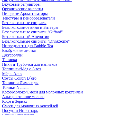
Вкусовые регуляторы
Органические кислоты
Пищевые Ароматизаторы
Текстуры и пенообразователи
Безалкогольные спириты
Безалкогольное вино и Биттеры
Безалкогольные спириты "Giffard"
Безалкогольный Аперитив
Безалкогольные спириты "DrinkSome"
Ингредиенты для Bubble Tea
Бамбуковые листья
Джусболлы
Тапиока
Пики и Трубочки для напитков
Топпинги/Мёд с Алоэ
Мёд с Алоэ
Соусы Colibri D`oro
Тоники и Лимонады
Тоники Nunchi
Кофе/Молоко/Смеси для молочных коктейлей
Альтернативное молоко
Кофе в Зернах
Смеси для молочных коктейлей
Посуда и Инвентарь