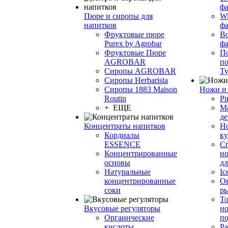
фа
Пюре и сиропы для
Wi
напитков
ф
Фруктовые пюре
Bo
Purex by Agrobar
ф
Фруктовые Пюре
По
AGROBAR
по
Сиропы AGROBAR
Т
Сиропы Herbarista
Сиропы 1883 Maison
Ножи и 
Routin
Pi
+ ЕЩЕ
М
де
Концентраты напитков
Но
Кордиалы
к
ESSENCE
С
Концентрированные
но
основы
дл
Натуральные
Ic
концентрированные
О
соки
р
То
Вкусовые регуляторы
но
Органические
по
кислоты
Ра