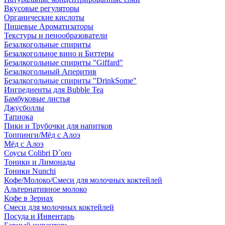
Вкусовые регуляторы
Органические кислоты
Пищевые Ароматизаторы
Текстуры и пенообразователи
Безалкогольные спириты
Безалкогольное вино и Биттеры
Безалкогольные спириты "Giffard"
Безалкогольный Аперитив
Безалкогольные спириты "DrinkSome"
Ингредиенты для Bubble Tea
Бамбуковые листья
Джусболлы
Тапиока
Пики и Трубочки для напитков
Топпинги/Мёд с Алоэ
Мёд с Алоэ
Соусы Colibri D`oro
Тоники и Лимонады
Тоники Nunchi
Кофе/Молоко/Смеси для молочных коктейлей
Альтернативное молоко
Кофе в Зернах
Смеси для молочных коктейлей
Посуда и Инвентарь