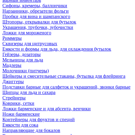
Барный инвентарь
Сифоны, кремеры, баллончики
Нарзанники, обрезатели фольги
Пробки для вина и шампанского
Штопоры, открывалки для бутылок
Украшения, трубочки, зубочистки
Ложки для мороженого
Риммеры
Сквизеры для цитрусовых
Емкости и формы для льда, для охлаждения бутылок
Гейзеры, дозаторы
Мельницы для льда
Мадлеры
Молочники (питчеры)
Шейкеры и смесительные стаканы, бутылка для флейринга
Джиггеры
Подставки барные для салфеток и украшений, звонки барные
Щипцы для льда и сахара
Стрейнеры
Коврики, сетки
Ложки барменские и для абсента, венчики
Ножи барменские
Контейнеры для фруктов и специй
Емкости для сока
Направляющие для бокалов