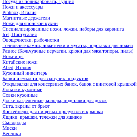
Посуда из поликарбоната, Турция
Ножи и аксессуары
Pintinox, Италия
Магнитные держатели
Ножи для японской кухни
Специализированные ножи, ложки, наборы для карвинга
Icel, Португалия
Овощечистки, рыбочистки
Точильные камни, ножеточки и мусаты, подставки для ножей
Разное (Кольчужные перчатки, крюки для мяса,топоры, пилы)
Ножницы
Китайские ножи
Abert, Италия
Кухонный инвентарь
Банки и емкости для сыпучих продуктов
Открывалки для консервных банок, банок с винтовой крышкой
Лопатки кухонные
Совки кухонные
Доски разделочные, колоды, подставки для досок
Сита, экраны от брызг
Контейнеры для пищевых продуктов и крышки
Ящики, крышки, тележки для ящиков
Сковороды
Миски
Венчики