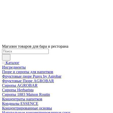
Магазин товаров для бара и ресторана
Каталог
Ингредиенты
Пюре и сиропы для напитков
Фруктовые пюре Purex by Agrobar
Фруктовые Пюре AGROBAR
Сиропы AGROBAR
Сиропы Herbarista
Сиропы 1883 Maison Routin
Концентраты напитков
Кордиалы ESSENCE
Концентрированные основы
Натуральные концентрированные соки