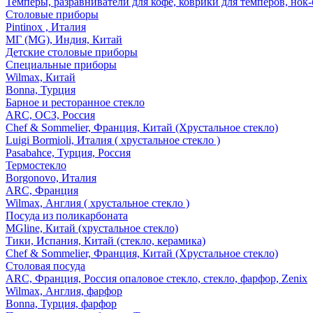
Темперы, разравниватели для кофе, коврики для темперов, нок
Столовые приборы
Pintinox , Италия
МГ (MG), Индия, Китай
Детские столовые приборы
Специальные приборы
Wilmax, Китай
Bonna, Турция
Барное и ресторанное стекло
ARC, ОСЗ, Россия
Chef & Sommelier, Франция, Китай (Хрустальное стекло)
Luigi Bormioli, Италия ( хрустальное стекло )
Pasabahce, Турция, Россия
Термостекло
Borgonovo, Италия
ARC, Франция
Wilmax, Англия ( хрустальное стекло )
Посуда из поликарбоната
MGline, Китай (хрустальное стекло)
Тики, Испания, Китай (стекло, керамика)
Chef & Sommelier, Франция, Китай (Хрустальное стекло)
Столовая посуда
ARC, Франция, Россия опаловое стекло, стекло, фарфор, Zenix
Wilmax, Англия, фарфор
Bonna, Турция, фарфор