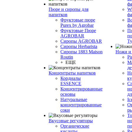
фа
Пюре и сиропы для
Wi
напитков
ф
Фруктовые пюре
Bo
Purex by Agrobar
ф
Фруктовые Пюре
По
AGROBAR
по
Сиропы AGROBAR
Т
Сиропы Herbarista
Сиропы 1883 Maison
Ножи и 
Routin
Pi
+ ЕЩЕ
М
де
Концентраты напитков
Но
Кордиалы
к
ESSENCE
С
Концентрированные
но
основы
дл
Натуральные
Ic
концентрированные
О
соки
р
То
Вкусовые регуляторы
но
Органические
по
кислоты
Ра