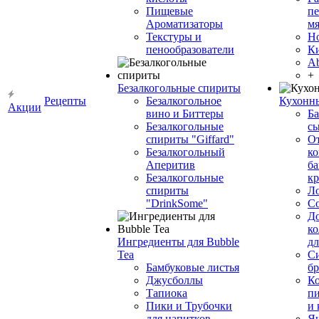
Пищевые
пе
Ароматизаторы
мя
Текстуры и
Н
пенообразователи
К
Ab
+
Безалкогольные спириты
Рецепты
Безалкогольное
Кухонн
Акции
вино и Биттеры
Ба
Безалкогольные
сы
спириты "Giffard"
О
Безалкогольный
ко
Аперитив
ба
Безалкогольные
к
спириты
Л
"DrinkSome"
С
До
ко
Ингредиенты для Bubble
дл
Tea
Си
Бамбуковые листья
бр
Джусболлы
Ко
Тапиока
п
Пики и Трубочки
и
для напитков
Я