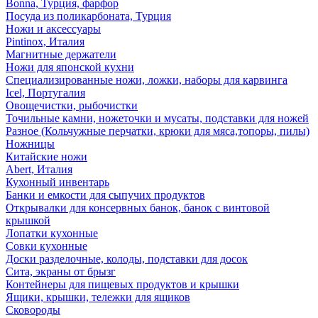
Bonna, Турция, фарфор
Посуда из поликарбоната, Турция
Ножи и аксессуары
Pintinox, Италия
Магнитные держатели
Ножи для японской кухни
Специализированные ножи, ложки, наборы для карвинга
Icel, Португалия
Овощечистки, рыбочистки
Точильные камни, ножеточки и мусаты, подставки для ножей
Разное (Кольчужные перчатки, крюки для мяса,топоры, пилы)
Ножницы
Китайские ножи
Abert, Италия
Кухонный инвентарь
Банки и емкости для сыпучих продуктов
Открывалки для консервных банок, банок с винтовой
крышкой
Лопатки кухонные
Совки кухонные
Доски разделочные, колоды, подставки для досок
Сита, экраны от брызг
Контейнеры для пищевых продуктов и крышки
Ящики, крышки, тележки для ящиков
Сковороды