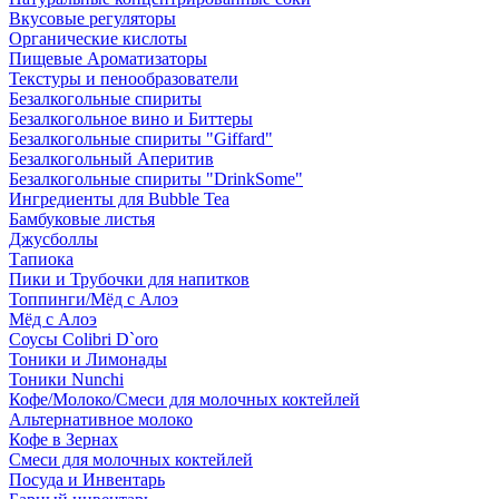
Вкусовые регуляторы
Органические кислоты
Пищевые Ароматизаторы
Текстуры и пенообразователи
Безалкогольные спириты
Безалкогольное вино и Биттеры
Безалкогольные спириты "Giffard"
Безалкогольный Аперитив
Безалкогольные спириты "DrinkSome"
Ингредиенты для Bubble Tea
Бамбуковые листья
Джусболлы
Тапиока
Пики и Трубочки для напитков
Топпинги/Мёд с Алоэ
Мёд с Алоэ
Соусы Colibri D`oro
Тоники и Лимонады
Тоники Nunchi
Кофе/Молоко/Смеси для молочных коктейлей
Альтернативное молоко
Кофе в Зернах
Смеси для молочных коктейлей
Посуда и Инвентарь