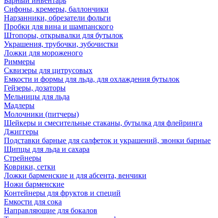
Барный инвентарь
Сифоны, кремеры, баллончики
Нарзанники, обрезатели фольги
Пробки для вина и шампанского
Штопоры, открывалки для бутылок
Украшения, трубочки, зубочистки
Ложки для мороженого
Риммеры
Сквизеры для цитрусовых
Емкости и формы для льда, для охлаждения бутылок
Гейзеры, дозаторы
Мельницы для льда
Мадлеры
Молочники (питчеры)
Шейкеры и смесительные стаканы, бутылка для флейринга
Джиггеры
Подставки барные для салфеток и украшений, звонки барные
Щипцы для льда и сахара
Стрейнеры
Коврики, сетки
Ложки барменские и для абсента, венчики
Ножи барменские
Контейнеры для фруктов и специй
Емкости для сока
Направляющие для бокалов