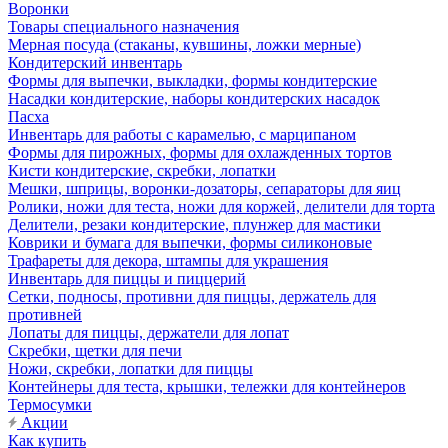
Воронки
Товары специального назначения
Мерная посуда (стаканы, кувшины, ложки мерные)
Кондитерский инвентарь
Формы для выпечки, выкладки, формы кондитерские
Насадки кондитерские, наборы кондитерских насадок
Пасха
Инвентарь для работы с карамелью, с марципаном
Формы для пирожных, формы для охлажденных тортов
Кисти кондитерские, скребки, лопатки
Мешки, шприцы, воронки-дозаторы, сепараторы для яиц
Ролики, ножи для теста, ножи для коржей, делители для торта
Делители, резаки кондитерские, плунжер для мастики
Коврики и бумага для выпечки, формы силиконовые
Трафареты для декора, штампы для украшения
Инвентарь для пиццы и пиццерий
Сетки, подносы, противни для пиццы, держатель для
противней
Лопаты для пиццы, держатели для лопат
Скребки, щетки для печи
Ножи, скребки, лопатки для пиццы
Контейнеры для теста, крышки, тележки для контейнеров
Термосумки
Акции
Как купить