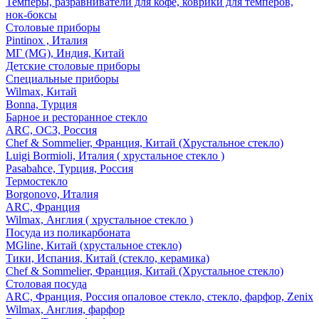
Темперы, разравниватели для кофе, коврики для темперов,
нок-боксы
Столовые приборы
Pintinox , Италия
МГ (MG), Индия, Китай
Детские столовые приборы
Специальные приборы
Wilmax, Китай
Bonna, Турция
Барное и ресторанное стекло
ARC, ОСЗ, Россия
Chef & Sommelier, Франция, Китай (Хрустальное стекло)
Luigi Bormioli, Италия ( хрустальное стекло )
Pasabahce, Турция, Россия
Термостекло
Borgonovo, Италия
ARC, Франция
Wilmax, Англия ( хрустальное стекло )
Посуда из поликарбоната
MGline, Китай (хрустальное стекло)
Тики, Испания, Китай (стекло, керамика)
Chef & Sommelier, Франция, Китай (Хрустальное стекло)
Столовая посуда
ARC, Франция, Россия опаловое стекло, стекло, фарфор, Zenix
Wilmax, Англия, фарфор