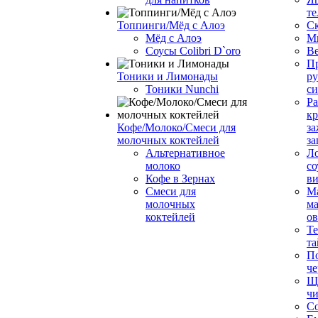
те
Топпинги/Мёд с Алоэ
С
Мёд с Алоэ
М
Соусы Colibri D`oro
В
Пр
Тоники и Лимонады
ру
Тоники Nunchi
с
Ра
к
Кофе/Молоко/Смеси для
за
молочных коктейлей
за
Альтернативное
Л
молоко
со
Кофе в Зернах
ви
Смеси для
М
молочных
ма
коктейлей
о
Т
та
П
че
Ще
чи
Со