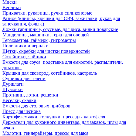
Миски
Венчики
Прихватки, рукавицы, ручки силиконовые
Разное (клипсы, крышки для СВЧ, зажигалки, рукав для
запечкания, фольга)
Ложки гарнирные, соусные, для риса, вилки поварские
Мандолины, машинки, терки для овощей
Термометры, таймеры, гигрометры
Половники и черпаки
Щетки, скребки для чистки поверхностей
Сотейники, чайники
Емкости для соуса, подставка для емкостей, распылители,
дозаторы
Крышки для сковород, сотейников, кастрюль
Сушилки для зелени
Дуршлаги
Шумовки
Противни, лотки, решетки
Веселки, скалки
Емкости для столовых приборов
Пресс для чеснока
Картофелемялки, толкушки, пресс для картофеля
Держатели для кухонного инвентаря, для заказов, иглы для
чеков
Молотки, тендерайзеры, прессы для мяса