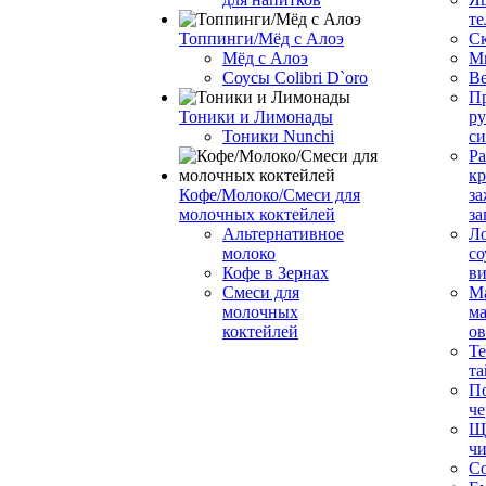
те
Топпинги/Мёд с Алоэ
С
Мёд с Алоэ
М
Соусы Colibri D`oro
В
Пр
Тоники и Лимонады
ру
Тоники Nunchi
с
Ра
к
Кофе/Молоко/Смеси для
за
молочных коктейлей
за
Альтернативное
Л
молоко
со
Кофе в Зернах
ви
Смеси для
М
молочных
ма
коктейлей
о
Т
та
П
че
Ще
чи
Со