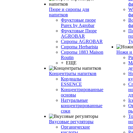
фа
Пюре и сиропы для
Wi
напитков
ф
Фруктовые пюре
Bo
Purex by Agrobar
ф
Фруктовые Пюре
По
AGROBAR
по
Сиропы AGROBAR
Т
Сиропы Herbarista
Сиропы 1883 Maison
Ножи и 
Routin
Pi
+ ЕЩЕ
М
де
Концентраты напитков
Но
Кордиалы
к
ESSENCE
С
Концентрированные
но
основы
дл
Натуральные
Ic
концентрированные
О
соки
р
То
Вкусовые регуляторы
но
Органические
по
кислоты
Ра