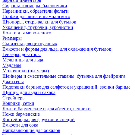
Барный инвентарь
Сифоны, кремеры, баллончики
Нарзанники, обрезатели фольги
Пробки для вина и шампанского
Штопоры, открывалки для бутылок
Украшения, трубочки, зубочистки
Ложки для мороженого
Риммеры
Сквизеры для цитрусовых
Емкости и формы для льда, для охлаждения бутылок
Гейзеры, дозаторы
Мельницы для льда
Мадлеры
Молочники (питчеры)
Шейкеры и смесительные стаканы, бутылка для флейринга
Джиггеры
Подставки барные для салфеток и украшений, звонки барные
Щипцы для льда и сахара
Стрейнеры
Коврики, сетки
Ложки барменские и для абсента, венчики
Ножи барменские
Контейнеры для фруктов и специй
Емкости для сока
Направляющие для бокалов