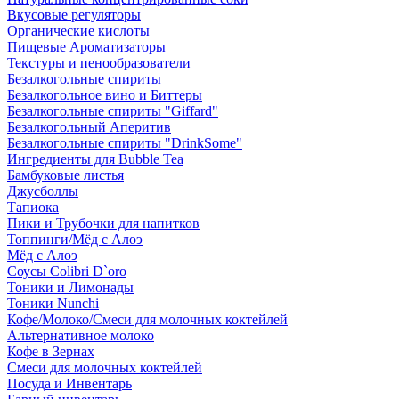
Вкусовые регуляторы
Органические кислоты
Пищевые Ароматизаторы
Текстуры и пенообразователи
Безалкогольные спириты
Безалкогольное вино и Биттеры
Безалкогольные спириты "Giffard"
Безалкогольный Аперитив
Безалкогольные спириты "DrinkSome"
Ингредиенты для Bubble Tea
Бамбуковые листья
Джусболлы
Тапиока
Пики и Трубочки для напитков
Топпинги/Мёд с Алоэ
Мёд с Алоэ
Соусы Colibri D`oro
Тоники и Лимонады
Тоники Nunchi
Кофе/Молоко/Смеси для молочных коктейлей
Альтернативное молоко
Кофе в Зернах
Смеси для молочных коктейлей
Посуда и Инвентарь