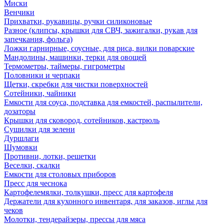
Миски
Венчики
Прихватки, рукавицы, ручки силиконовые
Разное (клипсы, крышки для СВЧ, зажигалки, рукав для
запечкания, фольга)
Ложки гарнирные, соусные, для риса, вилки поварские
Мандолины, машинки, терки для овощей
Термометры, таймеры, гигрометры
Половники и черпаки
Щетки, скребки для чистки поверхностей
Сотейники, чайники
Емкости для соуса, подставка для емкостей, распылители,
дозаторы
Крышки для сковород, сотейников, кастрюль
Сушилки для зелени
Дуршлаги
Шумовки
Противни, лотки, решетки
Веселки, скалки
Емкости для столовых приборов
Пресс для чеснока
Картофелемялки, толкушки, пресс для картофеля
Держатели для кухонного инвентаря, для заказов, иглы для
чеков
Молотки, тендерайзеры, прессы для мяса