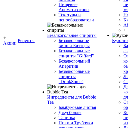
Пищевые
пе
Ароматизаторы
мя
Текстуры и
Н
пенообразователи
К
Ab
+
Безалкогольные спириты
Рецепты
Безалкогольное
Кухонн
Акции
вино и Биттеры
Ба
Безалкогольные
сы
спириты "Giffard"
О
Безалкогольный
ко
Аперитив
ба
Безалкогольные
к
спириты
Л
"DrinkSome"
С
До
ко
Ингредиенты для Bubble
дл
Tea
Си
Бамбуковые листья
бр
Джусболлы
Ко
Тапиока
п
Пики и Трубочки
и
для напитков
Я