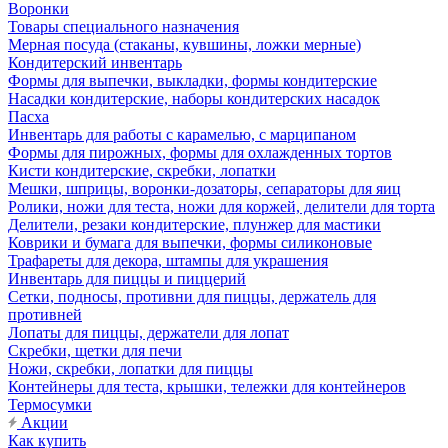
Воронки
Товары специального назначения
Мерная посуда (стаканы, кувшины, ложки мерные)
Кондитерский инвентарь
Формы для выпечки, выкладки, формы кондитерские
Насадки кондитерские, наборы кондитерских насадок
Пасха
Инвентарь для работы с карамелью, с марципаном
Формы для пирожных, формы для охлажденных тортов
Кисти кондитерские, скребки, лопатки
Мешки, шприцы, воронки-дозаторы, сепараторы для яиц
Ролики, ножи для теста, ножи для коржей, делители для торта
Делители, резаки кондитерские, плунжер для мастики
Коврики и бумага для выпечки, формы силиконовые
Трафареты для декора, штампы для украшения
Инвентарь для пиццы и пиццерий
Сетки, подносы, противни для пиццы, держатель для
противней
Лопаты для пиццы, держатели для лопат
Скребки, щетки для печи
Ножи, скребки, лопатки для пиццы
Контейнеры для теста, крышки, тележки для контейнеров
Термосумки
Акции
Как купить