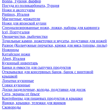
Bonna, Турция, фарфор
Посуда из поликарбоната, Турция
Ножи и аксессуары
Pintinox, Италия
Магнитные держатели
Ножи для японской кухни
Специализированные ножи, ложки, наборы для карвинга
Icel, Португалия
Овощечистки, рыбочистки
Точильные камни, ножеточки и мусаты, подставки для ножей
Разное (Кольчужные перчатки, крюки для мяса,топоры, пилы)
Ножницы
Китайские ножи
Abert, Италия
Кухонный инвентарь
Банки и емкости для сыпучих продуктов
Открывалки для консервных банок, банок с винтовой
крышкой
Лопатки кухонные
Совки кухонные
Доски разделочные, колоды, подставки для досок
Сита, экраны от брызг
Контейнеры для пищевых продуктов и крышки
Ящики, крышки, тележки для ящиков
Сковороды