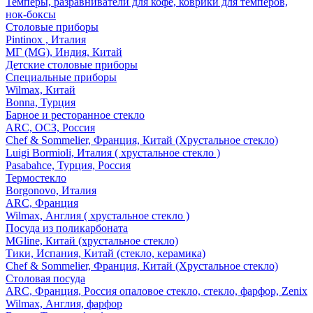
Темперы, разравниватели для кофе, коврики для темперов,
нок-боксы
Столовые приборы
Pintinox , Италия
МГ (MG), Индия, Китай
Детские столовые приборы
Специальные приборы
Wilmax, Китай
Bonna, Турция
Барное и ресторанное стекло
ARC, ОСЗ, Россия
Chef & Sommelier, Франция, Китай (Хрустальное стекло)
Luigi Bormioli, Италия ( хрустальное стекло )
Pasabahce, Турция, Россия
Термостекло
Borgonovo, Италия
ARC, Франция
Wilmax, Англия ( хрустальное стекло )
Посуда из поликарбоната
MGline, Китай (хрустальное стекло)
Тики, Испания, Китай (стекло, керамика)
Chef & Sommelier, Франция, Китай (Хрустальное стекло)
Столовая посуда
ARC, Франция, Россия опаловое стекло, стекло, фарфор, Zenix
Wilmax, Англия, фарфор