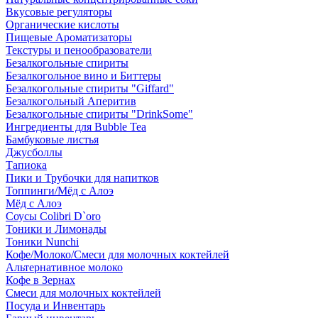
Вкусовые регуляторы
Органические кислоты
Пищевые Ароматизаторы
Текстуры и пенообразователи
Безалкогольные спириты
Безалкогольное вино и Биттеры
Безалкогольные спириты "Giffard"
Безалкогольный Аперитив
Безалкогольные спириты "DrinkSome"
Ингредиенты для Bubble Tea
Бамбуковые листья
Джусболлы
Тапиока
Пики и Трубочки для напитков
Топпинги/Мёд с Алоэ
Мёд с Алоэ
Соусы Colibri D`oro
Тоники и Лимонады
Тоники Nunchi
Кофе/Молоко/Смеси для молочных коктейлей
Альтернативное молоко
Кофе в Зернах
Смеси для молочных коктейлей
Посуда и Инвентарь