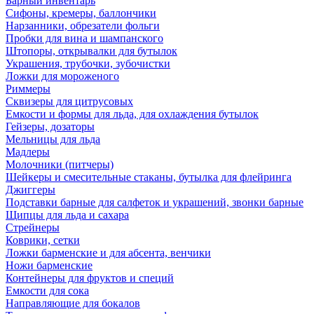
Барный инвентарь
Сифоны, кремеры, баллончики
Нарзанники, обрезатели фольги
Пробки для вина и шампанского
Штопоры, открывалки для бутылок
Украшения, трубочки, зубочистки
Ложки для мороженого
Риммеры
Сквизеры для цитрусовых
Емкости и формы для льда, для охлаждения бутылок
Гейзеры, дозаторы
Мельницы для льда
Мадлеры
Молочники (питчеры)
Шейкеры и смесительные стаканы, бутылка для флейринга
Джиггеры
Подставки барные для салфеток и украшений, звонки барные
Щипцы для льда и сахара
Стрейнеры
Коврики, сетки
Ложки барменские и для абсента, венчики
Ножи барменские
Контейнеры для фруктов и специй
Емкости для сока
Направляющие для бокалов