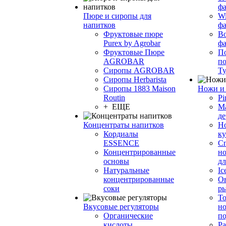
фа
Пюре и сиропы для
Wi
напитков
ф
Фруктовые пюре
Bo
Purex by Agrobar
ф
Фруктовые Пюре
По
AGROBAR
по
Сиропы AGROBAR
Т
Сиропы Herbarista
Сиропы 1883 Maison
Ножи и 
Routin
Pi
+ ЕЩЕ
М
де
Концентраты напитков
Но
Кордиалы
к
ESSENCE
С
Концентрированные
но
основы
дл
Натуральные
Ic
концентрированные
О
соки
р
То
Вкусовые регуляторы
но
Органические
по
кислоты
Ра