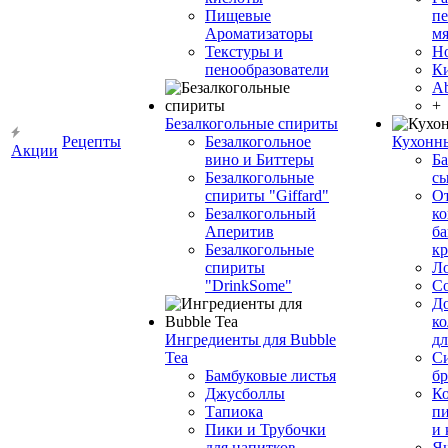
Пищевые
пе
Ароматизаторы
мя
Текстуры и
Н
пенообразователи
К
Ab
+
Безалкогольные спириты
Рецепты
Безалкогольное
Кухонн
Акции
вино и Биттеры
Ба
Безалкогольные
сы
спириты "Giffard"
О
Безалкогольный
ко
Аперитив
ба
Безалкогольные
к
спириты
Л
"DrinkSome"
С
До
ко
Ингредиенты для Bubble
дл
Tea
Си
Бамбуковые листья
бр
Джусболлы
Ко
Тапиока
п
Пики и Трубочки
и
для напитков
Я