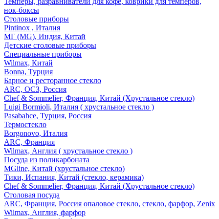
Темперы, разравниватели для кофе, коврики для темперов,
нок-боксы
Столовые приборы
Pintinox , Италия
МГ (MG), Индия, Китай
Детские столовые приборы
Специальные приборы
Wilmax, Китай
Bonna, Турция
Барное и ресторанное стекло
ARC, ОСЗ, Россия
Chef & Sommelier, Франция, Китай (Хрустальное стекло)
Luigi Bormioli, Италия ( хрустальное стекло )
Pasabahce, Турция, Россия
Термостекло
Borgonovo, Италия
ARC, Франция
Wilmax, Англия ( хрустальное стекло )
Посуда из поликарбоната
MGline, Китай (хрустальное стекло)
Тики, Испания, Китай (стекло, керамика)
Chef & Sommelier, Франция, Китай (Хрустальное стекло)
Столовая посуда
ARC, Франция, Россия опаловое стекло, стекло, фарфор, Zenix
Wilmax, Англия, фарфор