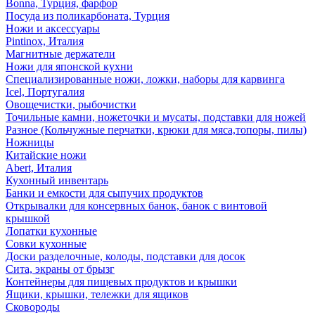
Bonna, Турция, фарфор
Посуда из поликарбоната, Турция
Ножи и аксессуары
Pintinox, Италия
Магнитные держатели
Ножи для японской кухни
Специализированные ножи, ложки, наборы для карвинга
Icel, Португалия
Овощечистки, рыбочистки
Точильные камни, ножеточки и мусаты, подставки для ножей
Разное (Кольчужные перчатки, крюки для мяса,топоры, пилы)
Ножницы
Китайские ножи
Abert, Италия
Кухонный инвентарь
Банки и емкости для сыпучих продуктов
Открывалки для консервных банок, банок с винтовой
крышкой
Лопатки кухонные
Совки кухонные
Доски разделочные, колоды, подставки для досок
Сита, экраны от брызг
Контейнеры для пищевых продуктов и крышки
Ящики, крышки, тележки для ящиков
Сковороды