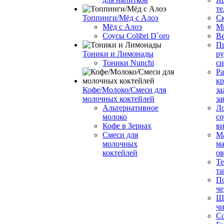
те
Топпинги/Мёд с Алоэ
С
Мёд с Алоэ
М
Соусы Colibri D`oro
В
Пр
Тоники и Лимонады
ру
Тоники Nunchi
с
Ра
к
Кофе/Молоко/Смеси для
за
молочных коктейлей
за
Альтернативное
Л
молоко
со
Кофе в Зернах
ви
Смеси для
М
молочных
ма
коктейлей
о
Т
та
П
че
Ще
чи
Со