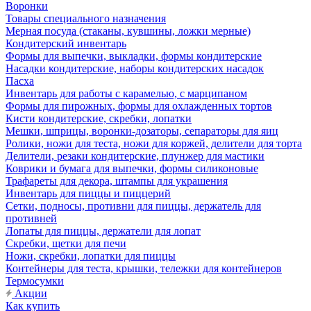
Воронки
Товары специального назначения
Мерная посуда (стаканы, кувшины, ложки мерные)
Кондитерский инвентарь
Формы для выпечки, выкладки, формы кондитерские
Насадки кондитерские, наборы кондитерских насадок
Пасха
Инвентарь для работы с карамелью, с марципаном
Формы для пирожных, формы для охлажденных тортов
Кисти кондитерские, скребки, лопатки
Мешки, шприцы, воронки-дозаторы, сепараторы для яиц
Ролики, ножи для теста, ножи для коржей, делители для торта
Делители, резаки кондитерские, плунжер для мастики
Коврики и бумага для выпечки, формы силиконовые
Трафареты для декора, штампы для украшения
Инвентарь для пиццы и пиццерий
Сетки, подносы, противни для пиццы, держатель для
противней
Лопаты для пиццы, держатели для лопат
Скребки, щетки для печи
Ножи, скребки, лопатки для пиццы
Контейнеры для теста, крышки, тележки для контейнеров
Термосумки
Акции
Как купить