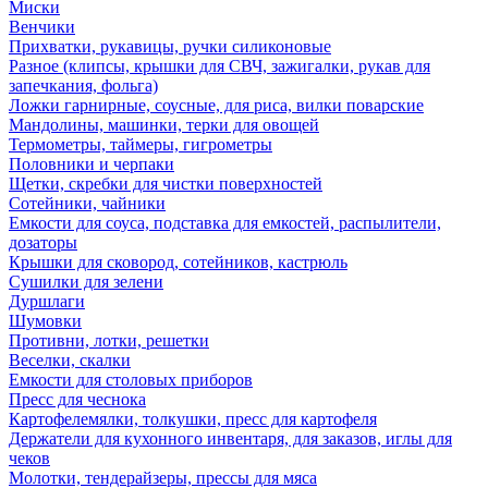
Миски
Венчики
Прихватки, рукавицы, ручки силиконовые
Разное (клипсы, крышки для СВЧ, зажигалки, рукав для
запечкания, фольга)
Ложки гарнирные, соусные, для риса, вилки поварские
Мандолины, машинки, терки для овощей
Термометры, таймеры, гигрометры
Половники и черпаки
Щетки, скребки для чистки поверхностей
Сотейники, чайники
Емкости для соуса, подставка для емкостей, распылители,
дозаторы
Крышки для сковород, сотейников, кастрюль
Сушилки для зелени
Дуршлаги
Шумовки
Противни, лотки, решетки
Веселки, скалки
Емкости для столовых приборов
Пресс для чеснока
Картофелемялки, толкушки, пресс для картофеля
Держатели для кухонного инвентаря, для заказов, иглы для
чеков
Молотки, тендерайзеры, прессы для мяса