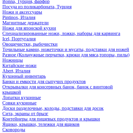
Bonna, Турция, фарфор
Посуда из поликарбоната, Турция
Ножи и аксессуары
Pintinox, Италия
Магнитные держатели
Ножи для японской кухни
Специализированные ножи, ложки, наборы для карвинга
Icel, Португалия
Овощечистки, рыбочистки
Точильные камни, ножеточки и мусаты, подставки для ножей
Разное (Кольчужные перчатки, крюки для мяса,топоры, пилы)
Ножницы
Китайские ножи
Abert, Италия
Кухонный инвентарь
Банки и емкости для сыпучих продуктов
Открывалки для консервных банок, банок с винтовой
крышкой
Лопатки кухонные
Совки кухонные
Доски разделочные, колоды, подставки для досок
Сита, экраны от брызг
Контейнеры для пищевых продуктов и крышки
Ящики, крышки, тележки для ящиков
Сковороды