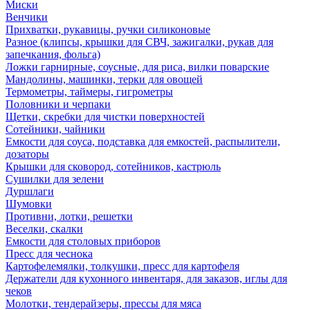
Миски
Венчики
Прихватки, рукавицы, ручки силиконовые
Разное (клипсы, крышки для СВЧ, зажигалки, рукав для
запечкания, фольга)
Ложки гарнирные, соусные, для риса, вилки поварские
Мандолины, машинки, терки для овощей
Термометры, таймеры, гигрометры
Половники и черпаки
Щетки, скребки для чистки поверхностей
Сотейники, чайники
Емкости для соуса, подставка для емкостей, распылители,
дозаторы
Крышки для сковород, сотейников, кастрюль
Сушилки для зелени
Дуршлаги
Шумовки
Противни, лотки, решетки
Веселки, скалки
Емкости для столовых приборов
Пресс для чеснока
Картофелемялки, толкушки, пресс для картофеля
Держатели для кухонного инвентаря, для заказов, иглы для
чеков
Молотки, тендерайзеры, прессы для мяса