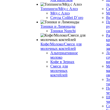
те
Топпинги/Мёд с Алоэ
С
Мёд с Алоэ
М
Соусы Colibri D`oro
В
Пр
Тоники и Лимонады
ру
Тоники Nunchi
с
Ра
к
Кофе/Молоко/Смеси для
за
молочных коктейлей
за
Альтернативное
Л
молоко
со
Кофе в Зернах
ви
Смеси для
М
молочных
ма
коктейлей
о
Т
та
П
че
Ще
чи
Со