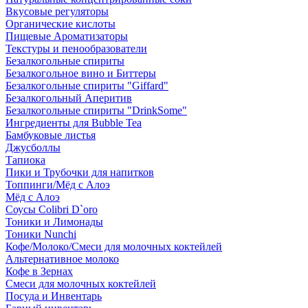
Вкусовые регуляторы
Органические кислоты
Пищевые Ароматизаторы
Текстуры и пенообразователи
Безалкогольные спириты
Безалкогольное вино и Биттеры
Безалкогольные спириты "Giffard"
Безалкогольный Аперитив
Безалкогольные спириты "DrinkSome"
Ингредиенты для Bubble Tea
Бамбуковые листья
Джусболлы
Тапиока
Пики и Трубочки для напитков
Топпинги/Мёд с Алоэ
Мёд с Алоэ
Соусы Colibri D`oro
Тоники и Лимонады
Тоники Nunchi
Кофе/Молоко/Смеси для молочных коктейлей
Альтернативное молоко
Кофе в Зернах
Смеси для молочных коктейлей
Посуда и Инвентарь