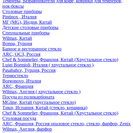
Темперы, разравниватели для кофе, коврики для темперов,
нок-боксы
Столовые приборы
Pintinox , Италия
МГ (MG), Индия, Китай
Детские столовые приборы
Специальные приборы
Wilmax, Китай
Bonna, Турция
Барное и ресторанное стекло
ARC, ОСЗ, Россия
Chef & Sommelier, Франция, Китай (Хрустальное стекло)
Luigi Bormioli, Италия ( хрустальное стекло )
Pasabahce, Турция, Россия
Термостекло
Borgonovo, Италия
ARC, Франция
Wilmax, Англия ( хрустальное стекло )
Посуда из поликарбоната
MGline, Китай (хрустальное стекло)
Тики, Испания, Китай (стекло, керамика)
Chef & Sommelier, Франция, Китай (Хрустальное стекло)
Столовая посуда
ARC, Франция, Россия опаловое стекло, стекло, фарфор, Zenix
Wilmax, Англия, фарфор