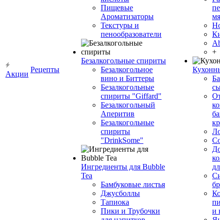
Пищевые
пе
Ароматизаторы
мя
Текстуры и
Н
пенообразователи
К
Ab
+
Безалкогольные спириты
Рецепты
Безалкогольное
Кухонн
Акции
вино и Биттеры
Ба
Безалкогольные
сы
спириты "Giffard"
О
Безалкогольный
ко
Аперитив
ба
Безалкогольные
к
спириты
Л
"DrinkSome"
С
До
ко
Ингредиенты для Bubble
дл
Tea
Си
Бамбуковые листья
бр
Джусболлы
Ко
Тапиока
п
Пики и Трубочки
и
для напитков
Я