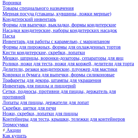
Воронки
Товары специального назначения
Мерная посуда (стаканы, кувшины, ложки мерные)
Кондитерский инвентарь
Формы для выпечки, выкладки, формы кондитерские
Насадки кондитерские, наборы кондитерских насадок
Пасха
Инвентарь для работы с карамелью, с марципаном
Формы для пирожных, формы для охлажденных тортов
Кисти кондитерские, скребки, лопатки
Мешки, шприцы, воронки-дозаторы, сепараторы для яиц
Ролики, ножи для теста, ножи для коржей, делители для торта
Делители, резаки кондитерские, плунжер для мастики
Коврики и бумага для выпечки, формы силиконовые
Трафареты для декора, штампы для украшения
Инвентарь для пиццы и пиццерий
Сетки, подносы, противни для пиццы, держатель для
противней
Лопаты для пиццы, держатели для лопат
Скребки, щетки для печи
Ножи, скребки, лопатки для пиццы
Контейнеры для теста, крышки, тележки для контейнеров
Термосумки
Акции
Как купить