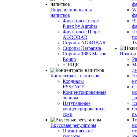
фа
Пюре и сиропы для
Wi
напитков
ф
Фруктовые пюре
Bo
Purex by Agrobar
ф
Фруктовые Пюре
По
AGROBAR
по
Сиропы AGROBAR
Т
Сиропы Herbarista
Сиропы 1883 Maison
Ножи и 
Routin
Pi
+ ЕЩЕ
М
де
Концентраты напитков
Но
Кордиалы
к
ESSENCE
С
Концентрированные
но
основы
дл
Натуральные
Ic
концентрированные
О
соки
р
То
Вкусовые регуляторы
но
Органические
по
кислоты
Ра