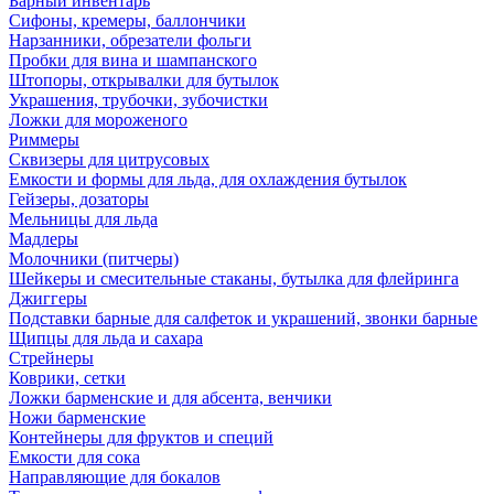
Барный инвентарь
Сифоны, кремеры, баллончики
Нарзанники, обрезатели фольги
Пробки для вина и шампанского
Штопоры, открывалки для бутылок
Украшения, трубочки, зубочистки
Ложки для мороженого
Риммеры
Сквизеры для цитрусовых
Емкости и формы для льда, для охлаждения бутылок
Гейзеры, дозаторы
Мельницы для льда
Мадлеры
Молочники (питчеры)
Шейкеры и смесительные стаканы, бутылка для флейринга
Джиггеры
Подставки барные для салфеток и украшений, звонки барные
Щипцы для льда и сахара
Стрейнеры
Коврики, сетки
Ложки барменские и для абсента, венчики
Ножи барменские
Контейнеры для фруктов и специй
Емкости для сока
Направляющие для бокалов