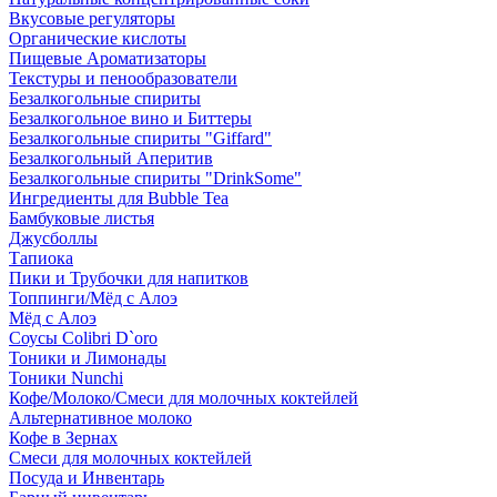
Вкусовые регуляторы
Органические кислоты
Пищевые Ароматизаторы
Текстуры и пенообразователи
Безалкогольные спириты
Безалкогольное вино и Биттеры
Безалкогольные спириты "Giffard"
Безалкогольный Аперитив
Безалкогольные спириты "DrinkSome"
Ингредиенты для Bubble Tea
Бамбуковые листья
Джусболлы
Тапиока
Пики и Трубочки для напитков
Топпинги/Мёд с Алоэ
Мёд с Алоэ
Соусы Colibri D`oro
Тоники и Лимонады
Тоники Nunchi
Кофе/Молоко/Смеси для молочных коктейлей
Альтернативное молоко
Кофе в Зернах
Смеси для молочных коктейлей
Посуда и Инвентарь