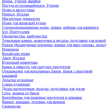
Bonna, Турция, фарфор
Посуда из поликарбоната, Турция
Ножи и аксессуары
Pintinox, Италия
Магнитные держатели
Ножи для японской кухни
Специализированные ножи, ложки, наборы для карвинга
Icel, Португалия
Овощечистки, рыбочистки
Точильные камни, ножеточки и мусаты, подставки для ножей
Разное (Кольчужные перчатки, крюки для мяса,топоры, пилы)
Ножницы
Китайские ножи
Abert, Италия
Кухонный инвентарь
Банки и емкости для сыпучих продуктов
Открывалки для консервных банок, банок с винтовой
крышкой
Лопатки кухонные
Совки кухонные
Доски разделочные, колоды, подставки для досок
Сита, экраны от брызг
Контейнеры для пищевых продуктов и крышки
Ящики, крышки, тележки для ящиков
Сковороды