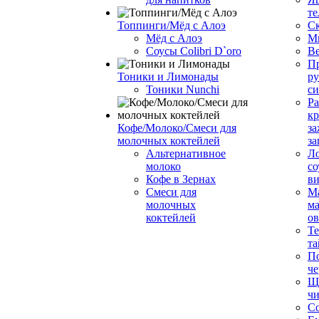
те
Топпинги/Мёд с Алоэ
С
Мёд с Алоэ
М
Соусы Colibri D`oro
В
Пр
Тоники и Лимонады
ру
Тоники Nunchi
с
Ра
к
Кофе/Молоко/Смеси для
за
молочных коктейлей
за
Альтернативное
Л
молоко
со
Кофе в Зернах
ви
Смеси для
М
молочных
ма
коктейлей
о
Т
та
П
че
Ще
чи
Со