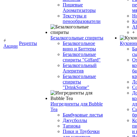
Пищевые
пе
Ароматизаторы
мя
Текстуры и
Н
пенообразователи
К
Ab
+
Безалкогольные спириты
Рецепты
Безалкогольное
Кухонн
Акции
вино и Биттеры
Ба
Безалкогольные
сы
спириты "Giffard"
О
Безалкогольный
ко
Аперитив
ба
Безалкогольные
к
спириты
Л
"DrinkSome"
С
До
ко
Ингредиенты для Bubble
дл
Tea
Си
Бамбуковые листья
бр
Джусболлы
Ко
Тапиока
п
Пики и Трубочки
и
для напитков
Я