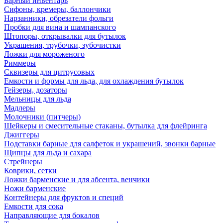
Барный инвентарь
Сифоны, кремеры, баллончики
Нарзанники, обрезатели фольги
Пробки для вина и шампанского
Штопоры, открывалки для бутылок
Украшения, трубочки, зубочистки
Ложки для мороженого
Риммеры
Сквизеры для цитрусовых
Емкости и формы для льда, для охлаждения бутылок
Гейзеры, дозаторы
Мельницы для льда
Мадлеры
Молочники (питчеры)
Шейкеры и смесительные стаканы, бутылка для флейринга
Джиггеры
Подставки барные для салфеток и украшений, звонки барные
Щипцы для льда и сахара
Стрейнеры
Коврики, сетки
Ложки барменские и для абсента, венчики
Ножи барменские
Контейнеры для фруктов и специй
Емкости для сока
Направляющие для бокалов