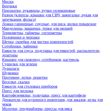
Миски
Венчики
Прихватки, рукавицы, ручки силиконовые
Разное (клипсы, крышки для СВЧ, зажигалки, рукав для
запечкания, фольга)
Ложки гарнирные, соусные, для риса, вилки поварские
Мандолины, машинки, терки для овощей
Термометры, таймеры, гигрометры
Половники и черпаки
Щетки, скребки для чистки поверхностей
Сотейники, чайники
Емкости для соуса, подставка для емкостей, распылители,
дозаторы
Крышки для сковород, сотейников, кастрюль
Сушилки для зелени
Дуршлаги
Шумовки
Противни, лотки, решетки
Веселки, скалки
Емкости для столовых приборов
Пресс для чеснока
Картофелемялки, толкушки, пресс для картофеля
Держатели для кухонного инвентаря, для заказов, иглы для
чеков
Молотки, тендерайзеры, прессы для мяса