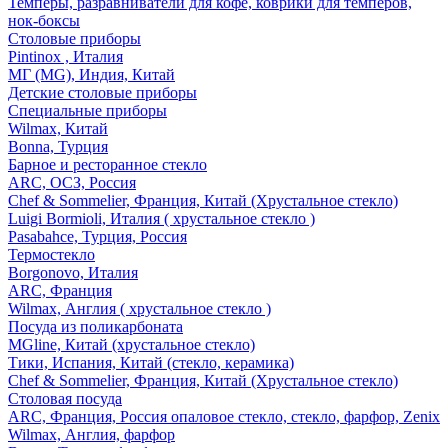
Темперы, разравниватели для кофе, коврики для темперов,
нок-боксы
Столовые приборы
Pintinox , Италия
МГ (MG), Индия, Китай
Детские столовые приборы
Специальные приборы
Wilmax, Китай
Bonna, Турция
Барное и ресторанное стекло
ARC, ОСЗ, Россия
Chef & Sommelier, Франция, Китай (Хрустальное стекло)
Luigi Bormioli, Италия ( хрустальное стекло )
Pasabahce, Турция, Россия
Термостекло
Borgonovo, Италия
ARC, Франция
Wilmax, Англия ( хрустальное стекло )
Посуда из поликарбоната
MGline, Китай (хрустальное стекло)
Тики, Испания, Китай (стекло, керамика)
Chef & Sommelier, Франция, Китай (Хрустальное стекло)
Столовая посуда
ARC, Франция, Россия опаловое стекло, стекло, фарфор, Zenix
Wilmax, Англия, фарфор