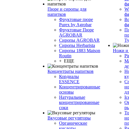
фа
Пюре и сиропы для
Wi
напитков
ф
Фруктовые пюре
Bo
Purex by Agrobar
ф
Фруктовые Пюре
По
AGROBAR
по
Сиропы AGROBAR
Т
Сиропы Herbarista
Сиропы 1883 Maison
Ножи и 
Routin
Pi
+ ЕЩЕ
М
де
Концентраты напитков
Но
Кордиалы
к
ESSENCE
С
Концентрированные
но
основы
дл
Натуральные
Ic
концентрированные
О
соки
р
То
Вкусовые регуляторы
но
Органические
по
кислоты
Ра