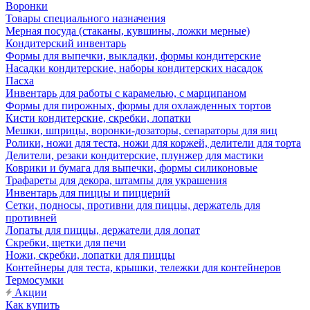
Воронки
Товары специального назначения
Мерная посуда (стаканы, кувшины, ложки мерные)
Кондитерский инвентарь
Формы для выпечки, выкладки, формы кондитерские
Насадки кондитерские, наборы кондитерских насадок
Пасха
Инвентарь для работы с карамелью, с марципаном
Формы для пирожных, формы для охлажденных тортов
Кисти кондитерские, скребки, лопатки
Мешки, шприцы, воронки-дозаторы, сепараторы для яиц
Ролики, ножи для теста, ножи для коржей, делители для торта
Делители, резаки кондитерские, плунжер для мастики
Коврики и бумага для выпечки, формы силиконовые
Трафареты для декора, штампы для украшения
Инвентарь для пиццы и пиццерий
Сетки, подносы, противни для пиццы, держатель для
противней
Лопаты для пиццы, держатели для лопат
Скребки, щетки для печи
Ножи, скребки, лопатки для пиццы
Контейнеры для теста, крышки, тележки для контейнеров
Термосумки
Акции
Как купить