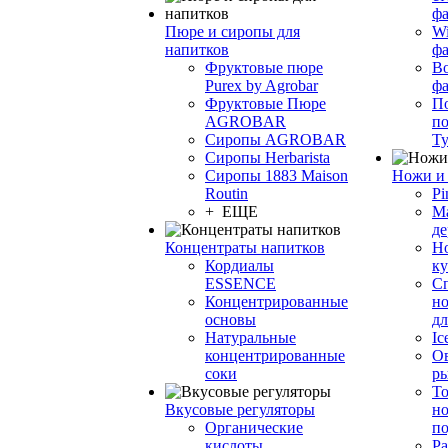
фа
Пюре и сиропы для
Wi
напитков
ф
Фруктовые пюре
Bo
Purex by Agrobar
ф
Фруктовые Пюре
По
AGROBAR
по
Сиропы AGROBAR
Т
Сиропы Herbarista
Сиропы 1883 Maison
Ножи и 
Routin
Pi
+ ЕЩЕ
М
де
Концентраты напитков
Но
Кордиалы
к
ESSENCE
С
Концентрированные
но
основы
дл
Натуральные
Ic
концентрированные
О
соки
р
То
Вкусовые регуляторы
но
Органические
по
кислоты
Ра