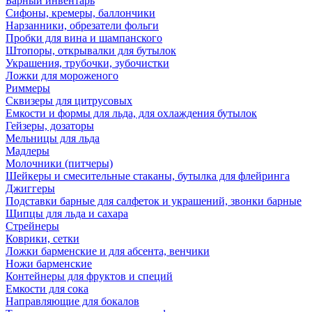
Барный инвентарь
Сифоны, кремеры, баллончики
Нарзанники, обрезатели фольги
Пробки для вина и шампанского
Штопоры, открывалки для бутылок
Украшения, трубочки, зубочистки
Ложки для мороженого
Риммеры
Сквизеры для цитрусовых
Емкости и формы для льда, для охлаждения бутылок
Гейзеры, дозаторы
Мельницы для льда
Мадлеры
Молочники (питчеры)
Шейкеры и смесительные стаканы, бутылка для флейринга
Джиггеры
Подставки барные для салфеток и украшений, звонки барные
Щипцы для льда и сахара
Стрейнеры
Коврики, сетки
Ложки барменские и для абсента, венчики
Ножи барменские
Контейнеры для фруктов и специй
Емкости для сока
Направляющие для бокалов