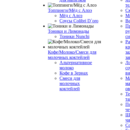
те
Топпинги/Мёд с Алоэ
С
Мёд с Алоэ
М
Соусы Colibri D`oro
В
Пр
Тоники и Лимонады
ру
Тоники Nunchi
с
Ра
к
Кофе/Молоко/Смеси для
за
молочных коктейлей
за
Альтернативное
Л
молоко
со
Кофе в Зернах
ви
Смеси для
М
молочных
ма
коктейлей
о
Т
та
П
че
Ще
чи
Со