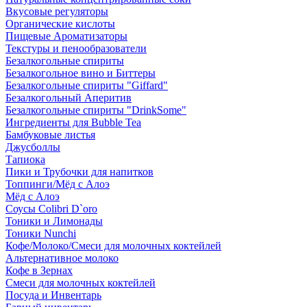
Вкусовые регуляторы
Органические кислоты
Пищевые Ароматизаторы
Текстуры и пенообразователи
Безалкогольные спириты
Безалкогольное вино и Биттеры
Безалкогольные спириты "Giffard"
Безалкогольный Аперитив
Безалкогольные спириты "DrinkSome"
Ингредиенты для Bubble Tea
Бамбуковые листья
Джусболлы
Тапиока
Пики и Трубочки для напитков
Топпинги/Мёд с Алоэ
Мёд с Алоэ
Соусы Colibri D`oro
Тоники и Лимонады
Тоники Nunchi
Кофе/Молоко/Смеси для молочных коктейлей
Альтернативное молоко
Кофе в Зернах
Смеси для молочных коктейлей
Посуда и Инвентарь