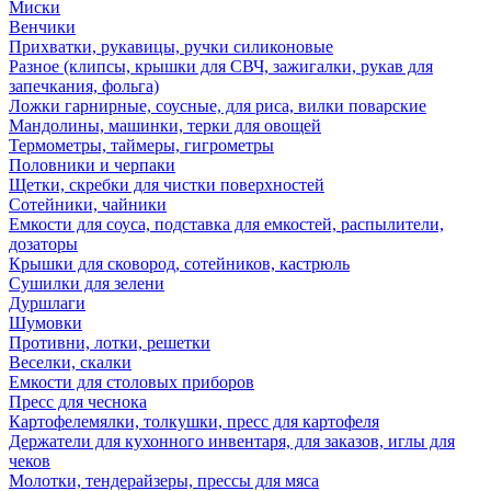
Миски
Венчики
Прихватки, рукавицы, ручки силиконовые
Разное (клипсы, крышки для СВЧ, зажигалки, рукав для
запечкания, фольга)
Ложки гарнирные, соусные, для риса, вилки поварские
Мандолины, машинки, терки для овощей
Термометры, таймеры, гигрометры
Половники и черпаки
Щетки, скребки для чистки поверхностей
Сотейники, чайники
Емкости для соуса, подставка для емкостей, распылители,
дозаторы
Крышки для сковород, сотейников, кастрюль
Сушилки для зелени
Дуршлаги
Шумовки
Противни, лотки, решетки
Веселки, скалки
Емкости для столовых приборов
Пресс для чеснока
Картофелемялки, толкушки, пресс для картофеля
Держатели для кухонного инвентаря, для заказов, иглы для
чеков
Молотки, тендерайзеры, прессы для мяса