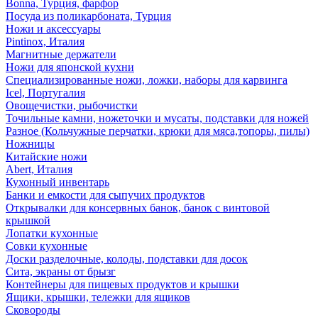
Bonna, Турция, фарфор
Посуда из поликарбоната, Турция
Ножи и аксессуары
Pintinox, Италия
Магнитные держатели
Ножи для японской кухни
Специализированные ножи, ложки, наборы для карвинга
Icel, Португалия
Овощечистки, рыбочистки
Точильные камни, ножеточки и мусаты, подставки для ножей
Разное (Кольчужные перчатки, крюки для мяса,топоры, пилы)
Ножницы
Китайские ножи
Abert, Италия
Кухонный инвентарь
Банки и емкости для сыпучих продуктов
Открывалки для консервных банок, банок с винтовой
крышкой
Лопатки кухонные
Совки кухонные
Доски разделочные, колоды, подставки для досок
Сита, экраны от брызг
Контейнеры для пищевых продуктов и крышки
Ящики, крышки, тележки для ящиков
Сковороды