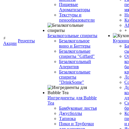
Пищевые
пе
Ароматизаторы
мя
Текстуры и
Н
пенообразователи
К
Ab
+
Безалкогольные спириты
Рецепты
Безалкогольное
Кухонн
Акции
вино и Биттеры
Ба
Безалкогольные
сы
спириты "Giffard"
О
Безалкогольный
ко
Аперитив
ба
Безалкогольные
к
спириты
Л
"DrinkSome"
С
До
ко
Ингредиенты для Bubble
дл
Tea
Си
Бамбуковые листья
бр
Джусболлы
Ко
Тапиока
п
Пики и Трубочки
и
для напитков
Я