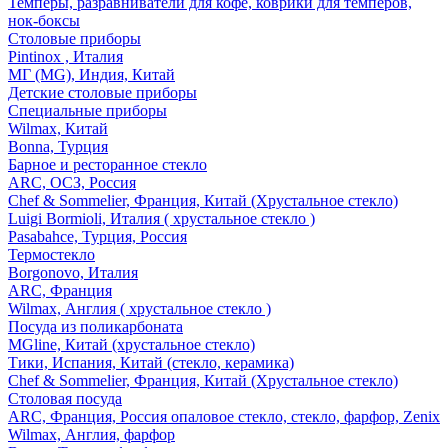
Темперы, разравниватели для кофе, коврики для темперов,
нок-боксы
Столовые приборы
Pintinox , Италия
МГ (MG), Индия, Китай
Детские столовые приборы
Специальные приборы
Wilmax, Китай
Bonna, Турция
Барное и ресторанное стекло
ARC, ОСЗ, Россия
Chef & Sommelier, Франция, Китай (Хрустальное стекло)
Luigi Bormioli, Италия ( хрустальное стекло )
Pasabahce, Турция, Россия
Термостекло
Borgonovo, Италия
ARC, Франция
Wilmax, Англия ( хрустальное стекло )
Посуда из поликарбоната
MGline, Китай (хрустальное стекло)
Тики, Испания, Китай (стекло, керамика)
Chef & Sommelier, Франция, Китай (Хрустальное стекло)
Столовая посуда
ARC, Франция, Россия опаловое стекло, стекло, фарфор, Zenix
Wilmax, Англия, фарфор