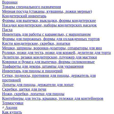
Воронки
Товары специального назначения
Мерная посуда (стаканы, кувшины, ложки мерные)
Кондитерский инвентарь
Формы для выпечки, выкладки, формы кондитерские
Насадки кондитерские, наборы кондитерских насадок
Пасха
Инвентарь для работы с карамелью, с марципаном
Формы для пирожных, формы для охлажденных тортов
Кисти кондитерские, скребки, лопатки
Мешки, шприцы, воронки-дозаторы, сепараторы для яиц
Ролики, ножи для теста, ножи для коржей, делители для торта
Делители, резаки кондитерские, плунжер для мастики
Коврики и бумага для выпечки, формы силиконовые
Трафареты для декора, штампы для украшения
Инвентарь для пиццы и пиццерий
Сетки, подносы, противни для пиццы, держатель для
противней
Лопаты для пиццы, держатели для лопат
Скребки, щетки для печи
Ножи, скребки, лопатки для пиццы
Контейнеры для теста, крышки, тележки для контейнеров
Термосумки
Акции
Как купить