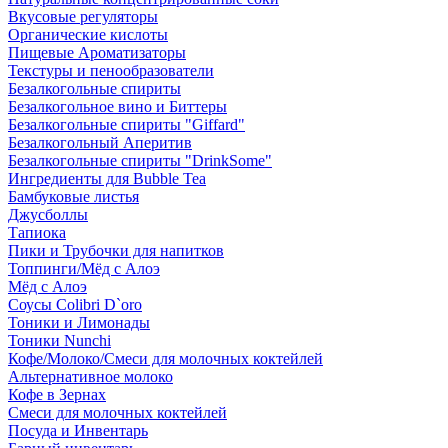
Вкусовые регуляторы
Органические кислоты
Пищевые Ароматизаторы
Текстуры и пенообразователи
Безалкогольные спириты
Безалкогольное вино и Биттеры
Безалкогольные спириты "Giffard"
Безалкогольный Аперитив
Безалкогольные спириты "DrinkSome"
Ингредиенты для Bubble Tea
Бамбуковые листья
Джусболлы
Тапиока
Пики и Трубочки для напитков
Топпинги/Мёд с Алоэ
Мёд с Алоэ
Соусы Colibri D`oro
Тоники и Лимонады
Тоники Nunchi
Кофе/Молоко/Смеси для молочных коктейлей
Альтернативное молоко
Кофе в Зернах
Смеси для молочных коктейлей
Посуда и Инвентарь