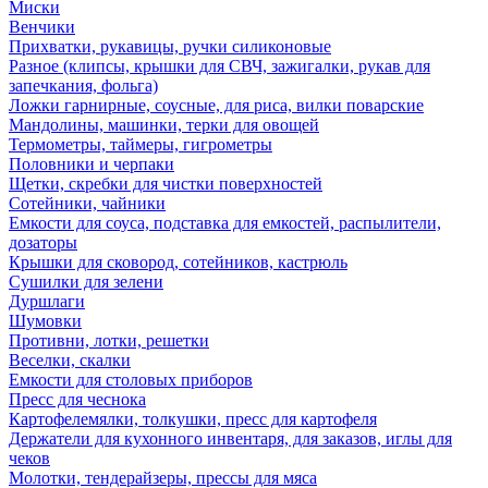
Миски
Венчики
Прихватки, рукавицы, ручки силиконовые
Разное (клипсы, крышки для СВЧ, зажигалки, рукав для
запечкания, фольга)
Ложки гарнирные, соусные, для риса, вилки поварские
Мандолины, машинки, терки для овощей
Термометры, таймеры, гигрометры
Половники и черпаки
Щетки, скребки для чистки поверхностей
Сотейники, чайники
Емкости для соуса, подставка для емкостей, распылители,
дозаторы
Крышки для сковород, сотейников, кастрюль
Сушилки для зелени
Дуршлаги
Шумовки
Противни, лотки, решетки
Веселки, скалки
Емкости для столовых приборов
Пресс для чеснока
Картофелемялки, толкушки, пресс для картофеля
Держатели для кухонного инвентаря, для заказов, иглы для
чеков
Молотки, тендерайзеры, прессы для мяса