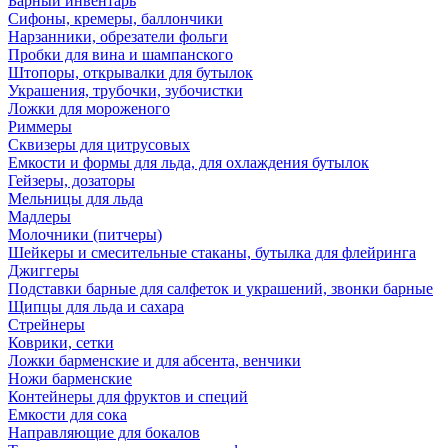
Барный инвентарь
Сифоны, кремеры, баллончики
Нарзанники, обрезатели фольги
Пробки для вина и шампанского
Штопоры, открывалки для бутылок
Украшения, трубочки, зубочистки
Ложки для мороженого
Риммеры
Сквизеры для цитрусовых
Емкости и формы для льда, для охлаждения бутылок
Гейзеры, дозаторы
Мельницы для льда
Мадлеры
Молочники (питчеры)
Шейкеры и смесительные стаканы, бутылка для флейринга
Джиггеры
Подставки барные для салфеток и украшений, звонки барные
Щипцы для льда и сахара
Стрейнеры
Коврики, сетки
Ложки барменские и для абсента, венчики
Ножи барменские
Контейнеры для фруктов и специй
Емкости для сока
Направляющие для бокалов