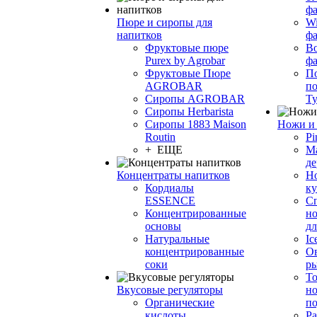
фа
Пюре и сиропы для
Wi
напитков
ф
Фруктовые пюре
Bo
Purex by Agrobar
ф
Фруктовые Пюре
По
AGROBAR
по
Сиропы AGROBAR
Т
Сиропы Herbarista
Сиропы 1883 Maison
Ножи и 
Routin
Pi
+ ЕЩЕ
М
де
Концентраты напитков
Но
Кордиалы
к
ESSENCE
С
Концентрированные
но
основы
дл
Натуральные
Ic
концентрированные
О
соки
р
То
Вкусовые регуляторы
но
Органические
по
кислоты
Ра