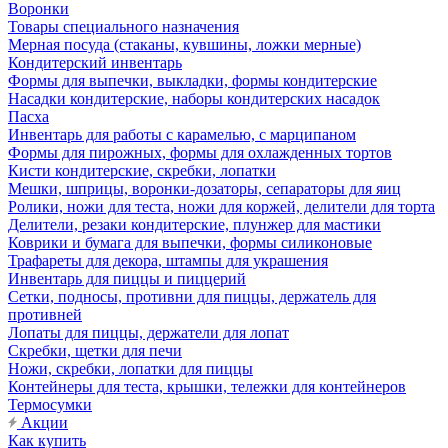
Воронки
Товары специального назначения
Мерная посуда (стаканы, кувшины, ложки мерные)
Кондитерский инвентарь
Формы для выпечки, выкладки, формы кондитерские
Насадки кондитерские, наборы кондитерских насадок
Пасха
Инвентарь для работы с карамелью, с марципаном
Формы для пирожных, формы для охлажденных тортов
Кисти кондитерские, скребки, лопатки
Мешки, шприцы, воронки-дозаторы, сепараторы для яиц
Ролики, ножи для теста, ножи для коржей, делители для торта
Делители, резаки кондитерские, плунжер для мастики
Коврики и бумага для выпечки, формы силиконовые
Трафареты для декора, штампы для украшения
Инвентарь для пиццы и пиццерий
Сетки, подносы, противни для пиццы, держатель для
противней
Лопаты для пиццы, держатели для лопат
Скребки, щетки для печи
Ножи, скребки, лопатки для пиццы
Контейнеры для теста, крышки, тележки для контейнеров
Термосумки
Акции
Как купить