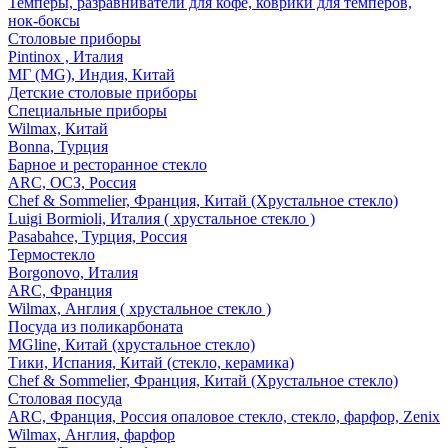
Темперы, разравниватели для кофе, коврики для темперов,
нок-боксы
Столовые приборы
Pintinox , Италия
МГ (MG), Индия, Китай
Детские столовые приборы
Специальные приборы
Wilmax, Китай
Bonna, Турция
Барное и ресторанное стекло
ARC, ОСЗ, Россия
Chef & Sommelier, Франция, Китай (Хрустальное стекло)
Luigi Bormioli, Италия ( хрустальное стекло )
Pasabahce, Турция, Россия
Термостекло
Borgonovo, Италия
ARC, Франция
Wilmax, Англия ( хрустальное стекло )
Посуда из поликарбоната
MGline, Китай (хрустальное стекло)
Тики, Испания, Китай (стекло, керамика)
Chef & Sommelier, Франция, Китай (Хрустальное стекло)
Столовая посуда
ARC, Франция, Россия опаловое стекло, стекло, фарфор, Zenix
Wilmax, Англия, фарфор