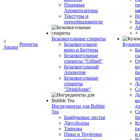
Пищевые
пе
Ароматизаторы
мя
Текстуры и
Н
пенообразователи
К
Ab
+
Безалкогольные спириты
Рецепты
Безалкогольное
Кухонн
Акции
вино и Биттеры
Ба
Безалкогольные
сы
спириты "Giffard"
О
Безалкогольный
ко
Аперитив
ба
Безалкогольные
к
спириты
Л
"DrinkSome"
С
До
ко
Ингредиенты для Bubble
дл
Tea
Си
Бамбуковые листья
бр
Джусболлы
Ко
Тапиока
п
Пики и Трубочки
и
для напитков
Я