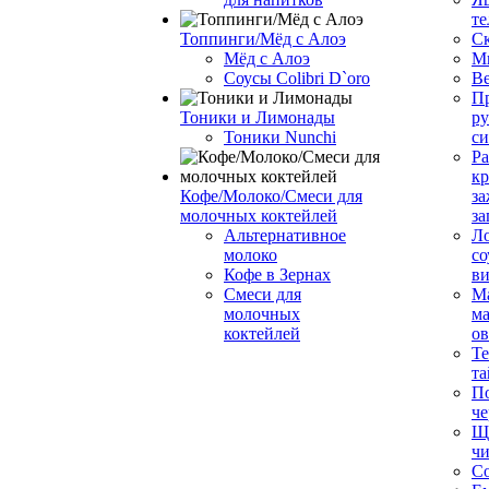
те
Топпинги/Мёд с Алоэ
С
Мёд с Алоэ
М
Соусы Colibri D`oro
В
Пр
Тоники и Лимонады
ру
Тоники Nunchi
с
Ра
к
Кофе/Молоко/Смеси для
за
молочных коктейлей
за
Альтернативное
Л
молоко
со
Кофе в Зернах
ви
Смеси для
М
молочных
ма
коктейлей
о
Т
та
П
че
Ще
чи
Со