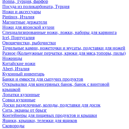
Bonna, Турция, фарфор
Посуда из поликарбоната, Турция
Ножи и аксессуары
Pintinox, Италия
Магнитные держатели
Ножи для японской кухни
Специализированные ножи, ложки, наборы для карвинга
Icel, Португалия
Овощечистки, рыбочистки
Точильные камни, ножеточки и мусаты, подставки для ножей
Разное (Кольчужные перчатки, крюки для мяса,топоры, пилы)
Ножницы
Китайские ножи
Abert, Италия
Кухонный инвентарь
Банки и емкости для сыпучих продуктов
Открывалки для консервных банок, банок с винтовой
крышкой
Лопатки кухонные
Совки кухонные
Доски разделочные, колоды, подставки для досок
Сита, экраны от брызг
Контейнеры для пищевых продуктов и крышки
Ящики, крышки, тележки для ящиков
Сковороды