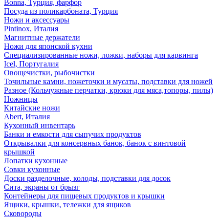
Bonna, Турция, фарфор
Посуда из поликарбоната, Турция
Ножи и аксессуары
Pintinox, Италия
Магнитные держатели
Ножи для японской кухни
Специализированные ножи, ложки, наборы для карвинга
Icel, Португалия
Овощечистки, рыбочистки
Точильные камни, ножеточки и мусаты, подставки для ножей
Разное (Кольчужные перчатки, крюки для мяса,топоры, пилы)
Ножницы
Китайские ножи
Abert, Италия
Кухонный инвентарь
Банки и емкости для сыпучих продуктов
Открывалки для консервных банок, банок с винтовой
крышкой
Лопатки кухонные
Совки кухонные
Доски разделочные, колоды, подставки для досок
Сита, экраны от брызг
Контейнеры для пищевых продуктов и крышки
Ящики, крышки, тележки для ящиков
Сковороды