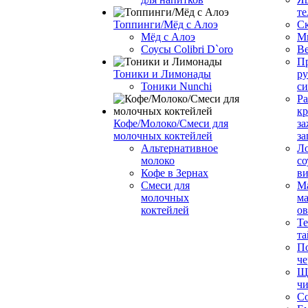
те
Топпинги/Мёд с Алоэ
С
Мёд с Алоэ
М
Соусы Colibri D`oro
В
Пр
Тоники и Лимонады
ру
Тоники Nunchi
с
Ра
к
Кофе/Молоко/Смеси для
за
молочных коктейлей
за
Альтернативное
Л
молоко
со
Кофе в Зернах
ви
Смеси для
М
молочных
ма
коктейлей
о
Т
та
П
че
Ще
чи
Со