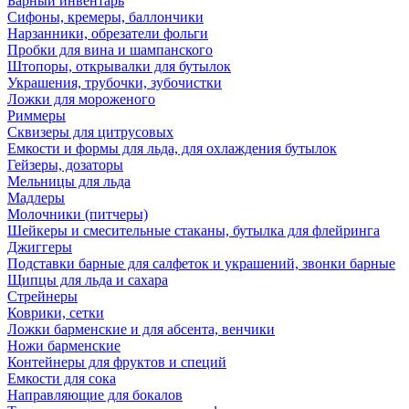
Барный инвентарь
Сифоны, кремеры, баллончики
Нарзанники, обрезатели фольги
Пробки для вина и шампанского
Штопоры, открывалки для бутылок
Украшения, трубочки, зубочистки
Ложки для мороженого
Риммеры
Сквизеры для цитрусовых
Емкости и формы для льда, для охлаждения бутылок
Гейзеры, дозаторы
Мельницы для льда
Мадлеры
Молочники (питчеры)
Шейкеры и смесительные стаканы, бутылка для флейринга
Джиггеры
Подставки барные для салфеток и украшений, звонки барные
Щипцы для льда и сахара
Стрейнеры
Коврики, сетки
Ложки барменские и для абсента, венчики
Ножи барменские
Контейнеры для фруктов и специй
Емкости для сока
Направляющие для бокалов