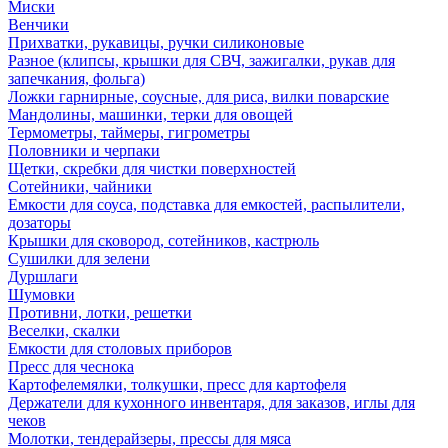
Миски
Венчики
Прихватки, рукавицы, ручки силиконовые
Разное (клипсы, крышки для СВЧ, зажигалки, рукав для
запечкания, фольга)
Ложки гарнирные, соусные, для риса, вилки поварские
Мандолины, машинки, терки для овощей
Термометры, таймеры, гигрометры
Половники и черпаки
Щетки, скребки для чистки поверхностей
Сотейники, чайники
Емкости для соуса, подставка для емкостей, распылители,
дозаторы
Крышки для сковород, сотейников, кастрюль
Сушилки для зелени
Дуршлаги
Шумовки
Противни, лотки, решетки
Веселки, скалки
Емкости для столовых приборов
Пресс для чеснока
Картофелемялки, толкушки, пресс для картофеля
Держатели для кухонного инвентаря, для заказов, иглы для
чеков
Молотки, тендерайзеры, прессы для мяса