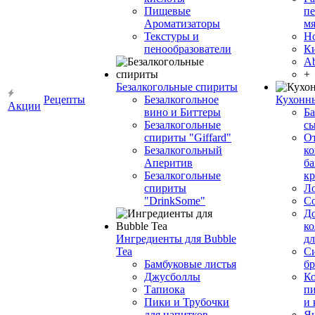
Пищевые
пе
Ароматизаторы
мя
Текстуры и
Н
пенообразователи
К
Ab
+
Безалкогольные спириты
Рецепты
Безалкогольное
Кухонн
Акции
вино и Биттеры
Ба
Безалкогольные
сы
спириты "Giffard"
О
Безалкогольный
ко
Аперитив
ба
Безалкогольные
к
спириты
Л
"DrinkSome"
С
До
ко
Ингредиенты для Bubble
дл
Tea
Си
Бамбуковые листья
бр
Джусболлы
Ко
Тапиока
п
Пики и Трубочки
и
для напитков
Я