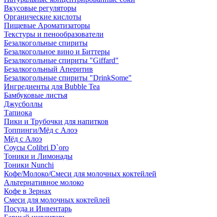
Вкусовые регуляторы
Органические кислоты
Пищевые Ароматизаторы
Текстуры и пенообразователи
Безалкогольные спириты
Безалкогольное вино и Биттеры
Безалкогольные спириты "Giffard"
Безалкогольный Аперитив
Безалкогольные спириты "DrinkSome"
Ингредиенты для Bubble Tea
Бамбуковые листья
Джусболлы
Тапиока
Пики и Трубочки для напитков
Топпинги/Мёд с Алоэ
Мёд с Алоэ
Соусы Colibri D`oro
Тоники и Лимонады
Тоники Nunchi
Кофе/Молоко/Смеси для молочных коктейлей
Альтернативное молоко
Кофе в Зернах
Смеси для молочных коктейлей
Посуда и Инвентарь