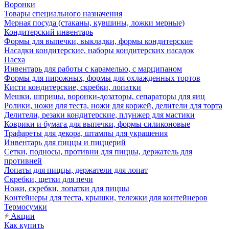
Воронки
Товары специального назначения
Мерная посуда (стаканы, кувшины, ложки мерные)
Кондитерский инвентарь
Формы для выпечки, выкладки, формы кондитерские
Насадки кондитерские, наборы кондитерских насадок
Пасха
Инвентарь для работы с карамелью, с марципаном
Формы для пирожных, формы для охлажденных тортов
Кисти кондитерские, скребки, лопатки
Мешки, шприцы, воронки-дозаторы, сепараторы для яиц
Ролики, ножи для теста, ножи для коржей, делители для торта
Делители, резаки кондитерские, плунжер для мастики
Коврики и бумага для выпечки, формы силиконовые
Трафареты для декора, штампы для украшения
Инвентарь для пиццы и пиццерий
Сетки, подносы, противни для пиццы, держатель для
противней
Лопаты для пиццы, держатели для лопат
Скребки, щетки для печи
Ножи, скребки, лопатки для пиццы
Контейнеры для теста, крышки, тележки для контейнеров
Термосумки
Акции
Как купить