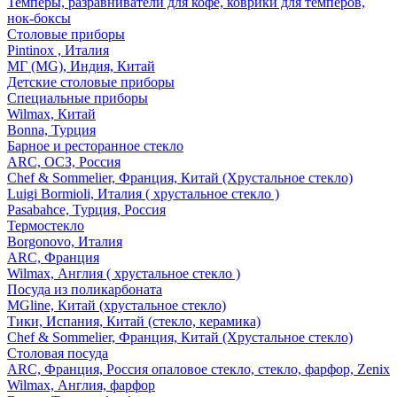
Темперы, разравниватели для кофе, коврики для темперов,
нок-боксы
Столовые приборы
Pintinox , Италия
МГ (MG), Индия, Китай
Детские столовые приборы
Специальные приборы
Wilmax, Китай
Bonna, Турция
Барное и ресторанное стекло
ARC, ОСЗ, Россия
Chef & Sommelier, Франция, Китай (Хрустальное стекло)
Luigi Bormioli, Италия ( хрустальное стекло )
Pasabahce, Турция, Россия
Термостекло
Borgonovo, Италия
ARC, Франция
Wilmax, Англия ( хрустальное стекло )
Посуда из поликарбоната
MGline, Китай (хрустальное стекло)
Тики, Испания, Китай (стекло, керамика)
Chef & Sommelier, Франция, Китай (Хрустальное стекло)
Столовая посуда
ARC, Франция, Россия опаловое стекло, стекло, фарфор, Zenix
Wilmax, Англия, фарфор