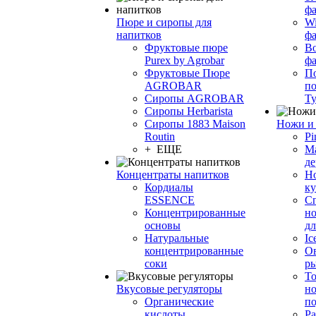
фа
Пюре и сиропы для
Wi
напитков
ф
Фруктовые пюре
Bo
Purex by Agrobar
ф
Фруктовые Пюре
По
AGROBAR
по
Сиропы AGROBAR
Т
Сиропы Herbarista
Сиропы 1883 Maison
Ножи и 
Routin
Pi
+ ЕЩЕ
М
де
Концентраты напитков
Но
Кордиалы
к
ESSENCE
С
Концентрированные
но
основы
дл
Натуральные
Ic
концентрированные
О
соки
р
То
Вкусовые регуляторы
но
Органические
по
кислоты
Ра