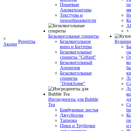
Пищевые
пе
Ароматизаторы
мя
Текстуры и
Н
пенообразователи
К
Ab
+
Безалкогольные спириты
Рецепты
Безалкогольное
Кухонн
Акции
вино и Биттеры
Ба
Безалкогольные
сы
спириты "Giffard"
О
Безалкогольный
ко
Аперитив
ба
Безалкогольные
к
спириты
Л
"DrinkSome"
С
До
ко
Ингредиенты для Bubble
дл
Tea
Си
Бамбуковые листья
бр
Джусболлы
Ко
Тапиока
п
Пики и Трубочки
и
для напитков
Я