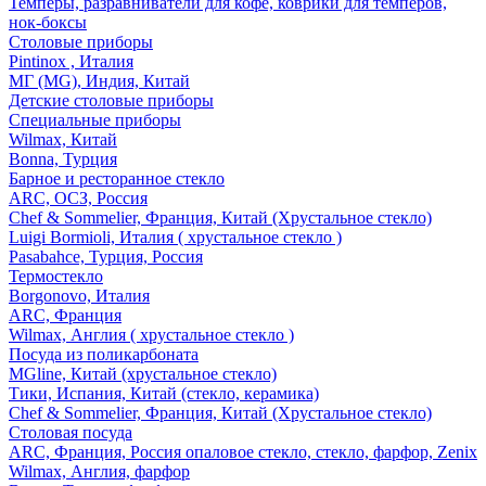
Темперы, разравниватели для кофе, коврики для темперов,
нок-боксы
Столовые приборы
Pintinox , Италия
МГ (MG), Индия, Китай
Детские столовые приборы
Специальные приборы
Wilmax, Китай
Bonna, Турция
Барное и ресторанное стекло
ARC, ОСЗ, Россия
Chef & Sommelier, Франция, Китай (Хрустальное стекло)
Luigi Bormioli, Италия ( хрустальное стекло )
Pasabahce, Турция, Россия
Термостекло
Borgonovo, Италия
ARC, Франция
Wilmax, Англия ( хрустальное стекло )
Посуда из поликарбоната
MGline, Китай (хрустальное стекло)
Тики, Испания, Китай (стекло, керамика)
Chef & Sommelier, Франция, Китай (Хрустальное стекло)
Столовая посуда
ARC, Франция, Россия опаловое стекло, стекло, фарфор, Zenix
Wilmax, Англия, фарфор