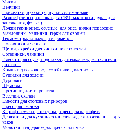
Миски
Венчики
Прихватки, рукавицы, ручки силиконовые
Разное (клипсы, крышки для СВЧ, зажигалки, рукав для
запечкания, фольга)
Ложки гарнирные, соусные, для риса, вилки поварские
Мандолины, машинки, терки для овощей
Термометры, таймеры, гигрометры
Половники и черпаки
Щетки, скребки для чистки поверхностей
Сотейники, чайники
Емкости для соуса, подставка для емкостей, распылители,
дозаторы
Крышки для сковород, сотейников, кастрюль
Сушилки для зелени
Дуршлаги
Шумовки
Противни, лотки, решетки
Веселки, скалки
Емкости для столовых приборов
Пресс для чеснока
Картофелемялки, толкушки, пресс для картофеля
Держатели для кухонного инвентаря, для заказов, иглы для
чеков
Молотки, тендерайзеры, прессы для мяса