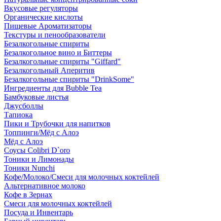
Вкусовые регуляторы
Органические кислоты
Пищевые Ароматизаторы
Текстуры и пенообразователи
Безалкогольные спириты
Безалкогольное вино и Биттеры
Безалкогольные спириты "Giffard"
Безалкогольный Аперитив
Безалкогольные спириты "DrinkSome"
Ингредиенты для Bubble Tea
Бамбуковые листья
Джусболлы
Тапиока
Пики и Трубочки для напитков
Топпинги/Мёд с Алоэ
Мёд с Алоэ
Соусы Colibri D`oro
Тоники и Лимонады
Тоники Nunchi
Кофе/Молоко/Смеси для молочных коктейлей
Альтернативное молоко
Кофе в Зернах
Смеси для молочных коктейлей
Посуда и Инвентарь