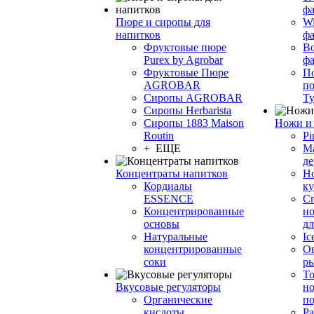
фа
Пюре и сиропы для
Wi
напитков
ф
Фруктовые пюре
Bo
Purex by Agrobar
ф
Фруктовые Пюре
По
AGROBAR
по
Сиропы AGROBAR
Т
Сиропы Herbarista
Сиропы 1883 Maison
Ножи и 
Routin
Pi
+ ЕЩЕ
М
де
Концентраты напитков
Но
Кордиалы
к
ESSENCE
С
Концентрированные
но
основы
дл
Натуральные
Ic
концентрированные
О
соки
р
То
Вкусовые регуляторы
но
Органические
по
кислоты
Ра