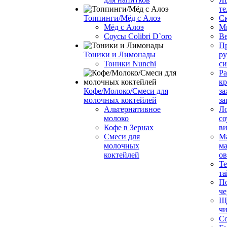
те
Топпинги/Мёд с Алоэ
С
Мёд с Алоэ
М
Соусы Colibri D`oro
В
Пр
Тоники и Лимонады
ру
Тоники Nunchi
с
Ра
к
Кофе/Молоко/Смеси для
за
молочных коктейлей
за
Альтернативное
Л
молоко
со
Кофе в Зернах
ви
Смеси для
М
молочных
ма
коктейлей
о
Т
та
П
че
Ще
чи
Со