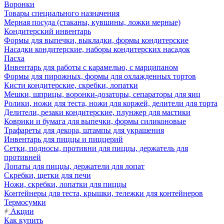
Воронки
Товары специального назначения
Мерная посуда (стаканы, кувшины, ложки мерные)
Кондитерский инвентарь
Формы для выпечки, выкладки, формы кондитерские
Насадки кондитерские, наборы кондитерских насадок
Пасха
Инвентарь для работы с карамелью, с марципаном
Формы для пирожных, формы для охлажденных тортов
Кисти кондитерские, скребки, лопатки
Мешки, шприцы, воронки-дозаторы, сепараторы для яиц
Ролики, ножи для теста, ножи для коржей, делители для торта
Делители, резаки кондитерские, плунжер для мастики
Коврики и бумага для выпечки, формы силиконовые
Трафареты для декора, штампы для украшения
Инвентарь для пиццы и пиццерий
Сетки, подносы, противни для пиццы, держатель для
противней
Лопаты для пиццы, держатели для лопат
Скребки, щетки для печи
Ножи, скребки, лопатки для пиццы
Контейнеры для теста, крышки, тележки для контейнеров
Термосумки
Акции
Как купить