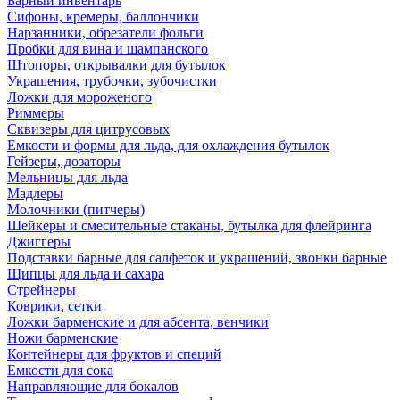
Барный инвентарь
Сифоны, кремеры, баллончики
Нарзанники, обрезатели фольги
Пробки для вина и шампанского
Штопоры, открывалки для бутылок
Украшения, трубочки, зубочистки
Ложки для мороженого
Риммеры
Сквизеры для цитрусовых
Емкости и формы для льда, для охлаждения бутылок
Гейзеры, дозаторы
Мельницы для льда
Мадлеры
Молочники (питчеры)
Шейкеры и смесительные стаканы, бутылка для флейринга
Джиггеры
Подставки барные для салфеток и украшений, звонки барные
Щипцы для льда и сахара
Стрейнеры
Коврики, сетки
Ложки барменские и для абсента, венчики
Ножи барменские
Контейнеры для фруктов и специй
Емкости для сока
Направляющие для бокалов