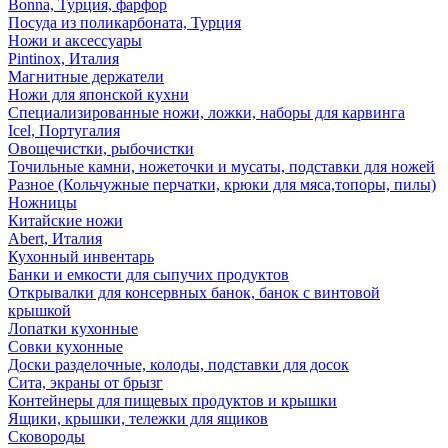
Bonna, Турция, фарфор
Посуда из поликарбоната, Турция
Ножи и аксессуары
Pintinox, Италия
Магнитные держатели
Ножи для японской кухни
Специализированные ножи, ложки, наборы для карвинга
Icel, Португалия
Овощечистки, рыбочистки
Точильные камни, ножеточки и мусаты, подставки для ножей
Разное (Кольчужные перчатки, крюки для мяса,топоры, пилы)
Ножницы
Китайские ножи
Abert, Италия
Кухонный инвентарь
Банки и емкости для сыпучих продуктов
Открывалки для консервных банок, банок с винтовой
крышкой
Лопатки кухонные
Совки кухонные
Доски разделочные, колоды, подставки для досок
Сита, экраны от брызг
Контейнеры для пищевых продуктов и крышки
Ящики, крышки, тележки для ящиков
Сковороды