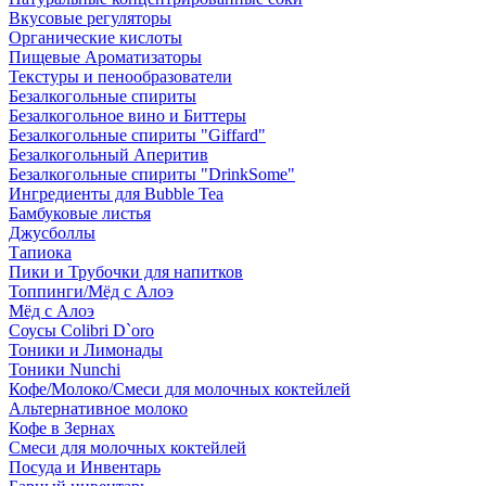
Вкусовые регуляторы
Органические кислоты
Пищевые Ароматизаторы
Текстуры и пенообразователи
Безалкогольные спириты
Безалкогольное вино и Биттеры
Безалкогольные спириты "Giffard"
Безалкогольный Аперитив
Безалкогольные спириты "DrinkSome"
Ингредиенты для Bubble Tea
Бамбуковые листья
Джусболлы
Тапиока
Пики и Трубочки для напитков
Топпинги/Мёд с Алоэ
Мёд с Алоэ
Соусы Colibri D`oro
Тоники и Лимонады
Тоники Nunchi
Кофе/Молоко/Смеси для молочных коктейлей
Альтернативное молоко
Кофе в Зернах
Смеси для молочных коктейлей
Посуда и Инвентарь