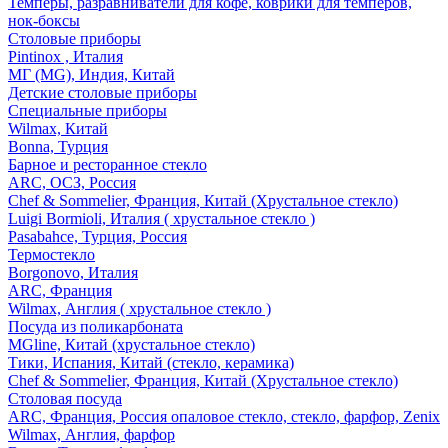
Темперы, разравниватели для кофе, коврики для темперов,
нок-боксы
Столовые приборы
Pintinox , Италия
МГ (MG), Индия, Китай
Детские столовые приборы
Специальные приборы
Wilmax, Китай
Bonna, Турция
Барное и ресторанное стекло
ARC, ОСЗ, Россия
Chef & Sommelier, Франция, Китай (Хрустальное стекло)
Luigi Bormioli, Италия ( хрустальное стекло )
Pasabahce, Турция, Россия
Термостекло
Borgonovo, Италия
ARC, Франция
Wilmax, Англия ( хрустальное стекло )
Посуда из поликарбоната
MGline, Китай (хрустальное стекло)
Тики, Испания, Китай (стекло, керамика)
Chef & Sommelier, Франция, Китай (Хрустальное стекло)
Столовая посуда
ARC, Франция, Россия опаловое стекло, стекло, фарфор, Zenix
Wilmax, Англия, фарфор