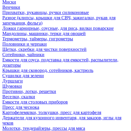
Миски
Венчики
Прихватки, рукавицы, ручки силиконовые
Разное (клипсы, крышки для СВЧ, зажигалки, рукав для
запечкания, фольга)
Ложки гарнирные, соусные, для риса, вилки поварские
Мандолины, машинки, терки для овощей
Термометры, таймеры, гигрометры
Половники и черпаки
Щетки, скребки для чистки поверхностей
Сотейники, чайники
Емкости для соуса, подставка для емкостей, распылители,
дозаторы
Крышки для сковород, сотейников, кастрюль
Сушилки для зелени
Дуршлаги
Шумовки
Противни, лотки, решетки
Веселки, скалки
Емкости для столовых приборов
Пресс для чеснока
Картофелемялки, толкушки, пресс для картофеля
Держатели для кухонного инвентаря, для заказов, иглы для
чеков
Молотки, тендерайзеры, прессы для мяса