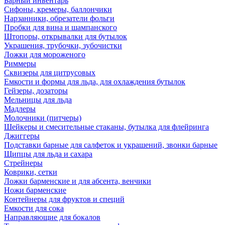
Барный инвентарь
Сифоны, кремеры, баллончики
Нарзанники, обрезатели фольги
Пробки для вина и шампанского
Штопоры, открывалки для бутылок
Украшения, трубочки, зубочистки
Ложки для мороженого
Риммеры
Сквизеры для цитрусовых
Емкости и формы для льда, для охлаждения бутылок
Гейзеры, дозаторы
Мельницы для льда
Мадлеры
Молочники (питчеры)
Шейкеры и смесительные стаканы, бутылка для флейринга
Джиггеры
Подставки барные для салфеток и украшений, звонки барные
Щипцы для льда и сахара
Стрейнеры
Коврики, сетки
Ложки барменские и для абсента, венчики
Ножи барменские
Контейнеры для фруктов и специй
Емкости для сока
Направляющие для бокалов