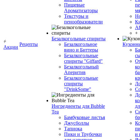
Пищевые
пе
Ароматизаторы
мя
Текстуры и
Н
пенообразователи
К
Ab
+
Безалкогольные спириты
Рецепты
Безалкогольное
Кухонн
Акции
вино и Биттеры
Ба
Безалкогольные
сы
спириты "Giffard"
О
Безалкогольный
ко
Аперитив
ба
Безалкогольные
к
спириты
Л
"DrinkSome"
С
До
ко
Ингредиенты для Bubble
дл
Tea
Си
Бамбуковые листья
бр
Джусболлы
Ко
Тапиока
п
Пики и Трубочки
и
для напитков
Я