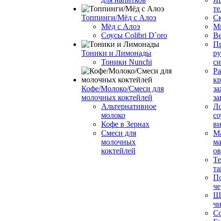
те
Топпинги/Мёд с Алоэ
С
Мёд с Алоэ
М
Соусы Colibri D`oro
В
Пр
Тоники и Лимонады
ру
Тоники Nunchi
с
Ра
к
Кофе/Молоко/Смеси для
за
молочных коктейлей
за
Альтернативное
Л
молоко
со
Кофе в Зернах
ви
Смеси для
М
молочных
ма
коктейлей
о
Т
та
П
че
Ще
чи
Со