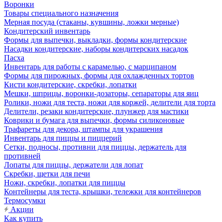
Воронки
Товары специального назначения
Мерная посуда (стаканы, кувшины, ложки мерные)
Кондитерский инвентарь
Формы для выпечки, выкладки, формы кондитерские
Насадки кондитерские, наборы кондитерских насадок
Пасха
Инвентарь для работы с карамелью, с марципаном
Формы для пирожных, формы для охлажденных тортов
Кисти кондитерские, скребки, лопатки
Мешки, шприцы, воронки-дозаторы, сепараторы для яиц
Ролики, ножи для теста, ножи для коржей, делители для торта
Делители, резаки кондитерские, плунжер для мастики
Коврики и бумага для выпечки, формы силиконовые
Трафареты для декора, штампы для украшения
Инвентарь для пиццы и пиццерий
Сетки, подносы, противни для пиццы, держатель для
противней
Лопаты для пиццы, держатели для лопат
Скребки, щетки для печи
Ножи, скребки, лопатки для пиццы
Контейнеры для теста, крышки, тележки для контейнеров
Термосумки
Акции
Как купить