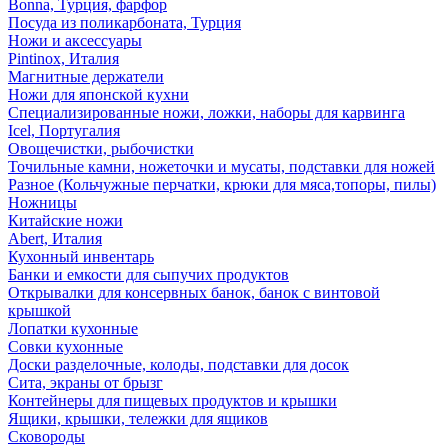
Bonna, Турция, фарфор
Посуда из поликарбоната, Турция
Ножи и аксессуары
Pintinox, Италия
Магнитные держатели
Ножи для японской кухни
Специализированные ножи, ложки, наборы для карвинга
Icel, Португалия
Овощечистки, рыбочистки
Точильные камни, ножеточки и мусаты, подставки для ножей
Разное (Кольчужные перчатки, крюки для мяса,топоры, пилы)
Ножницы
Китайские ножи
Abert, Италия
Кухонный инвентарь
Банки и емкости для сыпучих продуктов
Открывалки для консервных банок, банок с винтовой
крышкой
Лопатки кухонные
Совки кухонные
Доски разделочные, колоды, подставки для досок
Сита, экраны от брызг
Контейнеры для пищевых продуктов и крышки
Ящики, крышки, тележки для ящиков
Сковороды