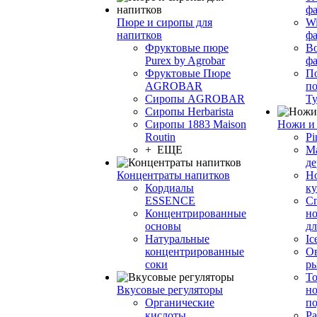
фа
Пюре и сиропы для
Wi
напитков
ф
Фруктовые пюре
Bo
Purex by Agrobar
ф
Фруктовые Пюре
По
AGROBAR
по
Сиропы AGROBAR
Т
Сиропы Herbarista
Сиропы 1883 Maison
Ножи и 
Routin
Pi
+ ЕЩЕ
М
де
Концентраты напитков
Но
Кордиалы
к
ESSENCE
С
Концентрированные
но
основы
дл
Натуральные
Ic
концентрированные
О
соки
р
То
Вкусовые регуляторы
но
Органические
по
кислоты
Ра