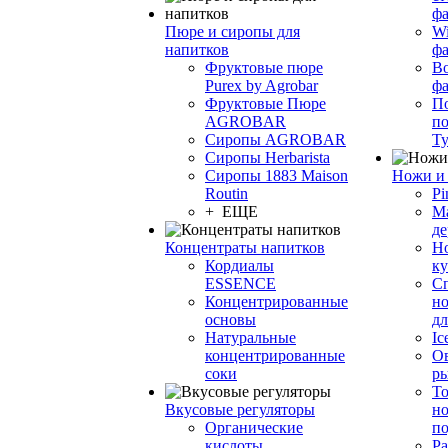
фа
Пюре и сиропы для
Wi
напитков
ф
Фруктовые пюре
Bo
Purex by Agrobar
ф
Фруктовые Пюре
По
AGROBAR
по
Сиропы AGROBAR
Т
Сиропы Herbarista
Сиропы 1883 Maison
Ножи и 
Routin
Pi
+ ЕЩЕ
М
де
Концентраты напитков
Но
Кордиалы
к
ESSENCE
С
Концентрированные
но
основы
дл
Натуральные
Ic
концентрированные
О
соки
р
То
Вкусовые регуляторы
но
Органические
по
кислоты
Ра