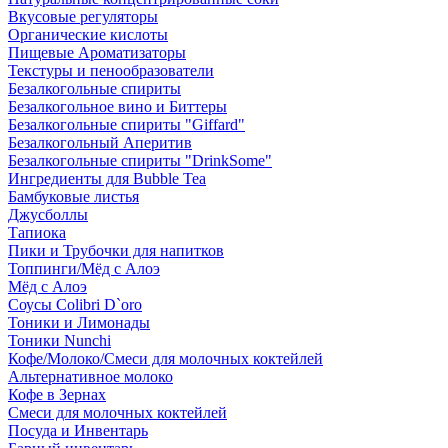
Вкусовые регуляторы
Органические кислоты
Пищевые Ароматизаторы
Текстуры и пенообразователи
Безалкогольные спириты
Безалкогольное вино и Биттеры
Безалкогольные спириты "Giffard"
Безалкогольный Аперитив
Безалкогольные спириты "DrinkSome"
Ингредиенты для Bubble Tea
Бамбуковые листья
Джусболлы
Тапиока
Пики и Трубочки для напитков
Топпинги/Мёд с Алоэ
Мёд с Алоэ
Соусы Colibri D`oro
Тоники и Лимонады
Тоники Nunchi
Кофе/Молоко/Смеси для молочных коктейлей
Альтернативное молоко
Кофе в Зернах
Смеси для молочных коктейлей
Посуда и Инвентарь