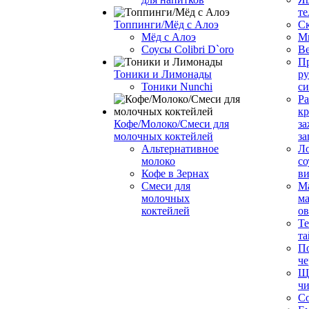
те
Топпинги/Мёд с Алоэ
С
Мёд с Алоэ
М
Соусы Colibri D`oro
В
Пр
Тоники и Лимонады
ру
Тоники Nunchi
с
Ра
к
Кофе/Молоко/Смеси для
за
молочных коктейлей
за
Альтернативное
Л
молоко
со
Кофе в Зернах
ви
Смеси для
М
молочных
ма
коктейлей
о
Т
та
П
че
Ще
чи
Со