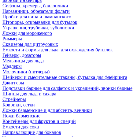
Барный инвентарь
Сифоны, кремеры, баллончики
Нарзанники, обрезатели фольги
Пробки для вина и шампанского
Штопоры, открывалки для бутылок
Украшения, трубочки, зубочистки
Ложки для мороженого
Риммеры
Сквизеры для цитрусовых
Емкости и формы для льда, для охлаждения бутылок
Гейзеры, дозаторы
Мельницы для льда
Мадлеры
Молочники (питчеры)
Шейкеры и смесительные стаканы, бутылка для флейринга
Джиггеры
Подставки барные для салфеток и украшений, звонки барные
Щипцы для льда и сахара
Стрейнеры
Коврики, сетки
Ложки барменские и для абсента, венчики
Ножи барменские
Контейнеры для фруктов и специй
Емкости для сока
Направляющие для бокалов