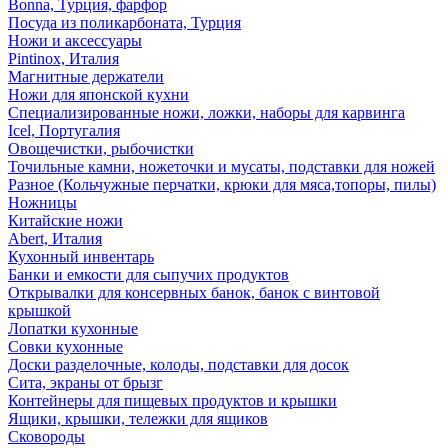
Bonna, Турция, фарфор
Посуда из поликарбоната, Турция
Ножи и аксессуары
Pintinox, Италия
Магнитные держатели
Ножи для японской кухни
Специализированные ножи, ложки, наборы для карвинга
Icel, Португалия
Овощечистки, рыбочистки
Точильные камни, ножеточки и мусаты, подставки для ножей
Разное (Кольчужные перчатки, крюки для мяса,топоры, пилы)
Ножницы
Китайские ножи
Abert, Италия
Кухонный инвентарь
Банки и емкости для сыпучих продуктов
Открывалки для консервных банок, банок с винтовой
крышкой
Лопатки кухонные
Совки кухонные
Доски разделочные, колоды, подставки для досок
Сита, экраны от брызг
Контейнеры для пищевых продуктов и крышки
Ящики, крышки, тележки для ящиков
Сковороды