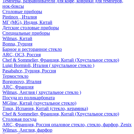
Темперы, разравниватели для кофе, коврики для темперов,
нок-боксы
Столовые приборы
Pintinox , Италия
МГ (MG), Индия, Китай
Детские столовые приборы
Специальные приборы
Wilmax, Китай
Bonna, Турция
Барное и ресторанное стекло
ARC, ОСЗ, Россия
Chef & Sommelier, Франция, Китай (Хрустальное стекло)
Luigi Bormioli, Италия ( хрустальное стекло )
Pasabahce, Турция, Россия
Термостекло
Borgonovo, Италия
ARC, Франция
Wilmax, Англия ( хрустальное стекло )
Посуда из поликарбоната
MGline, Китай (хрустальное стекло)
Тики, Испания, Китай (стекло, керамика)
Chef & Sommelier, Франция, Китай (Хрустальное стекло)
Столовая посуда
ARC, Франция, Россия опаловое стекло, стекло, фарфор, Zenix
Wilmax, Англия, фарфор