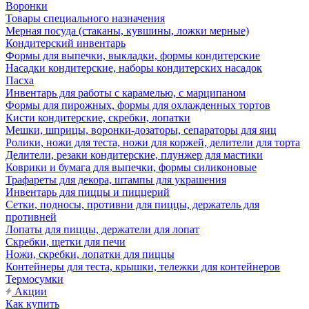
Воронки
Товары специального назначения
Мерная посуда (стаканы, кувшины, ложки мерные)
Кондитерский инвентарь
Формы для выпечки, выкладки, формы кондитерские
Насадки кондитерские, наборы кондитерских насадок
Пасха
Инвентарь для работы с карамелью, с марципаном
Формы для пирожных, формы для охлажденных тортов
Кисти кондитерские, скребки, лопатки
Мешки, шприцы, воронки-дозаторы, сепараторы для яиц
Ролики, ножи для теста, ножи для коржей, делители для торта
Делители, резаки кондитерские, плунжер для мастики
Коврики и бумага для выпечки, формы силиконовые
Трафареты для декора, штампы для украшения
Инвентарь для пиццы и пиццерий
Сетки, подносы, противни для пиццы, держатель для
противней
Лопаты для пиццы, держатели для лопат
Скребки, щетки для печи
Ножи, скребки, лопатки для пиццы
Контейнеры для теста, крышки, тележки для контейнеров
Термосумки
Акции
Как купить