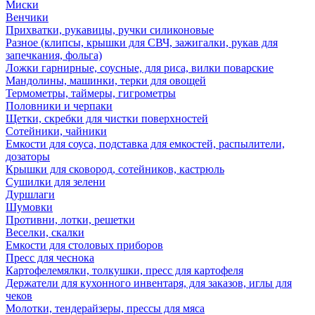
Миски
Венчики
Прихватки, рукавицы, ручки силиконовые
Разное (клипсы, крышки для СВЧ, зажигалки, рукав для
запечкания, фольга)
Ложки гарнирные, соусные, для риса, вилки поварские
Мандолины, машинки, терки для овощей
Термометры, таймеры, гигрометры
Половники и черпаки
Щетки, скребки для чистки поверхностей
Сотейники, чайники
Емкости для соуса, подставка для емкостей, распылители,
дозаторы
Крышки для сковород, сотейников, кастрюль
Сушилки для зелени
Дуршлаги
Шумовки
Противни, лотки, решетки
Веселки, скалки
Емкости для столовых приборов
Пресс для чеснока
Картофелемялки, толкушки, пресс для картофеля
Держатели для кухонного инвентаря, для заказов, иглы для
чеков
Молотки, тендерайзеры, прессы для мяса