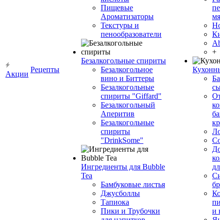
Пищевые
пе
Ароматизаторы
мя
Текстуры и
Н
пенообразователи
К
Ab
+
Безалкогольные спириты
Рецепты
Безалкогольное
Кухонн
Акции
вино и Биттеры
Ба
Безалкогольные
сы
спириты "Giffard"
О
Безалкогольный
ко
Аперитив
ба
Безалкогольные
к
спириты
Л
"DrinkSome"
С
До
ко
Ингредиенты для Bubble
дл
Tea
Си
Бамбуковые листья
бр
Джусболлы
Ко
Тапиока
п
Пики и Трубочки
и
для напитков
Я