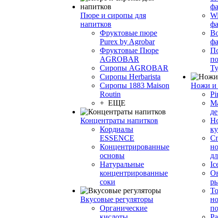
фа
Пюре и сиропы для
Wi
напитков
ф
Фруктовые пюре
Bo
Purex by Agrobar
ф
Фруктовые Пюре
По
AGROBAR
по
Сиропы AGROBAR
Т
Сиропы Herbarista
Сиропы 1883 Maison
Ножи и 
Routin
Pi
+ ЕЩЕ
М
де
Концентраты напитков
Но
Кордиалы
к
ESSENCE
С
Концентрированные
но
основы
дл
Натуральные
Ic
концентрированные
О
соки
р
То
Вкусовые регуляторы
но
Органические
по
кислоты
Ра