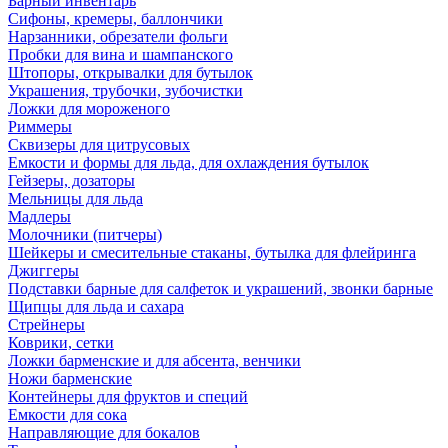
Барный инвентарь
Сифоны, кремеры, баллончики
Нарзанники, обрезатели фольги
Пробки для вина и шампанского
Штопоры, открывалки для бутылок
Украшения, трубочки, зубочистки
Ложки для мороженого
Риммеры
Сквизеры для цитрусовых
Емкости и формы для льда, для охлаждения бутылок
Гейзеры, дозаторы
Мельницы для льда
Мадлеры
Молочники (питчеры)
Шейкеры и смесительные стаканы, бутылка для флейринга
Джиггеры
Подставки барные для салфеток и украшений, звонки барные
Щипцы для льда и сахара
Стрейнеры
Коврики, сетки
Ложки барменские и для абсента, венчики
Ножи барменские
Контейнеры для фруктов и специй
Емкости для сока
Направляющие для бокалов