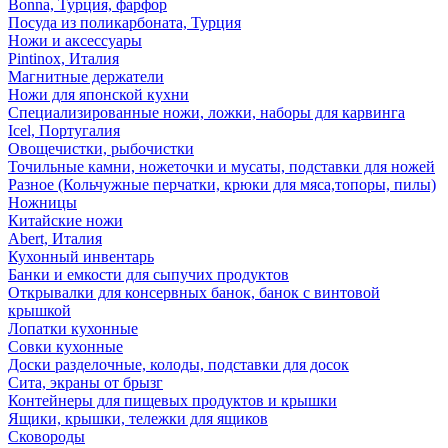
Bonna, Турция, фарфор
Посуда из поликарбоната, Турция
Ножи и аксессуары
Pintinox, Италия
Магнитные держатели
Ножи для японской кухни
Специализированные ножи, ложки, наборы для карвинга
Icel, Португалия
Овощечистки, рыбочистки
Точильные камни, ножеточки и мусаты, подставки для ножей
Разное (Кольчужные перчатки, крюки для мяса,топоры, пилы)
Ножницы
Китайские ножи
Abert, Италия
Кухонный инвентарь
Банки и емкости для сыпучих продуктов
Открывалки для консервных банок, банок с винтовой
крышкой
Лопатки кухонные
Совки кухонные
Доски разделочные, колоды, подставки для досок
Сита, экраны от брызг
Контейнеры для пищевых продуктов и крышки
Ящики, крышки, тележки для ящиков
Сковороды