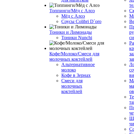
те
Топпинги/Мёд с Алоэ
С
Мёд с Алоэ
М
Соусы Colibri D`oro
В
Пр
Тоники и Лимонады
ру
Тоники Nunchi
с
Ра
к
Кофе/Молоко/Смеси для
за
молочных коктейлей
за
Альтернативное
Л
молоко
со
Кофе в Зернах
ви
Смеси для
М
молочных
ма
коктейлей
о
Т
та
П
че
Ще
чи
Со