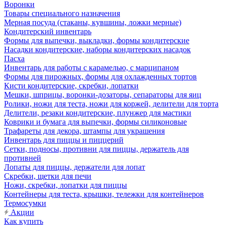
Воронки
Товары специального назначения
Мерная посуда (стаканы, кувшины, ложки мерные)
Кондитерский инвентарь
Формы для выпечки, выкладки, формы кондитерские
Насадки кондитерские, наборы кондитерских насадок
Пасха
Инвентарь для работы с карамелью, с марципаном
Формы для пирожных, формы для охлажденных тортов
Кисти кондитерские, скребки, лопатки
Мешки, шприцы, воронки-дозаторы, сепараторы для яиц
Ролики, ножи для теста, ножи для коржей, делители для торта
Делители, резаки кондитерские, плунжер для мастики
Коврики и бумага для выпечки, формы силиконовые
Трафареты для декора, штампы для украшения
Инвентарь для пиццы и пиццерий
Сетки, подносы, противни для пиццы, держатель для
противней
Лопаты для пиццы, держатели для лопат
Скребки, щетки для печи
Ножи, скребки, лопатки для пиццы
Контейнеры для теста, крышки, тележки для контейнеров
Термосумки
Акции
Как купить