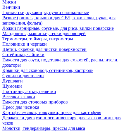
Миски
Венчики
Прихватки, рукавицы, ручки силиконовые
Разное (клипсы, крышки для СВЧ, зажигалки, рукав для
запечкания, фольга)
Ложки гарнирные, соусные, для риса, вилки поварские
Мандолины, машинки, терки для овощей
Термометры, таймеры, гигрометры
Половники и черпаки
Щетки, скребки для чистки поверхностей
Сотейники, чайники
Емкости для соуса, подставка для емкостей, распылители,
дозаторы
Крышки для сковород, сотейников, кастрюль
Сушилки для зелени
Дуршлаги
Шумовки
Противни, лотки, решетки
Веселки, скалки
Емкости для столовых приборов
Пресс для чеснока
Картофелемялки, толкушки, пресс для картофеля
Держатели для кухонного инвентаря, для заказов, иглы для
чеков
Молотки, тендерайзеры, прессы для мяса