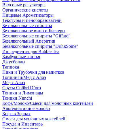
Вкусовые регуляторы
Органические кислоты
Пищевые Ароматизаторы
Текстуры и пенообразователи
Безалкогольные спириты
Безалкогольное вино и Биттеры
Безалкогольные спириты "Giffard"
Безалкогольный Аперитив
Безалкогольные спириты "DrinkSome"
Ингредиенты для Bubble Tea
Бамбуковые листья
Джусболлы
Тапиока
Пики и Трубочки для напитков
Топпинги/Мёд с Алоэ
Мёд с Алоэ
Соусы Colibri D`oro
Тоники и Лимонады
Тоники Nunchi
Кофе/Молоко/Смеси для молочных коктейлей
Альтернативное молоко
Кофе в Зернах
Смеси для молочных коктейлей
Посуда и Инвентарь