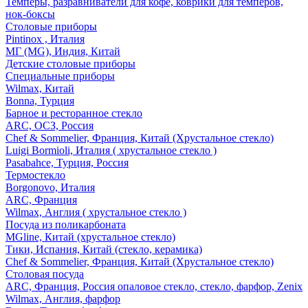
Темперы, разравниватели для кофе, коврики для темперов,
нок-боксы
Столовые приборы
Pintinox , Италия
МГ (MG), Индия, Китай
Детские столовые приборы
Специальные приборы
Wilmax, Китай
Bonna, Турция
Барное и ресторанное стекло
ARC, ОСЗ, Россия
Chef & Sommelier, Франция, Китай (Хрустальное стекло)
Luigi Bormioli, Италия ( хрустальное стекло )
Pasabahce, Турция, Россия
Термостекло
Borgonovo, Италия
ARC, Франция
Wilmax, Англия ( хрустальное стекло )
Посуда из поликарбоната
MGline, Китай (хрустальное стекло)
Тики, Испания, Китай (стекло, керамика)
Chef & Sommelier, Франция, Китай (Хрустальное стекло)
Столовая посуда
ARC, Франция, Россия опаловое стекло, стекло, фарфор, Zenix
Wilmax, Англия, фарфор