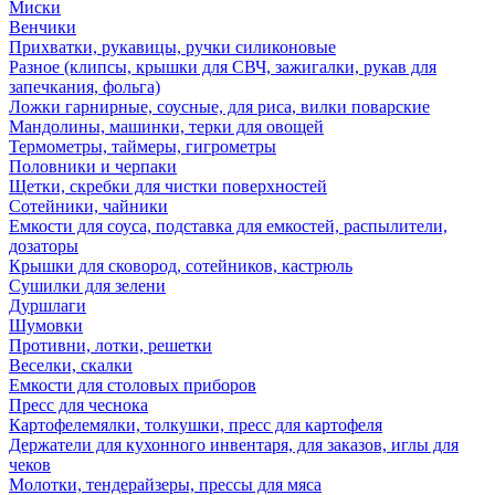
Миски
Венчики
Прихватки, рукавицы, ручки силиконовые
Разное (клипсы, крышки для СВЧ, зажигалки, рукав для
запечкания, фольга)
Ложки гарнирные, соусные, для риса, вилки поварские
Мандолины, машинки, терки для овощей
Термометры, таймеры, гигрометры
Половники и черпаки
Щетки, скребки для чистки поверхностей
Сотейники, чайники
Емкости для соуса, подставка для емкостей, распылители,
дозаторы
Крышки для сковород, сотейников, кастрюль
Сушилки для зелени
Дуршлаги
Шумовки
Противни, лотки, решетки
Веселки, скалки
Емкости для столовых приборов
Пресс для чеснока
Картофелемялки, толкушки, пресс для картофеля
Держатели для кухонного инвентаря, для заказов, иглы для
чеков
Молотки, тендерайзеры, прессы для мяса