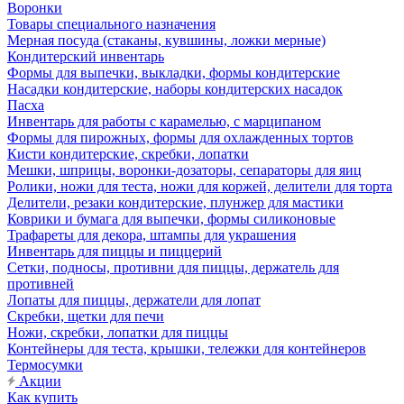
Воронки
Товары специального назначения
Мерная посуда (стаканы, кувшины, ложки мерные)
Кондитерский инвентарь
Формы для выпечки, выкладки, формы кондитерские
Насадки кондитерские, наборы кондитерских насадок
Пасха
Инвентарь для работы с карамелью, с марципаном
Формы для пирожных, формы для охлажденных тортов
Кисти кондитерские, скребки, лопатки
Мешки, шприцы, воронки-дозаторы, сепараторы для яиц
Ролики, ножи для теста, ножи для коржей, делители для торта
Делители, резаки кондитерские, плунжер для мастики
Коврики и бумага для выпечки, формы силиконовые
Трафареты для декора, штампы для украшения
Инвентарь для пиццы и пиццерий
Сетки, подносы, противни для пиццы, держатель для
противней
Лопаты для пиццы, держатели для лопат
Скребки, щетки для печи
Ножи, скребки, лопатки для пиццы
Контейнеры для теста, крышки, тележки для контейнеров
Термосумки
Акции
Как купить