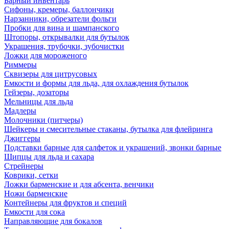
Барный инвентарь
Сифоны, кремеры, баллончики
Нарзанники, обрезатели фольги
Пробки для вина и шампанского
Штопоры, открывалки для бутылок
Украшения, трубочки, зубочистки
Ложки для мороженого
Риммеры
Сквизеры для цитрусовых
Емкости и формы для льда, для охлаждения бутылок
Гейзеры, дозаторы
Мельницы для льда
Мадлеры
Молочники (питчеры)
Шейкеры и смесительные стаканы, бутылка для флейринга
Джиггеры
Подставки барные для салфеток и украшений, звонки барные
Щипцы для льда и сахара
Стрейнеры
Коврики, сетки
Ложки барменские и для абсента, венчики
Ножи барменские
Контейнеры для фруктов и специй
Емкости для сока
Направляющие для бокалов