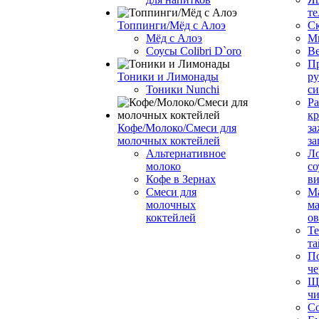
те
Топпинги/Мёд с Алоэ
С
Мёд с Алоэ
М
Соусы Colibri D`oro
В
Пр
Тоники и Лимонады
ру
Тоники Nunchi
с
Ра
к
Кофе/Молоко/Смеси для
за
молочных коктейлей
за
Альтернативное
Л
молоко
со
Кофе в Зернах
ви
Смеси для
М
молочных
ма
коктейлей
о
Т
та
П
че
Ще
чи
Со