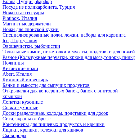
Bonna, Турция, фарфор
Посуда из поликарбоната, Турция
Ножи и аксессуары
Pintinox, Италия
Магнитные держатели
Ножи для японской кухни
Специализированные ножи, ложки, наборы для карвинга
Icel, Португалия
Овощечистки, рыбочистки
Точильные камни, ножеточки и мусаты, подставки для ножей
Разное (Кольчужные перчатки, крюки для мяса,топоры, пилы)
Ножницы
Китайские ножи
Abert, Италия
Кухонный инвентарь
Банки и емкости для сыпучих продуктов
Открывалки для консервных банок, банок с винтовой
крышкой
Лопатки кухонные
Совки кухонные
Доски разделочные, колоды, подставки для досок
Сита, экраны от брызг
Контейнеры для пищевых продуктов и крышки
Ящики, крышки, тележки для ящиков
Сковороды