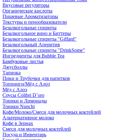
Вкусовые регуляторы
Органические кислоты
Пищевые Ароматизаторы
Текстуры и пенообразователи
Безалкогольные спириты
Безалкогольное вино и Биттеры
Безалкогольные спириты "Giffard"
Безалкогольный Аперитив
Безалкогольные спириты "DrinkSome"
Ингредиенты для Bubble Tea
Бамбуковые листья
Джусболлы
Тапиока
Пики и Трубочки для напитков
Топпинги/Мёд с Алоэ
Мёд с Алоэ
Соусы Colibri D`oro
Тоники и Лимонады
Тоники Nunchi
Кофе/Молоко/Смеси для молочных коктейлей
Альтернативное молоко
Кофе в Зернах
Смеси для молочных коктейлей
Посуда и Инвентарь