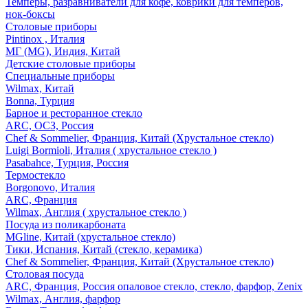
Темперы, разравниватели для кофе, коврики для темперов,
нок-боксы
Столовые приборы
Pintinox , Италия
МГ (MG), Индия, Китай
Детские столовые приборы
Специальные приборы
Wilmax, Китай
Bonna, Турция
Барное и ресторанное стекло
ARC, ОСЗ, Россия
Chef & Sommelier, Франция, Китай (Хрустальное стекло)
Luigi Bormioli, Италия ( хрустальное стекло )
Pasabahce, Турция, Россия
Термостекло
Borgonovo, Италия
ARC, Франция
Wilmax, Англия ( хрустальное стекло )
Посуда из поликарбоната
MGline, Китай (хрустальное стекло)
Тики, Испания, Китай (стекло, керамика)
Chef & Sommelier, Франция, Китай (Хрустальное стекло)
Столовая посуда
ARC, Франция, Россия опаловое стекло, стекло, фарфор, Zenix
Wilmax, Англия, фарфор