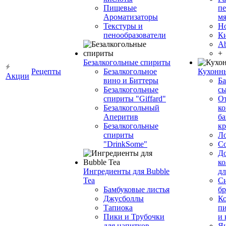
Пищевые
пе
Ароматизаторы
мя
Текстуры и
Н
пенообразователи
К
Ab
+
Безалкогольные спириты
Рецепты
Безалкогольное
Кухонн
Акции
вино и Биттеры
Ба
Безалкогольные
сы
спириты "Giffard"
О
Безалкогольный
ко
Аперитив
ба
Безалкогольные
к
спириты
Л
"DrinkSome"
С
До
ко
Ингредиенты для Bubble
дл
Tea
Си
Бамбуковые листья
бр
Джусболлы
Ко
Тапиока
п
Пики и Трубочки
и
для напитков
Я