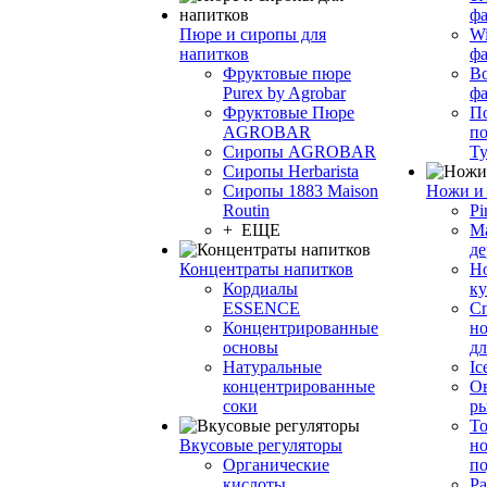
фа
Пюре и сиропы для
Wi
напитков
ф
Фруктовые пюре
Bo
Purex by Agrobar
ф
Фруктовые Пюре
По
AGROBAR
по
Сиропы AGROBAR
Т
Сиропы Herbarista
Сиропы 1883 Maison
Ножи и 
Routin
Pi
+ ЕЩЕ
М
де
Концентраты напитков
Но
Кордиалы
к
ESSENCE
С
Концентрированные
но
основы
дл
Натуральные
Ic
концентрированные
О
соки
р
То
Вкусовые регуляторы
но
Органические
по
кислоты
Ра