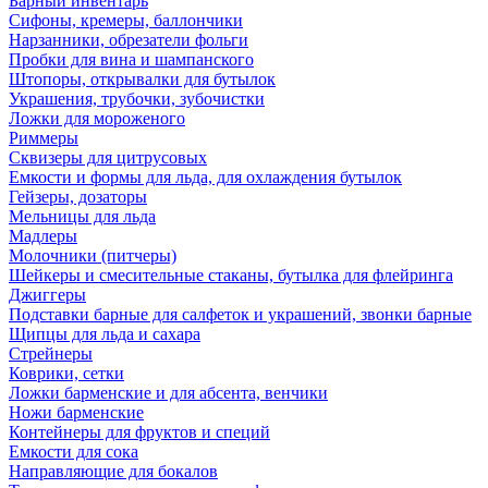
Барный инвентарь
Сифоны, кремеры, баллончики
Нарзанники, обрезатели фольги
Пробки для вина и шампанского
Штопоры, открывалки для бутылок
Украшения, трубочки, зубочистки
Ложки для мороженого
Риммеры
Сквизеры для цитрусовых
Емкости и формы для льда, для охлаждения бутылок
Гейзеры, дозаторы
Мельницы для льда
Мадлеры
Молочники (питчеры)
Шейкеры и смесительные стаканы, бутылка для флейринга
Джиггеры
Подставки барные для салфеток и украшений, звонки барные
Щипцы для льда и сахара
Стрейнеры
Коврики, сетки
Ложки барменские и для абсента, венчики
Ножи барменские
Контейнеры для фруктов и специй
Емкости для сока
Направляющие для бокалов