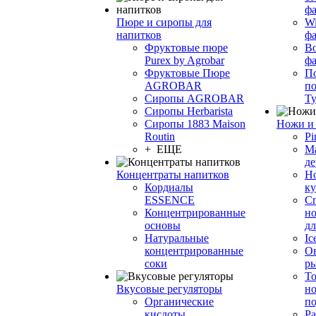
фа
Пюре и сиропы для
Wi
напитков
ф
Фруктовые пюре
Bo
Purex by Agrobar
ф
Фруктовые Пюре
По
AGROBAR
по
Сиропы AGROBAR
Т
Сиропы Herbarista
Сиропы 1883 Maison
Ножи и 
Routin
Pi
+ ЕЩЕ
М
де
Концентраты напитков
Но
Кордиалы
к
ESSENCE
С
Концентрированные
но
основы
дл
Натуральные
Ic
концентрированные
О
соки
р
То
Вкусовые регуляторы
но
Органические
по
кислоты
Ра