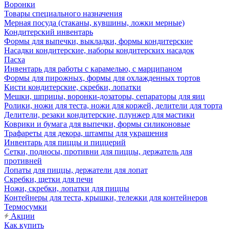
Воронки
Товары специального назначения
Мерная посуда (стаканы, кувшины, ложки мерные)
Кондитерский инвентарь
Формы для выпечки, выкладки, формы кондитерские
Насадки кондитерские, наборы кондитерских насадок
Пасха
Инвентарь для работы с карамелью, с марципаном
Формы для пирожных, формы для охлажденных тортов
Кисти кондитерские, скребки, лопатки
Мешки, шприцы, воронки-дозаторы, сепараторы для яиц
Ролики, ножи для теста, ножи для коржей, делители для торта
Делители, резаки кондитерские, плунжер для мастики
Коврики и бумага для выпечки, формы силиконовые
Трафареты для декора, штампы для украшения
Инвентарь для пиццы и пиццерий
Сетки, подносы, противни для пиццы, держатель для
противней
Лопаты для пиццы, держатели для лопат
Скребки, щетки для печи
Ножи, скребки, лопатки для пиццы
Контейнеры для теста, крышки, тележки для контейнеров
Термосумки
Акции
Как купить