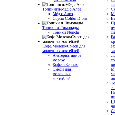
те
Топпинги/Мёд с Алоэ
С
Мёд с Алоэ
М
Соусы Colibri D`oro
В
Пр
Тоники и Лимонады
ру
Тоники Nunchi
с
Ра
к
Кофе/Молоко/Смеси для
за
молочных коктейлей
за
Альтернативное
Л
молоко
со
Кофе в Зернах
ви
Смеси для
М
молочных
ма
коктейлей
о
Т
та
П
че
Ще
чи
Со