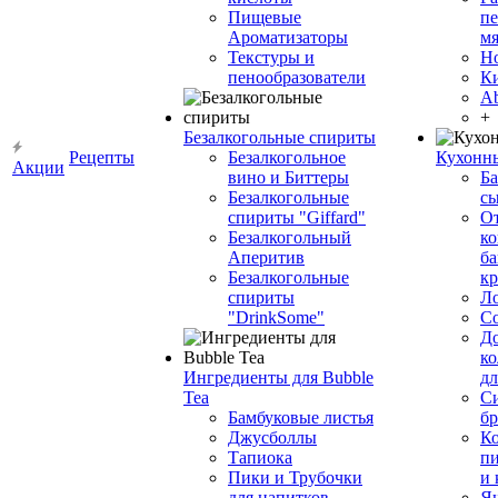
Пищевые
пе
Ароматизаторы
мя
Текстуры и
Н
пенообразователи
К
Ab
+
Безалкогольные спириты
Рецепты
Безалкогольное
Кухонн
Акции
вино и Биттеры
Ба
Безалкогольные
сы
спириты "Giffard"
О
Безалкогольный
ко
Аперитив
ба
Безалкогольные
к
спириты
Л
"DrinkSome"
С
До
ко
Ингредиенты для Bubble
дл
Tea
Си
Бамбуковые листья
бр
Джусболлы
Ко
Тапиока
п
Пики и Трубочки
и
для напитков
Я