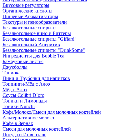
Вкусовые регуляторы
Органические кислоты
Пищевые Ароматизаторы
Текстуры и пенообразователи
Безалкогольные спириты
Безалкогольное вино и Биттеры
Безалкогольные спириты "Giffard"
Безалкогольный Аперитив
Безалкогольные спириты "DrinkSome"
Ингредиенты для Bubble Tea
Бамбуковые листья
Джусболлы
Тапиока
Пики и Трубочки для напитков
Топпинги/Мёд с Алоэ
Мёд с Алоэ
Соусы Colibri D`oro
Тоники и Лимонады
Тоники Nunchi
Кофе/Молоко/Смеси для молочных коктейлей
Альтернативное молоко
Кофе в Зернах
Смеси для молочных коктейлей
Посуда и Инвентарь