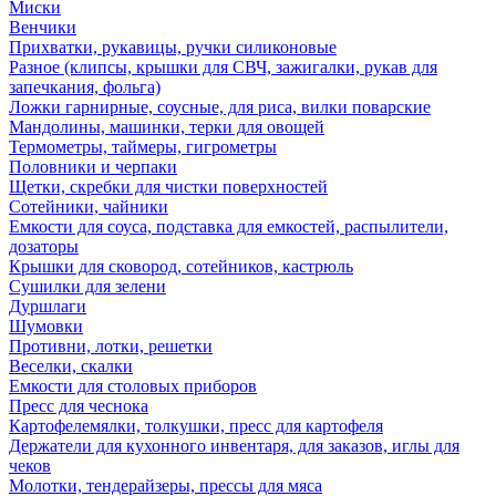
Миски
Венчики
Прихватки, рукавицы, ручки силиконовые
Разное (клипсы, крышки для СВЧ, зажигалки, рукав для
запечкания, фольга)
Ложки гарнирные, соусные, для риса, вилки поварские
Мандолины, машинки, терки для овощей
Термометры, таймеры, гигрометры
Половники и черпаки
Щетки, скребки для чистки поверхностей
Сотейники, чайники
Емкости для соуса, подставка для емкостей, распылители,
дозаторы
Крышки для сковород, сотейников, кастрюль
Сушилки для зелени
Дуршлаги
Шумовки
Противни, лотки, решетки
Веселки, скалки
Емкости для столовых приборов
Пресс для чеснока
Картофелемялки, толкушки, пресс для картофеля
Держатели для кухонного инвентаря, для заказов, иглы для
чеков
Молотки, тендерайзеры, прессы для мяса