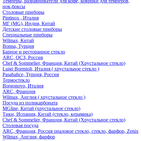
Темперы, разравниватели для кофе, коврики для темперов,
нок-боксы
Столовые приборы
Pintinox , Италия
МГ (MG), Индия, Китай
Детские столовые приборы
Специальные приборы
Wilmax, Китай
Bonna, Турция
Барное и ресторанное стекло
ARC, ОСЗ, Россия
Chef & Sommelier, Франция, Китай (Хрустальное стекло)
Luigi Bormioli, Италия ( хрустальное стекло )
Pasabahce, Турция, Россия
Термостекло
Borgonovo, Италия
ARC, Франция
Wilmax, Англия ( хрустальное стекло )
Посуда из поликарбоната
MGline, Китай (хрустальное стекло)
Тики, Испания, Китай (стекло, керамика)
Chef & Sommelier, Франция, Китай (Хрустальное стекло)
Столовая посуда
ARC, Франция, Россия опаловое стекло, стекло, фарфор, Zenix
Wilmax, Англия, фарфор