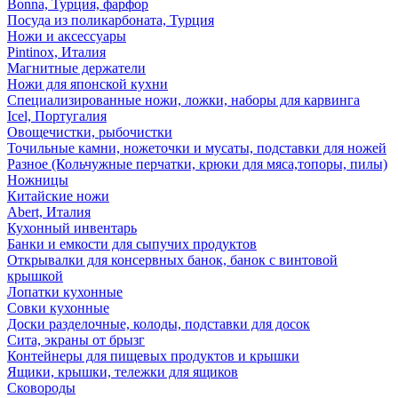
Bonna, Турция, фарфор
Посуда из поликарбоната, Турция
Ножи и аксессуары
Pintinox, Италия
Магнитные держатели
Ножи для японской кухни
Специализированные ножи, ложки, наборы для карвинга
Icel, Португалия
Овощечистки, рыбочистки
Точильные камни, ножеточки и мусаты, подставки для ножей
Разное (Кольчужные перчатки, крюки для мяса,топоры, пилы)
Ножницы
Китайские ножи
Abert, Италия
Кухонный инвентарь
Банки и емкости для сыпучих продуктов
Открывалки для консервных банок, банок с винтовой
крышкой
Лопатки кухонные
Совки кухонные
Доски разделочные, колоды, подставки для досок
Сита, экраны от брызг
Контейнеры для пищевых продуктов и крышки
Ящики, крышки, тележки для ящиков
Сковороды