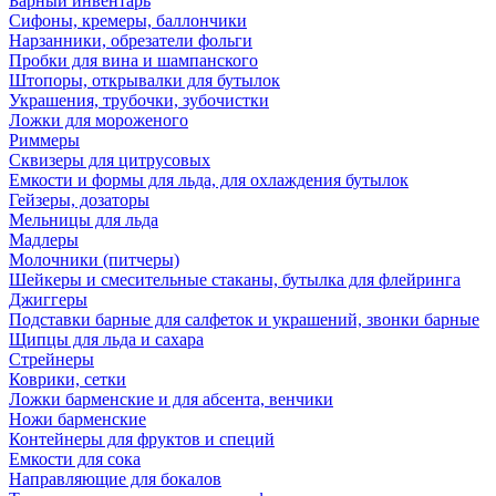
Барный инвентарь
Сифоны, кремеры, баллончики
Нарзанники, обрезатели фольги
Пробки для вина и шампанского
Штопоры, открывалки для бутылок
Украшения, трубочки, зубочистки
Ложки для мороженого
Риммеры
Сквизеры для цитрусовых
Емкости и формы для льда, для охлаждения бутылок
Гейзеры, дозаторы
Мельницы для льда
Мадлеры
Молочники (питчеры)
Шейкеры и смесительные стаканы, бутылка для флейринга
Джиггеры
Подставки барные для салфеток и украшений, звонки барные
Щипцы для льда и сахара
Стрейнеры
Коврики, сетки
Ложки барменские и для абсента, венчики
Ножи барменские
Контейнеры для фруктов и специй
Емкости для сока
Направляющие для бокалов