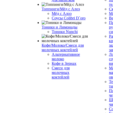
те
Топпинги/Мёд с Алоэ
С
Мёд с Алоэ
М
Соусы Colibri D`oro
В
Пр
Тоники и Лимонады
ру
Тоники Nunchi
с
Ра
к
Кофе/Молоко/Смеси для
за
молочных коктейлей
за
Альтернативное
Л
молоко
со
Кофе в Зернах
ви
Смеси для
М
молочных
ма
коктейлей
о
Т
та
П
че
Ще
чи
Со