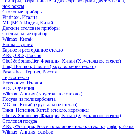
Темперы, разравниватели для кофе, коврики для темперов,
нок-боксы
Столовые приборы
Pintinox , Италия
МГ (MG), Индия, Китай
Детские столовые приборы
Специальные приборы
Wilmax, Китай
Bonna, Турция
Барное и ресторанное стекло
ARC, ОСЗ, Россия
Chef & Sommelier, Франция, Китай (Хрустальное стекло)
Luigi Bormioli, Италия ( хрустальное стекло )
Pasabahce, Турция, Россия
Термостекло
Borgonovo, Италия
ARC, Франция
Wilmax, Англия ( хрустальное стекло )
Посуда из поликарбоната
MGline, Китай (хрустальное стекло)
Тики, Испания, Китай (стекло, керамика)
Chef & Sommelier, Франция, Китай (Хрустальное стекло)
Столовая посуда
ARC, Франция, Россия опаловое стекло, стекло, фарфор, Zenix
Wilmax, Англия, фарфор