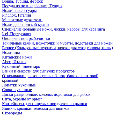
Bonna, Турция, фарфор
Посуда из поликарбоната, Турция
Ножи и аксессуары
Pintinox, Италия
Магнитные держатели
Ножи для японской кухни
Специализированные ножи, ложки, наборы для карвинга
Icel, Португалия
Овощечистки, рыбочистки
Точильные камни, ножеточки и мусаты, подставки для ножей
Разное (Кольчужные перчатки, крюки для мяса,топоры, пилы)
Ножницы
Китайские ножи
Abert, Италия
Кухонный инвентарь
Банки и емкости для сыпучих продуктов
Открывалки для консервных банок, банок с винтовой
крышкой
Лопатки кухонные
Совки кухонные
Доски разделочные, колоды, подставки для досок
Сита, экраны от брызг
Контейнеры для пищевых продуктов и крышки
Ящики, крышки, тележки для ящиков
Сковороды