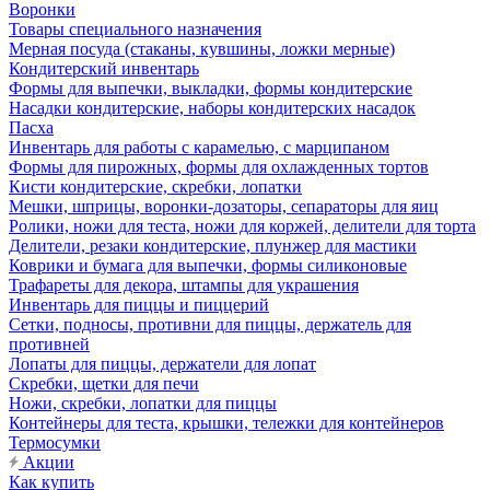
Воронки
Товары специального назначения
Мерная посуда (стаканы, кувшины, ложки мерные)
Кондитерский инвентарь
Формы для выпечки, выкладки, формы кондитерские
Насадки кондитерские, наборы кондитерских насадок
Пасха
Инвентарь для работы с карамелью, с марципаном
Формы для пирожных, формы для охлажденных тортов
Кисти кондитерские, скребки, лопатки
Мешки, шприцы, воронки-дозаторы, сепараторы для яиц
Ролики, ножи для теста, ножи для коржей, делители для торта
Делители, резаки кондитерские, плунжер для мастики
Коврики и бумага для выпечки, формы силиконовые
Трафареты для декора, штампы для украшения
Инвентарь для пиццы и пиццерий
Сетки, подносы, противни для пиццы, держатель для
противней
Лопаты для пиццы, держатели для лопат
Скребки, щетки для печи
Ножи, скребки, лопатки для пиццы
Контейнеры для теста, крышки, тележки для контейнеров
Термосумки
Акции
Как купить