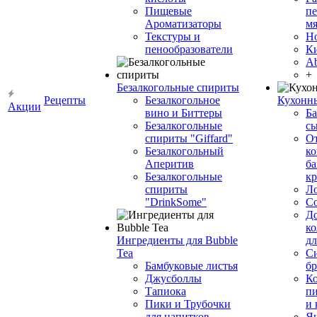
Пищевые
пе
Ароматизаторы
мя
Текстуры и
Н
пенообразователи
К
Ab
+
Безалкогольные спириты
Рецепты
Безалкогольное
Кухонн
Акции
вино и Биттеры
Ба
Безалкогольные
сы
спириты "Giffard"
О
Безалкогольный
ко
Аперитив
ба
Безалкогольные
к
спириты
Л
"DrinkSome"
С
До
ко
Ингредиенты для Bubble
дл
Tea
Си
Бамбуковые листья
бр
Джусболлы
Ко
Тапиока
п
Пики и Трубочки
и
для напитков
Я