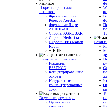
фа
Пюре и сиропы для
Wi
напитков
ф
Фруктовые пюре
Bo
Purex by Agrobar
ф
Фруктовые Пюре
По
AGROBAR
по
Сиропы AGROBAR
Т
Сиропы Herbarista
Сиропы 1883 Maison
Ножи и 
Routin
Pi
+ ЕЩЕ
М
де
Концентраты напитков
Но
Кордиалы
к
ESSENCE
С
Концентрированные
но
основы
дл
Натуральные
Ic
концентрированные
О
соки
р
То
Вкусовые регуляторы
но
Органические
по
кислоты
Ра