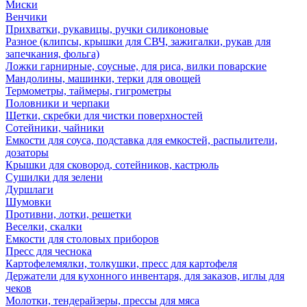
Миски
Венчики
Прихватки, рукавицы, ручки силиконовые
Разное (клипсы, крышки для СВЧ, зажигалки, рукав для
запечкания, фольга)
Ложки гарнирные, соусные, для риса, вилки поварские
Мандолины, машинки, терки для овощей
Термометры, таймеры, гигрометры
Половники и черпаки
Щетки, скребки для чистки поверхностей
Сотейники, чайники
Емкости для соуса, подставка для емкостей, распылители,
дозаторы
Крышки для сковород, сотейников, кастрюль
Сушилки для зелени
Дуршлаги
Шумовки
Противни, лотки, решетки
Веселки, скалки
Емкости для столовых приборов
Пресс для чеснока
Картофелемялки, толкушки, пресс для картофеля
Держатели для кухонного инвентаря, для заказов, иглы для
чеков
Молотки, тендерайзеры, прессы для мяса