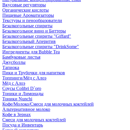
Вкусовые регуляторы
Органические кислоты
Пищевые Ароматизаторы
Текстуры и пенообразователи
Безалкогольные спириты
Безалкогольное вино и Биттеры
Безалкогольные спириты "Giffard"
Безалкогольный Аперитив
Безалкогольные спириты "DrinkSome"
Ингредиенты для Bubble Tea
Бамбуковые листья
Джусболлы
Тапиока
Пики и Трубочки для напитков
Топпинги/Мёд с Алоэ
Мёд с Алоэ
Соусы Colibri D`oro
Тоники и Лимонады
Тоники Nunchi
Кофе/Молоко/Смеси для молочных коктейлей
Альтернативное молоко
Кофе в Зернах
Смеси для молочных коктейлей
Посуда и Инвентарь