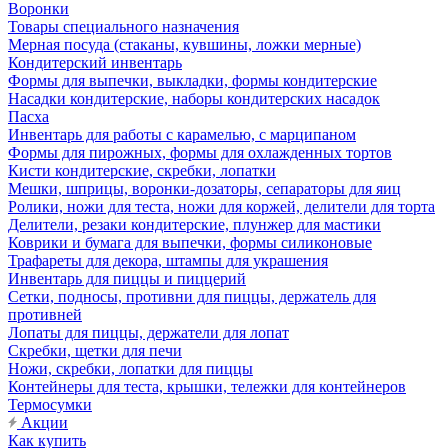
Воронки
Товары специального назначения
Мерная посуда (стаканы, кувшины, ложки мерные)
Кондитерский инвентарь
Формы для выпечки, выкладки, формы кондитерские
Насадки кондитерские, наборы кондитерских насадок
Пасха
Инвентарь для работы с карамелью, с марципаном
Формы для пирожных, формы для охлажденных тортов
Кисти кондитерские, скребки, лопатки
Мешки, шприцы, воронки-дозаторы, сепараторы для яиц
Ролики, ножи для теста, ножи для коржей, делители для торта
Делители, резаки кондитерские, плунжер для мастики
Коврики и бумага для выпечки, формы силиконовые
Трафареты для декора, штампы для украшения
Инвентарь для пиццы и пиццерий
Сетки, подносы, противни для пиццы, держатель для
противней
Лопаты для пиццы, держатели для лопат
Скребки, щетки для печи
Ножи, скребки, лопатки для пиццы
Контейнеры для теста, крышки, тележки для контейнеров
Термосумки
Акции
Как купить