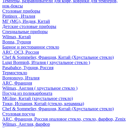
Темперы, разравниватели для кофе, коврики для темперов,
нок-боксы
Столовые приборы
Pintinox , Италия
МГ (MG), Индия, Китай
Детские столовые приборы
Специальные приборы
Wilmax, Китай
Bonna, Турция
Барное и ресторанное стекло
ARC, ОСЗ, Россия
Chef & Sommelier, Франция, Китай (Хрустальное стекло)
Luigi Bormioli, Италия ( хрустальное стекло )
Pasabahce, Турция, Россия
Термостекло
Borgonovo, Италия
ARC, Франция
Wilmax, Англия ( хрустальное стекло )
Посуда из поликарбоната
MGline, Китай (хрустальное стекло)
Тики, Испания, Китай (стекло, керамика)
Chef & Sommelier, Франция, Китай (Хрустальное стекло)
Столовая посуда
ARC, Франция, Россия опаловое стекло, стекло, фарфор, Zenix
Wilmax, Англия, фарфор