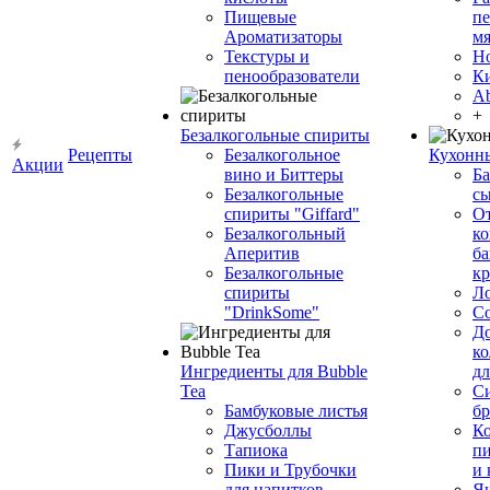
Пищевые
пе
Ароматизаторы
мя
Текстуры и
Н
пенообразователи
К
Ab
+
Безалкогольные спириты
Рецепты
Безалкогольное
Кухонн
Акции
вино и Биттеры
Ба
Безалкогольные
сы
спириты "Giffard"
О
Безалкогольный
ко
Аперитив
ба
Безалкогольные
к
спириты
Л
"DrinkSome"
С
До
ко
Ингредиенты для Bubble
дл
Tea
Си
Бамбуковые листья
бр
Джусболлы
Ко
Тапиока
п
Пики и Трубочки
и
для напитков
Я