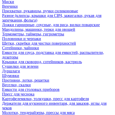
Миски
Венчики
Прихватки, рукавицы, ручки силиконовые
Разное (клипсы, крышки для СВЧ, зажигалки, рукав для
запечкания, фольга)
Ложки гарнирные, соусные, для риса, вилки поварские
Мандолины, машинки, терки для овощей
Термометры, таймеры, гигрометры
Половники и черпаки
Щетки, скребки для чистки поверхностей
Сотейники, чайники
Емкости для соуса, подставка для емкостей, распылители,
дозаторы
Крышки для сковород, сотейников, кастрюль
Сушилки для зелени
Дуршлаги
Шумовки
Противни, лотки, решетки
Веселки, скалки
Емкости для столовых приборов
Пресс для чеснока
Картофелемялки, толкушки, пресс для картофеля
Держатели для кухонного инвентаря, для заказов, иглы для
чеков
Молотки, тендерайзеры, прессы для мяса