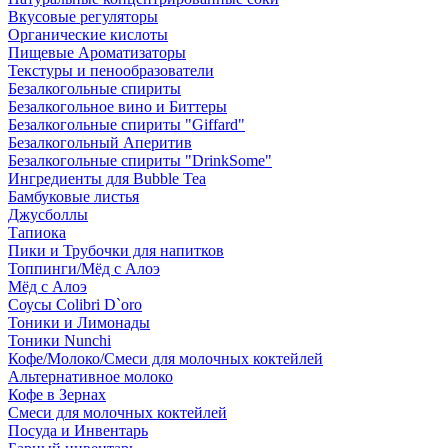
Вкусовые регуляторы
Органические кислоты
Пищевые Ароматизаторы
Текстуры и пенообразователи
Безалкогольные спириты
Безалкогольное вино и Биттеры
Безалкогольные спириты "Giffard"
Безалкогольный Аперитив
Безалкогольные спириты "DrinkSome"
Ингредиенты для Bubble Tea
Бамбуковые листья
Джусболлы
Тапиока
Пики и Трубочки для напитков
Топпинги/Мёд с Алоэ
Мёд с Алоэ
Соусы Colibri D`oro
Тоники и Лимонады
Тоники Nunchi
Кофе/Молоко/Смеси для молочных коктейлей
Альтернативное молоко
Кофе в Зернах
Смеси для молочных коктейлей
Посуда и Инвентарь