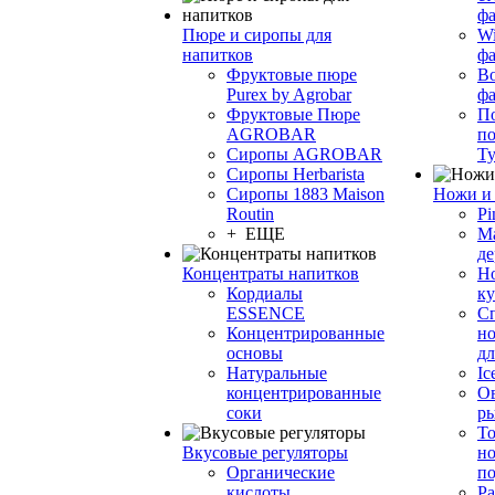
фа
Пюре и сиропы для
Wi
напитков
ф
Фруктовые пюре
Bo
Purex by Agrobar
ф
Фруктовые Пюре
По
AGROBAR
по
Сиропы AGROBAR
Т
Сиропы Herbarista
Сиропы 1883 Maison
Ножи и 
Routin
Pi
+ ЕЩЕ
М
де
Концентраты напитков
Но
Кордиалы
к
ESSENCE
С
Концентрированные
но
основы
дл
Натуральные
Ic
концентрированные
О
соки
р
То
Вкусовые регуляторы
но
Органические
по
кислоты
Ра