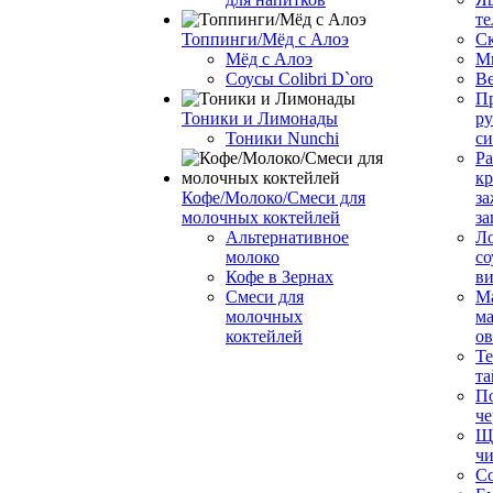
те
Топпинги/Мёд с Алоэ
С
Мёд с Алоэ
М
Соусы Colibri D`oro
В
Пр
Тоники и Лимонады
ру
Тоники Nunchi
с
Ра
к
Кофе/Молоко/Смеси для
за
молочных коктейлей
за
Альтернативное
Л
молоко
со
Кофе в Зернах
ви
Смеси для
М
молочных
ма
коктейлей
о
Т
та
П
че
Ще
чи
Со