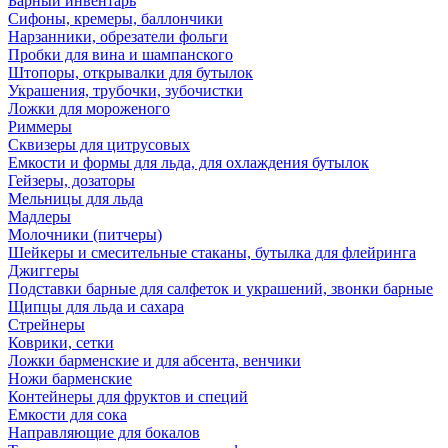
Барный инвентарь
Сифоны, кремеры, баллончики
Нарзанники, обрезатели фольги
Пробки для вина и шампанского
Штопоры, открывалки для бутылок
Украшения, трубочки, зубочистки
Ложки для мороженого
Риммеры
Сквизеры для цитрусовых
Емкости и формы для льда, для охлаждения бутылок
Гейзеры, дозаторы
Мельницы для льда
Мадлеры
Молочники (питчеры)
Шейкеры и смесительные стаканы, бутылка для флейринга
Джиггеры
Подставки барные для салфеток и украшений, звонки барные
Щипцы для льда и сахара
Стрейнеры
Коврики, сетки
Ложки барменские и для абсента, венчики
Ножи барменские
Контейнеры для фруктов и специй
Емкости для сока
Направляющие для бокалов