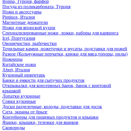
Bonna, Турция, фарфор
Посуда из поликарбоната, Турция
Ножи и аксессуары
Pintinox, Италия
Магнитные держатели
Ножи для японской кухни
Специализированные ножи, ложки, наборы для карвинга
Icel, Португалия
Овощечистки, рыбочистки
Точильные камни, ножеточки и мусаты, подставки для ножей
Разное (Кольчужные перчатки, крюки для мяса,топоры, пилы)
Ножницы
Китайские ножи
Abert, Италия
Кухонный инвентарь
Банки и емкости для сыпучих продуктов
Открывалки для консервных банок, банок с винтовой
крышкой
Лопатки кухонные
Совки кухонные
Доски разделочные, колоды, подставки для досок
Сита, экраны от брызг
Контейнеры для пищевых продуктов и крышки
Ящики, крышки, тележки для ящиков
Сковороды