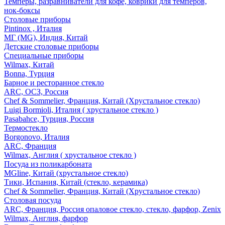
Темперы, разравниватели для кофе, коврики для темперов,
нок-боксы
Столовые приборы
Pintinox , Италия
МГ (MG), Индия, Китай
Детские столовые приборы
Специальные приборы
Wilmax, Китай
Bonna, Турция
Барное и ресторанное стекло
ARC, ОСЗ, Россия
Chef & Sommelier, Франция, Китай (Хрустальное стекло)
Luigi Bormioli, Италия ( хрустальное стекло )
Pasabahce, Турция, Россия
Термостекло
Borgonovo, Италия
ARC, Франция
Wilmax, Англия ( хрустальное стекло )
Посуда из поликарбоната
MGline, Китай (хрустальное стекло)
Тики, Испания, Китай (стекло, керамика)
Chef & Sommelier, Франция, Китай (Хрустальное стекло)
Столовая посуда
ARC, Франция, Россия опаловое стекло, стекло, фарфор, Zenix
Wilmax, Англия, фарфор