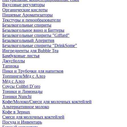
Вкусовые регуляторы
Органические кислоты
Пищевые Ароматизаторы
Текстуры и пенообразователи
Безалкогольные спириты
Безалкогольное вино и Биттеры
Безалкогольные спириты "Giffard"
Безалкогольный Аперитив
Безалкогольные спириты "DrinkSome"
Ингредиенты для Bubble Tea
Бамбуковые листья
Джусболлы
Тапиока
Пики и Трубочки для напитков
Топпинги/Мёд с Алоэ
Мёд с Алоэ
Соусы Colibri D`oro
Тоники и Лимонады
Тоники Nunchi
Кофе/Молоко/Смеси для молочных коктейлей
Альтернативное молоко
Кофе в Зернах
Смеси для молочных коктейлей
Посуда и Инвентарь