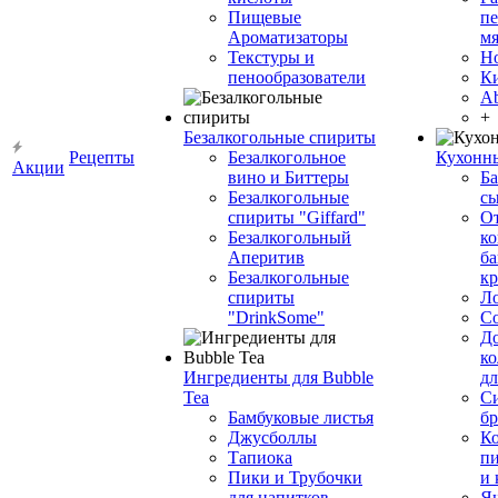
Пищевые
пе
Ароматизаторы
мя
Текстуры и
Н
пенообразователи
К
Ab
+
Безалкогольные спириты
Рецепты
Безалкогольное
Кухонн
Акции
вино и Биттеры
Ба
Безалкогольные
сы
спириты "Giffard"
О
Безалкогольный
ко
Аперитив
ба
Безалкогольные
к
спириты
Л
"DrinkSome"
С
До
ко
Ингредиенты для Bubble
дл
Tea
Си
Бамбуковые листья
бр
Джусболлы
Ко
Тапиока
п
Пики и Трубочки
и
для напитков
Я