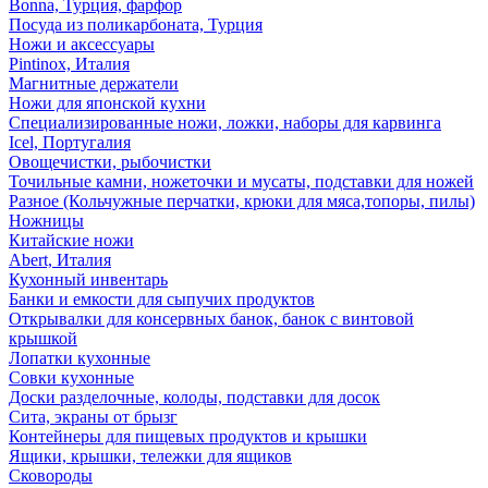
Bonna, Турция, фарфор
Посуда из поликарбоната, Турция
Ножи и аксессуары
Pintinox, Италия
Магнитные держатели
Ножи для японской кухни
Специализированные ножи, ложки, наборы для карвинга
Icel, Португалия
Овощечистки, рыбочистки
Точильные камни, ножеточки и мусаты, подставки для ножей
Разное (Кольчужные перчатки, крюки для мяса,топоры, пилы)
Ножницы
Китайские ножи
Abert, Италия
Кухонный инвентарь
Банки и емкости для сыпучих продуктов
Открывалки для консервных банок, банок с винтовой
крышкой
Лопатки кухонные
Совки кухонные
Доски разделочные, колоды, подставки для досок
Сита, экраны от брызг
Контейнеры для пищевых продуктов и крышки
Ящики, крышки, тележки для ящиков
Сковороды