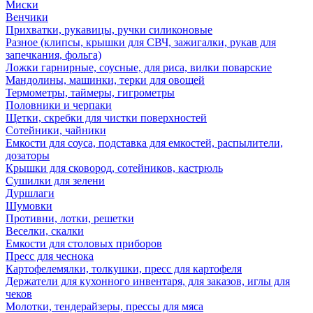
Миски
Венчики
Прихватки, рукавицы, ручки силиконовые
Разное (клипсы, крышки для СВЧ, зажигалки, рукав для
запечкания, фольга)
Ложки гарнирные, соусные, для риса, вилки поварские
Мандолины, машинки, терки для овощей
Термометры, таймеры, гигрометры
Половники и черпаки
Щетки, скребки для чистки поверхностей
Сотейники, чайники
Емкости для соуса, подставка для емкостей, распылители,
дозаторы
Крышки для сковород, сотейников, кастрюль
Сушилки для зелени
Дуршлаги
Шумовки
Противни, лотки, решетки
Веселки, скалки
Емкости для столовых приборов
Пресс для чеснока
Картофелемялки, толкушки, пресс для картофеля
Держатели для кухонного инвентаря, для заказов, иглы для
чеков
Молотки, тендерайзеры, прессы для мяса