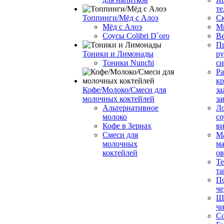
те
Топпинги/Мёд с Алоэ
С
Мёд с Алоэ
М
Соусы Colibri D`oro
В
Пр
Тоники и Лимонады
ру
Тоники Nunchi
с
Ра
к
Кофе/Молоко/Смеси для
за
молочных коктейлей
за
Альтернативное
Л
молоко
со
Кофе в Зернах
ви
Смеси для
М
молочных
ма
коктейлей
о
Т
та
П
че
Ще
чи
Со