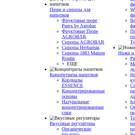
фа
Пюре и сиропы для
Wi
напитков
ф
Фруктовые пюре
Bo
Purex by Agrobar
ф
Фруктовые Пюре
По
AGROBAR
по
Сиропы AGROBAR
Т
Сиропы Herbarista
Сиропы 1883 Maison
Ножи и 
Routin
Pi
+ ЕЩЕ
М
де
Концентраты напитков
Но
Кордиалы
к
ESSENCE
С
Концентрированные
но
основы
дл
Натуральные
Ic
концентрированные
О
соки
р
То
Вкусовые регуляторы
но
Органические
по
кислоты
Ра