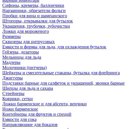
Барный инвентарь
Сифоны, кремеры, баллончики
Нарзанники, обрезатели фольги
Пробки для вина и шампанского
Штопоры, открывалки для бутылок
Украшения, трубочки, зубочистки
Ложки для мороженого
Риммеры
Сквизеры для цитрусовых
Емкости и формы для льда, для охлаждения бутылок
Гейзеры, дозаторы
Мельницы для льда
Мадлеры
Молочники (питчеры)
Шейкеры и смесительные стаканы, бутылка для флейринга
Джиггеры
Подставки барные для салфеток и украшений, звонки барные
Щипцы для льда и сахара
Стрейнеры
Коврики, сетки
Ложки барменские и для абсента, венчики
Ножи барменские
Контейнеры для фруктов и специй
Емкости для сока
Направляющие для бокалов