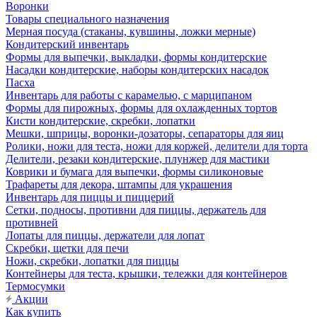
Воронки
Товары специального назначения
Мерная посуда (стаканы, кувшины, ложки мерные)
Кондитерский инвентарь
Формы для выпечки, выкладки, формы кондитерские
Насадки кондитерские, наборы кондитерских насадок
Пасха
Инвентарь для работы с карамелью, с марципаном
Формы для пирожных, формы для охлажденных тортов
Кисти кондитерские, скребки, лопатки
Мешки, шприцы, воронки-дозаторы, сепараторы для яиц
Ролики, ножи для теста, ножи для коржей, делители для торта
Делители, резаки кондитерские, плунжер для мастики
Коврики и бумага для выпечки, формы силиконовые
Трафареты для декора, штампы для украшения
Инвентарь для пиццы и пиццерий
Сетки, подносы, противни для пиццы, держатель для
противней
Лопаты для пиццы, держатели для лопат
Скребки, щетки для печи
Ножи, скребки, лопатки для пиццы
Контейнеры для теста, крышки, тележки для контейнеров
Термосумки
Акции
Как купить