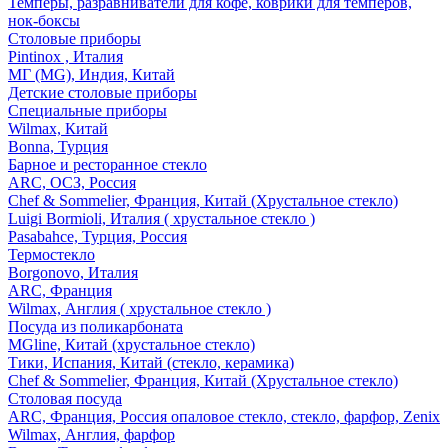
Темперы, разравниватели для кофе, коврики для темперов,
нок-боксы
Столовые приборы
Pintinox , Италия
МГ (MG), Индия, Китай
Детские столовые приборы
Специальные приборы
Wilmax, Китай
Bonna, Турция
Барное и ресторанное стекло
ARC, ОСЗ, Россия
Chef & Sommelier, Франция, Китай (Хрустальное стекло)
Luigi Bormioli, Италия ( хрустальное стекло )
Pasabahce, Турция, Россия
Термостекло
Borgonovo, Италия
ARC, Франция
Wilmax, Англия ( хрустальное стекло )
Посуда из поликарбоната
MGline, Китай (хрустальное стекло)
Тики, Испания, Китай (стекло, керамика)
Chef & Sommelier, Франция, Китай (Хрустальное стекло)
Столовая посуда
ARC, Франция, Россия опаловое стекло, стекло, фарфор, Zenix
Wilmax, Англия, фарфор