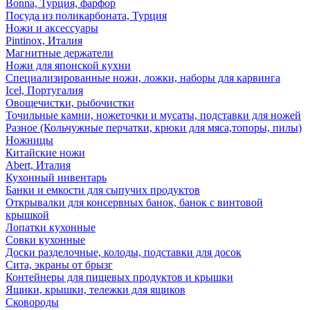
Bonna, Турция, фарфор
Посуда из поликарбоната, Турция
Ножи и аксессуары
Pintinox, Италия
Магнитные держатели
Ножи для японской кухни
Специализированные ножи, ложки, наборы для карвинга
Icel, Португалия
Овощечистки, рыбочистки
Точильные камни, ножеточки и мусаты, подставки для ножей
Разное (Кольчужные перчатки, крюки для мяса,топоры, пилы)
Ножницы
Китайские ножи
Abert, Италия
Кухонный инвентарь
Банки и емкости для сыпучих продуктов
Открывалки для консервных банок, банок с винтовой
крышкой
Лопатки кухонные
Совки кухонные
Доски разделочные, колоды, подставки для досок
Сита, экраны от брызг
Контейнеры для пищевых продуктов и крышки
Ящики, крышки, тележки для ящиков
Сковороды