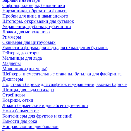
Барный инвентарь
Сифоны, кремеры, баллончики
Нарзанники, обрезатели фольги
Пробки для вина и шампанского
Штопоры, открывалки для бутылок
Украшения, трубочки, зубочистки
Ложки для мороженого
Риммеры
Сквизеры для цитрусовых
Емкости и формы для льда, для охлаждения бутылок
Гейзеры, дозаторы
Мельницы для льда
Мадлеры
Молочники (питчеры)
Шейкеры и смесительные стаканы, бутылка для флейринга
Джиггеры
Подставки барные для салфеток и украшений, звонки барные
Щипцы для льда и сахара
Стрейнеры
Коврики, сетки
Ложки барменские и для абсента, венчики
Ножи барменские
Контейнеры для фруктов и специй
Емкости для сока
Направляющие для бокалов