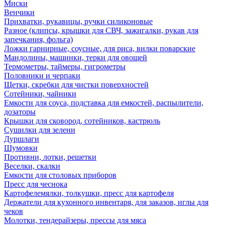
Миски
Венчики
Прихватки, рукавицы, ручки силиконовые
Разное (клипсы, крышки для СВЧ, зажигалки, рукав для
запечкания, фольга)
Ложки гарнирные, соусные, для риса, вилки поварские
Мандолины, машинки, терки для овощей
Термометры, таймеры, гигрометры
Половники и черпаки
Щетки, скребки для чистки поверхностей
Сотейники, чайники
Емкости для соуса, подставка для емкостей, распылители,
дозаторы
Крышки для сковород, сотейников, кастрюль
Сушилки для зелени
Дуршлаги
Шумовки
Противни, лотки, решетки
Веселки, скалки
Емкости для столовых приборов
Пресс для чеснока
Картофелемялки, толкушки, пресс для картофеля
Держатели для кухонного инвентаря, для заказов, иглы для
чеков
Молотки, тендерайзеры, прессы для мяса