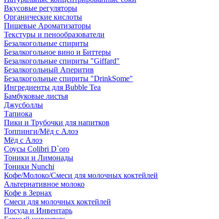
Вкусовые регуляторы
Органические кислоты
Пищевые Ароматизаторы
Текстуры и пенообразователи
Безалкогольные спириты
Безалкогольное вино и Биттеры
Безалкогольные спириты "Giffard"
Безалкогольный Аперитив
Безалкогольные спириты "DrinkSome"
Ингредиенты для Bubble Tea
Бамбуковые листья
Джусболлы
Тапиока
Пики и Трубочки для напитков
Топпинги/Мёд с Алоэ
Мёд с Алоэ
Соусы Colibri D`oro
Тоники и Лимонады
Тоники Nunchi
Кофе/Молоко/Смеси для молочных коктейлей
Альтернативное молоко
Кофе в Зернах
Смеси для молочных коктейлей
Посуда и Инвентарь