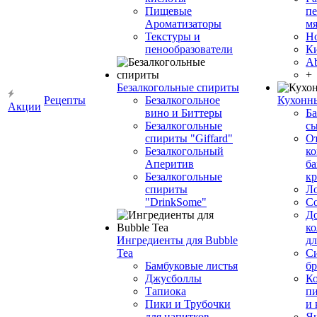
Пищевые
пе
Ароматизаторы
мя
Текстуры и
Н
пенообразователи
К
Ab
+
Безалкогольные спириты
Рецепты
Безалкогольное
Кухонн
Акции
вино и Биттеры
Ба
Безалкогольные
сы
спириты "Giffard"
О
Безалкогольный
ко
Аперитив
ба
Безалкогольные
к
спириты
Л
"DrinkSome"
С
До
ко
Ингредиенты для Bubble
дл
Tea
Си
Бамбуковые листья
бр
Джусболлы
Ко
Тапиока
п
Пики и Трубочки
и
для напитков
Я