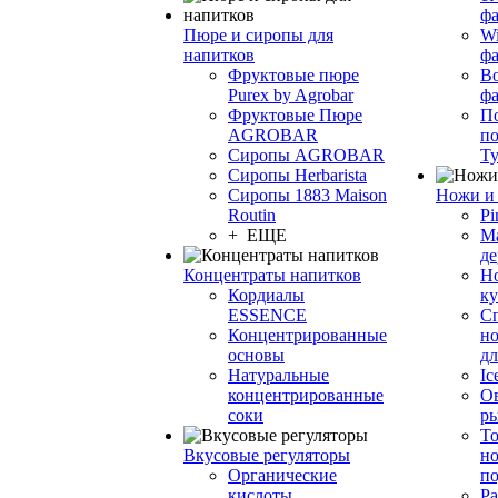
фа
Пюре и сиропы для
Wi
напитков
ф
Фруктовые пюре
Bo
Purex by Agrobar
ф
Фруктовые Пюре
По
AGROBAR
по
Сиропы AGROBAR
Т
Сиропы Herbarista
Сиропы 1883 Maison
Ножи и 
Routin
Pi
+ ЕЩЕ
М
де
Концентраты напитков
Но
Кордиалы
к
ESSENCE
С
Концентрированные
но
основы
дл
Натуральные
Ic
концентрированные
О
соки
р
То
Вкусовые регуляторы
но
Органические
по
кислоты
Ра