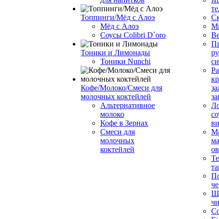
те
Топпинги/Мёд с Алоэ
С
Мёд с Алоэ
М
Соусы Colibri D`oro
В
Пр
Тоники и Лимонады
ру
Тоники Nunchi
с
Ра
к
Кофе/Молоко/Смеси для
за
молочных коктейлей
за
Альтернативное
Л
молоко
со
Кофе в Зернах
ви
Смеси для
М
молочных
ма
коктейлей
о
Т
та
П
че
Ще
чи
Со