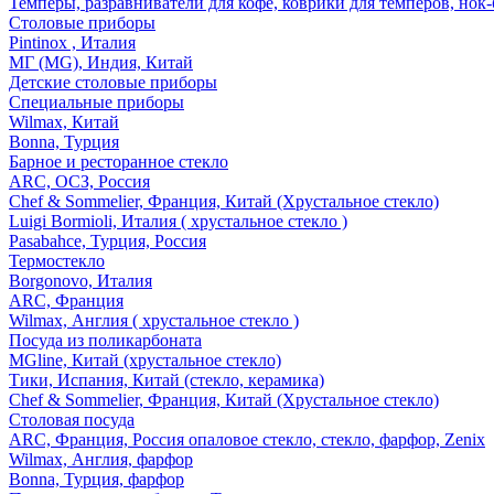
Темперы, разравниватели для кофе, коврики для темперов, нок
Столовые приборы
Pintinox , Италия
МГ (MG), Индия, Китай
Детские столовые приборы
Специальные приборы
Wilmax, Китай
Bonna, Турция
Барное и ресторанное стекло
ARC, ОСЗ, Россия
Chef & Sommelier, Франция, Китай (Хрустальное стекло)
Luigi Bormioli, Италия ( хрустальное стекло )
Pasabahce, Турция, Россия
Термостекло
Borgonovo, Италия
ARC, Франция
Wilmax, Англия ( хрустальное стекло )
Посуда из поликарбоната
MGline, Китай (хрустальное стекло)
Тики, Испания, Китай (стекло, керамика)
Chef & Sommelier, Франция, Китай (Хрустальное стекло)
Столовая посуда
ARC, Франция, Россия опаловое стекло, стекло, фарфор, Zenix
Wilmax, Англия, фарфор
Bonna, Турция, фарфор