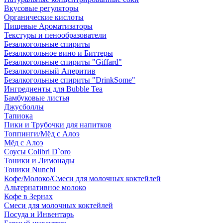
Вкусовые регуляторы
Органические кислоты
Пищевые Ароматизаторы
Текстуры и пенообразователи
Безалкогольные спириты
Безалкогольное вино и Биттеры
Безалкогольные спириты "Giffard"
Безалкогольный Аперитив
Безалкогольные спириты "DrinkSome"
Ингредиенты для Bubble Tea
Бамбуковые листья
Джусболлы
Тапиока
Пики и Трубочки для напитков
Топпинги/Мёд с Алоэ
Мёд с Алоэ
Соусы Colibri D`oro
Тоники и Лимонады
Тоники Nunchi
Кофе/Молоко/Смеси для молочных коктейлей
Альтернативное молоко
Кофе в Зернах
Смеси для молочных коктейлей
Посуда и Инвентарь