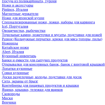
Посуда из поликарбоната, Турция
Ножи и аксессуары
Pintinox, Италия
Магнитные держатели
Ножи для японской кухни
Специализированные ножи, ложки, наборы для карвинга
Icel, Португалия
Овощечистки, рыбочистки
Точильные камни, ножеточки и мусаты, подставки для ножей
Разное (Кольчужные перчатки, крюки для мяса,топоры, пилы)
Ножницы
Китайские ножи
Abert, Италия
Кухонный инвентарь
Банки и емкости для сыпучих продуктов
Открывалки для консервных банок, банок с винтовой крышкой
Лопатки кухонные
Совки кухонные
Доски разделочные, колоды, подставки для досок
Сита, экраны от брызг
Контейнеры для пищевых продуктов и крышки
Ящики, крышки, тележки для ящиков
Сковороды
Миски
Венчики