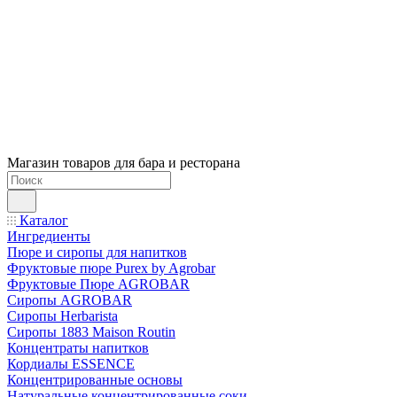
Магазин товаров для бара и ресторана
Каталог
Ингредиенты
Пюре и сиропы для напитков
Фруктовые пюре Purex by Agrobar
Фруктовые Пюре AGROBAR
Сиропы AGROBAR
Сиропы Herbarista
Сиропы 1883 Maison Routin
Концентраты напитков
Кордиалы ESSENCE
Концентрированные основы
Натуральные концентрированные соки