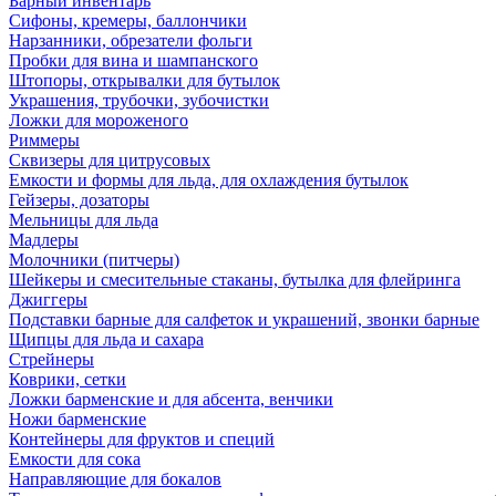
Барный инвентарь
Сифоны, кремеры, баллончики
Нарзанники, обрезатели фольги
Пробки для вина и шампанского
Штопоры, открывалки для бутылок
Украшения, трубочки, зубочистки
Ложки для мороженого
Риммеры
Сквизеры для цитрусовых
Емкости и формы для льда, для охлаждения бутылок
Гейзеры, дозаторы
Мельницы для льда
Мадлеры
Молочники (питчеры)
Шейкеры и смесительные стаканы, бутылка для флейринга
Джиггеры
Подставки барные для салфеток и украшений, звонки барные
Щипцы для льда и сахара
Стрейнеры
Коврики, сетки
Ложки барменские и для абсента, венчики
Ножи барменские
Контейнеры для фруктов и специй
Емкости для сока
Направляющие для бокалов