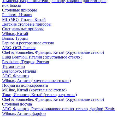
Темперы, разравниватели для кофе, коврики для темперов,
нок-боксы
Столовые приборы
Pintinox , Италия
МГ (MG), Индия, Китай
Детские столовые приборы
Специальные приборы
Wilmax, Китай
Bonna, Турция
Барное и ресторанное стекло
ARC, ОСЗ, Россия
Chef & Sommelier, Франция, Китай (Хрустальное стекло)
Luigi Bormioli, Италия ( хрустальное стекло )
Pasabahce, Турция, Россия
Термостекло
Borgonovo, Италия
ARC, Франция
Wilmax, Англия ( хрустальное стекло )
Посуда из поликарбоната
MGline, Китай (хрустальное стекло)
Тики, Испания, Китай (стекло, керамика)
Chef & Sommelier, Франция, Китай (Хрустальное стекло)
Столовая посуда
ARC, Франция, Россия опаловое стекло, стекло, фарфор, Zenix
Wilmax, Англия, фарфор