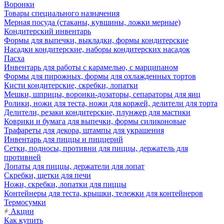
Воронки
Товары специального назначения
Мерная посуда (стаканы, кувшины, ложки мерные)
Кондитерский инвентарь
Формы для выпечки, выкладки, формы кондитерские
Насадки кондитерские, наборы кондитерских насадок
Пасха
Инвентарь для работы с карамелью, с марципаном
Формы для пирожных, формы для охлажденных тортов
Кисти кондитерские, скребки, лопатки
Мешки, шприцы, воронки-дозаторы, сепараторы для яиц
Ролики, ножи для теста, ножи для коржей, делители для торта
Делители, резаки кондитерские, плунжер для мастики
Коврики и бумага для выпечки, формы силиконовые
Трафареты для декора, штампы для украшения
Инвентарь для пиццы и пиццерий
Сетки, подносы, противни для пиццы, держатель для
противней
Лопаты для пиццы, держатели для лопат
Скребки, щетки для печи
Ножи, скребки, лопатки для пиццы
Контейнеры для теста, крышки, тележки для контейнеров
Термосумки
Акции
Как купить