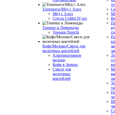
те
Топпинги/Мёд с Алоэ
С
Мёд с Алоэ
М
Соусы Colibri D`oro
В
Пр
Тоники и Лимонады
ру
Тоники Nunchi
с
Ра
к
Кофе/Молоко/Смеси для
за
молочных коктейлей
за
Альтернативное
Л
молоко
со
Кофе в Зернах
ви
Смеси для
М
молочных
ма
коктейлей
о
Т
та
П
че
Ще
чи
Со