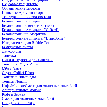
Вкусовые регуляторы
Органические кислоты
Пищевые Ароматизаторы
Текстуры и пенообразователи
Безалкогольные спириты
Безалкогольное вино и Биттеры
Безалкогольные спириты "Giffard"
Безалкогольный Аперитив
Безалкогольные спириты "DrinkSome"
Ингредиенты для Bubble Tea
Бамбуковые листья
Джусболлы
Тапиока
Пики и Трубочки для напитков
Топпинги/Мёд с Алоэ
Мёд с Алоэ
Соусы Colibri D`oro
Тоники и Лимонады
Тоники Nunchi
Кофе/Молоко/Смеси для молочных коктейлей
Альтернативное молоко
Кофе в Зернах
Смеси для молочных коктейлей
Посуда и Инвентарь