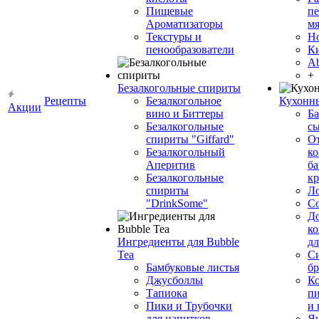
Пищевые
пе
Ароматизаторы
мя
Текстуры и
Н
пенообразователи
К
Ab
+
Безалкогольные спириты
Рецепты
Безалкогольное
Кухонн
Акции
вино и Биттеры
Ба
Безалкогольные
сы
спириты "Giffard"
О
Безалкогольный
ко
Аперитив
ба
Безалкогольные
к
спириты
Л
"DrinkSome"
С
До
ко
Ингредиенты для Bubble
дл
Tea
Си
Бамбуковые листья
бр
Джусболлы
Ко
Тапиока
п
Пики и Трубочки
и
для напитков
Я