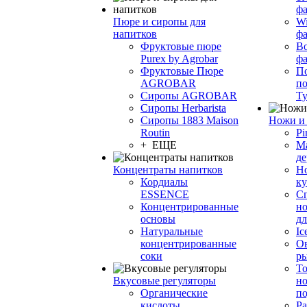
фа
Пюре и сиропы для
Wi
напитков
ф
Фруктовые пюре
Bo
Purex by Agrobar
ф
Фруктовые Пюре
По
AGROBAR
по
Сиропы AGROBAR
Т
Сиропы Herbarista
Сиропы 1883 Maison
Ножи и 
Routin
Pi
+ ЕЩЕ
М
де
Концентраты напитков
Но
Кордиалы
к
ESSENCE
С
Концентрированные
но
основы
дл
Натуральные
Ic
концентрированные
О
соки
р
То
Вкусовые регуляторы
но
Органические
по
кислоты
Ра