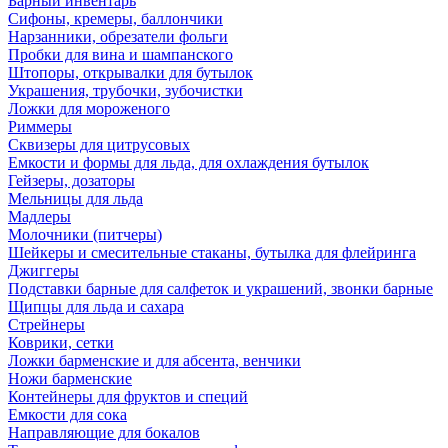
Барный инвентарь
Сифоны, кремеры, баллончики
Нарзанники, обрезатели фольги
Пробки для вина и шампанского
Штопоры, открывалки для бутылок
Украшения, трубочки, зубочистки
Ложки для мороженого
Риммеры
Сквизеры для цитрусовых
Емкости и формы для льда, для охлаждения бутылок
Гейзеры, дозаторы
Мельницы для льда
Мадлеры
Молочники (питчеры)
Шейкеры и смесительные стаканы, бутылка для флейринга
Джиггеры
Подставки барные для салфеток и украшений, звонки барные
Щипцы для льда и сахара
Стрейнеры
Коврики, сетки
Ложки барменские и для абсента, венчики
Ножи барменские
Контейнеры для фруктов и специй
Емкости для сока
Направляющие для бокалов