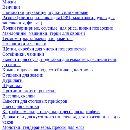
Миски
Венчики
Прихватки, рукавицы, ручки силиконовые
Разное (клипсы, крышки для СВЧ, зажигалки, рукав для
запечкания, фольга)
Ложки гарнирные, соусные, для риса, вилки поварские
Мандолины, машинки, терки для овощей
Термометры, таймеры, гигрометры
Половники и черпаки
Щетки, скребки для чистки поверхностей
Сотейники, чайники
Емкости для соуса, подставка для емкостей, распылители,
дозаторы
Крышки для сковород, сотейников, кастрюль
Сушилки для зелени
Дуршлаги
Шумовки
Противни, лотки, решетки
Веселки, скалки
Емкости для столовых приборов
Пресс для чеснока
Картофелемялки, толкушки, пресс для картофеля
Держатели для кухонного инвентаря, для заказов, иглы для
чеков
Молотки, тендерайзеры, прессы для мяса