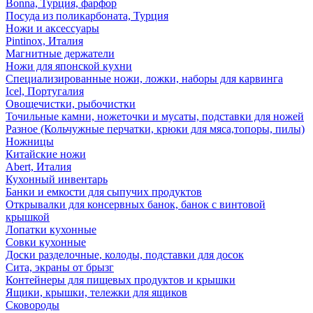
Bonna, Турция, фарфор
Посуда из поликарбоната, Турция
Ножи и аксессуары
Pintinox, Италия
Магнитные держатели
Ножи для японской кухни
Специализированные ножи, ложки, наборы для карвинга
Icel, Португалия
Овощечистки, рыбочистки
Точильные камни, ножеточки и мусаты, подставки для ножей
Разное (Кольчужные перчатки, крюки для мяса,топоры, пилы)
Ножницы
Китайские ножи
Abert, Италия
Кухонный инвентарь
Банки и емкости для сыпучих продуктов
Открывалки для консервных банок, банок с винтовой
крышкой
Лопатки кухонные
Совки кухонные
Доски разделочные, колоды, подставки для досок
Сита, экраны от брызг
Контейнеры для пищевых продуктов и крышки
Ящики, крышки, тележки для ящиков
Сковороды