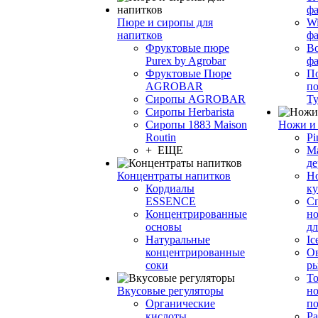
фа
Пюре и сиропы для
Wi
напитков
ф
Фруктовые пюре
Bo
Purex by Agrobar
ф
Фруктовые Пюре
По
AGROBAR
по
Сиропы AGROBAR
Т
Сиропы Herbarista
Сиропы 1883 Maison
Ножи и 
Routin
Pi
+ ЕЩЕ
М
де
Концентраты напитков
Но
Кордиалы
к
ESSENCE
С
Концентрированные
но
основы
дл
Натуральные
Ic
концентрированные
О
соки
р
То
Вкусовые регуляторы
но
Органические
по
кислоты
Ра