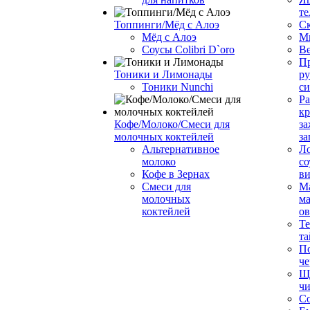
те
Топпинги/Мёд с Алоэ
С
Мёд с Алоэ
М
Соусы Colibri D`oro
В
Пр
Тоники и Лимонады
ру
Тоники Nunchi
с
Ра
к
Кофе/Молоко/Смеси для
за
молочных коктейлей
за
Альтернативное
Л
молоко
со
Кофе в Зернах
ви
Смеси для
М
молочных
ма
коктейлей
о
Т
та
П
че
Ще
чи
Со