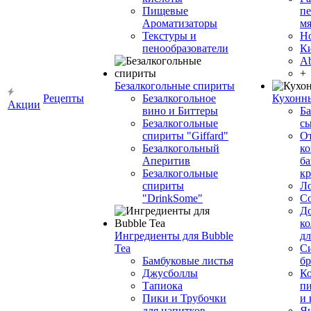
Пищевые
пе
Ароматизаторы
мя
Текстуры и
Н
пенообразователи
К
Ab
+
Безалкогольные спириты
Рецепты
Безалкогольное
Кухонн
Акции
вино и Биттеры
Ба
Безалкогольные
сы
спириты "Giffard"
О
Безалкогольный
ко
Аперитив
ба
Безалкогольные
к
спириты
Л
"DrinkSome"
С
До
ко
Ингредиенты для Bubble
дл
Tea
Си
Бамбуковые листья
бр
Джусболлы
Ко
Тапиока
п
Пики и Трубочки
и
для напитков
Я