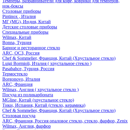
Темперы, разравниватели для кофе, коврики для темперов,
нок-боксы
Столовые приборы
Pintinox , Италия
МГ (MG), Индия, Китай
Детские столовые приборы
Специальные приборы
Wilmax, Китай
Bonna, Турция
Барное и ресторанное стекло
ARC, ОСЗ, Россия
Chef & Sommelier, Франция, Китай (Хрустальное стекло)
Luigi Bormioli, Италия ( хрустальное стекло )
Pasabahce, Турция, Россия
Термостекло
Borgonovo, Италия
ARC, Франция
Wilmax, Англия ( хрустальное стекло )
Посуда из поликарбоната
MGline, Китай (хрустальное стекло)
Тики, Испания, Китай (стекло, керамика)
Chef & Sommelier, Франция, Китай (Хрустальное стекло)
Столовая посуда
ARC, Франция, Россия опаловое стекло, стекло, фарфор, Zenix
Wilmax, Англия, фарфор