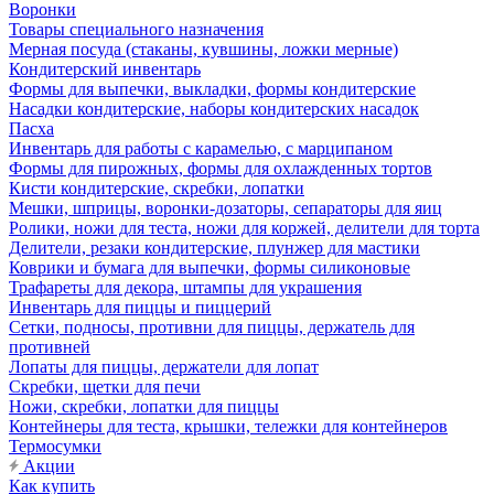
Воронки
Товары специального назначения
Мерная посуда (стаканы, кувшины, ложки мерные)
Кондитерский инвентарь
Формы для выпечки, выкладки, формы кондитерские
Насадки кондитерские, наборы кондитерских насадок
Пасха
Инвентарь для работы с карамелью, с марципаном
Формы для пирожных, формы для охлажденных тортов
Кисти кондитерские, скребки, лопатки
Мешки, шприцы, воронки-дозаторы, сепараторы для яиц
Ролики, ножи для теста, ножи для коржей, делители для торта
Делители, резаки кондитерские, плунжер для мастики
Коврики и бумага для выпечки, формы силиконовые
Трафареты для декора, штампы для украшения
Инвентарь для пиццы и пиццерий
Сетки, подносы, противни для пиццы, держатель для
противней
Лопаты для пиццы, держатели для лопат
Скребки, щетки для печи
Ножи, скребки, лопатки для пиццы
Контейнеры для теста, крышки, тележки для контейнеров
Термосумки
Акции
Как купить