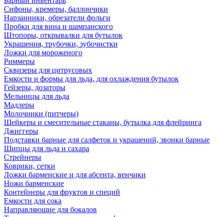
Барный инвентарь
Сифоны, кремеры, баллончики
Нарзанники, обрезатели фольги
Пробки для вина и шампанского
Штопоры, открывалки для бутылок
Украшения, трубочки, зубочистки
Ложки для мороженого
Риммеры
Сквизеры для цитрусовых
Емкости и формы для льда, для охлаждения бутылок
Гейзеры, дозаторы
Мельницы для льда
Мадлеры
Молочники (питчеры)
Шейкеры и смесительные стаканы, бутылка для флейринга
Джиггеры
Подставки барные для салфеток и украшений, звонки барные
Щипцы для льда и сахара
Стрейнеры
Коврики, сетки
Ложки барменские и для абсента, венчики
Ножи барменские
Контейнеры для фруктов и специй
Емкости для сока
Направляющие для бокалов