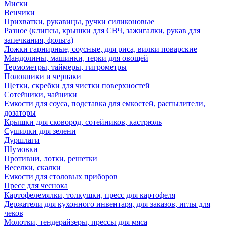
Миски
Венчики
Прихватки, рукавицы, ручки силиконовые
Разное (клипсы, крышки для СВЧ, зажигалки, рукав для
запечкания, фольга)
Ложки гарнирные, соусные, для риса, вилки поварские
Мандолины, машинки, терки для овощей
Термометры, таймеры, гигрометры
Половники и черпаки
Щетки, скребки для чистки поверхностей
Сотейники, чайники
Емкости для соуса, подставка для емкостей, распылители,
дозаторы
Крышки для сковород, сотейников, кастрюль
Сушилки для зелени
Дуршлаги
Шумовки
Противни, лотки, решетки
Веселки, скалки
Емкости для столовых приборов
Пресс для чеснока
Картофелемялки, толкушки, пресс для картофеля
Держатели для кухонного инвентаря, для заказов, иглы для
чеков
Молотки, тендерайзеры, прессы для мяса