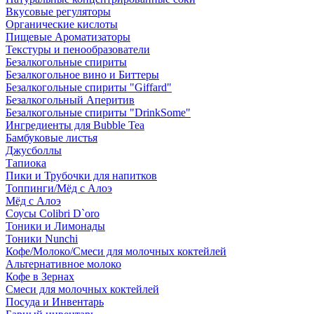
Вкусовые регуляторы
Органические кислоты
Пищевые Ароматизаторы
Текстуры и пенообразователи
Безалкогольные спириты
Безалкогольное вино и Биттеры
Безалкогольные спириты "Giffard"
Безалкогольный Аперитив
Безалкогольные спириты "DrinkSome"
Ингредиенты для Bubble Tea
Бамбуковые листья
Джусболлы
Тапиока
Пики и Трубочки для напитков
Топпинги/Мёд с Алоэ
Мёд с Алоэ
Соусы Colibri D`oro
Тоники и Лимонады
Тоники Nunchi
Кофе/Молоко/Смеси для молочных коктейлей
Альтернативное молоко
Кофе в Зернах
Смеси для молочных коктейлей
Посуда и Инвентарь