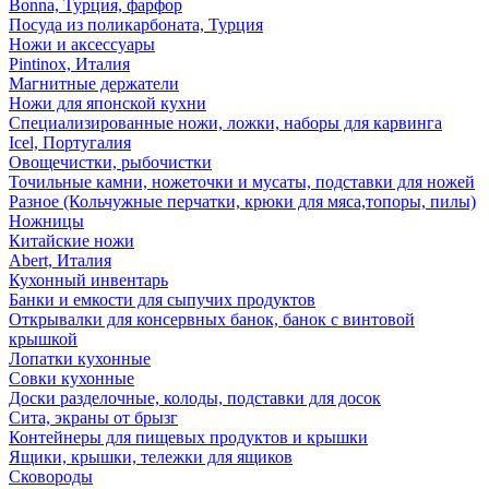
Bonna, Турция, фарфор
Посуда из поликарбоната, Турция
Ножи и аксессуары
Pintinox, Италия
Магнитные держатели
Ножи для японской кухни
Специализированные ножи, ложки, наборы для карвинга
Icel, Португалия
Овощечистки, рыбочистки
Точильные камни, ножеточки и мусаты, подставки для ножей
Разное (Кольчужные перчатки, крюки для мяса,топоры, пилы)
Ножницы
Китайские ножи
Abert, Италия
Кухонный инвентарь
Банки и емкости для сыпучих продуктов
Открывалки для консервных банок, банок с винтовой
крышкой
Лопатки кухонные
Совки кухонные
Доски разделочные, колоды, подставки для досок
Сита, экраны от брызг
Контейнеры для пищевых продуктов и крышки
Ящики, крышки, тележки для ящиков
Сковороды