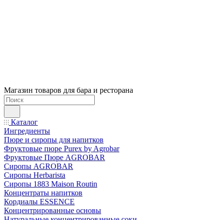
Магазин товаров для бара и ресторана
Каталог
Ингредиенты
Пюре и сиропы для напитков
Фруктовые пюре Purex by Agrobar
Фруктовые Пюре AGROBAR
Сиропы AGROBAR
Сиропы Herbarista
Сиропы 1883 Maison Routin
Концентраты напитков
Кордиалы ESSENCE
Концентрированные основы
Натуральные концентрированные соки