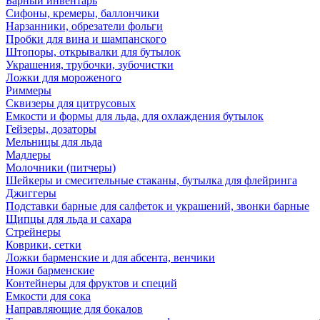
Барный инвентарь
Сифоны, кремеры, баллончики
Нарзанники, обрезатели фольги
Пробки для вина и шампанского
Штопоры, открывалки для бутылок
Украшения, трубочки, зубочистки
Ложки для мороженого
Риммеры
Сквизеры для цитрусовых
Емкости и формы для льда, для охлаждения бутылок
Гейзеры, дозаторы
Мельницы для льда
Мадлеры
Молочники (питчеры)
Шейкеры и смесительные стаканы, бутылка для флейринга
Джиггеры
Подставки барные для салфеток и украшений, звонки барные
Щипцы для льда и сахара
Стрейнеры
Коврики, сетки
Ложки барменские и для абсента, венчики
Ножи барменские
Контейнеры для фруктов и специй
Емкости для сока
Направляющие для бокалов