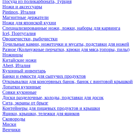
Посуда из поликарбоната, Турция
Ножи и аксессуары
Pintinox, Италия
Магнитные держатели
Ножи для японской кухни
Специализированные ножи, ложки, наборы для карвинга
Icel, Португалия
Овощечистки, рыбочистки
Точильные камни, ножеточки и мусаты, подставки для ножей
Разное (Кольчужные перчатки, крюки для мяса,топоры, пилы)
Ножницы
Китайские ножи
Abert, Италия
Кухонный инвентарь
Банки и емкости для сыпучих продуктов
Открывалки для консервных банок, банок с винтовой крышкой
Лопатки кухонные
Совки кухонные
Доски разделочные, колоды, подставки для досок
Сита, экраны от брызг
Контейнеры для пищевых продуктов и крышки
Ящики, крышки, тележки для ящиков
Сковороды
Миски
Венчики