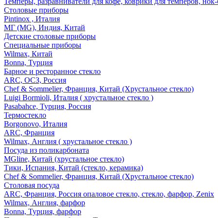
Темперы, разравниватели для кофе, коврики для темперов, нок
Столовые приборы
Pintinox , Италия
МГ (MG), Индия, Китай
Детские столовые приборы
Специальные приборы
Wilmax, Китай
Bonna, Турция
Барное и ресторанное стекло
ARC, ОСЗ, Россия
Chef & Sommelier, Франция, Китай (Хрустальное стекло)
Luigi Bormioli, Италия ( хрустальное стекло )
Pasabahce, Турция, Россия
Термостекло
Borgonovo, Италия
ARC, Франция
Wilmax, Англия ( хрустальное стекло )
Посуда из поликарбоната
MGline, Китай (хрустальное стекло)
Тики, Испания, Китай (стекло, керамика)
Chef & Sommelier, Франция, Китай (Хрустальное стекло)
Столовая посуда
ARC, Франция, Россия опаловое стекло, стекло, фарфор, Zenix
Wilmax, Англия, фарфор
Bonna, Турция, фарфор