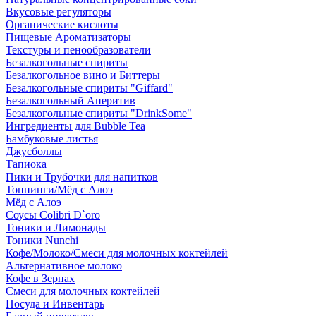
Вкусовые регуляторы
Органические кислоты
Пищевые Ароматизаторы
Текстуры и пенообразователи
Безалкогольные спириты
Безалкогольное вино и Биттеры
Безалкогольные спириты "Giffard"
Безалкогольный Аперитив
Безалкогольные спириты "DrinkSome"
Ингредиенты для Bubble Tea
Бамбуковые листья
Джусболлы
Тапиока
Пики и Трубочки для напитков
Топпинги/Мёд с Алоэ
Мёд с Алоэ
Соусы Colibri D`oro
Тоники и Лимонады
Тоники Nunchi
Кофе/Молоко/Смеси для молочных коктейлей
Альтернативное молоко
Кофе в Зернах
Смеси для молочных коктейлей
Посуда и Инвентарь