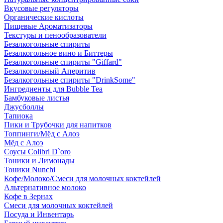
Вкусовые регуляторы
Органические кислоты
Пищевые Ароматизаторы
Текстуры и пенообразователи
Безалкогольные спириты
Безалкогольное вино и Биттеры
Безалкогольные спириты "Giffard"
Безалкогольный Аперитив
Безалкогольные спириты "DrinkSome"
Ингредиенты для Bubble Tea
Бамбуковые листья
Джусболлы
Тапиока
Пики и Трубочки для напитков
Топпинги/Мёд с Алоэ
Мёд с Алоэ
Соусы Colibri D`oro
Тоники и Лимонады
Тоники Nunchi
Кофе/Молоко/Смеси для молочных коктейлей
Альтернативное молоко
Кофе в Зернах
Смеси для молочных коктейлей
Посуда и Инвентарь