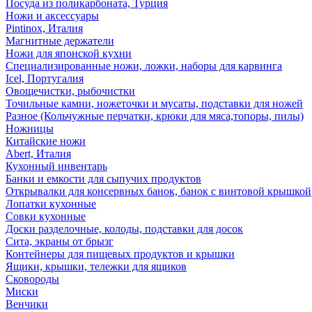
Посуда из поликарбоната, Турция
Ножи и аксессуары
Pintinox, Италия
Магнитные держатели
Ножи для японской кухни
Специализированные ножи, ложки, наборы для карвинга
Icel, Португалия
Овощечистки, рыбочистки
Точильные камни, ножеточки и мусаты, подставки для ножей
Разное (Кольчужные перчатки, крюки для мяса,топоры, пилы)
Ножницы
Китайские ножи
Abert, Италия
Кухонный инвентарь
Банки и емкости для сыпучих продуктов
Открывалки для консервных банок, банок с винтовой крышкой
Лопатки кухонные
Совки кухонные
Доски разделочные, колоды, подставки для досок
Сита, экраны от брызг
Контейнеры для пищевых продуктов и крышки
Ящики, крышки, тележки для ящиков
Сковороды
Миски
Венчики