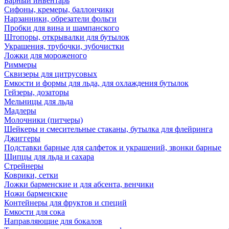
Барный инвентарь
Сифоны, кремеры, баллончики
Нарзанники, обрезатели фольги
Пробки для вина и шампанского
Штопоры, открывалки для бутылок
Украшения, трубочки, зубочистки
Ложки для мороженого
Риммеры
Сквизеры для цитрусовых
Емкости и формы для льда, для охлаждения бутылок
Гейзеры, дозаторы
Мельницы для льда
Мадлеры
Молочники (питчеры)
Шейкеры и смесительные стаканы, бутылка для флейринга
Джиггеры
Подставки барные для салфеток и украшений, звонки барные
Щипцы для льда и сахара
Стрейнеры
Коврики, сетки
Ложки барменские и для абсента, венчики
Ножи барменские
Контейнеры для фруктов и специй
Емкости для сока
Направляющие для бокалов