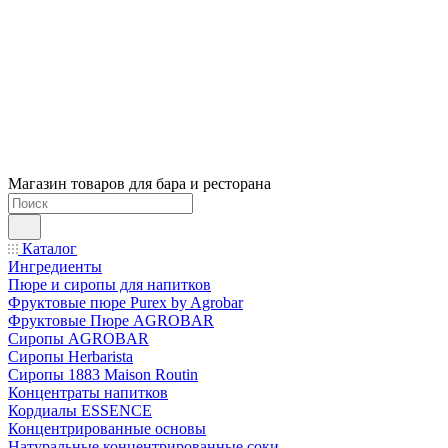
Магазин товаров для бара и ресторана
Каталог
Ингредиенты
Пюре и сиропы для напитков
Фруктовые пюре Purex by Agrobar
Фруктовые Пюре AGROBAR
Сиропы AGROBAR
Сиропы Herbarista
Сиропы 1883 Maison Routin
Концентраты напитков
Кордиалы ESSENCE
Концентрированные основы
Натуральные концентрированные соки