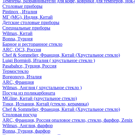
Темперы, разравниватели для кофе, коврики для темперов, нок
Столовые приборы
Pintinox , Италия
МГ (MG), Индия, Китай
Детские столовые приборы
Специальные приборы
Wilmax, Китай
Bonna, Турция
Барное и ресторанное стекло
ARC, ОСЗ, Россия
Chef & Sommelier, Франция, Китай (Хрустальное стекло)
Luigi Bormioli, Италия ( хрустальное стекло )
Pasabahce, Турция, Россия
Термостекло
Borgonovo, Италия
ARC, Франция
Wilmax, Англия ( хрустальное стекло )
Посуда из поликарбоната
MGline, Китай (хрустальное стекло)
Тики, Испания, Китай (стекло, керамика)
Chef & Sommelier, Франция, Китай (Хрустальное стекло)
Столовая посуда
ARC, Франция, Россия опаловое стекло, стекло, фарфор, Zenix
Wilmax, Англия, фарфор
Bonna, Турция, фарфор