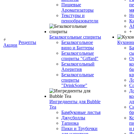
Пищевые
пе
Ароматизаторы
мя
Текстуры и
Н
пенообразователи
К
Ab
+
Безалкогольные спириты
Рецепты
Безалкогольное
Кухонн
Акции
вино и Биттеры
Ба
Безалкогольные
сы
спириты "Giffard"
О
Безалкогольный
ко
Аперитив
ба
Безалкогольные
к
спириты
Л
"DrinkSome"
С
До
ко
Ингредиенты для Bubble
дл
Tea
Си
Бамбуковые листья
бр
Джусболлы
Ко
Тапиока
п
Пики и Трубочки
и
для напитков
Я