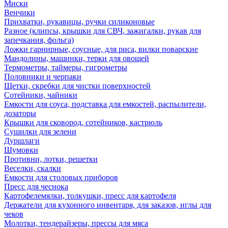
Миски
Венчики
Прихватки, рукавицы, ручки силиконовые
Разное (клипсы, крышки для СВЧ, зажигалки, рукав для
запечкания, фольга)
Ложки гарнирные, соусные, для риса, вилки поварские
Мандолины, машинки, терки для овощей
Термометры, таймеры, гигрометры
Половники и черпаки
Щетки, скребки для чистки поверхностей
Сотейники, чайники
Емкости для соуса, подставка для емкостей, распылители,
дозаторы
Крышки для сковород, сотейников, кастрюль
Сушилки для зелени
Дуршлаги
Шумовки
Противни, лотки, решетки
Веселки, скалки
Емкости для столовых приборов
Пресс для чеснока
Картофелемялки, толкушки, пресс для картофеля
Держатели для кухонного инвентаря, для заказов, иглы для
чеков
Молотки, тендерайзеры, прессы для мяса