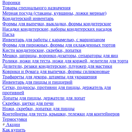
Воронки
Товары специального назначения
Мерная посуда (стаканы, кувшины, ложки мерные)
Кондитерский инвентарь
Формы для выпечки, выкладки, формы кондитерские
Насадки кондитерские, наборы кондитерских насадок
Пасха
Инвентарь для работы с карамелью, с марципаном
Формы для пирожных, формы для охлажденных тортов
Кисти кондитерские, скребки, лопатки
Мешки, шприцы, воронки-дозаторы, сепараторы для яиц
Ролики, ножи для теста, ножи для коржей, делители для торта
Делители, резаки кондитерские, плунжер для мастики
Коврики и бумага для выпечки, формы силиконовые
Трафареты для декора, штампы для украшения
Инвентарь для пиццы и пиццерий
Сетки, подносы, противни для пиццы, держатель для
противней
Лопаты для пиццы, держатели для лопат
Скребки, щетки для печи
Ножи, скребки, лопатки для пиццы
Контейнеры для теста, крышки, тележки для контейнеров
Термосумки
Акции
Как купить