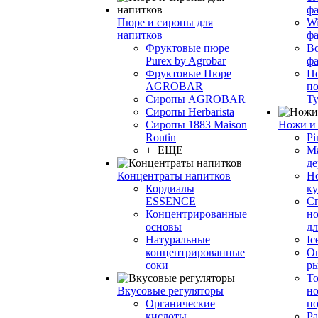
фа
Пюре и сиропы для
Wi
напитков
ф
Фруктовые пюре
Bo
Purex by Agrobar
ф
Фруктовые Пюре
По
AGROBAR
по
Сиропы AGROBAR
Т
Сиропы Herbarista
Сиропы 1883 Maison
Ножи и 
Routin
Pi
+ ЕЩЕ
М
де
Концентраты напитков
Но
Кордиалы
к
ESSENCE
С
Концентрированные
но
основы
дл
Натуральные
Ic
концентрированные
О
соки
р
То
Вкусовые регуляторы
но
Органические
по
кислоты
Ра