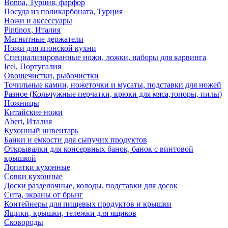
Bonna, Турция, фарфор
Посуда из поликарбоната, Турция
Ножи и аксессуары
Pintinox, Италия
Магнитные держатели
Ножи для японской кухни
Специализированные ножи, ложки, наборы для карвинга
Icel, Португалия
Овощечистки, рыбочистки
Точильные камни, ножеточки и мусаты, подставки для ножей
Разное (Кольчужные перчатки, крюки для мяса,топоры, пилы)
Ножницы
Китайские ножи
Abert, Италия
Кухонный инвентарь
Банки и емкости для сыпучих продуктов
Открывалки для консервных банок, банок с винтовой
крышкой
Лопатки кухонные
Совки кухонные
Доски разделочные, колоды, подставки для досок
Сита, экраны от брызг
Контейнеры для пищевых продуктов и крышки
Ящики, крышки, тележки для ящиков
Сковороды