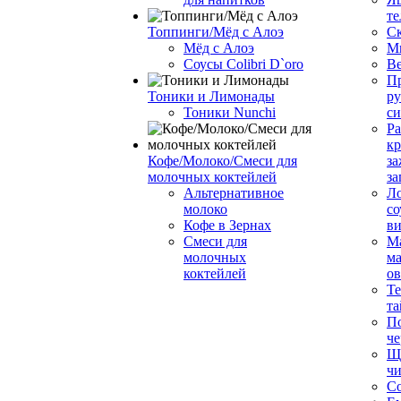
те
Топпинги/Мёд с Алоэ
С
Мёд с Алоэ
М
Соусы Colibri D`oro
В
Пр
Тоники и Лимонады
ру
Тоники Nunchi
с
Ра
к
Кофе/Молоко/Смеси для
за
молочных коктейлей
за
Альтернативное
Л
молоко
со
Кофе в Зернах
ви
Смеси для
М
молочных
ма
коктейлей
о
Т
та
П
че
Ще
чи
Со