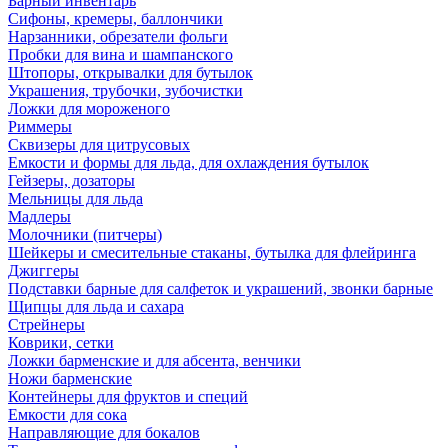
Барный инвентарь
Сифоны, кремеры, баллончики
Нарзанники, обрезатели фольги
Пробки для вина и шампанского
Штопоры, открывалки для бутылок
Украшения, трубочки, зубочистки
Ложки для мороженого
Риммеры
Сквизеры для цитрусовых
Емкости и формы для льда, для охлаждения бутылок
Гейзеры, дозаторы
Мельницы для льда
Мадлеры
Молочники (питчеры)
Шейкеры и смесительные стаканы, бутылка для флейринга
Джиггеры
Подставки барные для салфеток и украшений, звонки барные
Щипцы для льда и сахара
Стрейнеры
Коврики, сетки
Ложки барменские и для абсента, венчики
Ножи барменские
Контейнеры для фруктов и специй
Емкости для сока
Направляющие для бокалов