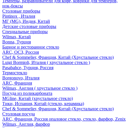
Темперы, разравниватели для кофе, коврики для темперов,
нок-боксы
Столовые приборы
Pintinox , Италия
МГ (MG), Индия, Китай
Детские столовые приборы
Специальные приборы
Wilmax, Китай
Bonna, Турция
Барное и ресторанное стекло
ARC, ОСЗ, Россия
Chef & Sommelier, Франция, Китай (Хрустальное стекло)
Luigi Bormioli, Италия ( хрустальное стекло )
Pasabahce, Турция, Россия
Термостекло
Borgonovo, Италия
ARC, Франция
Wilmax, Англия ( хрустальное стекло )
Посуда из поликарбоната
MGline, Китай (хрустальное стекло)
Тики, Испания, Китай (стекло, керамика)
Chef & Sommelier, Франция, Китай (Хрустальное стекло)
Столовая посуда
ARC, Франция, Россия опаловое стекло, стекло, фарфор, Zenix
Wilmax, Англия, фарфор