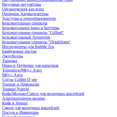
Вкусовые регуляторы
Органические кислоты
Пищевые Ароматизаторы
Текстуры и пенообразователи
Безалкогольные спириты
Безалкогольное вино и Биттеры
Безалкогольные спириты "Giffard"
Безалкогольный Аперитив
Безалкогольные спириты "DrinkSome"
Ингредиенты для Bubble Tea
Бамбуковые листья
Джусболлы
Тапиока
Пики и Трубочки для напитков
Топпинги/Мёд с Алоэ
Мёд с Алоэ
Соусы Colibri D`oro
Тоники и Лимонады
Тоники Nunchi
Кофе/Молоко/Смеси для молочных коктейлей
Альтернативное молоко
Кофе в Зернах
Смеси для молочных коктейлей
Посуда и Инвентарь